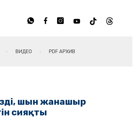
ВИДЕО
PDF АРХИВ
өзді, шын жанашыр
ін сияқты