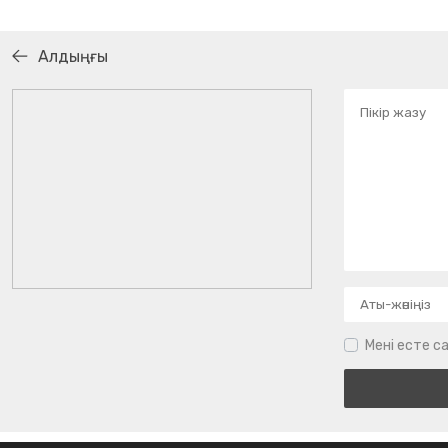
Алдыңғы
Мені есте са