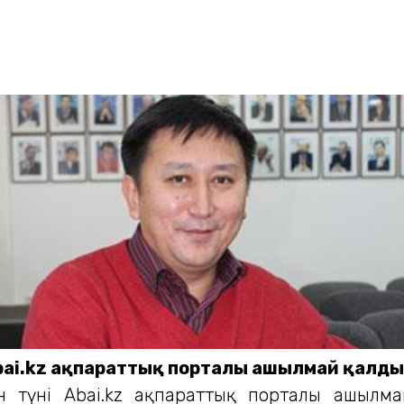
 Abai.kz ақпараттық порталы ашылмай қалды
 түні Abai.kz ақпараттық порталы ашылмай