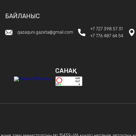
БАЙЛАНЫС
+7 727 398 57 31
qazaquni.gazeta@gmail.com
+7 776 487 64 54
САНАҚ
р және даму министрлігінің № 15439-ИА куәлігі негізінде авторлық