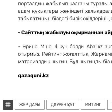
порталдың жабылып қалғаны туралы ақ
адам құқықтары жөніндегі халықаралы
табылатынын біздегі билік өкілдерінің
- Сайттың жабылуы оқырманнан айры
- Әрине. Міне, 4 күн болды Abai.кz а
отырмыз. Рейтинг жоғалттық. Жарнама
материалдық шығын. Бұл шығынды біз к
qazaquni.kz
ЖЕР ДАУЫ
ДӘУРЕН ҚУАТ
МИТИНГ