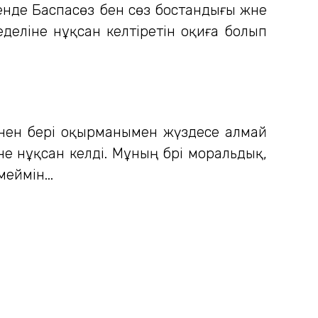
нде Баспасөз бен сөз бостандығы және
деліне нұқсан келтіретін оқиға болып
күннен бері оқырманымен жүздесе алмай
 нұқсан келді. Мұның бәрі моральдық,
еймін...