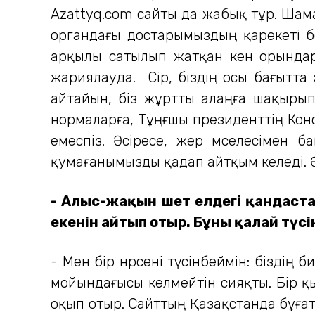
Azattyq.com сайты да жабық тұр. Шама
органдағы достарымыздың қарекеті бо
арқылы сатылып жатқан кен орындары
жариялауда. Сірә, біздің осы бағытт
айтайын, біз жұртты алаңға шақырып
нормаларға, Тұңғшы президенттің Конст
емеспіз. Әсіресе, жер мәселесімен 
қумағанымызды қадап айтқым келеді. Ә
- Алыс-жақын шет елдегі қандаст
екенін айтып отыр. Бұны қалай түс
- Мен бір нәрсені түсінбеймін: біздің
мойындағысы келмейтін сияқты. Бір қ
оқып отыр. Сайттың Қазақстанда бұғатт