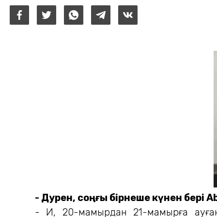
- Дәурен, соңғы бірнеше күнен бері
- Иә, 20-мамырдан 21-мамырға ауған