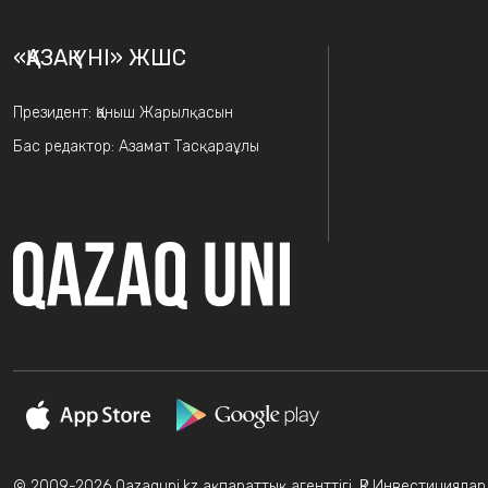
«ҚАЗАҚ ҮНІ» ЖШС
Президент: Қаныш Жарылқасын
Бас редактор: Азамат Тасқараұлы
© 2009-2026 Qazaquni.kz ақпараттық агенттігі, ҚР Инвестицияла