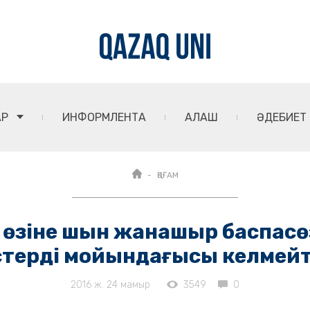
АР
ИНФОРМЛЕНТА
АЛАШ
ӘДЕБИЕТ
ҚОҒАМ
ік өзіне шын жанашыр баспас
терді мойындағысы келмейт
2016 ж. 24 мамыр
3549
0