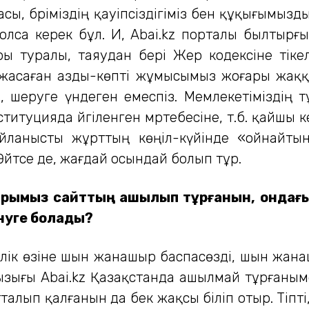
сы, бәріміздің қауіпсіздігіміз бен құқығымыз
лса керек бұл. Иә, Abai.kz порталы былтыр
 туралы, таяудан бері Жер кодексіне тіке
а жасаған азды-көпті жұмысымыз жоғары жаққ
, шеруге үндеген емеспіз. Мемлекетіміздің 
итуцияда әйгіленген мәртебесіне, т.б. қайшы 
байланысты жұрттың көңіл-күйінде «ойнайт
йтсе де, жағдай осындай болып тұр.
арымыз сайттың ашылып тұрғанын, ондағы
інуге болады?
 билік өзіне шын жанашыр баспасөзді, шын жан
ызығы Abai.kz Қазақстанда ашылмай тұрғаны
алып қалғанын да бек жақсы біліп отыр. Тіпті, 