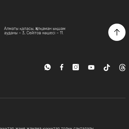
Алматы қаласы, Қалқаман ықшам
ауданы – 3, Сейітов көшесі – 11.
 құқықтар және жанама құқықтар толық сақталады.