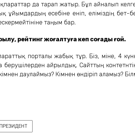
параттар да тарап жатыр. Бұл айналып келге
қ ұйымдардың есебіне еніп, еліміздің бет-бе
 ескермейтініне таңым бар.
лу, рейтинг жоғалтуға әкеп соғады ғой.
қпараттық порталы жабық тұр. Біз, міне, 4 
 берушілерден айрылдық. Сайттың контетнтіне
імнен даулаймыз? Кімнен өндіріп аламыз? Білм
ПРЕЗИДЕНТ