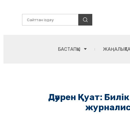
БАСТАПҚЫ
ЖАҢАЛЫҚТ
Дәурен Қуат: Бил
журналис