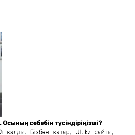
. Осының себебін түсіндіріңізші?
 қалды. Бізбен қатар, Ult.kz сайты,