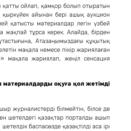
ды қатты ойлап, қамқор болып отыратын
ғы қыркүйек айынан бері ашық аукцион
лей қатысты материалдар легін үзбей
а жақпай тұрса керек. Алайда, бірден
тұтастығына, Атазаңымыздағы құқытық
келетін мақала немесе пікір жариялаған
ын» мақала жариялап, жеңіл сенсация
 материалдарды оқуға қол жетімді
ашыр журналистерді білмейтін, білсе де
мен шетелдегі қазақтар порталды ашып
шетелдік баспасөзде қазақтілді аса ірі