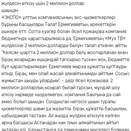
«ЭКСПО» ұлттық компаниясының экс-қызметкерлері
бұрынғы басшылары Талғат Ермегияевтың әрекеттерін
әшкере етті. Сотта куәгер болған Әсел Қожақова компания
бюджетінде қарастырылмаса да, Ермегияевтың «Муз ТВ»
жүлдесіне 2 миллион долларды бөлуін талап еткенін айтты.
"Келісім-шартта 2 миллион доллар бөлу жоспарланған екен.
Бірақ жоғарыдан ешқандай тапсырыс түскен жоқ. Бюджетте
бұл қарастырылмаған. Ермегияев мырза құжатты құптауды
өтінді. Бірақ, мен олай жасай алмайтынымды айттым. Сосын
жұмыстан шығуды ұйғардым", - деді Әсел Қожақова. 2
миллион долларлық ысырап былай тұрсын, мұндай шоу
өткізу көрмеде көзделмеген, компания бағытына да сай
емес болып шыққан. Сондықтан негізсіз шығын туралы
қызметкерлер шағым да жазыпты. Бірақ құжатты басшылық
қабылдамай тастаған. Ал жазда жүлдені өткізуге келген
арна басшысы Астанадан көк тиын алмайтынын айтып
ақталған еді. Қазақстанда да демеушімен мәселесі болмаған