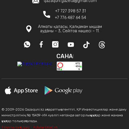
qazaquni.gazeta@gmail.com
+7 727 398 57 31
+7 776 487 64 54
Алматы қаласы, Қалқаман ықшам
ауданы – 3, Сейітов көшесі – 11.
САНАҚ
© 2009-2026 Qazaquni.kz ақпараттық агенттігі, ҚР Инвестициялар және даму
министрлігінің № 15439-ИА куәлігі негізінде авторлық құқықтар және жанама
құқықтар толық сақталады.
Техникалық қолдау - Astana Creative