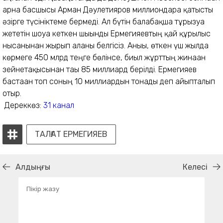
арна басшысы Арман Дәулетияров миллиондарға қатысты
әзірге түсініктеме бермеді. Ал бүтін балабақша тұрғызуға
жететін шоуға кеткен шығынды Ермегияевтың қай құрылыс
нысанынан жырып алғаны белгісіз. Анығы, өткен үш жылда
көрмеге 450 млрд теңге бөлінсе, биыл жұрттың жинаған
зейнетақысынан тағы 85 миллиард берілді. Ермегияев
бастаған топ соның 10 миллиардын тонады деп айыпталып
отыр.
Дереккөз:
31 канал
ТАЛҒАТ ЕРМЕГИЯЕВ
Алдыңғы
Келесі