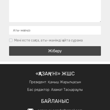
Мені есте сақта, аты-жөнімді қайта сұрама
«ҚАЗАҚ ҮНІ» ЖШС
Президент: Қаныш Жарылқасын
Бас редактор: Азамат Тасқараұлы
БАЙЛАНЫС