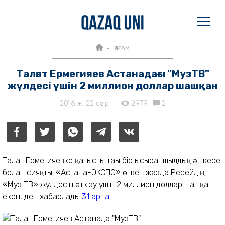
ҚОҒАМ
Талғат Ермегияев Астанадағы "МузТВ"
жүлдесі үшін 2 миллион доллар шашқан
2016 ж. 22 сәуір
2979
2
Талғат Ермегияевке қатысты тағы бір ысырапшылдық әшкере
болған сияқты. «Астана-ЭКСПО» өткен жазда Ресейдің
«Муз ТВ» жүлдесін өткізу үшін 2 миллион доллар шашқан
екен, деп хабарлады
31 арна
.