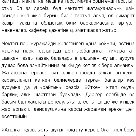
қайтеді? Мектепке, мешітке табылмаған орын енді табылып
отыр. Ол аз десеңіз, бұл мектептің жатақханасының өзін
осыдан көп жыл бұрын билік тартып алып, ол ғимарат
қазіргі уақытта облыстық білім басқармасына, әртүрлі
мекемелер, кафелер қажетіне қызмет жасап жатыр.
Мектеп пен мұражайды көлегейлеп қана қоймай, астына
машина паркі салынады деп жобаланған ғимараттан
шыққан газды қазақ балалары ең алдымен жұтып, ауруға
душар бола алмайтынына ешкім де кепілдік бере алмайды.
Жатақхана терезесі күн көзінен тасада қалғаннан кейін
қараңғыланып кеткен бөлмелерде тұрған балалар көз
ауруына да ұшырайтыны сөзсіз. Өйткені, кітап оқудың
барлық алғы шарттары бұзылады. Дәрігер есебінде өз
басым бұл халықтың денсаулығына, соның ішінде жеткіншек
жас ұрпақтың денсаулығына қарсы жасалған әрекет деп
есептеймін.
«Аталған құрылысты шұғыл тоқтату керек. Оған жол беру