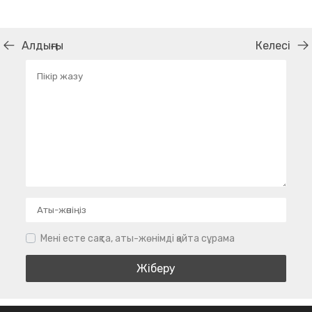
Алдыңғы
Келесі
Мені есте сақта, аты-жөнімді қайта сұрама