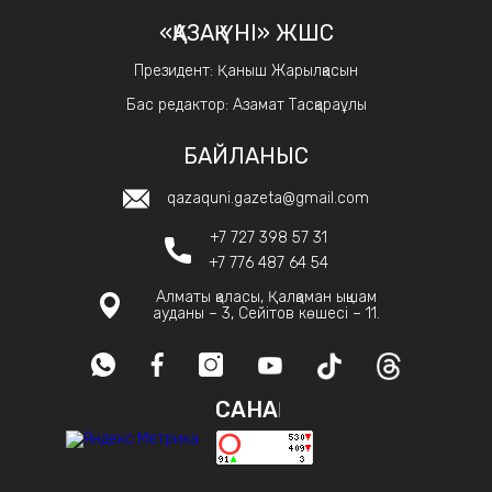
«ҚАЗАҚ ҮНІ» ЖШС
Президент: Қаныш Жарылқасын
Бас редактор: Азамат Тасқараұлы
БАЙЛАНЫС
qazaquni.gazeta@gmail.com
+7 727 398 57 31
+7 776 487 64 54
Алматы қаласы, Қалқаман ықшам
ауданы – 3, Сейітов көшесі – 11.
САНАҚ