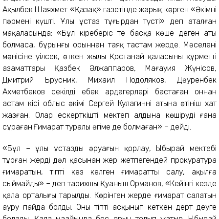
Ақылбек Шаяхмет «Қазақ» газетінде жарық көрген «Әкімнің
пәрмені күшті. Ұлы ұстаз тұғырдан түсті» деп аталған
мақаласында: «Бұл кіреберіс те басқа көше деген аты
болмаса, бұрынғы орыннан таяқ тастам жерде. Мәселенің
мәнісіне үңілсек, өткен жылы Қостанай қаласының құрметті
азаматтары Қазбек Әлжаппаров, Мағауия Жүнісов,
Дмитрий Брусник, Михаил Подоляков, Дәуренбек
Ахметбеков секілді еңбек ардагерлері бастаған оннан
астам кісі облыс әкімі Сергей Кулагиннің атына өтініш хат
жазған. Олар ескерткішті мектеп алдына көшіруді ғана
сұраған.Ғимарат туралы әңгіме де болмаған» – дейді.
«Бұл – ұлы ұстаздың әруағын қорлау, Ыбырай мектебі
тұрған жердің дәл қасынан жер жетпегендей прокуратура
ғимаратын, тіпті кез келген ғимаратты салу, ақылға
сыймайды» – деп тарихшы Қуаныш Орманов, «Кейінгі кезде
қала орталығы тарылды. Көрінген жерде ғимарат салатын
ауру пайда болды. Оны тіпті асқынып кеткен дерт деуге
болады. Қала маңайында бос орын толып жатыр. Ыбырай