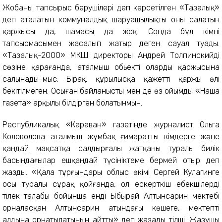
Жобаның тапсырыс берушілері деп көрсетілген «Тазалық»
деп аталатын коммуналдық шаруашылықтың оны салатын
қаржысы да, шамасы да жоқ. Сонда бұл кімнің
тапсырмасымен жасалып жатыр деген сауал туады.
«Тазалық-2000» МКШ директоры Андрей Толпинскийдің
сөзіне қарағанда, аталмыш обьекті олардың қаржысына
салынады-мыс. Бірақ, құрылысқа қажетті қаржы әлі
бекітілмеген. Осыған байланысты мен де өз ойымды «Наша
газета» арқылы білдірген болатынмын.
Республикалық «Караван» газетінде журналист Ольга
Колоколова аталмыш жұмбақ ғимаратты кімдерге және
қандай мақсатқа салдырғалы жатқаны туралы билік
басындағылар ешқандай түсініктеме бермей отыр деп
жазды. «Қала тұрғындары облыс әкімі Сергей Кулагинге
осы туралы сұрақ қойғанда, ол ескерткіш еңбекшілердің
тілек-талабы бойынша енді Ыбырай Алтынсарин мектебі
орналасқан Алтынсарин атындағы көшеге, мектептің
алдына орнатылатынын айтты» деп жазады тілші. Жазушы