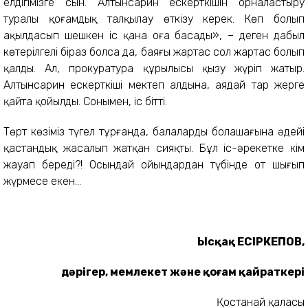
елдігімізге сын. Алтынсарин ескерткішін орналастыру
туралы қоғамдық талқылау өткізу керек. Көп болып
ақылдасып шешкен іс қана оңға басады», – деген дабыл
көтерілгелі біраз болса да, баяғы жартас сол жартас болып
қалды. Ал, прокуратура құрылысы қызу жүріп жатыр.
Алтынсарин ескерткіші мектеп алдына, аядай тар жерге
қайта қойылды. Сонымен, іс бітті.
Төрт көзіміз түгел тұрғанда, балалардың болашағына әдейі
қастандық жасалып жатқан сияқты. Бұл іс-әрекетке кім
жауап береді?! Осындай ойындардан түбінде от шығып
жүрмесе екен...
Ысқақ ЕСІРКЕПОВ,
дәрігер, мемлекет және қоғам қайраткері
Қостанай қаласы