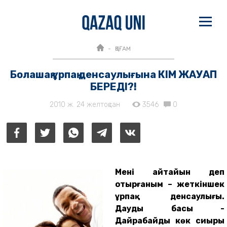
ҚОҒАМ
Болашақ ұрпақ денсаулығына КІМ ЖАУАП
БЕРЕДІ?!
2010 ж. 24 желтоқсан
3546
0
Менің айтайын деп
отырғаным – жеткіншек
ұрпақ денсаулығы.
Даудың басы -
Дайрабайдың көк сиыры