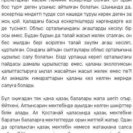
бос тұр» деген ұсыныс айтылған болатын. Шынында да,
ескерткіш міндетті түрде сол көшеде тұруы керек деген заң
жоқ қой. Қаладағы басқа ескерткіштерді көргендерге өзі
де түсінікті. Облыс орталығындағы ағаштардың кесілуі бір
осы емес. Бұдан бұрын да талай жасыл желек оталған, он
бес жылдан бері өсірілген талай зәулім ағаш кесіліп,
құртылған. Сондағы айтқан сылтаулары облыс орталығына
құрылыс салу болатын. Біздің ұрпаққа керегі орталықтағы
пайдасы шамалы құрылыстар емес, қаланың экологиясын
қалыптастыруға ықпал жасайтын жасыл желек емес пе?!
Ал әкімшілік ғимараттарын қаланың кез келген жерінде
салуға болады.
Бұл оқиғадан тек қана қазақ балалары жапа шегіп отыр.
Өйткені, Алтынсарин мектебінде ауылдан келген шәкірттер
білім алады. Ал Қостанай қаласында қазақ мектебіне
баратын балаларға мектептерде орын жетпей жатыр. Одан
да орталықтан қазақ мектебін немесе жатақхана салса