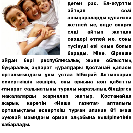
деген рас. Ел-жұрттың
айтқан сөзі
әкімқаралардың құлағына
жетпей ме, әлде оларға
елдің айтып жатқан
сөздері өтпей ме, соны
түсінудің өзі қиын болып
барады. Міне, бірнеше
айдан бері республикалық және облыстық
бұқаралық ақпарат құралдары Қостанай қаласы
орталығындағы ұлы ұстаз Ыбырай Алтынсарин
ескерткішін көшіріп, оның орнына көп қабатты
ғимарат салынатыны туралы наразылық білдірген
мақалаларды жариялап жатыр. Қостанайда
жарық көретін «Наша газета» апталығы
орталықтағы ескерткіш тұрған алаңнан 81 ағаш
әуежай маңындағы орман алқабына көшірілетінін
хабарлады.