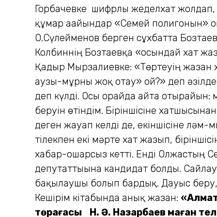
Горбачевке шифрлы жеделхат жолдап, п
құмар ағайындар «Семей полигонын» оқ
О.Сүлейменов берген сұхбатта Бозтаевт
Колбиннің Бозтаевқа «осындай хат жаз 
Қадыр Мырзалиевке: «Төртеуің жазған х
аузы-мұрны жоқ отау» ғой?» деп әзілде
деп күлді. Осы орайда айта отырайын: м
беруін өтіндім. Біріншісіне хатшысынан
деген жауап келді де, екіншісіне
тілекпен екі мәрте хат жазып, біріншіс
хабар-ошарсыз кетті. Енді Олжастың 
депутаттығына кандидат болды. Сайла
бақылаушы болып бардық. Дауыс беру, 
Кешірім кітабында анық жазған:
«Алмат
төрағасы Н. Ә. Назарбаев маған т