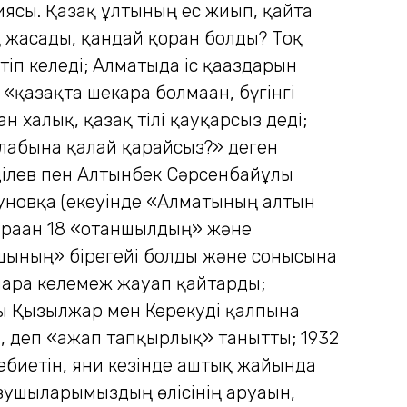
иясы. Қазақ ұлтының ес жиып, қайта
 жасады, қандай қорған болды? Тоқ
тіп келеді; Алматыда іс қағаздарын
 «қазақта шекара болмаған, бүгінгі
н халық, қазақ тілі қауқарсыз деді;
абына қалай қарайсыз?» деген
аділев пен Алтынбек Сәрсенбайұлы
апуновқа (екеуінде «Алматының алтын
ұраған 18 «отаншылдың» және
хшының» бірегейі болды және сонысына
ларға келемеж жауап қайтарды;
ы Қызылжар мен Керекуді қалпына
н, деп «ғажап тапқырлық» танытты; 1932
ебиетін, яғни кезінде аштық жайында
азушыларымыздың өлісінің аруағын,