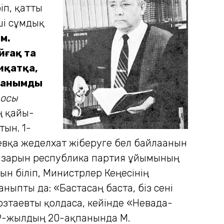
іп, қатты
ші сұмдық
ім.
йғақ та
қиқатқа,
 жанымды
 осы
 қайғы-
тын. 1-
вқа жеделхат жіберуге бел байлағанын
ы жазарын республика партия ұйымының
ын біліп, Министрлер Кеңесінің
ныпты да: «Бастасаң баста, біз сені
озтаевты қолдаса, кейінде «Невада-
989-жылдың 20-ақпанында М.