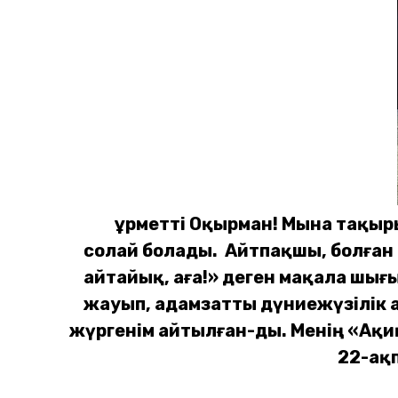
Құрметті Оқырман! Мына тақыр
солай болады. Айтпақшы, болған 
айтайық, аға!» деген мақала шығы
жауып, адамзатты дүниежүзілік а
жүргенім айтылған-ды. Менің «Ақи
22-ақп