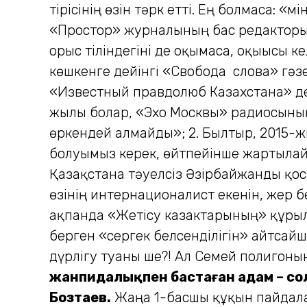
тірісінің өзін тәрк етті. Ең болмаса:
«Простор» журналының бас редакторы) 
орыс тіліндегіні де оқымаса, оқығысы к
көшкенге дейінгі «Свобода слова» гәзе
«Известный правдолюб Казахстана» деп 
жылы болар, «Эхо Москвы» радиосының 
өркендей алмайды»; 2. Былтыр, 2015-ж
болуымыз керек, өйтпейінше жартылай 
Қазақстанға тәуелсіз Әзірбайжанды қоса
өзінің интернационалист екенін, жер б
ақпанда «Жетісу казактарының» құрыл
берген «сергек белсенділігін» айтса
дүрлігу туғаны ше?! Ал Семей полигоны
жанпидалықпен бастаған адам – со
Бозтаев.
Жаңа 1-басшы құқын пайдала