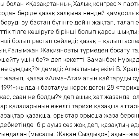
сы болған «Қазақстанның Халық конгресі» парт
содан беріде қазақ халқына нендей қамқорлық
 беруді әу бастан бүгінге дейін жақтап, талап е
ттік тілге көшіруге бірінші болып қарсы шықты;
ші болып растап сөйледі; қазақ – қалыптаспаға
ң Ғалымжан Жақияновты түрмеден босату тал
күшейту үшін бе?» деп кекетті; Заманбек Нұрқ
л не сұмдық?!» демеді; Алматының әкімі В. Хр
т жазып, қалаға «Алма-Ата» атын қайтаруды с
н 1991-жылдан басталуы керек деген 28 «тари
ас, саған не болды?» деп ашық хат жазғанда о
ар қалаларының ежелгі тарихи қазақша аттар
н қазақтар қазақша, орыстар орысша жаза берсі
дебиетінде бір ауыз сөз жоқ деп, қазақтың әд
 қуғындалған (мысалы, Жақан Сыздықов) ақын-ж