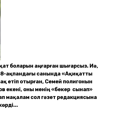
ат боларын аңғарған шығарсыз. Иә,
ы 18-ақпандағы санында «Ақиқатты
зақ етіп отырған, Семей полигонын
в екені, оны менің «бекер сынап»
ап мақалам сол гәзет редакциясына
өрді...