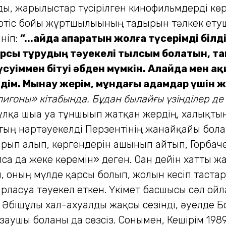
ы, жарылыстар түсірілген кинофильмдерді көр
 Ертіс бойы жұртшылығының тағдырын тәлкек ету
ініп:
“...Қайда апаратын жолға түсерімді білд
рсы тұрудың тәуекелі тылсым болатын, та
үсуіммен бітуі әбден мүмкін. Алайда мен а
ндім. Мынау жерім, мұндағы адамдар үшін
игоны» кітабында. Бұдан былайғы үзінділер де
қа шыға уға тұншығып жатқан жердің, халықтың
қтың нартәуекелді Перзентінің жанайқайы бола
ып алып, көргендерін ашынып айтып, Горбаче
олса да жеке көремін» деген. Оған дейін хатт
, оның мүлде қарсы болып, жолын кесіп тастар
ласуға тәуекел еткен. Үкімет басшысы сәл ойла
 Әбішұлы хал-ахуалды жақсы сезінді, әуелде Б
ғаушы болғаны да сөзсіз. Сонымен, Кешірім 1