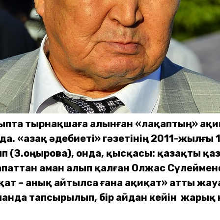
ыпта тырнақшаға алынған «лақаптың» ақиқ
да. «Қазақ әдебиеті» гәзетінің 2011-жылғ
п (З.Қоңырова), онда, қысқасы: қазақты қа
паттан аман алып қалған Олжас Сүлеймено
қат – анық айтылса ғана ақиқат» атты жау
анда тапсырылып, бір айдан кейін жарық к