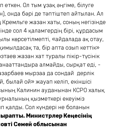
еткен. Ол тым ұзақ әңгіме, білуге
 онда бәрі де тәптіштеп айтылған. Ал
Кремльге жазған хаты, соның негізінде
нде сол 4 қаламгердің бірі, құрдасым
ылы көрсетілмепті, «айдалада ақ отау,
қимылдасақ та, бір апта озып кеттік»
зтаев жазған хат туралы пікір-түсінік
қанағаттандыра алмайды, сырқат еді, -
рбаев мырзаға да сондай дерлік
, былай ғой» жауап келіп, екіншісі
ласының Калинин ауданынан КСРО халық
урналының қызметкері екеуіміз
 қалды. Сол күндері не болғанын
ырапты. Министрлер Кеңесінің
новті Семей облысынан