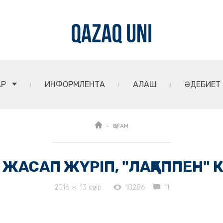
АР
ИНФОРМЛЕНТА
АЛАШ
ӘДЕБИЕТ
ҚОҒАМ
 ЖАСАП ЖҮРІП, "ЛАҚАППЕН" К
2016 ж. 13 сәуір
10286
11