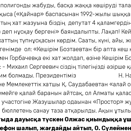
олигонды жабуды, басқа жаққа көшіруді талап 
ыса («Қайнар» баспасынан 1992-жылы шыққан),
ың хат жазуына біздің депутат 4 қаламгердің 
деп нұсқау бергені» баяндалыпты. Лақап! Кейі
аттың түпнұсқасын көрдім. Сағаты, күні, айы, ж
генімде ол: «Кешірім Бозтаевтан бір апта кеш 
ен Горбачевқа екі хат жолдап, өзіне Кешірім Бо
: - Михаил Сергеевич сіздің тілегіңізді әзірше 
 ләм-мим болмады. Президентіміз Н. Наза
іне Мемлекеттік хатшы Қ. Саудабаевтан «алай ғой
Семейге қалай барғанын айтсақ, ол Алматы қа
у участогіне Жазушылар одағынан «Простор» ж
бюллетень санау таза атқарылды. Ақын ұтылып
ыда дауысқа түскен Олжас қиындыққа ұш
елефон шалып, жағдайды айтып, О. Сүлейме