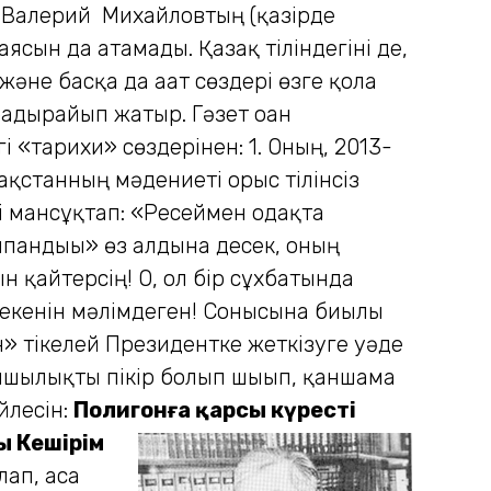
еп Валерий Михайловтың (қазірде
сын да атамады. Қазақ тіліндегіні де,
әне басқа да ағат сөздері өзге қолға
бадырайып жатыр. Гәзет оған
 «тарихи» сөздерінен: 1. Оның, 2013-
қстанның мәдениеті орыс тілінсіз
ді мансұқтап: «Ресеймен одақта
шпандығы» өз алдына десек, оның
н қайтерсің! О, ол бір сұхбатында
с екенін мәлімдеген! Сонысына биылғы
 тікелей Президентке жеткізуге уәде
йшылықты пікір болып шығып, қаншама
йлесін:
Полигонға қарсы күресті
ы Кешірім
ап, аса