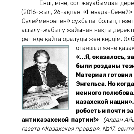
Енді, міне, сол жауабымдағы деректе
(2016-жыл, 26-ақпан. «Невада-Семей» -
Сүлейменовпен» сұхбаты болып, гәзе
ашылу-жабылу жайынан нақты деректері 
ретінде қайта оралуды жөн көрдім. Әлб
отаншыл және қазақ
«...Я, оказалось, 
были розданы тез
Материал готовил 
Энгельса. Но когд
немного полюбова
казахской нации».
робость и почти за
антиказахской партии!»
(Алдан Ай
газета «Казахская правда», №17, сентяб