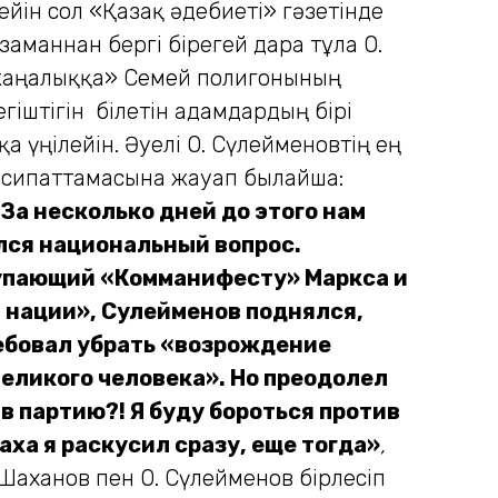
ін сол «Қазақ әдебиеті» гәзетінде
маннан бергі бірегей дара тұлға О.
жаңалыққа» Семей полигонының
гіштігін білетін адамдардың бірі
а үңілейін. Әуелі О. Сүлейменовтің ең
ы сипаттамасына жауап былайша:
 За несколько дней до этого нам
лся национальный вопрос.
ступающий «Комманифесту» Маркса и
й нации», Сулейменов поднялся,
ебовал убрать «возрождение
великого человека». Но преодолел
 в партию?! Я буду бороться против
ха я раскусил сразу, еще тогда»
,
Шаханов пен О. Сүлейменов бірлесіп