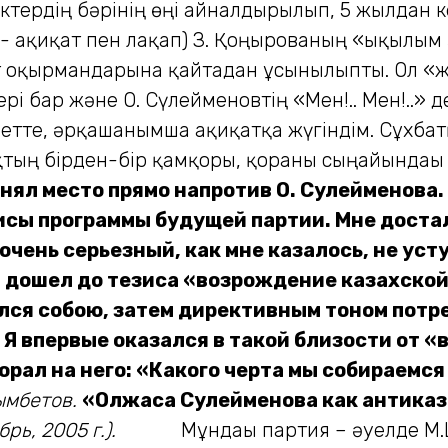
рдің бәрінің өңі айналдырылып, 5 жылдан кей
 ақиқат пен лақап) З. Қоңырованың «ықылым за
т оқырмандарына қайтадан ұсынылыпты. Ол «
бар және О. Сүлейменовтің «Мен!.. Мен!..» де
етте, әрқашанғымша ақиқатқа жүгіндім. Сұхбатқ
тың бірден-бір қамқоры, қорғаны сыңайындағ
занял место прямо напротив О. Сулейменова.
исы программы будущей партии. Мне доста
очень серьезный, как мне казалось, не у
а дошел до тезиса «возрождение казахско
лся собою, затем директивным тоном потр
 Я впервые оказался в такой близости от «
орал на него: «Какого черта мы собираемся
ымбетов.
«Олжаса Сулейменова как антиказа
рь, 2005 г.).
Мұндағы партия – әуелде М.