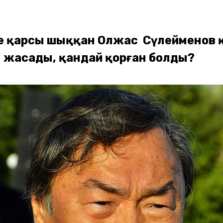
іне қарсы шыққан Олжас Сүлейменов 
жасады, қандай қорған болды?