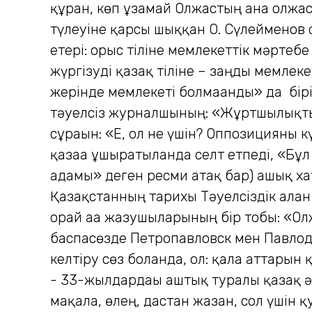
құрған, көп ұзамай Олжастың ғана олжа
түлеуіне қарсы шыққан О. Сүлейменов 
етері: орыс тіліне мемлекеттік мәртебе
жүргізуді қазақ тіліне – заңды мемлеке
жерінде мемлекеті болмағанды» да бірін
тәуелсіз журналшының: «Жұртшылықты
сұрағын: «Е, ол не үшін? Оппозицияны 
қазаға ұшыратылғанда селт етпеді, «Бұ
адамы» деген ресми атақ бар) ашық ха
Қазақстанның тарихы Тәуелсіздік алға
орай аға жазушыларының бір тобы: «Олж
баспасөзде Петропавловск мен Павлод
келтіру сөз болғанда, ол: қала аттары
- 33-жылдардағы аштық туралы қазақ ә
мақала, өлең, дастан жазған, сол үшін