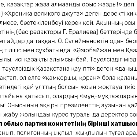
 «міне, қазақтар жаза алмағанды орыс жазды!» д
«Хроника великого джута» деген деректі хикая
елмесе, бөстекіленбеуі керек қой. Ақынның осы ж
тінің (бас редакторы Г. Ерғалиева) беттерінде 
айдар да таққан. О. Сүлейменовтің одан бергі
тілшісімен сұхбатында: «Әзірбайжан мен Қаза
ылы, исі қазақты алымсынбай, Тәуелсіздігіміз
тәуелсіздік Қазақстанға қауіпті» деген «даны
қтап, ол елге «қамқоршы, қорған» бола қалғаны
етіндегі қай ұлттың болсын жоғын жоқтауға тиі
тайына қатысып, олардың «мұң-мұқтаждарын»
йшы! Онысының ақыры президенттің аузынан қа
н жабу жолындағы күрес туралы да деректер сө
л облыс партия
комитетінің бірінші хатшыс
нып, полигонның ықпыл-жықпылын түгел арал