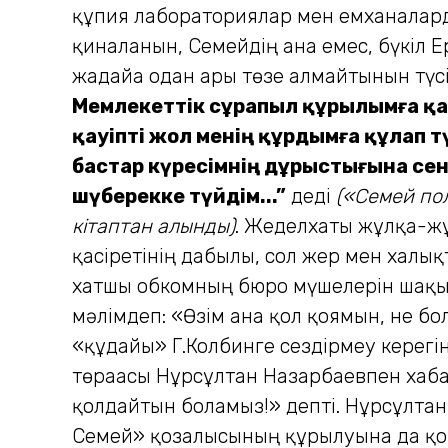
құпия лабораториялар мен емханалард
қиналғанын, Семейдің ғана емес, бүкіл
жағдайға одан ары төзе алмайтынын түс
Мемлекеттік сұрапыл құрылымға қа
қауіпті жол менің құрдымға құлап т
бастар күресімнің дұрыстығына се
шүберекке түйдім...”
деді
(«Семей пол
кітаптан алынды)
. Жеделхаты жұлқа-жұл
қасіретінің дабылы, сол жер мен халы
хатшы обкомның бюро мүшелерін шақыр
мәлімдеп: «Өзім ғана қол қоямын, не б
«құдайы» Г.Колбинге сездірмеу керегін
төрағасы Нұрсұлтан Назарбаевпен хабар
қолдайтын боламыз!» депті. Нұрсұлтан
Семей» қозғалысының құрылуына да қоз