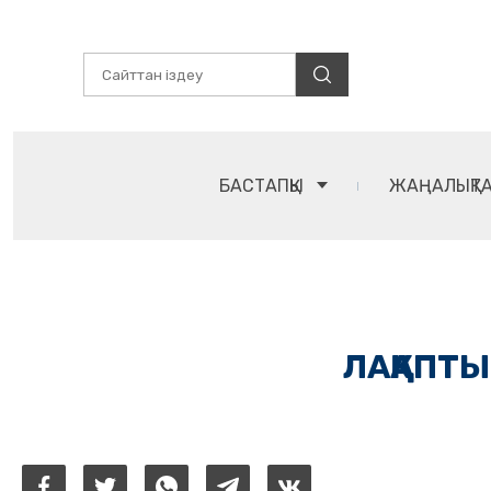
БАСТАПҚЫ
ЖАҢАЛЫҚТ
ЛАҚАПТЫ