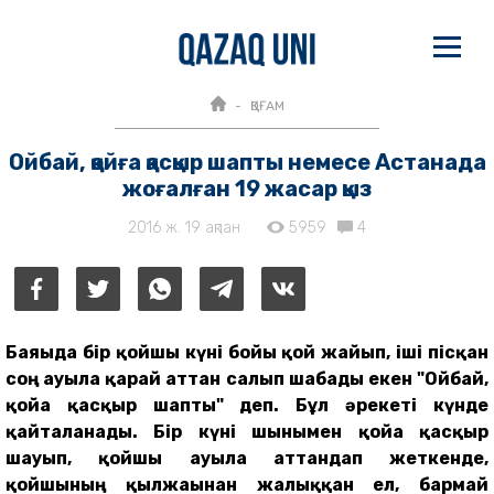
ҚОҒАМ
Ойбай, қойға қасқыр шапты немесе Астанада
жоғалған 19 жасар қыз
2016 ж. 19 ақпан
5959
4
Баяғыда бір қойшы күні бойы қой жайып, іші пісқан
соң ауылға қарай аттан салып шабады екен "Ойбай,
қойға қасқыр шапты" деп. Бұл әрекеті күнде
қайталанады. Бір күні шынымен қойға қасқыр
шауып, қойшы ауылға аттандап жеткенде,
қойшының қылжағынан жалыққан ел, бармай