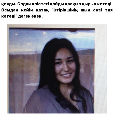
қояды. Содан өрістегі қойды қасқыр қырып кетеді.
Осыдан кейін қазақ "Өтірікшінің шын сөзі зая
кетеді" деген екен.