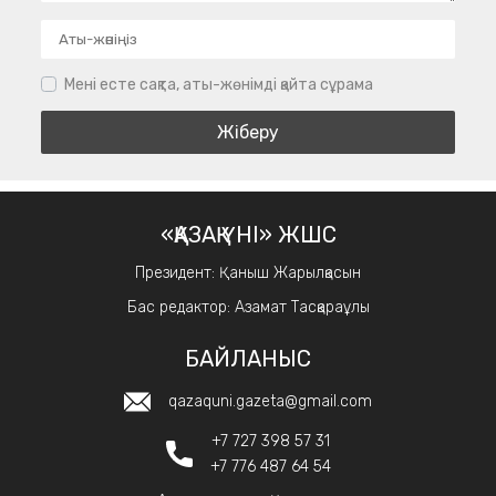
Мені есте сақта, аты-жөнімді қайта сұрама
«ҚАЗАҚ ҮНІ» ЖШС
Президент: Қаныш Жарылқасын
Бас редактор: Азамат Тасқараұлы
БАЙЛАНЫС
qazaquni.gazeta@gmail.com
+7 727 398 57 31
+7 776 487 64 54