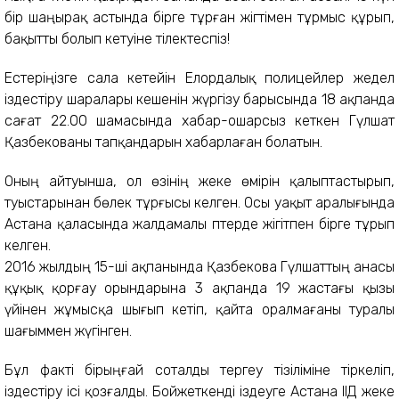
бір шаңырақ астында бірге тұрған жігтімен тұрмыс құрып,
бақытты болып кетуіне тілектеспіз!
Естеріңізге сала кетейін Елордалық полицейлер жедел
іздестіру шаралары кешенін жүргізу барысында 18 ақпанда
сағат 22.00 шамасында хабар-ошарсыз кеткен Гүлшат
Қазбекованы тапқандарын хабарлаған болатын.
Оның айтуынша, ол өзінің жеке өмірін қалыптастырып,
туыстарынан бөлек тұрғысы келген. Осы уақыт аралығында
Астана қаласында жалдамалы пәтерде жігітпен бірге тұрып
келген.
2016 жылдың 15-ші ақпанында Қазбекова Гүлшаттың анасы
құқық қорғау орындарына 3 ақпанда 19 жастағы қызы
үйінен жұмысқа шығып кетіп, қайта оралмағаны туралы
шағыммен жүгінген.
Бұл факті бірыңғай соталды тергеу тізіліміне тіркеліп,
іздестіру ісі қозғалды. Бойжеткенді іздеуге Астана ІІД жеке