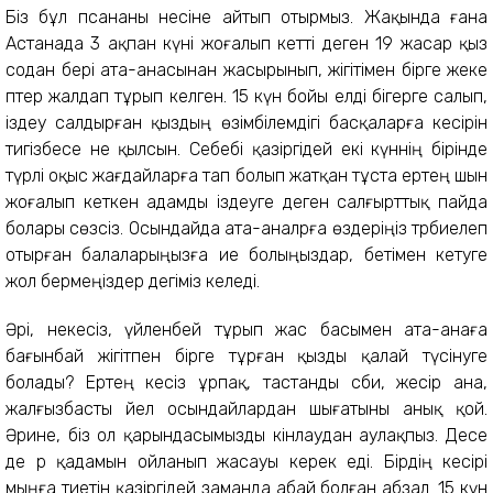
Біз бұл әпсананы несіне айтып отырмыз. Жақында ғана
Астанада 3 ақпан күні жоғалып кетті деген 19 жасар қыз
содан бері ата-анасынан жасырынып, жігітімен бірге жеке
пәтер жалдап тұрып келген. 15 күн бойы елді әбігерге салып,
іздеу салдырған қыздың өзімбілемдігі басқаларға кесірін
тигізбесе не қылсын. Себебі қазіргідей екі күннің бірінде
түрлі оқыс жағдайларға тап болып жатқан тұста ертең шын
жоғалып кеткен адамды іздеуге деген салғырттық пайда
болары сөзсіз. Осындайда ата-аналрға өздеріңіз тәрбиелеп
отырған балаларыңызға ие болыңыздар, бетімен кетуге
жол бермеңіздер дегіміз келеді.
Әрі, некесіз, үйленбей тұрып жас басымен ата-анаға
бағынбай жігітпен бірге тұрған қызды қалай түсінуге
болады? Ертең әкесіз ұрпақ, тастанды сәби, жесір ана,
жалғызбасты әйел осындайлардан шығатыны анық қой.
Әрине, біз ол қарындасымызды кінәлаудан аулақпыз. Десе
де әр қадамын ойланып жасауы керек еді. Бірдің кесірі
мыңға тиетін қазіргідей заманда абай болған абзал. 15 күн