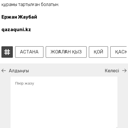
құрамы тартылған болатын.
Ержан Жаубай
qazaquni.kz
АСТАНА
ЖОҒАЛҒАН ҚЫЗ
ҚОЙ
ҚАСҚ
Алдыңғы
Келесі