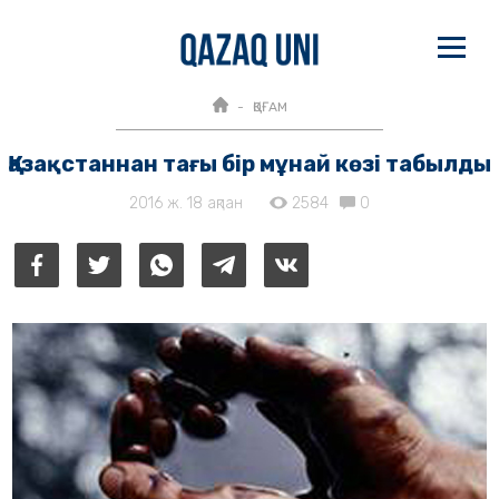
ҚОҒАМ
Қазақстаннан тағы бір мұнай көзі табылды
2016 ж. 18 ақпан
2584
0