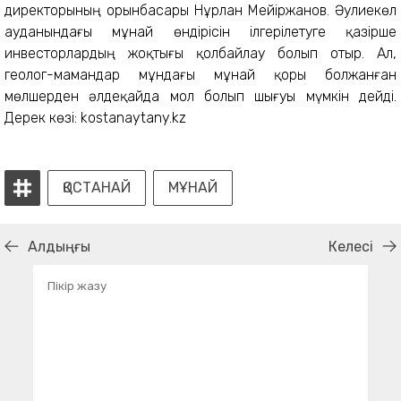
директорының орынбасары Нұрлан Мейіржанов. Әулиекөл
ауданындағы мұнай өндірісін ілгерілетуге қазірше
инвесторлардың жоқтығы қолбайлау болып отыр. Ал,
геолог-мамандар мұндағы мұнай қоры болжанған
мөлшерден әлдеқайда мол болып шығуы мүмкін дейді.
Дерек көзі: kostanaytany.kz
ҚОСТАНАЙ
МҰНАЙ
Алдыңғы
Келесі