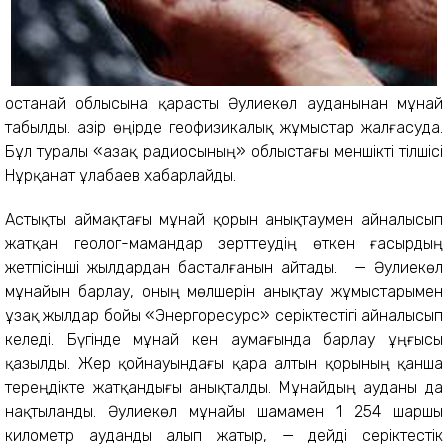
Қостанай облысына қарасты Әулиекөл ауданынан мұнай
табылды. Қазір өңірде геофизикалық жұмыстар жалғасуда.
Бұл туралы «Қазақ радиосының» облыстағы меншікті тілшісі
Нұрқанат Құлабаев хабарлайды.
Астықты аймақтағы мұнай қорын анықтаумен айналысып
жатқан геолог-мамандар зерттеудің өткен ғасырдың
жетпісінші жылдардан басталғанын айтады. — Әулиекөл
мұнайын барлау, оның мөлшерін анықтау жұмыстарымен
ұзақ жылдар бойы «Энергоресурс» серіктестігі айналысып
келеді. Бүгінде мұнай кен аумағында барлау ұңғысы
қазылды. Жер қойнауындағы қара алтын қорының қанша
тереңдікте жатқандығы анықталды. Мұнайдың ауданы да
нақтыланды. Әулиекөл мұнайы шамамен 1 254 шаршы
километр ауданды алып жатыр, — дейді серіктестік