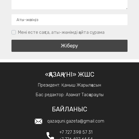
Мені есте сақта, аты-жөнімді қайта сұрама
«ҚАЗАҚ ҮНІ» ЖШС
Президент: Қаныш Жарылқасын
Бас редактор: Азамат Тасқараұлы
БАЙЛАНЫС
qazaquni.gazeta@gmail.com
+7 727 398 57 31