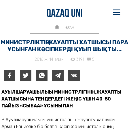
ҚОҒАМ
МИНИСТРЛІКТІҢ ЖАУАПТЫ ХАТШЫСЫ ПАРА
ҰСЫНҒАН КӘСІПКЕРДІ ҚУЫП ШЫҚТЫ...
2016 ж. 14 ақпан
3191
5
АУЫЛШАРУАШЫЛЫҒЫ МИНИСТРЛІГІНІҢ ЖАУАПТЫ
ХАТШЫСЫНА ТЕНДЕРДЕГІ ЖЕҢІС ҮШІН 40-50
ПАЙЫЗ «СЫБАҒА» ҰСЫНЫЛҒАН
ҚР Ауылшаруашылығы министрлігінің жауапты хатшысы
Арман Евниевке бір белгілі кәсіпкер министрлік оның