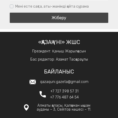
Мені есте сақта, аты-жөнімді қайта сұрама
«ҚАЗАҚ ҮНІ» ЖШС
Президент: Қаныш Жарылқасын
Бас редактор: Азамат Тасқараұлы
БАЙЛАНЫС
qazaquni.gazeta@gmail.com
+7 727 398 57 31
+7 776 487 64 54
Алматы қаласы, Қалқаман ықшам
ауданы – 3, Сейітов көшесі – 11.