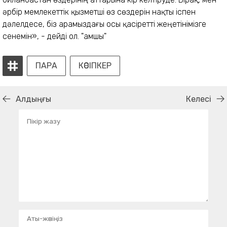
әрбір мемлекеттік қызметші өз сөздерін нақты іспен
дәлелдесе, біз арамыздағы осы қасіретті жеңетінімізге
сенемін», - дейді ол. "Қамшы"
ПАРА
КӘСІПКЕР
Алдыңғы
Келесі