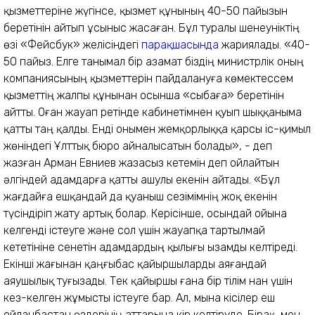
қызметтеріне жүгінсе, қызмет құнының 40-50 пайызын
беретінін айтып ұсыныс жасаған. Бұл туралы шенеуніктің
өзі «Фейсбук» желісіндегі
парақшасында
жариялады. «40-
50 пайыз. Елге танымал бір азамат біздің министрлік оның
компаниясының қызметтерін пайдалануға көмектессем
қызметтің жалпы құнынан осынша «сыбаға» беретінін
айтты. Оған жауап ретінде кабинетімнен қуып шыққаныма
қатты таң қалды. Енді онымен жемқорлыққа қарсы іс-қимыл
жөніндегі Ұлттық бюро айналысатын болады», - деп
жазған Арман Евниев жазасыз кетемін деп ойлайтын
әлгіндей адамдарға қатты ашулы екенін айтады. «Бұл
жағдайға ешқандай да қуаныш сезімімнің жоқ екенін
түсіндіріп жату артық болар. Керісінше, осындай ойына
келгенді істеуге және сол үшін жауапқа тартылмай
кететініне сенетін адамдардың қылығы ызамды келтіреді.
Екінші жағынан қаңғыбас қайыршыларды аяғандай
аяушылық туғызады. Тек қайыршы ғана бір тілім нан үшін
кез-келген жұмысты істеуге бар. Ал, мына кісілер еш
ойланбастан өздерінің аттарына кір келтіруде. Бірақ, мен