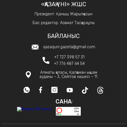
«ҚАЗАҚ ҮНІ» ЖШС
Президент: Қаныш Жарылқасын
Бас редактор: Азамат Тасқараұлы
БАЙЛАНЫС
qazaquni.gazeta@gmail.com
+7 727 398 57 31
+7 776 487 64 54
Алматы қаласы, Қалқаман ықшам
ауданы – 3, Сейітов көшесі – 11.
САНАҚ