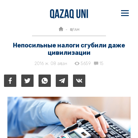
ҚОҒАМ
Непосильные налоги сгубили даже
цивилизации
2016 ж. 08 ақпан
5659
15