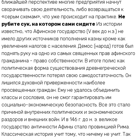
ближайшей перспективе многие предприятия начнут
сворачивать свою деятельность, либо возвращаться к
«серым схемам», что уже происходит на практике.
Не
рубите сук, на котором сами сидите
Из истории
известно, что Афинское государство (V век до н.э.) не
имело других источников пополнения казны кроме как
увеличения налогов с населения. Демос (народ) готов был
поднять руку на одно из самых священных прав афинского
гражданина - право собственности. В итоге полис как
политическая форма существования древнегреческой
государственности потерял свою самодостаточность. Он
лишился духовной приверженности наиболее
просвещенных граждан. Ему не удалось объединить
классы и сословия, он не смог гарантировать им
социально-экономическую безопасность. Все это стало
причиной внутренних политических и экономических
раздоров и внешних войн. И в 146 г. до н. э. великое
государство античности Афины стало провинцией Рима.
Классическая история учит тому, что ничему не учит. Так