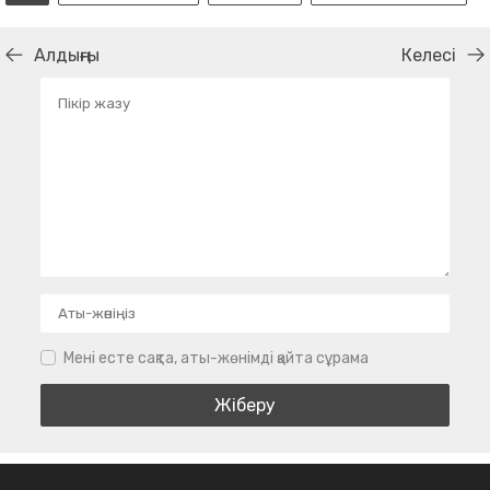
Алдыңғы
Келесі
Мені есте сақта, аты-жөнімді қайта сұрама