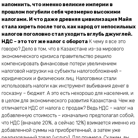
напомнить, что именно великие империи в
прошлом погубили себя чрезмерно высокими
налогами. И что даже древняя цивилизация Майя
стала хиреть после того, как народ от непосильных
налогов поголовно стал уходить вглубь джунглей.
НДС – это тот же налог с оборота
К чему я все это
говорю? Дело в том, что в Казахстане из-за мирового
экономического кризиса правительство решило
компенсировать финансовые потери увеличением
налоговой нагрузки на субъекты налогообложений –
юридических и физических лиц. Налоговики стали
использовать налоги как инструмент выбивания денег в
госказну – бюджет. А это есть нехорошо для населения, и
в целом для экономического развития Казахстана. Чем же
отличается НДС от налога с продаж? Ведь НДС – налог на
добавленную стоимость – изначально предполагал собой,
что НДС (вначале 20%, а сейчас 12%) взимается именно из
добавленной суммы на приобретенный, а затем уже
реализованный товар (услугу). Для примера. Скажем, вы,