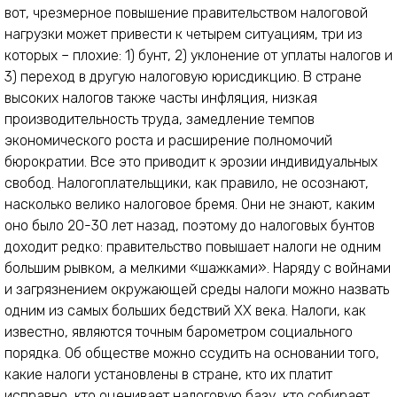
вот, чрезмерное повышение правительством налоговой
нагрузки может привести к четырем ситуациям, три из
которых – плохие: 1) бунт, 2) уклонение от уплаты налогов и
3) переход в другую налоговую юрисдикцию. В стране
высоких налогов также часты инфляция, низкая
производительность труда, замедление темпов
экономического роста и расширение полномочий
бюрократии. Все это приводит к эрозии индивидуальных
свобод. Налогоплательщики, как правило, не осознают,
насколько велико налоговое бремя. Они не знают, каким
оно было 20-30 лет назад, поэтому до налоговых бунтов
доходит редко: правительство повышает налоги не одним
большим рывком, а мелкими «шажками». Наряду с войнами
и загрязнением окружающей среды налоги можно назвать
одним из самых больших бедствий XX века. Налоги, как
известно, являются точным барометром социального
порядка. Об обществе можно ссудить на основании того,
какие налоги установлены в стране, кто их платит
исправно, кто оценивает налоговую базу, кто собирает