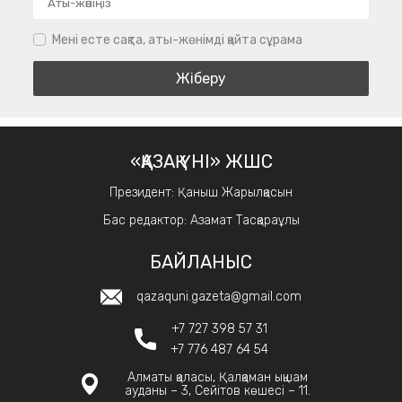
Мені есте сақта, аты-жөнімді қайта сұрама
«ҚАЗАҚ ҮНІ» ЖШС
Президент: Қаныш Жарылқасын
Бас редактор: Азамат Тасқараұлы
БАЙЛАНЫС
qazaquni.gazeta@gmail.com
+7 727 398 57 31
+7 776 487 64 54
Алматы қаласы, Қалқаман ықшам
ауданы – 3, Сейітов көшесі – 11.