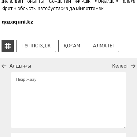
дәлелдеп қойыпты. Сондықтан әкімдік «Оңайды» қалаға
кіретін облыстық автобустарға да міндеттемек.
qazaquni.kz
ТӘРТІПСІЗДІК
ҚОҒАМ
АЛМАТЫ
Алдыңғы
Келесі