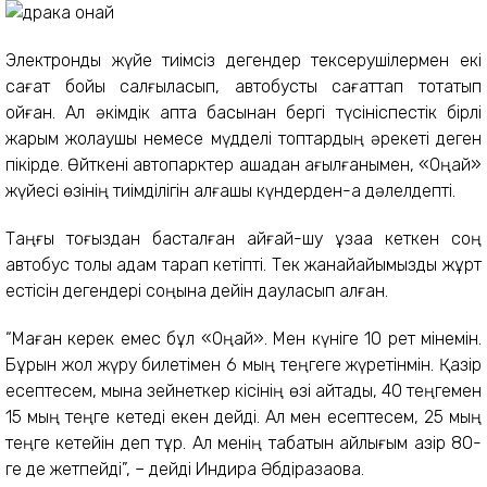
Электрондық жүйе тиімсіз дегендер тексерушілермен екі
сағат бойы салғыласып, автобусты сағаттап тоқтатып
қойған. Ал әкімдік апта басынан бергі түсініспестік бірлі
жарым жолаушы немесе мүдделі топтардың әрекеті деген
пікірде. Өйткені автопарктер ақшадан қағылғанымен, «Оңай»
жүйесі өзінің тиімділігін алғашқы күндерден-ақ дәлелдепті.
Таңғы тоғыздан басталған айғай-шу ұзаққа кеткен соң
автобус толы адам тарап кетіпті. Тек жанайқайымызды жұрт
естісін дегендері соңына дейін дауласып қалған.
“Маған керек емес бұл «Оңай». Мен күніге 10 рет мінемін.
Бұрын жол жүру билетімен 6 мың теңгеге жүретінмін. Қазір
есептесем, мына зейнеткер кісінің өзі айтады, 40 теңгемен
15 мың теңге кетеді екен дейді. Ал мен есептесем, 25 мың
теңге кетейін деп тұр. Ал менің табатын айлығым қазір 80-
ге де жетпейді”, – дейді Индира Әбдіразақова.