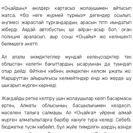
«Оңайдың» өкілдері картасыз жолаушымен айтысып
жатса, «біз неге жүрмей тұрмыз» дегендер қосылып,
әңгімесі жараспай тұрғандардың арасын тіпті қиындатып
жіберді. Аядай автобустың іші айран-асыр боп, оған
полиция араласып, ақыр соңы «Оңайы» жоқ келіншекті
бөлімшеге әкетті.
Ал қалалық әкімдіктегілер мұндай келеңсіздіктер тек
облыстан келетін бағыттардың қысқаруынан да туындап
отыр дейді. Өйткені көбінің әкімдікпен келісім құжаты жоқ.
Маршруттан айырылғысы келмейтіндер енді жоқ жерде шу
шығарып жүрген көрінеді.
Жағдайды ретке келтіру үшін жолаушылар көлігі басқармасы
ертең Алматы облысының басшылығымен кездесіп,
мәселені талқыға салмақшы. Ал «Оңайға» үйрене алмай
жүрген алматылықтарға бәрібір көнуге тура келеді. Себебі,
бюджетке түсім көбейіп, бұл жүйе тиімділігін қазірдің өзінде