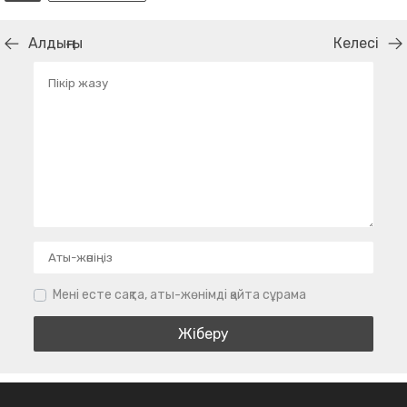
Алдыңғы
Келесі
Мені есте сақта, аты-жөнімді қайта сұрама