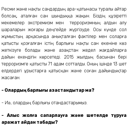
Ресми және нақты сандардың ара-қатынасы туралы айтар
болсақ, аталған сан шындыққа жақын. Біздің құзіретті
мекемелер экстремизм мен терроризмның алдын алу
шараларын жоғары деңгейде жүргізуде. Осы күнде сол
жұмыстың арқасында анықталған фактілер мен соларға
қатысты қозғалған істің барлығы нақты сан екеніне көз
жеткізуге болады және Қазақстан жедел жағдайларға
дайын екендігін көрсетеді. 2015 жылдың басынан бері
терроризмге қатысты 71 адам сотталды. Оның ішінде 13 шет
елдердегі ұрыстарға қатысқан және соған дайындықтар
жасаған.
- Олардың барлығы қазақстандықтар ма?
- Иә, олардың барлығы отандастарымыз.
- Алыс жолға сапарлауға және шетелде тұруға
қаражат қайдан табады?