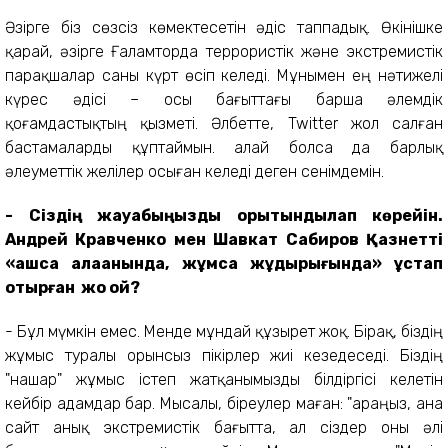
Әзірге біз сөзсіз көмектесетін әдіс таппадық. Өкінішке
қарай, әзірге Ғаламторда террористік және экстремистік
парақшалар саны күрт өсіп келеді. Мұнымен ең нәтижелі
күрес әдісі – осы бағыттағы барша әлемдік
қоғамдастықтың қызметі. Әлбетте, Twitter жол салған
бастамаларды құптаймын. Қалай болса да барлық
әлеуметтік желілер осыған келеді деген сенімдемін.
- Сіздің жауа
быңызды қорытындылап көрейін
.
Андрей Кравченко
м
ен Шавкат Сабиров Қазнетті
«ашса алақанында, жұмса жұдырығында» ұстап
отырған
жоқ қой?
- Бұл мүмкін емес. Менде мұндай құзырет жоқ. Бірақ, біздің
жұмыс туралы орынсыз пікірлер жиі кезедеседі. Біздің
"нашар" жұмыс істеп жатқанымызды білдіргісі келетін
кейбір адамдар бар. Мысалы, біреулер маған: "Қараңыз, ана
сайт анық экстремистік бағытта, ал сіздер оны әлі