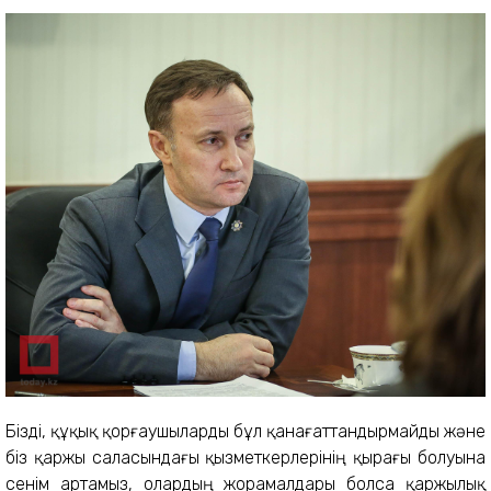
Бізді, құқық қорғаушыларды бұл қанағаттандырмайды және
біз қаржы саласындағы қызметкерлерінің қырағы болуына
сенім артамыз, олардың жорамалдары болса қаржылық