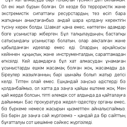
Ол екі жыл бұрын болған. Ол кезде біз террористік және
экстремистік сипаттағы ресурстардың тез өсіп бара
жатқанын анықтағанбыз. Қандай шара қолдану керектігін
түсіну керек болды. Шавкат қана емес, көптеген адамдар
бізге ұсыныстар жіберген. Бұл талқылаудыңең бастапқы
сатысындағы ұсыныстар болатын, олар аяқталған және
қабылданған идеялар емес еді. Олардың әрқайсысы
кейіннен құқықтық және инструменталдық сараптамадан
өткізілді. Кей адамдарға бұл хат алмасудан ұнамаған
ұсыныстарды ешкім жасамақ болған жоқ, жасамады да.
Біреулер жазылғанның бәрі шынайы болып жатыр дегісі
келді. Тіптен олай емес. Ешқандай заңсыз әдістерді біз
қолданбаймыз, ол хатта да заңға қайшы ештеме жоқ. Мен
қай жерде болсын, тіпті әлемдік сот алдында да қайталауға
дайынмын. Бас прокуратура жедел-іздестіру органы емес,
біз бүркеме немесе жасырын қызметпен айналыспаймыз.
Біз бәрін де заңға сай жүргіземіз – қандай да бір сайттың
бұғатталуы сот шешіміне сәйкес жүргізіледі.