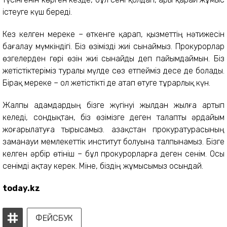
істеуге күш береді.
Кез келген мереке – өткенге қарап, қызметтің нәтижесін
бағалау мүмкіндігі. Біз өзімізді жиі сынаймыз. Прокурорлар
өзгелерден гөрі өзін жиі сынайды деп пайымдаймын. Біз
жетістіктеріміз туралы мүлде сөз етпейміз десе де болады.
Бірақ мереке – ол жетістікті де атап өтуге тұрарлық күн.
Жалпы адамдардың бізге жүгінуі жылдан жылға артып
келеді, сондықтан, біз өзімізге деген талапты әрдайым
жоғарылатуға тырысамыз. Қазақстан прокуратурасының
заманауи мемлекеттік институт болуына талпынамыз. Бізге
келген әрбір өтініш – бұл прокурорларға деген сенім. Осы
сенімді ақтау керек. Міне, біздің жұмысымыз осындай.
today.kz
ФЕЙСБУК