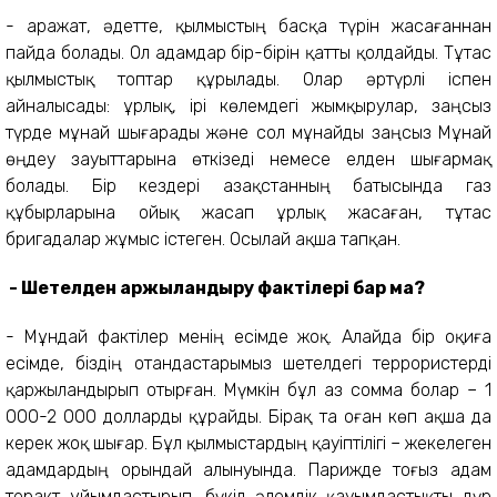
- Қаражат, әдетте, қылмыстың басқа түрін жасағаннан
пайда болады. Ол адамдар бір-бірін қатты қолдайды. Тұтас
қылмыстық топтар құрылады. Олар әртүрлі іспен
айналысады: ұрлық, ірі көлемдегі жымқырулар, заңсыз
түрде мұнай шығарады және сол мұнайды заңсыз Мұнай
өңдеу зауыттарына өткізеді немесе елден шығармақ
болады. Бір кездері Қазақстанның батысында газ
құбырларына ойық жасап ұрлық жасаған, тұтас
бригадалар жұмыс істеген. Осылай ақша тапқан.
- Шетелден қаржыландыру фактілері бар ма?
- Мұндай фактілер менің есімде жоқ. Алайда бір оқиға
есімде, біздің отандастарымыз шетелдегі террористерді
қаржыландырып отырған. Мүмкін бұл аз сомма болар – 1
000-2 000 долларды құрайды. Бірақ та оған көп ақша да
керек жоқ шығар. Бұл қылмыстардың қауіптілігі – жекелеген
адамдардың орындай алынуында. Парижде тоғыз адам
теракт ұйымдастырып, бүкіл әлемдік қауымдастықты дүр