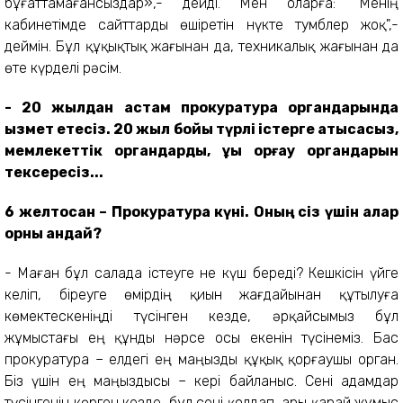
бұғаттамағансыздар»,- дейді. Мен оларға: "Менің
кабинетімде сайттарды өшіретін нүкте тумблер жоқ",-
деймін. Бұл құқықтық жағынан да, техникалық жағынан да
өте күрделі рәсім.
- 20 жылдан астам прокуратура органдарында
қызмет етесіз
. 20 жыл бойы түрлі істер
ге қатысасыз
,
мемлекеттік органдар
ды
, құқық қорғау органдарын
тексересіз
...
6 желтоқсан – Прокуратура күні. Оның сіз үшін алар
орны қандай?
- Маған бұл салада істеуге не күш береді? Кешкісін үйге
келіп, біреуге өмірдің қиын жағдайынан құтылуға
көмектескеніңді түсінген кезде, әрқайсымыз бұл
жұмыстағы ең құнды нәрсе осы екенін түсінеміз. Бас
прокуратура – елдегі ең маңызды құқық қорғаушы орган.
Біз үшін ең маңыздысы – кері байланыс. Сені адамдар
түсінгенін көрген кезде, бұл сені қолдап, ары қарай жұмыс