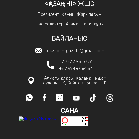
«ҚАЗАҚ ҮНІ» ЖШС
Президент: Қаныш Жарылқасын
Бас редактор: Азамат Тасқараұлы
БАЙЛАНЫС
qazaquni.gazeta@gmail.com
+7 727 398 57 31
+7 776 487 64 54
Алматы қаласы, Қалқаман ықшам
ауданы – 3, Сейітов көшесі – 11.
САНАҚ