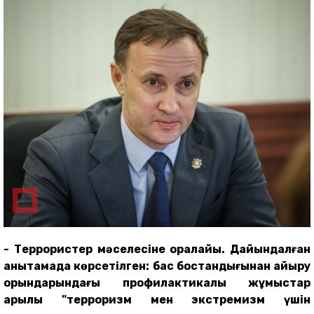
- Террористер мәселесіне оралайық. Дайындалған
анықтамада көрсетілген: бас бостандығынан айыру
орындарындағы
профилактикалық
жұмыс
тар
арқылы "терроризм мен экстремизм үшін