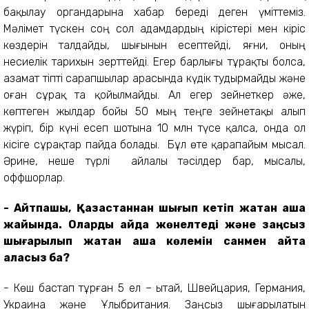
бақылау органдарына хабар береді деген үміттеміз.
Мәлімет түскен соң сол адамдардың кірістері мен кіріс
көздерін талдайды, шығынын есептейді, яғни, оның
несиелік тарихын зерттейді. Егер барлығы тұрақты болса,
азамат тіпті сарапшылар арасында күдік тудырмайды және
оған сұрақ та қойылмайды. Ал егер зейнеткер әже,
көптеген жылдар бойы 50 мың теңге зейнетақы алып
жүріп, бір күні есеп шотына 10 млн түсе қалса, онда ол
кісіге сұрақтар пайда болады. Бұл өте қарапайым мысал.
Әрине, неше түрлі айлалы тәсілдер бар, мысалы,
оффшорлар.
- Айтпақшы, Қазақстаннан шығып кетіп жатқан ақша
жайында. Оларды қайда жөнелтеді және заңсыз
шығарылып жатқан ақша көлемін санмен айта
аласыз ба?
- Көш бастап тұрған 5 ел – Қытай, Швейцария, Германия,
Украина және Ұлыбритания. Заңсыз шығарылатын