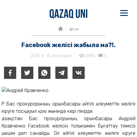
ҚОҒАМ
Facebook желісі жабыла ма?!.
2015 ж. 15 желтоқсан
2483
0
ҚР Бас прокурорының орынбасары әйгілі әлеуметтік желіге
кіруге тосқауыл қою жөнінде кері пікірде.
Қазақстан Бас прокурорының орынбасары Андрей
Кравченко Facebook желісін толығымен бұғаттау тиімсіз
шешім деп санайды. Ол әйгілі әлеуметтік желіге кіруге