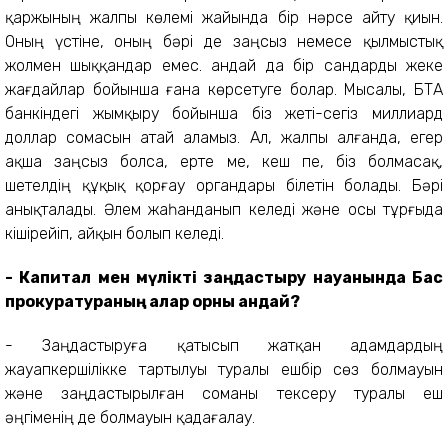
қаржының жалпы көлемі жайында бір нәрсе айту қиын.
Оның үстіне, оның бәрі де заңсыз немесе қылмыстық
жолмен шыққандар емес. Қандай да бір сандарды жеке
жағдайлар бойынша ғана көрсетуге болар. Мысалы, БТА
банкіндегі жымқыру бойынша біз жеті-сегіз миллиард
доллар сомасын атай аламыз. Ал, жалпы алғанда, егер
ақша заңсыз болса, ерте ме, кеш пе, біз болмасақ,
шетелдің құқық қорғау органдары білетін болады. Бәрі
анықталады. Әлем жаһанданып келеді және осы тұрғыда
кішірейіп, айқын болып келеді.
- Капитал мен мүлікті заңдастыру науқанында Бас
прокуратураның алар орны қандай?
- Заңдастыруға қатысып жатқан адамдардың
жауапкершілікке тартылуы туралы ешбір сөз болмауын
және заңдастырылған соманы тексеру туралы еш
әңгіменің де болмауын қадағалау.