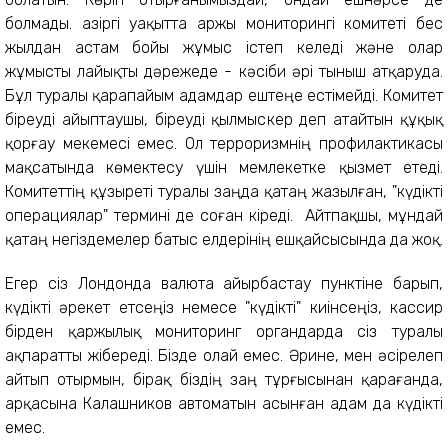
болмады. Қазіргі уақытта Қаржы мониторингі комитеті бес
жылдан астам бойы жұмыс істеп келеді және олар
жұмысты лайықты дәрежеде - кәсіби әрі тыныш атқаруда.
Бұл туралы қарапайым адамдар ештеңе естімейді. Комитет
біреуді айыптаушы, біреуді қылмыскер деп атайтын құқық
қорғау мекемесі емес. Ол терроризмнің профилактикасы
мақсатында көмектесу үшін мемлекетке қызмет етеді.
Комитеттің құзыреті туралы заңда қатаң жазылған, "күдікті
операциялар" термині де соған кіреді. Айтпақшы, мұндай
қатаң негіздемелер батыс елдерінің ешқайсысында да жоқ.
Егер сіз Лондонда валюта айырбастау пунктіне барып,
күдікті әрекет етсеңіз немесе "күдікті" киінсеңіз, кассир
бірден қаржылық мониторинг органдарда сіз туралы
ақпаратты жібереді. Бізде олай емес. Әрине, мен әсірелеп
айтып отырмын, бірақ біздің заң тұрғысынан қарағанда,
арқасына Калашников автоматын асынған адам да күдікті
емес.