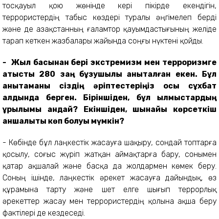
тосқауыл қою жөнінде кері пікірде екендігін,
террористердің табыс көздері туралы әңгімелеп берді
және де Қазақстанның ғаламтор қауымдастығының желіде
тарап кеткен жазбалары жайында соңғы нүктені қойды.
- Жыл басынан бері экстремизм мен терроризмге
қатысты 280 заң бұзушылық анықталған екен. Бұл
анықтаманы сіздің әріптестеріңіз осы сұхбат
алдында берген. Біріншіден, бұл қылмыстардың
құрылымы қандай? Екіншіден, шынайы көрсеткіш
қаншалықты көп болуы мүмкін?
- Көбінде бұл лаңкестік жасауға шақыру, сондай топтарға
қосылу, соғыс жүріп жатқан аймақтарға бару, сонымен
қатар ақшалай және басқа да жолдармен көмек беру.
Соның ішінде, лаңкестік әрекет жасауға дайындық, өз
құрамына тарту және шет елге шығып террорлық
әрекеттер жасау мен террористердің қолына ақша беру
фактілері де кездеседі.