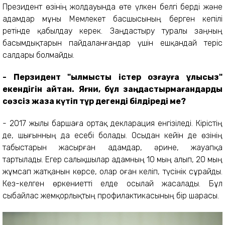
Президент өзінің жолдауында өте үлкен белгі берді және
адамдар мұны Мемлекет басшысының берген кепілі
ретінде қабылдау керек. Заңдастыру туралы заңның
басымдықтарын пайдаланғандар үшін ешқандай теріс
салдары болмайды.
- Перзидент "
ылмыстық істер
қозғауға
құлықсыз"
екендігін айтқан. Яғни, бұл заңдастырмағандарды
сөзсіз жаза күтіп тұр дегенді білдіреді ме?
- 2017 жылы баршаға ортақ декларация енгізіледі. Кірістің
де, шығынның да есебі болады. Осыдан кейін де өзінің
табыстарын жасырған адамдар, әрине, жауапқа
тартылады. Егер салықшылар адамның 10 мың алып, 20 мың
жұмсап жатқанын көрсе, олар оған келіп, түсінік сұрайды.
Кез-келген өркениетті елде осылай жасалады. Бұл
сыбайлас жемқорлықтың профилактикасының бір шарасы.