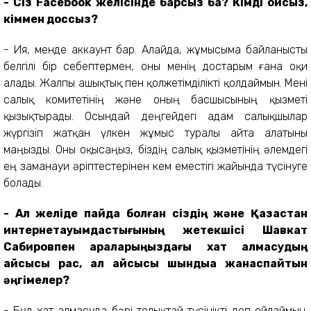
- Сіз Facebook желісінде барсыз ба? Кімді оқисыз,
кіммен доссыз?
- Ия, менде аккаунт бар. Алайда, жұмысыма байланысты
белгілі бір себептермен, оны менің достарым ғана оқи
алады. Жалпы ашықтық пен қолжетімділікті қолдаймын. Мені
салық комитетінің және оның басшысының қызметі
қызықтырады. Осындай деңгейдегі адам салықшылар
жүргізіп жатқан үлкен жұмыс туралы айта алатыны
маңызды. Оны оқысаңыз, біздің салық қызметінің әлемдегі
ең заманауи әріптестерінен кем еместігі жайында түсінуге
болады.
-
А
л
ж
еліде пайда болған
с
іздің
және
Қазақстан
и
нтернет
қауымдастығының
жетекшісі Шавкат
Сабировпен ара
ларыңыз
дағы
хат
алмасу
дың
қайсысы рас, ал қайсысы шындыққа жанаспайтын
әңгімелер
?
- Бұл хат алмасуда бәрі толықтай түсінікті деп ойлаймын.