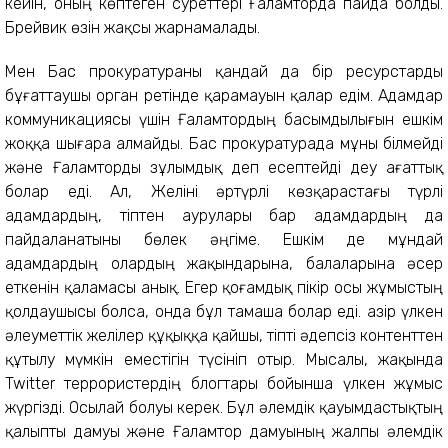
кейін, оның көптеген суреттері Ғаламторда пайда болды.
Брейвик өзін жақсы жарнамалады.
Мен Бас прокуратураны қандай да бір ресурстарды
бұғаттаушы орган ретінде қарамауын қалар едім. Адамдар
коммуникациясы үшін Ғаламтордың басымдылығын ешкім
жоққа шығара алмайды. Бас прокуратурада мұны білмейді
және Ғаламторды зұлымдық деп есептейді деу ағаттық
болар еді. Ал, Желіні әртүрлі көзқарастағы түрлі
адамдардың, тіптен аурулары бар адамдардың да
пайдаланатыны бөлек әңгіме. Ешкім де мұндай
адамдардың олардың жақындарына, балаларына әсер
еткенін қаламасы анық. Егер қоғамдық пікір осы жұмыстың
қолдаушысы болса, онда бұл тамаша болар еді. Қазір үлкен
әлеуметтік желілер құқыққа қайшы, тіпті әдепсіз контенттен
құтылу мүмкін еместігін түсініп отыр. Мысалы, жақында
Twitter террористердің блогтары бойынша үлкен жұмыс
жүргізді. Осылай болуы керек. Бұл әлемдік қауымдастықтың
қалыпты дамуы және Ғаламтор дамуының жалпы әлемдік