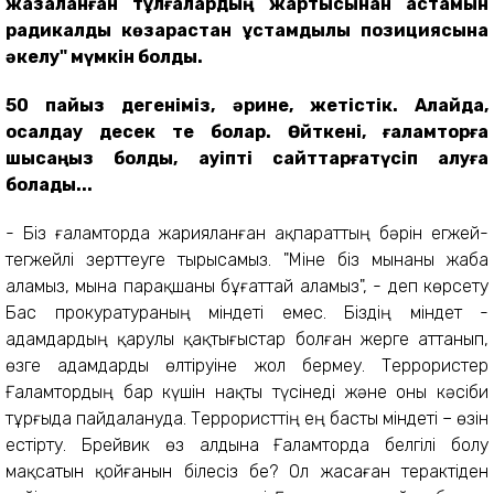
жазаланған тұлғалардың жартысынан астамын
радикалды көзқарастан ұстамдылық позициясына
әкелу" мүмкін болды.
50 пайыз дегеніміз, әрине, жетістік. Алайда,
осалдау десек те болар. Өйткені,
ғ
аламторға
шықсаңыз болды, қауіпті сайттар
ға
түсіп қал
уға
болады
...
- Біз ғаламторда жарияланған ақпараттың бәрін егжей-
тегжейлі зерттеуге тырысамыз. "Міне біз мынаны жаба
аламыз, мына парақшаны бұғаттай аламыз", - деп көрсету
Бас прокуратураның міндеті емес. Біздің міндет -
адамдардың қарулы қақтығыстар болған жерге аттанып,
өзге адамдарды өлтіруіне жол бермеу. Террористер
Ғаламтордың бар күшін нақты түсінеді және оны кәсіби
тұрғыда пайдалануда. Террористтің ең басты міндеті – өзін
естірту. Брейвик өз алдына Ғаламторда белгілі болу
мақсатын қойғанын білесіз бе? Ол жасаған терактіден