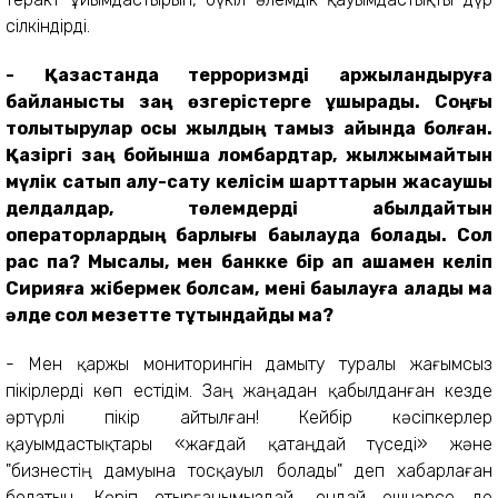
сілкіндірді.
- Қазақстанда терроризмді қаржыландыруға
байланысты заң өзгерістерге ұшырады. Соңғы
толықтырулар осы жылдың тамыз айында болған.
Қазіргі заң бойынша ломбардтар, жылжымайтын
мүлік сатып алу-сату келісім шарттарын жасаушы
делдалдар, төлемдерді қабылдайтын
операторлардың барлығы бақылауда болады. Сол
рас па? Мысалы, мен банкке бір қап ақшамен келіп
Сирияға жібермек болсам, мені бақылауға алады ма
әлде сол мезетте тұтқындайды ма?
- Мен қаржы мониторингін дамыту туралы жағымсыз
пікірлерді көп естідім. Заң жаңадан қабылданған кезде
әртүрлі пікір айтылған! Кейбір кәсіпкерлер
қауымдастықтары «жағдай қатаңдай түседі» және
"бизнестің дамуына тосқауыл болады" деп хабарлаған
болатын. Көріп отырғанымыздай, ондай ешнәрсе де