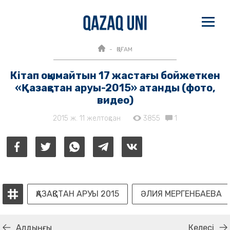
ҚОҒАМ
Кітап оқымайтын 17 жастағы бойжеткен
«Қазақстан аруы-2015» атанды (фото,
видео)
2015 ж. 11 желтоқсан
3855
1
ҚАЗАҚСТАН АРУЫ 2015
ӘЛИЯ МЕРГЕНБАЕВА
Алдыңғы
Келесі