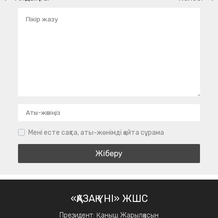
Мені есте сақта, аты-жөнімді қайта сұрама
«ҚАЗАҚ ҮНІ» ЖШС
Президент: Қаныш Жарылқасын