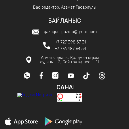
Бас редактор: Азамат Тасқараұлы
БАЙЛАНЫС
qazaquni.gazeta@gmail.com
+7 727 398 57 31
+7 776 487 64 54
Алматы қаласы, Қалқаман ықшам
ауданы – 3, Сейітов көшесі – 11.
САНАҚ