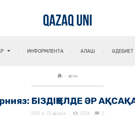
АР
ИНФОРМЛЕНТА
АЛАШ
ӘДЕБИЕТ
ҚОҒАМ
рнияз: БІЗДІҢ ЕЛДЕ ӘР АҚСА
2015 ж. 22 қараша
3336
0