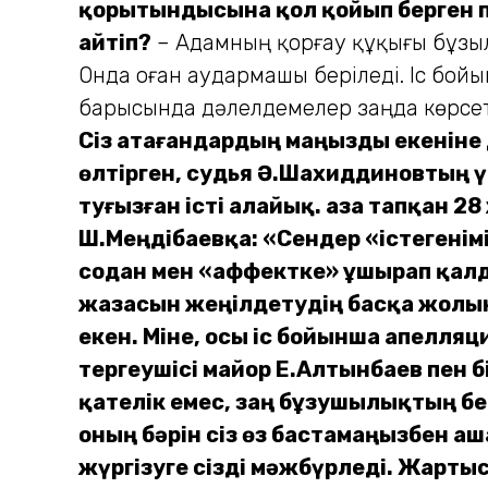
қорытындысына қол қойып берген п
Қайтіп?
– Адамның қорғау құқығы бұзылу
Онда оған аудармашы беріледі. Іс бойы
барысында дәлелдемелер заңда көрсет
Сіз атағандардың маңызды екеніне
өлтірген, судья Ә.Шахиддиновтың үк
туғызған істі алайық. Қаза тапқан 2
Ш.Меңдібаевқа: «Сендер «істегенімі
содан мен «аффектке» ұшырап қалды
жазасын жеңілдетудің басқа жолын
екен.
Міне, осы іс бойынша апелля­ци
тергеушісі майор Е.Алтынбаев пен 
қателік емес, заң бұзушылықтың беті
оның бәрін сіз өз бастамаңызбен аш
жүргізуге сізді мәжбүрледі. Жарт