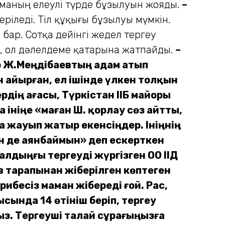
маның елеулі түрде бұзылуын жояды.
–
ріледі. Тіл құқығы бұзылуы мүмкін.
бар. Сотқа дейінгі жедел тергеу
а, ол дәлелдеме қатарына жатпайды.
–
 Ж.Мең­дібаевтың адам атып
н айырған, ел ішінде үлкен толқын
рдің ағасы, Түркістан ҚІІБ майоры
 ініңе «маған Ш. қорлау сөз айтты,
 жауып жатыр екенсіңдер. Ініңнің
н де аянбаймын» деп ескерткен
 алдыңғы тергеуді жүргізген ОҚО ІІД
в тарапынан жіберілген көптеген
рибесіз маман жібереді ғой. Рас,
сында 14 өтініш беріп, тергеу
з. Тергеуші талай сұрағыңызға