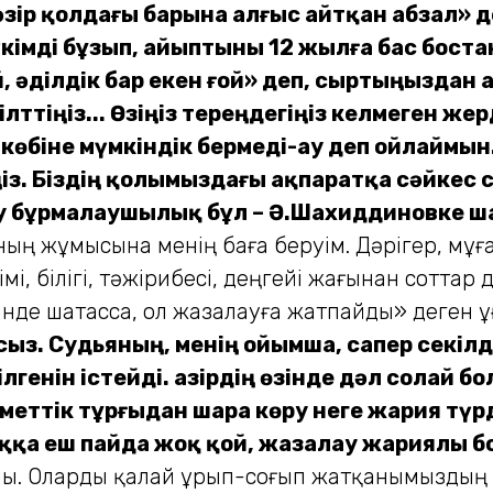
зір қолдағы барына алғыс айтқан абзал» де
 үкімді бұзып, айыптыны 12 жылға бас бос
ғой, әділдік бар екен ғой» деп, сыртыңызда
рілттіңіз... Өзіңіз тереңдегіңіз келмеген ж
өбіне мүмкіндік бермеді-ау деп ойлаймын
. Біздің қолымыздағы ақпаратқа сәйкес сіз
у бұрмалаушылық бұл – Ә.Шахиддиновке ша
ның жұмысына менің баға беруім. Дәрігер, мұғал
імі, білігі, тәжірибесі, деңгейі жағынан соттар
зінде шатасса, ол жазалауға жатпайды» деген 
ыз. Судьяның, менің ойымша, сапер секіл
ілгенін істейді. Қазірдің өзінде дәл солай 
ызметтік тұрғыдан шара көру неге жария т
ққа еш пайда жоқ қой, жазалау жариялы бо
лы. Оларды қалай ұрып-соғып жатқанымыздың б