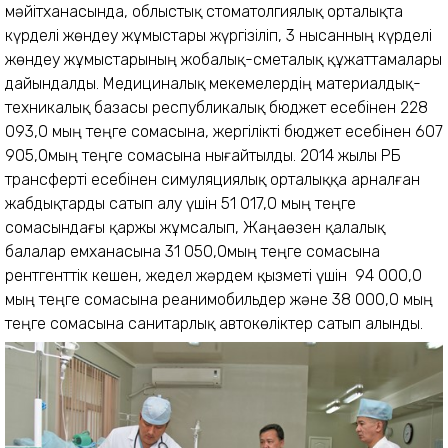
мәйітханасында, облыстық стоматолгиялық орталықта
күрделі жөндеу жұмыстары жүргізіліп, 3 нысанның күрделі
жөндеу жұмыстарының жобалық-сметалық құжаттамалары
дайындалды. Медициналық мекемелердің материалдық-
техникалық базасы республикалық бюджет есебінен 228
093,0 мың теңге сомасына, жергілікті бюджет есебінен 607
905,0мың теңге сомасына нығайтылды. 2014 жылы РБ
трансферті есебінен симуляциялық орталыққа арналған
жабдықтарды сатып алу үшін 51 017,0 мың теңге
сомасындағы қаржы жұмсалып, Жаңаөзен қалалық
балалар емханасына 31 050,0мың теңге сомасына
рентгенттік кешен, жедел жәрдем қызметі үшін 94 000,0
мың теңге сомасына реанимобильдер және 38 000,0 мың
теңге сомасына санитарлық автокөліктер сатып алынды.