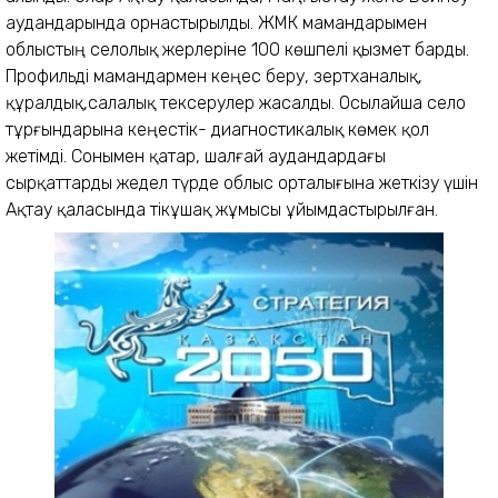
аудандарында орнастырылды. ЖМК мамандарымен
облыстың селолық жерлеріне 100 көшпелі қызмет барды.
Профильді мамандармен кеңес беру, зертханалық,
құралдық,салалық тексерулер жасалды. Осылайша село
тұрғындарына кеңестік- диагностикалық көмек қол
жетімді. Сонымен қатар, шалғай аудандардағы
сырқаттарды жедел түрде облыс орталығына жеткізу үшін
Ақтау қаласында тікұшақ жұмысы ұйымдастырылған.