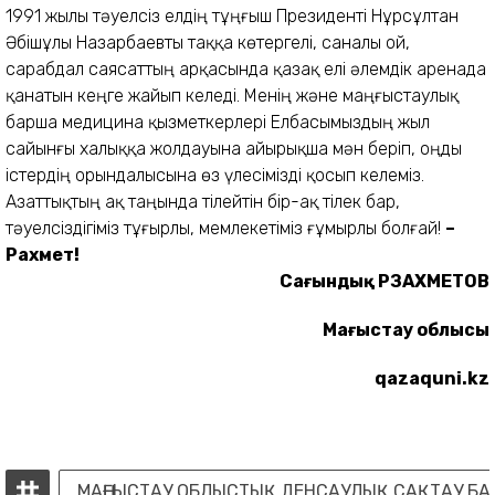
1991 жылы тәуелсіз елдің тұңғыш Президенті Нұрсұлтан
Әбішұлы Назарбаевты таққа көтергелі, саналы ой,
сарабдал саясаттың арқасында қазақ елі әлемдік аренада
қанатын кеңге жайып келеді. Менің және маңғыстаулық
барша медицина қызметкерлері Елбасымыздың жыл
сайынғы халыққа жолдауына айырықша мән беріп, оңды
істердің орындалысына өз үлесімізді қосып келеміз.
Азаттықтың ақ таңында тілейтін бір-ақ тілек бар,
тәуелсіздігіміз тұғырлы, мемлекетіміз ғұмырлы болғай!
–
Рахмет!
Сағындық РЗАХМЕТОВ
Маңғыстау облысы
qazaquni.kz
МАҢҒЫСТАУ ОБЛЫСТЫҚ ДЕНСАУЛЫҚ САҚТАУ Б