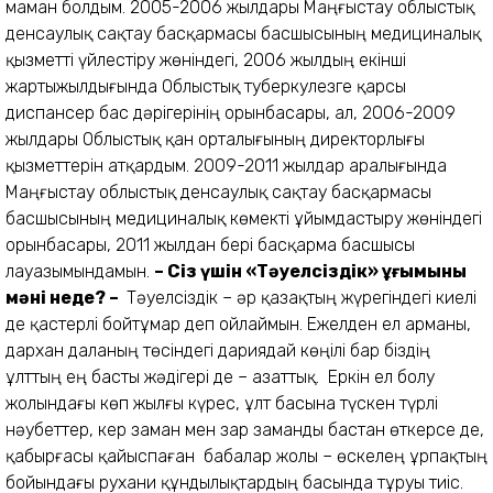
маман болдым. 2005-2006 жылдары Маңғыстау облыстық
денсаулық сақтау басқармасы басшысының медициналық
қызметті үйлестіру жөніндегі, 2006 жылдың екінші
жартыжылдығында Облыстық туберкулезге қарсы
диспансер бас дәрігерінің орынбасары, ал, 2006-2009
жылдары Облыстық қан орталығының директорлығы
қызметтерін атқардым. 2009-2011 жылдар аралығында
Маңғыстау облыстық денсаулық сақтау басқармасы
басшысының медициналық көмекті ұйымдастыру жөніндегі
орынбасары, 2011 жылдан бері басқарма басшысы
лауазымындамын.
– Сіз үшін «Тәуелсіздік» ұғымының
мәні неде?
–
Тәуелсіздік – әр қазақтың жүрегіндегі киелі
де қастерлі бойтұмар деп ойлаймын. Ежелден ел арманы,
дархан даланың төсіндегі дариядай көңілі бар біздің
ұлттың ең басты жәдігері де – азаттық. Еркін ел болу
жолындағы көп жылғы күрес, ұлт басына түскен түрлі
нәубеттер, кер заман мен зар заманды бастан өткерсе де,
қабырғасы қайыспаған бабалар жолы – өскелең ұрпақтың
бойындағы рухани құндылықтардың басында тұруы тиіс.