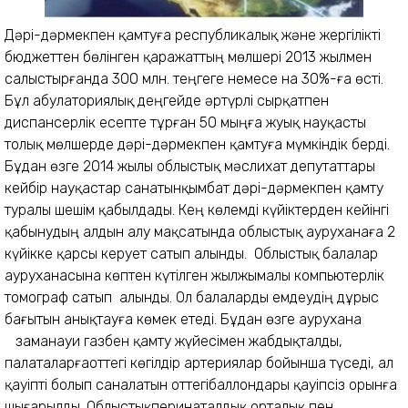
Дәрі-дәрмекпен қамтуға республикалық және жергілікті
бюджеттен бөлінген қаражаттың мөлшері 2013 жылмен
салыстырғанда 300 млн. теңгеге немесе на 30%-ға өсті.
Бұл абулаториялық деңгейде әртүрлі сырқатпен
диспансерлік есепте тұрған 50 мыңға жуық науқасты
толық мөлшерде дәрі-дәрмекпен қамтуға мүмкіндік берді.
Бұдан өзге 2014 жылы облыстық мәслихат депутаттары
кейбір науқастар санатынқымбат дәрі-дәрмекпен қамту
туралы шешім қабылдады. Кең көлемді күйіктерден кейінгі
қабынудың алдын алу мақсатында облыстық ауруханаға 2
күйікке қарсы керует сатып алынды. Облыстық балалар
ауруханасына көптен күтілген жылжымалы компьютерлік
томограф сатып алынды. Ол балаларды емдеудің дұрыс
бағытын анықтауға көмек етеді. Бұдан өзге аурухана
заманауи газбен қамту жүйесімен жабдықталды,
палаталарғаоттегі көгілдір артериялар бойынша түседі, ал
қауіпті болып саналатын оттегібаллондары қауіпсіз орынға
шығарылды. Облыстықперинаталдық орталық пен