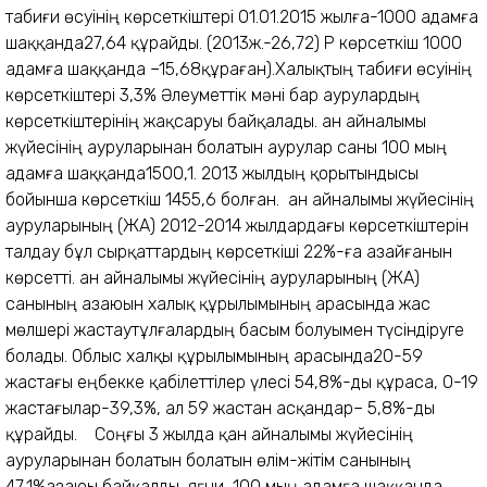
табиғи өсуінің көрсеткіштері 01.01.2015 жылға-1000 адамға
шаққанда27,64 құрайды. (2013ж.-26,72) ҚР көрсеткіш 1000
адамға шаққанда –15,68құраған).Халықтың табиғи өсуінің
көрсеткіштері 3,3% Әлеуметтiк мәнi бар аурулардың
көрсеткiштерiнiң жақсаруы байқалады. Қан айналымы
жүйесінің ауруларынан болатын аурулар саны 100 мың
адамға шаққанда1500,1. 2013 жылдың қорытындысы
бойынша көрсеткіш 1455,6 болған. Қан айналымы жүйесінің
ауруларының (ҚЖА) 2012-2014 жылдардағы көрсеткіштерін
талдау бұл сырқаттардың көрсеткіші 22%-ға азайғанын
көрсетті. Қан айналымы жүйесінің ауруларының (ҚЖА)
санының азаюын халық құрылымының арасында жас
мөлшері жастаутұлғалардың басым болуымен түсіндіруге
болады. Облыс халқы құрылымының арасында20-59
жастағы еңбекке қабілеттілер үлесі 54,8%-ды құраса, 0-19
жастағылар-39,3%, ал 59 жастан асқандар– 5,8%-ды
құрайды.
Соңғы 3 жылда қан айналымы жүйесінің
ауруларынан болатын болатын өлім-жітім санының
47,1%азаюы байқалды, яғни, 100 мың адамға шаққанда