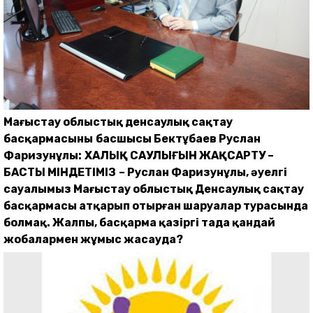
Ма
ңғыстау облыстық денсаулық сақтау
басқармасының
басшысы Бектұбаев Руслан
Фаризунұлы:
ХАЛЫҚ САУЛЫҒЫН ЖАҚСАРТУ –
БАСТЫ МІНДЕТІМІЗ
­– Руслан Фаризунұлы, әуелгі
сауалымыз Маңғыстау облыстық Денсаулық сақтау
басқармасы атқарып отырған шаруалар турасында
болмақ. Жалпы, басқарма қазіргі таңда қандай
жобалармен жұмыс жасауда?