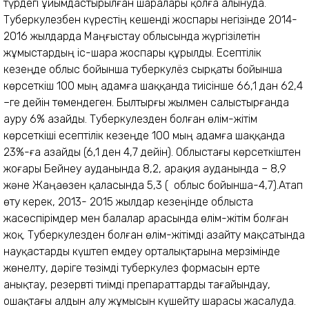
түрдегі ұйымдастырылған шаралары қолға алынуда.
Туберкулезбен күрестің кешенді жоспары негізінде 2014-
2016 жылдарда Маңғыстау облысында жүргізілетін
жұмыстардың іс-шара жоспары құрылды. Есептілік
кезеңде облыс бойынша туберкулёз сырқаты бойынша
көрсеткіш 100 мың адамға шаққанда тиiсiнше 66,1 дан 62,4
–ге дейін төмендеген. Былтырғы жылмен салыстырғанда
ауру 6% азайды. Туберкулезден болған өлім-жітім
көрсеткіші есептілік кезеңде 100 мың адамға шаққанда
23%-ға азайды (6,1 ден 4,7 дейін). Облыстағы көрсеткіштен
жоғары Бейнеу ауданында 8,2, Қарақия ауданында – 8,9
және Жаңаөзен қаласында 5,3 ( облыс бойынша-4,7).Атап
өту керек, 2013- 2015 жылдар кезеңінде облыста
жасөспірімдер мен балалар арасында өлім-жітім болған
жоқ. Туберкулезден болған өлім-жітімді азайту мақсатында
науқастарды күштеп емдеу орталықтарына мерзімінде
жөнелту, дәріге төзімді туберкулез формасын ерте
анықтау, резервті тиімді препараттарды тағайындау,
ошақтағы алдын алу жұмысын күшейту шарасы жасалуда.