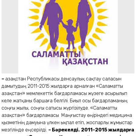
–
Қазақстан Республикасы денсаулық сақтау саласын
дамытудың 2011-2015 жылдарға арналған «Саламатты
Қазақстан» мемлекеттік бағдарламасы жүзеге асырылып
келе жатқаны баршаға белгілі. Биыл осы бағдарламаның
соңғы жылы, соңғы сатысы жүргізілуде. «Саламатты
Қазақстан» бағдарламасы Маңғыстау өңіріндегі медицина
қызметінің дамуына үлкен ықпал етіп, жоспарлы жұмыстар
мезгілінде еңсерілді.
–
Бәрекелді.
2011-2015 жылдарға