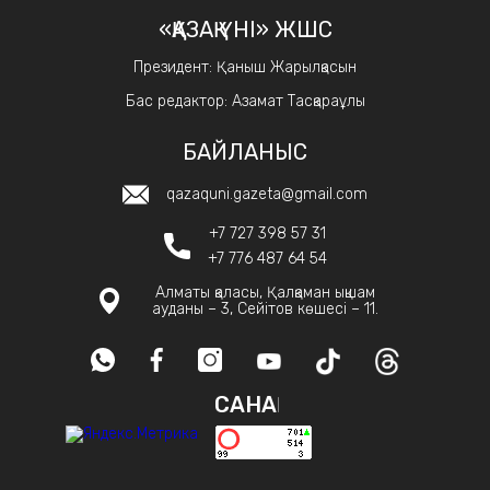
«ҚАЗАҚ ҮНІ» ЖШС
Президент: Қаныш Жарылқасын
Бас редактор: Азамат Тасқараұлы
БАЙЛАНЫС
qazaquni.gazeta@gmail.com
+7 727 398 57 31
+7 776 487 64 54
Алматы қаласы, Қалқаман ықшам
ауданы – 3, Сейітов көшесі – 11.
САНАҚ