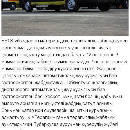
БМСК ұйымдарын материалдық-техникалық жабдықтаумен
және мамандар қамтамасыз ету үшін онкологиялық
қызметтіжақсарту мақсатында облыста 12 онко және 3
маммалогиялық кабинет жұмыс жасайды. 7 онколог және 3
маммолог білімін жетілдіру курстарынан өтті. Жаңаөзен
қалалық емханасы автоматикалық жуу құрылғысы бар
гастроскоппен жабдықталған. Облыстықонкологиялық
диспансерге автоматикалық жуу құрылғысы бар
гастроскоппен бронхоскоп, қуық асты безінің қабынуын
емдеуге арналған көпнүктелі жабдық сатып алынды.
Сонымен қатар ион сәулелерін шашатын құрылғыны
алмастырушы «Терагам» гамма терапиялық жабдығы
ауыстырылған. Туберкулез ауруымен күресудің жүйелі