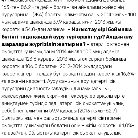
163-тен 86,2 -ге дейін болған. Қан айналымы жүйесінің
ауруларынан (ҚЖА) болатын өлім-жітім саны 2014 жылы- 100
мың адамға шаққанда 37,9 құрады, яғни, 2013 жылғы
көрсеткіш 54,0-ден азайған.
–
Маңғыстау өңірі бойынша
бүгінгі таңда қандай ауру түрі өршіп тұр? Алдын алу
шаралары жүргізіліп жатыр ма?
–
Қатерлі ісіктермен
сырқаттанушылық саны 2014 жылда 100 мың адамға
шаққанда 123,6 құрады, 2013 жылы ол сырқат бойынша
көрсеткіш 106,0 болатын. 2012-2014 жылдардағы
көрсеткіштерін талдау бұл сырқаттардың көрсеткіші 16,6%-
ға өскенін көрсетті. Ауру санының өсуі қатерлі ісік
ауруларын диагностикалаудың динамикасының
жақсаруымен және скрининг тексерулер арқылы ерте
анықтаумен түсіндіріледі. Қатерлі ісік сырқаттанушылық
себебінен өлім-жітім 59,9 құрады (2013 жылы-62,7).
Былтырғы жылмен салыстырғанда қатерлі ісіктермен
сырқаттанушылықтан болатын өлім – жітім көрсеткіші 1,0%-
ға азайған. Облыстағы қатерлі ісік сырқаттанушылық