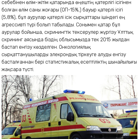
себебінен өлім-жітім қатарында өңештің қатерлігі ісігінен
болған өлім саны жоғары (ОП-15%,) бауыр қатерлі ісігі
(5,8%), бұл аурулар қатерлі ісік сырқаттары ішіндегі ең
агрессивті түрі болып табылады. Сонымен қатар бұл
аурулар бойынша, скринингтік тексерулер жүргізу Ұлттық
скрининг аясында біздің облысымызда тек 2015 жылдан
бастап енгізу көзделген. Онкологиялық
сырқаттанушыларды элекрондық тіркеуге алуды енгізу
басталғаннан бері статистикалық есептіліктің шынайылығы
жақсара түсті.