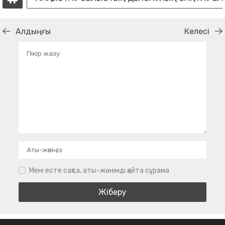
Алдыңғы
Келесі
Мені есте сақта, аты-жөнімді қайта сұрама