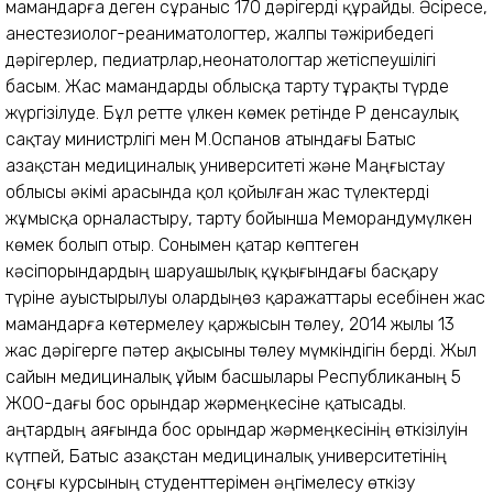
мамандарға деген сұраныс 170 дәрігерді құрайды. Әсіресе,
анестезиолог-реаниматологтер, жалпы тәжірибедегі
дәрігерлер, педиатрлар,неонатологтар жетіспеушілігі
басым. Жас мамандарды облысқа тарту тұрақты түрде
жүргізілуде. Бұл ретте үлкен көмек ретінде ҚР денсаулық
сақтау министрлігі мен М.Оспанов атындағы Батыс
Қазақстан медициналық университеті және Маңғыстау
облысы әкімі арасында қол қойылған жас түлектерді
жұмысқа орналастыру, тарту бойынша Меморандумүлкен
көмек болып отыр. Сонымен қатар көптеген
кәсіпорындардың шаруашылық құқығындағы басқару
түріне ауыстырылуы олардыңөз қаражаттары есебінен жас
мамандарға көтермелеу қаржысын төлеу, 2014 жылы 13
жас дәрігерге пәтер ақысыны төлеу мүмкіндігін берді. Жыл
сайын медициналық ұйым басшылары Республиканың 5
ЖОО-дағы бос орындар жәрмеңкесіне қатысады.
Қаңтардың аяғында бос орындар жәрмеңкесінің өткізілуін
күтпей, Батыс Қазақстан медициналық университетінің
соңғы курсының студенттерімен әңгімелесу өткізу