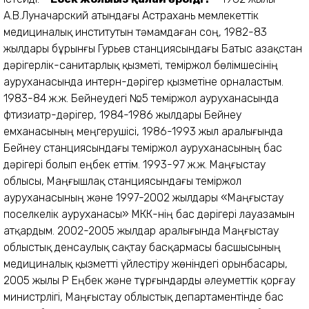
А.В.Луначарский атындағы Астрахань мемлекеттік
медициналық институтын тәмамдаған соң, 1982-83
жылдары бұрынғы Гурьев станциясындағы Батыс Қазақстан
дәрігерлік-санитарлық қызметі, теміржол бөлімшесінің
ауруханасында интерн-дәрігер қызметіне орналастым.
1983-84 ж.ж. Бейнеудегі №5 теміржол ауруханасында
фтизиатр-дәрігер, 1984-1986 жылдары Бейнеу
емханасының меңгерушісі, 1986-1993 жыл аралығында
Бейнеу станциясындағы теміржол ауруханасының бас
дәрігері болып еңбек еттім. 1993-97 ж.ж. Маңғыстау
облысы, Маңғышлақ станциясындағы теміржол
ауруханасының және 1997-2002 жылдары «Маңғыстау
поселкелік ауруханасы» МКК-нің бас дәрігері лауазамын
атқардым. 2002-2005 жылдар аралығында Маңғыстау
облыстық денсаулық сақтау басқармасы басшысының
медициналық қызметті үйлестіру жөніндегі орынбасары,
2005 жылы ҚР Еңбек және тұрғындарды әлеуметтік қорғау
министрлігі, Маңғыстау облыстық департаментінде бас