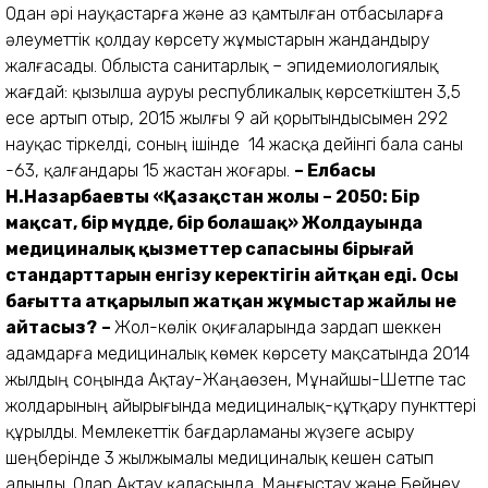
Одан әрі науқастарға және аз қамтылған отбасыларға
әлеуметтік қолдау көрсету жұмыстарын жандандыру
жалғасады. Облыста санитарлық – эпидемиологиялық
жағдай: қызылша ауруы республикалық көрсеткіштен 3,5
есе артып отыр, 2015 жылғы 9 ай қорытындысымен 292
науқас тіркелді, соның ішінде 14 жасқа дейінгі бала саны
-63, қалғандары 15 жастан жоғары.
–
Елбасы
Н.Назарбаевтың «Қазақстан жолы – 2050: Бір
мақсат, бір мүдде, бір болашақ» Жолдауында
медициналық қызметтер сапасының бірыңғай
стандарттарын енгізу керектігін айтқан еді. Осы
бағытта атқарылып жатқан жұмыстар жайлы не
айтасыз?
–
Жол-көлік оқиғаларында зардап шеккен
адамдарға медициналық көмек көрсету мақсатында 2014
жылдың соңында Ақтау-Жаңаөзен, Мұнайшы-Шетпе тас
жолдарының айырығында медициналық-құтқару пункттері
құрылды. Мемлекеттік бағдарламаны жүзеге асыру
шеңберінде 3 жылжымалы медициналық кешен сатып
алынды. Олар Ақтау қаласында, Маңғыстау және Бейнеу