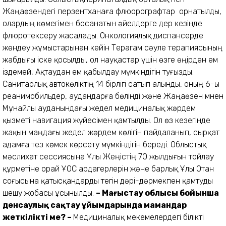
Жаңаөзендегі перзентханаға флюорографтар орнатылды,
олардың көмегімен босанатын әйелдерге дер кезінде
флюротексеру жасалады. Онкологиялық диспансерде
жөндеу жұмыстарынан кейін Терагам сәуле терапиясының
жабдығы іске қосылды, ол науқастар үшін өзге өңірден ем
іздемей, Ақтаудан ем қабылдау мүмкіндігін туғызды.
Санитарлық автокөліктің 14 бірлігі сатып алынды, оның 6-ы
реанимобильдер, аудандарға бөлінді және Жаңаөзен мнен
Мұнайлы ауданындағы жедел медициналық жәрдем
қызметі навигация жүйесімен қамтылды. Ол өз кезегінде
жақын маңдағы жедел жәрдем көлігін пайдаланып, сырқат
адамға тез көмек көрсету мүмкіндігін береді. Облыстық
мәслихат сессиясына Ұлы Жеңістің 70 жылдығын тойлау
құрметіне орай ҰОС ардагерлерін және барлық Ұлы Отан
соғысына қатысқандарды тегін дәрі-дәрмекпен қамтуды
шешу жобасы ұсынылды.
–
Маңғыстау облысы бойынша
денсаулық сақтау ұйымдарында мамандар
жеткілікті ме?
–
Медициналық мекемелердегі білікті