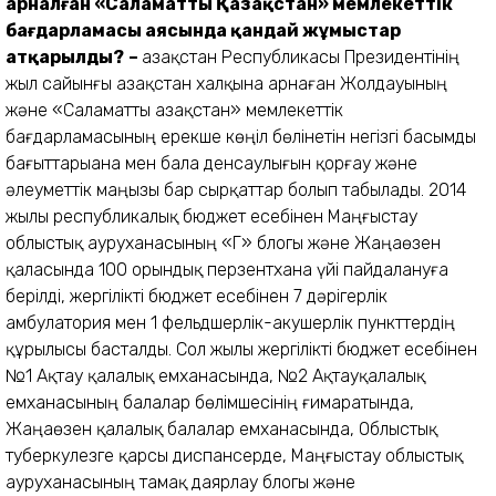
арналған «Саламатты Қазақстан» мемлекеттік
бағдарламасы аясында қандай жұмыстар
атқарылды?
–
Қазақстан Республикасы Президентінің
жыл сайынғы Қазақстан халқына арнаған Жолдауының
және «Саламатты Қазақстан» мемлекеттік
бағдарламасының ерекше көңіл бөлінетін негізгі басымды
бағыттарыана мен бала денсаулығын қорғау және
әлеуметтік маңызы бар сырқаттар болып табылады. 2014
жылы республикалық бюджет есебінен Маңғыстау
облыстық ауруханасының «Г» блогы және Жаңаөзен
қаласында 100 орындық перзентхана үйі пайдалануға
берілді, жергілікті бюджет есебінен 7 дәрігерлік
амбулатория мен 1 фельдшерлік-акушерлік пункттердің
құрылысы басталды. Сол жылы жергілікті бюджет есебінен
№1 Ақтау қалалық емханасында, №2 Ақтауқалалық
емханасының балалар бөлімшесінің ғимаратында,
Жаңаөзен қалалық балалар емханасында, Облыстық
туберкулезге қарсы диспансерде, Маңғыстау облыстық
ауруханасының тамақ даярлау блогы және