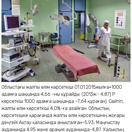
Облыстағы жалпы өлім көрсеткіші 01.01.2015жылға
-
1000
адамға шаққанда 4,66 –ны құрайды. (2013ж.- 4,87) ҚР
көрсеткіш 1000 адамға шаққанда –7,64 құраған). Сөйтіп,
жалпы өлім көрсеткіші 4,0%-ға азайған. Облыстық
көрсеткішке қарағанда жалпы өлім көрсеткішінің жоғары
деңгейі Ақтау қаласында анықталған-5,93, Маңғыстау
ауданында 4,95 және Қарақия ауданында-4,87. Халықтың