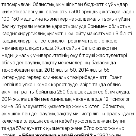
тапсырылған. Облыстық әкімшілікпен бюджеттік ұйымдар
қызметкерлері үшін салынатын 500 орындық жатақханадан
100-150 медицина қызметкеріне жалдамалы тұрғын үйдің
бөлінуі туралы мәселе қарастырылуда.Сонымен облыстың
кардиохирургиялық қызметін күшейту мақсатымен 8 білікті
кардиохирург, анестезиолог-реаниматолог, онколог
мамандар шақыртылды. Жыл сайын Батыс Қазақстан
медициналық университетінің оқу бітіруші жас түлектері
облыс денсаулық сақтау мекемелерінің базасында
тәжірибеден өтеді. 2013 жылы-50, 2014 жылы-55
интерндәрігерлер клиникалық тәжірибеден өтті. Грант
негізінде үлкен көмек көрсетілуде. Қазіргі таңда облыс
әкімінің гранты бойынша 250 болашақ дәрігер білім алуда.
2014 жылға дейін медициналық мекемелерде 12 психолог
және 38 әлеуметтік қызметкер жұмыс істеді. Облыстық
әкімшілік пен денсаулық сақтау министрілігінің арасындағы
келісімде олардың санын көбейту жоспарланған. Бүгінгі
таңда 57әлеуметтік қызметкер және 57психологжұмыс
істейді.
–
Еңбек жолыңыз қалай өрбіді?
–
1982 жылы