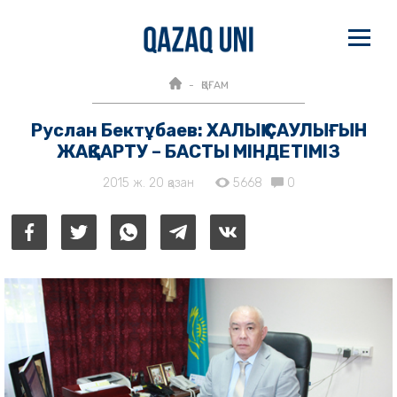
ҚОҒАМ
Руслан Бектұбаев: ХАЛЫҚ САУЛЫҒЫН
ЖАҚСАРТУ – БАСТЫ МІНДЕТІМІЗ
2015 ж. 20 қазан
5668
0