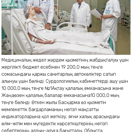
Медициналық жедел жәрдем қызметінің жабдықталуы үшін
жергілікті бюджет есебінен 19 200,0 мың теңге
сомасындағы қаржы санитарлық автокөліктер сатып
алынуы үшін бөлінді. Сурдологиялық кабинеттерді ашу үшін
10 000,0 мың теңге №1Ақтау қалалық емханасына және
Жаңаөзен қалалық балалар емханасына10 000,0 мың
теңге бөлінді. Өткен жылы Басқарма өз қызметін
мемлекеттік бағдарламаның негізгі мақсатты
индикаторларына қол жеткізу, яғни халық арасындағы
өлім-жітім мен мүгедектік көрсеткіштерінің негізгі
себептерінің алдын-алуға бағыттады. Облыста