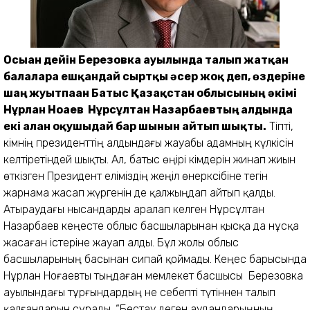
Осы
ан дейін Березовка ауылында талып жат
қ
ан
балалар
а еш
қ
андай сырт
қ
ы
ә
сер жо
қ
деп,
ө
здеріне
ша
ң
жуытпа
а
н Батыс
Қ
аза
қ
стан облысыны
ң
ә
кімі
Н
ұ
рлан Но
аев Н
ұ
рс
ұ
лтан Назарбаевты
ң
алдында
екі ал
ан о
қ
ушыдай бар шынын айтып шы
қ
ты.
Тіпті,
әкімнің президенттің алдындағы жауабы адамның күлкісін
келтіретіндей шықты. Ал, батыс өңірі әкімдерін жинап жиын
өткізген Президент еліміздің жеңіл өнеркәсібіне тегін
жарнама жасап жүргенін де қалжыңдап айтып қалды.
Атыраудағы нысандарды аралап келген Нұрсұлтан
Назарбаев кеңесте облыс басшыларынан қысқа да нұсқа
жасаған істеріне жауап алды. Бұл жолы облыс
басшыларының басынан сипай қоймады. Кеңес барысында
Нұрлан Ноғаевты тыңдаған мемлекет басшысы Березовка
ауылындағы тұрғындардың не себепті түтіннен талып
қалғандарын сұрады. “Бестау деген аудандарыңның