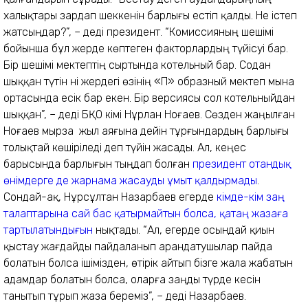
халықтары зардап шеккенін барлығы естіп қалды. Не істеп
жатсыңдар?”, – деді президент. “Комиссияның шешімі
бойынша бұл жерде көптеген факторлардың түйісуі бар.
Бір шешімі мектептің сыртында котельный бар. Содан
шыққан түтін әні жердегі өзінің «П» образный мектеп мына
ортасында есік бар екен. Бір версиясы сол котельныйдан
шыққан”, – деді БҚО әкімі Нұрлан Ноғаев. Сөзден жаңылған
Ноғаев мырза жыл аяғына дейін тұрғындардың барлығы
толықтай көшіріледі деп түйін жасады. Ал, кеңес
барысында барлығын тыңдап болған
президент отандық
өнімдерге де жарнама жасауды ұмыт қалдырмады
.
Сондай-ақ, Нұрсұлтан Назарбаев егерде
кімде-кім заң
талаптарына сай бас қатырмайтын болса, қатаң жазаға
тартылатындығын
нықтады. “Ал, егерде осындай қиын
қыстау жағдайды пайдаланып арандатушылар пайда
болатын болса ішімізден, өтірік айтып бізге жала жабатын
адамдар болатын болса, оларға заңды түрде әкесін
танытып тұрып жаза береміз”, – деді Назарбаев.