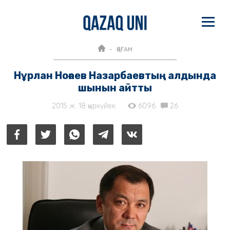
ҚОҒАМ
Нұрлан Ноғаев Назарбаевтың алдында
шынын айтты
2015 ж. 18 қыркүйек
6096
26