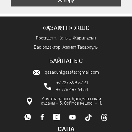
«ҚАЗАҚ ҮНІ» ЖШС
Президент: Қаныш Жарылқасын
Бас редактор: Азамат Тасқараұлы
БАЙЛАНЫС
qazaquni.gazeta@gmail.com
+7 727 398 57 31
+7 776 487 64 54
Алматы қаласы, Қалқаман ықшам
ауданы – 3, Сейітов көшесі – 11.
САНАҚ