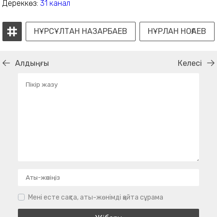
Дереккөз:
31 канал
НҰРСҰЛТАН НАЗАРБАЕВ
НҰРЛАН НОҒАЕВ
Алдыңғы
Келесі
Мені есте сақта, аты-жөнімді қайта сұрама