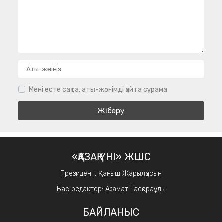
Мені есте сақта, аты-жөнімді қайта сұрама
«ҚАЗАҚ ҮНІ» ЖШС
Президент: Қаныш Жарылқасын
Бас редактор: Азамат Тасқараұлы
БАЙЛАНЫС