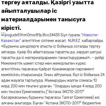
тергеу аяқталды. Қазіргі уақытта
айыпталушылар іс
материалдарымен танысуға
кірісті.
Бұл туралы
“Новости-
Казахстан”
агенттігіне сілтеме жасап
NUR.KZ
хабарлайды.
«Бұрынғы шенділерге қатысты іс бойынша соталды тергеу
аяқталды. Қазір біз айыпталушы тарапты да, зардап шегуші
тарапты да іс материалдарымен таныстырудамыз», – дейді
Мемлекеттік қызмет істері мен жемқорлықпен күрес
агенттігінің төрағасы Қайрат Қожамжаров парламент
мәжілісінің отырысында. Оның айтуынша, бұл іс бойынша 24
адам жауапқа тартылуда. Жымқырудың жалпы сомасы 10
млрд 200 млн теңгені құраған. “Олардың ішінде 4 млрд 200
млн теңгені Ермегияевтің (“Астана ЭКСПО-2017″
басқармасының бұрынғы төрағасы Талғат Ермегияев) өзі
алғаны анықталды. Бұған “Астана ЭКСПО-2017″ бюджетіне