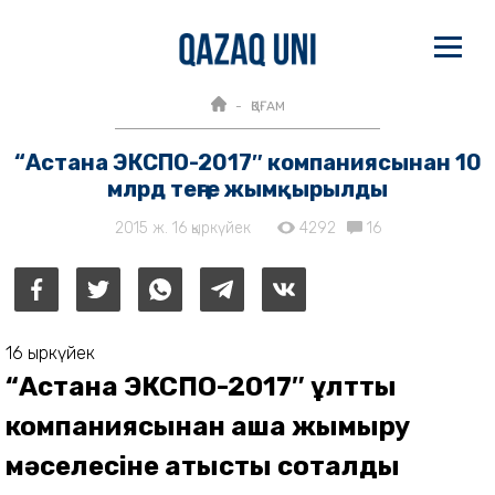
ҚОҒАМ
“Астана ЭКСПО-2017″ компаниясынан 10
млрд теңге жымқырылды
2015 ж. 16 қыркүйек
4292
16
16 қыркүйек
“Астана ЭКСПО-2017″ ұлттық
компаниясынан ақша жымқыру
мәселесіне қатысты соталды