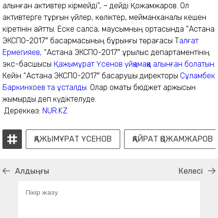
алынған активтер кірмейді”, – дейді Қожамжаров. Ол
активтерге тұрғын үйлер, көліктер, мейманханалық кешен
кіретінін айтты. Еске салсақ, маусымның ортасында “Астана
ЭКСПО-2017″ басқармасының бұрынғы төрағасы Т
алғат
Ермегияев,
“Астана ЭКСПО-2017″ құрылыс департаментінің
экс-басшысы
Қажымұрат Үсенов үйқамаққа алынған болатын
.
Кейін “Астана ЭКСПО-2017″ басқарушы директоры
Сұламбек
Баркинхоев та ұсталды
. Олар қомақты бюджет қаржысын
жымқырды деп күдіктелуде.
Дереккөз:
NUR.KZ
ҚАЖЫМҰРАТ ҮСЕНОВ
ҚАЙРАТ ҚОЖАМЖАРОВ
Алдыңғы
Келесі