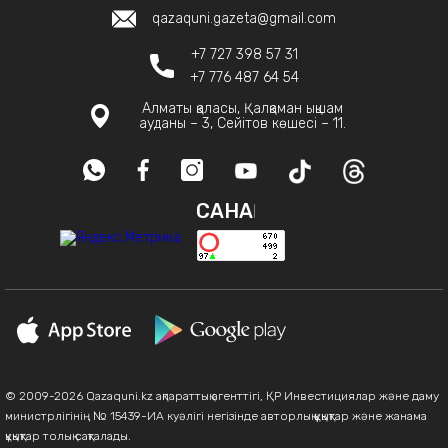
qazaquni.gazeta@gmail.com
+7 727 398 57 31
+7 776 487 64 54
Алматы қаласы, Қалқаман ықшам
ауданы – 3, Сейітов көшесі – 11.
САНАҚ
© 2009-2026 Qazaquni.kz ақпараттық агенттігі, ҚР Инвестициялар және даму
министрлігінің № 15439-ИА куәлігі негізінде авторлық құқықтар және жанама
құқықтар толық сақталады.