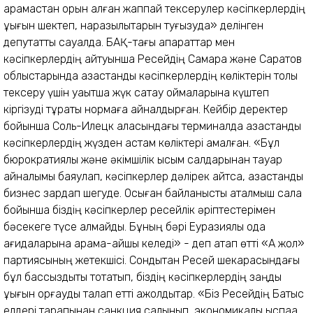
қарамастан орын алған жаппай тексерулер кәсіпкерлердің
құқығын шектеп, наразылықтарын туғызуда» делінген
депутаттық сауалда. БАҚ-тағы ақпараттар мен
кәсіпкерлердің айтуынша Ресейдің Самара және Саратов
облыстарында қазақстандық кәсіпкерлердің көліктерін толық
тексеру үшін уақытша жүк сақтау қоймаларына күштеп
кіргізуді тұрақты нормаға айналдырған. Кейбір деректер
бойынша Соль-Илецк қаласындағы терминалда қазақстандық
кәсіпкерлердің жүзден астам көліктері қамалған. «Бұл
бюрократиялық және әкімшілік қысым салдарынан тауар
айналымы баяулап, кәсіпкерлер дәлірек айтсақ, қазақстандық
бизнес зардап шегуде. Осыған байланысты аталмыш сала
бойынша біздің кәсіпкерлер ресейлік әріптестерімен
бәсекеге түсе алмайды. Бұның бәрі Еуразиялық одақ
қағидаларына қарама-қайшы келеді» - деп атап өтті «Ақ жол»
партиясының жетекшісі. Сондықтан Ресей шекарасындағы
бұл бассыздықты тоқтатып, біздің кәсіпкерлердің заңды
құқығын қорғауды талап етті ақжолдықтар. «Біз Ресейдің Батыс
елдері тарапынан санкция салынып, экономикалық қыспаққа