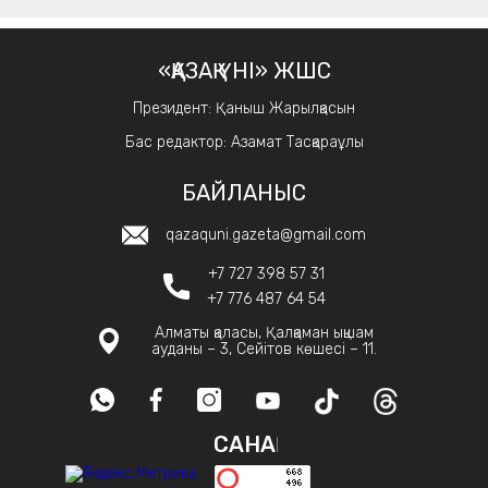
«ҚАЗАҚ ҮНІ» ЖШС
Президент: Қаныш Жарылқасын
Бас редактор: Азамат Тасқараұлы
БАЙЛАНЫС
qazaquni.gazeta@gmail.com
+7 727 398 57 31
+7 776 487 64 54
Алматы қаласы, Қалқаман ықшам
ауданы – 3, Сейітов көшесі – 11.
САНАҚ