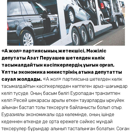
«Ақ жол» партиясының жетекшісі, Мәжіліс
депутаты Азат Перуашев шетелден көлік
тасымалдайтын кәсіпкерлердің құқығын қорғап,
Ұлттық экономика министрінің атына депутаттық
сауал жолдады.
«Ақ жол» партиясына шетелден көлік
тасымалдайтын кәсіпкерлерден көптеген арыз-шағымдар
келіп түсуде. Оның басым бөлігі Еуропадан транзитпен
келіп Ресей шекарасы арқылы өткен тауарларды қыркүйек
айынан бастап толық тексеруге байланысты болып отыр.
Еуразиялық экономикалық одақ көлемінде, оның ішінде
кеденнен өткенде де ортақ ережеге сәйкес мұндай
тексерулер бұрындар алынып тасталынған болатын. Соған