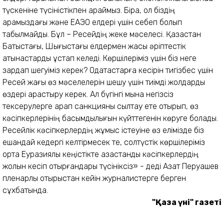
түскеніне түсіністікпен қараймыз. Бірақ, ол біздің
арамыздағы және ЕАЭО елдері үшін себеп болып
табылмайды. Бұл – Ресейдің жеке мәселесі. Қазақстан
Батыстағы, Шығыстағы елдермен жақсы әріптестік
қатынастарды ұстап келеді. Көршілеріміз үшін біз неге
зардап шегуіміз керек? Одақтастарға кесірін тигізбес үшін
Ресей жағы өз мәселелерін шешу үшін тиімді жолдарды
өздері қарастыру керек. Ал бүгінгі мына негізсіз
тексерулерге қарап санкцияны сылтау ете отырып, өз
кәсіпкерлерінің басымдылығын күйттегенін көруге болады.
Ресейлік кәсіпкерлердің жұмыс істеуіне өз елімізде біз
ешқандай кедергі келтірмесек те, солтүстік көршілеріміз
ортақ Еуразиялық кеңістікте қазақстандық кәсіпкерлердің
жолын кесіп отырғандары түсініксіз» - деді Азат Перуашев
пленарлық отырыстан кейін журналистерге берген
сұхбатында.
"Қазақ үні" газеті