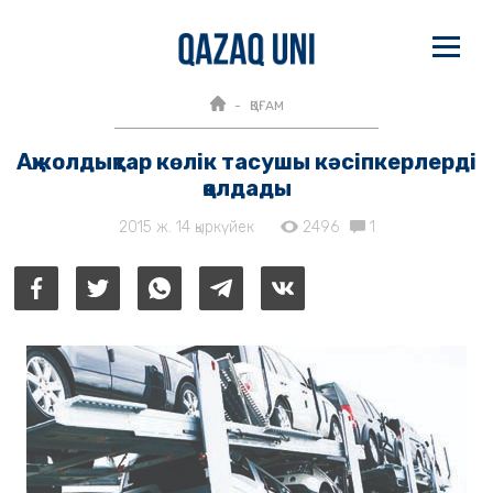
ҚОҒАМ
Ақжолдықтар көлік тасушы кәсіпкерлерді
қолдады
2015 ж. 14 қыркүйек
2496
1