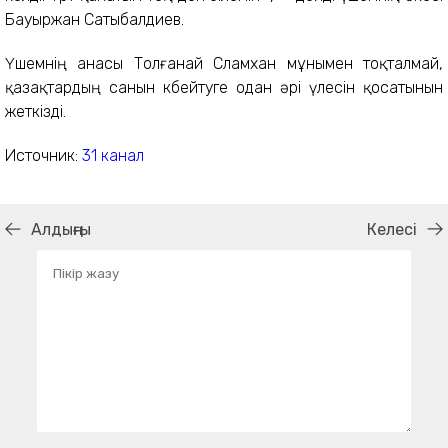
Бауыржан Сатыбалдиев.
Үшемнің анасы Толғанай Сламхан мұнымен тоқталмай,
қазақтардың санын көбейтуге одан әрі үлесін қосатынын
жеткізді.
Источник:
31 канал
Алдыңғы
Келесі