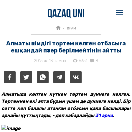
ҚОҒАМ
Алматы әкімдігі төртем келген отбасыға
ешқандай пәтер берілмейтінін айтты
2015 ж. 13 тамыз
6351
8
Алматыда көптен күткен төртем дүниеге келген.
Төртемнен екі апта бұрын үшем де дүниеге келді. Бір
сәтте көп балалы атанған отбасын қала басшылары
арнайы құттықтады, - деп хабарлайды
31 арна
.