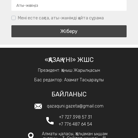
Мені есте сақта, аты-жөнімді қайта сұрама
«ҚАЗАҚ ҮНІ» ЖШС
Президент: Қаныш Жарылқасын
Бас редактор: Азамат Тасқараұлы
БАЙЛАНЫС
qazaquni.gazeta@gmail.com
+7 727 398 57 31
+7 776 487 64 54
Алматы қаласы, Қалқаман ықшам