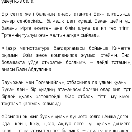
үшеуі қыз бала.
Бір сәтте жеті баланың анасы атанған Баян алғашында
сенер-сенбесімізді білмедік деп күледі. Бұған дейін үш
баланы өмірге әкелген ана білім алуға да көп тер төгіпті.
Төртемнің туылуы оған «алтын алқа» сыйлады.
«Қазір магистратура бағдарламасы бойынша Кимепте
оқимын. Өзім жеке компанияда жұмыс істеймін. Енді
болашақта үйде отыратын болдым», — дейді төртемнің
анасы Баян Абдуллина.
Бауыржан мен Толғанайдың отбасында да үлкен қуаныш.
Бұған дейін бір қыздың ата-анасы болған олар енді төрт
бірдей қызды әлпештейді. Жас отбасы, тіпті, мұнымен
тоқталып қалғысы келмейді.
«Осыдан екі жыл бұрым қызым дүниеге келген Айша деген.
Одан кейін, Інжу, Іңкәр, Ақнұр деген үш қызым дүниеге
келді. Төрт қанатым тең деп білемін», — дейді үшемнің әкесі