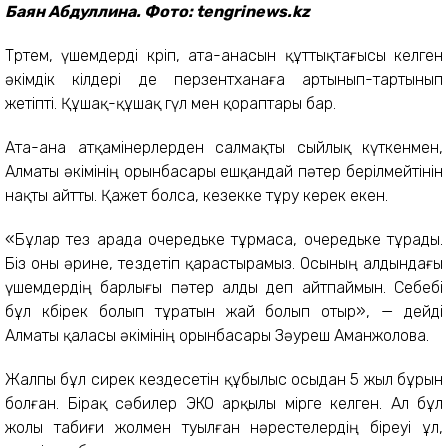
Баян Абдуллина. Фото: tengrinews.kz
Төртем, үшемдерді көріп, ата-анасын құттықтағысы келген
әкімдік өкілдері де перзентханаға артынып-тартынып
жетіпті. Құшақ-құшақ гүл мен қораптары бар.
Ата-ана атқамінерлерден салмақты сыйлық күткенмен,
Алматы әкімінің орынбасары ешқандай пәтер берілмейтінін
нақты айтты. Қажет болса, кезекке тұру керек екен.
«Бұлар тез арада очередьке тұрмаса, очередьке тұрады.
Біз оны әрине, тездетіп қарастырамыз. Осының алдындағы
үшемдердің барлығы пәтер алды деп айтпаймын. Себебі
бұл көбірек болып тұратын жай болып отыр», — дейді
Алматы қаласы әкімінің орынбасары Зәуреш Аманжолова.
Жалпы бұл сирек кездесетін құбылыс осыдан 5 жыл бұрын
болған. Бірақ сәбилер ЭКО арқылы өмірге келген. Ал бұл
жолы табиғи жолмен туылған нәрестелердің біреуі ұл,