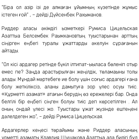
“Бірақ ол қазір ізі де қалмаған ұйымның күзетінде жұмыс
істеген ғой” , – дейді Дүйсенбек Рахымқанов.
Риддер қаласы әкімдігі қызметкері Румиса Цицельская
Азаттыққа Белсембек Рақымхановтың туыстарынан қарттың
сіңірген еңбегі туралы құжаттарды әкелуін сұрағанын
айтады.
“Ол кісі ардагер ретінде бүкіл ілтипат-ықыласқа бөленіп отыр
емес пе? Заңда қарастырылған жеңілдік, төламақыны толық
алады. Мұндай мәртебеге ие болу үшін соғыс ардагері ғана
болу жеткіліксіз, қаланы дамытуға зор үлес қосуы тиіс.
«Құрметті азамат» атағын берудің өз ережелері бар. Онда
белгілі бір еңбегі сіңген болуы тиіс деп көрсетілген . Ал
оның ондай үлесі жоқ. Туыстары құжат жүзінде ештеңені
дәлелдеген жоқ”, – дейді Румиса Цицельская.
Ардагерлер кеңесі төрайымы және Риддер қаласының
құрметті азаматы Клавдия Шушакова Азаттыққа қала билігі бұл