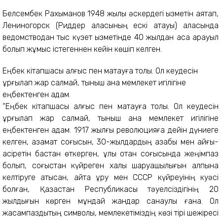
Белсембек Рахымқанов 1948 жылы әскердегі қызметін аяқтап,
Лениногорск (Риддер қаласының ескі атауы) қаласында
ведомстводан тыс күзет қызметінде 40 жылдан аса қарауыл
болып жұмыс істегеннен кейін көшіп келген.
Еңбек кітапшасы алғыс пен мақтауға толы. Ол кеудесін
ұрғылап жар салмай, тыныш қана мемлекет игілігіне
еңбектенген адам.
“Еңбек кітапшасы алғыс пен мақтауға толы. Ол кеудесін
ұрғылап жар салмай, тыныш қана мемлекет игілігіне
еңбектенген адам. 1917 жылғы революцияға дейін дүниеге
келген, азамат соғысын, 30-жылдардың азабы мен қайғы-
қасіретін бастан өткерген, ұлы отан соғысында жеңімпаз
болып, соғыстан күйреген халық шаруашылығын қалпына
келтіруге қатысқан, қайта құру мен СССР күйреуінің куәсі
болған, Қазақстан Республикасы тәуелсіздігінің 20
жылдығын көрген мұндай жандар санаулы ғана. Ол
жасампаздықтың символы, мемлекетіміздің көзі тірі шежіресі