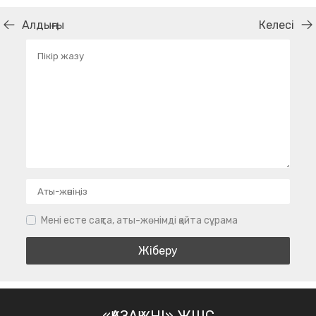
Алдыңғы
Келесі
Мені есте сақта, аты-жөнімді қайта сұрама
«ҚАЗАҚ ҮНІ» ЖШС