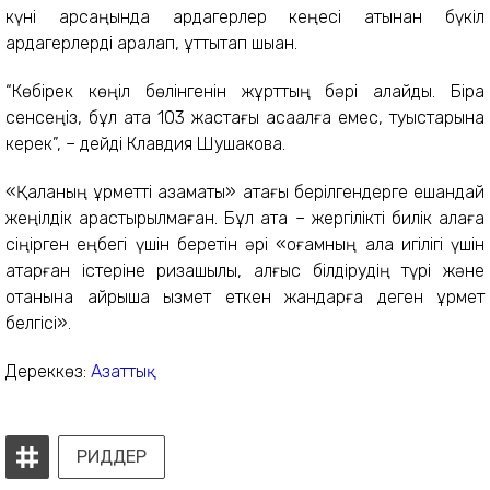
күні қарсаңында ардагерлер кеңесі атынан бүкіл
ардагерлерді аралап, құттықтап шыққан.
“Көбірек көңіл бөлінгенін жұрттың бәрі қалайды. Бірақ
сенсеңіз, бұл атақ 103 жастағы ақсақалға емес, туыстарына
керек”, – дейді Клавдия Шушакова.
«Қаланың құрметті азаматы» атағы берілгендерге ешқандай
жеңілдік қарастырылмаған. Бұл атақ – жергілікті билік қалаға
сіңірген еңбегі үшін беретін әрі «қоғамның қала игілігі үшін
атқарған істеріне ризашылық, алғыс білдірудің түрі және
отанына айрықша қызмет еткен жандарға деген құрмет
белгісі».
Дереккөз:
Азаттық
РИДДЕР