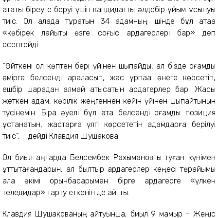
атақты біреуге беруі үшін кандидатты әлдебір ұйым ұсынуы
тиіс. Ол қалада тұратын 34 адамның ішінде бұл атаққа
«көбірек лайықты өзге соғыс ардагерлері бар» деп
есептейді.
“Өйткені ол көптен бері үйінен шықпайды, ал бізде қоғамдық
өмірге белсенді араласып, жас ұрпаққа өнеге көрсетіп,
ешбір шарадан қалмай қатысатын ардагерлер бар. Жасы
жеткен адам, кәрілік жеңгеннен кейін үйінен шықпайтынын
түсінемін. Бірақ әуелі бұл атақ белсенді қоғамдық позиция
ұстанатын, жастарға үлгі көрсететін адамдарға берілуі
тиіс”, – дейді Клавдия Шушакова.
Ол биыл қаңтарда Белсембек Рахымқановты туған күнімен
құттықтағандарын, ал былтыр ардагерлер кеңесі төрайымы
қала әкімі орынбасарымен бірге ардагерге «үлкен
теледидар» тарту еткенін де айтты.
Клавдия Шушакованың айтуынша, биыл 9 мамыр – Жеңіс