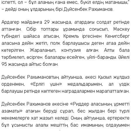
іспетті, ол – бұл қаланың ғана емес, бүкіл елдің мақтанышы,”
– дейді оның ұлдарының бірі Дүйсенбек Рахымқанов.
Ардагер майданға 29 жасында, қатардағы солдат ретінде
аттанған. Сібір топтары құрамында соғысып, Мәскеу
түбіндегі шайқасқа қатысқан, Кремль іргесінен Кенигсберг
қаласына дейін жетіп, полк барлаушысы деген атаққа дейін
көтерілген. Жараланып, контузия алған. Алты бала
тәрбиелеп, өсірген. балалары есейген, үйлі-баранды. Әйелі
95 жасында қайтыс болған.
Дүйсенбек Рахымқановтың айтуынша, әкесі Қызыл жұлдыз
орденімен, «Ерлігі үшін» медальдарымен, ал үздік
барлаушы ретінде көптеген наградалармен марапатталған.
Дүйсенбек Рахымқанов әкесіне «Риддер қаласының құрметті
азаматы» атағын беруді сұрап, бес жылдан бері түрлі
мекемелерге хат жазып келеді. Оның айтуынша, ертеректе
бұл ұсынысты қалалық мешіттің бас имамының қолдауымен