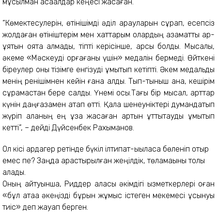
мұсылман ақсақалдар кеңесі жасаған.
“Көмектесулерін, өтінішімді әділ қарауларын сұрап, есепсіз
жолдаған өтініштерім мен хаттарым олардың азаматтық ар-
ұятын оята алмады, тіпті керісінше, қарсы болды. Мысалы,
әкеме «Мәскеуді қорғағаны үшін» медалін бермеді. Өйткені
біреулер оны тізімге енгізуді ұмытып кетіпті. Әкем медальды
менің ренішімнен кейін ғана алды. Тып-тыныш қана, кешірім
сұрамастан бере салды. Үнемі осы.Тағы бір мысал, қарттар
күнін даңғазамен атап өтті. Қала шенеуніктері думандатып
жүріп қаланың ең ұзақ жасаған қартын құттықтауды ұмытып
кетті”, – дейді Дүйсенбек Рахымқанов.
Ол кісі ардагер ретінде бүкіл ілтипат-ықыласқа бөленіп отыр
емес пе? Заңда қарастырылған жеңілдік, төламақыны толық
алады.
Оның айтуынша, Риддер қаласы әкімдігі қызметкерлері оған
«бұл атаққа әкеңізді бұрын жұмыс істеген мекемесі ұсынуы
тиіс» деп жауап берген.