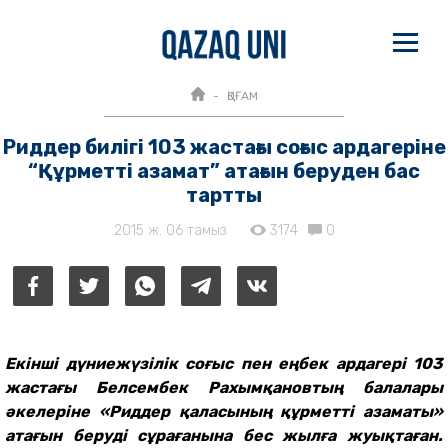
ҚОҒАМ
Риддер билігі 103 жастағы соғыс ардагеріне
“Құрметті азамат” атағын беруден бас
тартты
2015 ж. 06 тамыз
3174
0
Екінші дүниежүзілік соғыс пен еңбек ардагері 103
жастағы Белсембек Рахымқановтың балалары
әкелеріне «Риддер қаласының құрметті азаматы»
атағын беруді сұрағанына бес жылға жуықтаған.