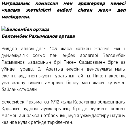
Наградалық комиссия мен ардагерлер кеңесі
«қалаға жеткілікті еңбегі сіңген жоқ» деп
мәлімдеген.
Белсембек Рахымқанов ортада
Риддер қаласындағы 103 жасқа жеткен жалғыз Екінші
дүниежүзілік соғыс пен еңбек ардагері Белсембек
Рахымқанов қыздарының бірі Пикен Садықовамен бірге өз
үйінде тұрады. Ол Азаттыққа әкесінің денсаулығы мықты
екенін, өздігінен жүріп-тұратынын айтты. Пикен әкесінің
ұзақ жасау сырын қамқорлыққа бөлеу мен жақсы күтіммен
байланыстырады.
Белсембек Рахымқанов 1912 жылы Қарағанды облысындағы
Қарғалы ауданы ауылдарының бірінде дүниеге келген.
Малмен айналысқан отбасының мүлкі ұжымдастыру науқаны
кезінде кулак ретінде тәркіленген.