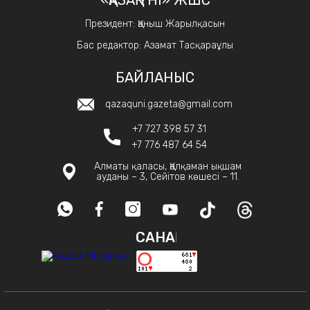
Президент: Қаныш Жарылқасын
Бас редактор: Азамат Тасқараұлы
БАЙЛАНЫС
qazaquni.gazeta@gmail.com
+7 727 398 57 31
+7 776 487 64 54
Алматы қаласы, Қалқаман ықшам
ауданы – 3, Сейітов көшесі – 11.
САНАҚ