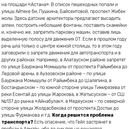
на площади «Астана». В список пешеходных попали и
улицы Айтеке би, Пушкина, Байсеитовой, проспект Жибек
жолы. Здесь датские архитекторы предлагают высадить
аллеи, построить небольшие фонтаны, поставить скамейки
и, конечно же, запретить парковку машин, оставив лишь
выделенную полосу для движения ОТ. Если в прошлом году
речь шла только о центре южной столицы, то в этом году
заговорили о запрете движения для автотранспорта и в
других районах. Например, в Алатауском районе запретят
по улице Бауржана Момышулы от проспекта Райымбека до
Ледовой арены, в Ауэзовском районе – по улице
Бауржана Момышулы от Райымбека до Шаляпина, в
Бостандыкском – по южной стороне улицы Тимирязева от
реки Есентай до улицы Жарокова, в Жетысуском – от СШ
№137 до рынка «Айнабулак», в Медеуском – по северной
стороне улицы Жолдасбекова от проспекта Достык до
улицы Фурманова и т.д.
Когда решится проблема
транспорта?
Есть опасение, что Гейл застрянет в
пробках в Алматы, ибо до сих пор не решаются