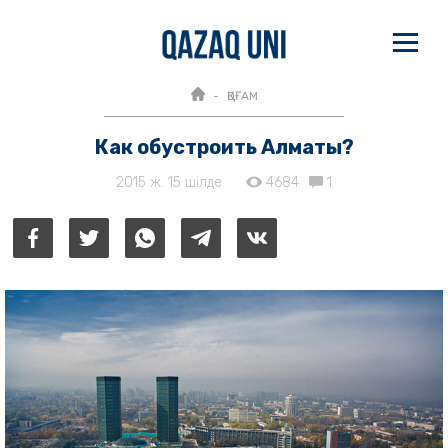
ҚОҒАМ
Как обустроить Алматы?
2015 ж. 15 шілде
4684
1