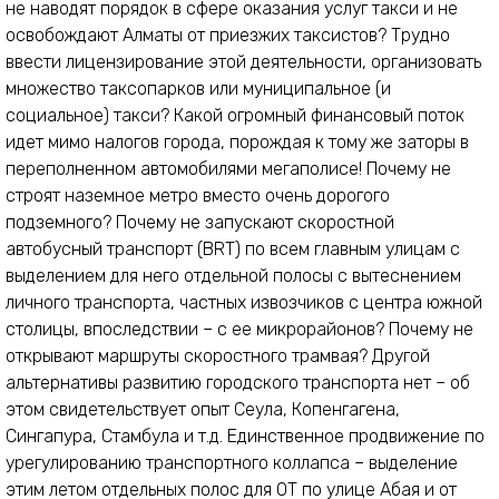
не наводят порядок в сфере оказания услуг такси и не
освобождают Алматы от приезжих таксистов? Трудно
ввести лицензирование этой деятельности, организовать
множество таксопарков или муниципальное (и
социальное) такси? Какой огромный финансовый поток
идет мимо налогов города, порождая к тому же заторы в
переполненном автомобилями мегаполисе! Почему не
строят наземное метро вместо очень дорогого
подземного? Почему не запускают скоростной
автобусный транспорт (BRT) по всем главным улицам с
выделением для него отдельной полосы с вытеснением
личного транспорта, частных извозчиков с центра южной
столицы, впоследствии – с ее микрорайонов? Почему не
открывают маршруты скоростного трамвая? Другой
альтернативы развитию городского транспорта нет – об
этом свидетельствует опыт Сеула, Копенгагена,
Сингапура, Стамбула и т.д. Единственное продвижение по
урегулированию транспортного коллапса – выделение
этим летом отдельных полос для ОТ по улице Абая и от