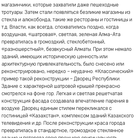
магазинчики, которые захватили даже пешеходные
тротуары. Затем стали появляться безликие магазины из
стекла и алюкобонда, такие же рестораны и гостиницы и
т.д. Власти, как всегда, спохватились поздно, когда
воздушная, «шатровая», светлая, зеленая Алма-Ата
превратилась в громоздкий, стеклобетонный,
«разношерстный», безвкусный Алматы. При этом немало
зданий, имеющих историческую ценность или
архитектурную привлекательность, было снесено или
реконструировано, нередко – неудачно. «Классический»
пример такой реконструкции – Дворец Республики.
Здание с характерной шатровой крышей прекрасно
смотрелся на фоне гор. Легкая и светлая решетчатая
конструкция фасада создавала впечатление парения в
воздухе. Дворец единым стилем перекликался с
гостиницей «Казахстан», комплексом зданий Казахского
телевидения и др. После реконструкции краса города
превратилась в стандартное, громоздкое стеклянное
здание и потеряла свою прежнюю оригинальность.