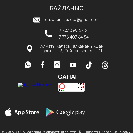
БАЙЛАНЫС
qazaquni.gazeta@gmail.com
+7 727 398 57 31
+7 776 487 64 54
Алматы қаласы, Қалқаман ықшам
ауданы – 3, Сейітов көшесі – 11.
САНАҚ
© 2009-2026 Qazaquni.kz ақпараттық агенттігі, ҚР Инвестициялар және даму