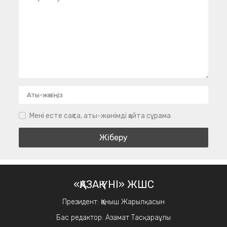
Мені есте сақта, аты-жөнімді қайта сұрама
«ҚАЗАҚ ҮНІ» ЖШС
Президент: Қаныш Жарылқасын
Бас редактор: Азамат Тасқараұлы