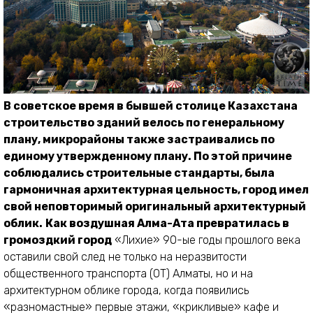
В советское время в бывшей столице Казахстана
строительство зданий велось по генеральному
плану, микрорайоны также застраивались по
единому утвержденному плану. По этой причине
соблюдались строительные стандарты, была
гармоничная архитектурная цельность, город имел
свой неповторимый оригинальный архитектурный
облик.
Как воздушная Алма-Ата превратилась в
громоздкий город
«Лихие» 90-ые годы прошлого века
оставили свой след не только на неразвитости
общественного транспорта (ОТ) Алматы, но и на
архитектурном облике города, когда появились
«разномастные» первые этажи, «крикливые» кафе и