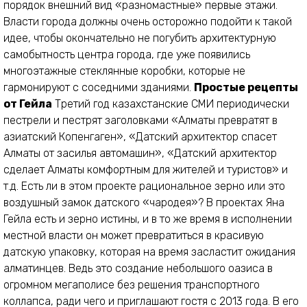
порядок внешний вид «разномастные» первые этажи.
Власти города должны очень осторожно подойти к такой
идее, чтобы окончательно не погубить архитектурную
самобытность центра города, где уже появились
многоэтажные стеклянные коробки, которые не
гармонируют с соседними зданиями.
Простые рецепты
от Гейла
Третий год казахстанские СМИ периодически
пестрели и пестрят заголовками «Алматы превратят в
азиатский Копенгаген», «Датский архитектор спасет
Алматы от засилья автомашин», «Датский архитектор
сделает Алматы комфортным для жителей и туристов» и
т.д. Есть ли в этом проекте рациональное зерно или это
воздушный замок датского «чародея»? В проектах Яна
Гейла есть и зерно истины, и в то же время в исполнении
местной власти он может превратиться в красивую
датскую упаковку, которая на время засластит ожидания
алматинцев. Ведь это создание небольшого оазиса в
огромном мегаполисе без решения транспортного
коллапса, ради чего и приглашают гостя с 2013 года. В его