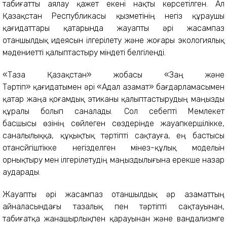
табиғатты аялау қажет екені нақты көрсетілген. Ал
Қазақстан Республикасы қызметінің негіз құраушы
қағидаттары қатарында жауапты әрі жасампаз
отаншылдық идеясын ілгерілету және жоғары экологиялық
мәдениетті қалыптастыру міндеті белгіленді.
«Таза Қазақстан» жобасы «Заң және
Тәртіп» қағидатымен әрі «Адал азамат» бағдарламасымен
қатар жаңа қоғамдық этиканы қалыптастырудың маңызды
құралы болып саналады. Сол себепті Мемлекет
басшысы өзінің сөйлеген сөздерінде жауапкершілікке,
саналылыққа, құқықтық тәртіпті сақтауға, ең бастысы
отансүйгіштікке негізделген мінез-құлық модельін
орнықтыру мен ілгерілетудің маңыздылығына ерекше назар
аударады.
Жауапты әрі жасампаз отаншылдық әр азаматтың
айналасындағы тазалық пен тәртіпті сақтауынан,
табиғатқа жанашырлықпен қарауынан және вандализмге