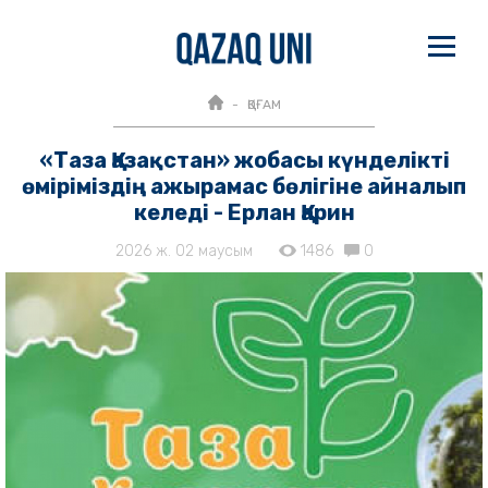
ҚОҒАМ
«Таза Қазақстан» жобасы күнделікті
өміріміздің ажырамас бөлігіне айналып
келеді - Ерлан Қарин
2026 ж. 02 маусым
1486
0