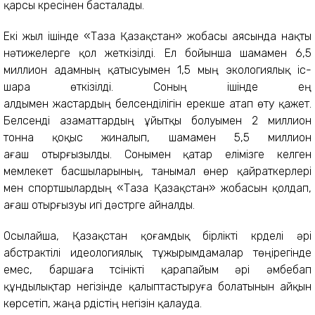
қарсы күресінен басталады.
Екі жыл ішінде «Таза Қазақстан» жобасы аясында нақты
нәтижелерге қол жеткізілді. Ел бойынша шамамен 6,5
миллион адамның қатысуымен 1,5 мың экологиялық іс-
шара өткізілді. Соның ішінде ең
алдымен жастардың белсенділігін ерекше атап өту қажет.
Белсенді азаматтардың ұйытқы болуымен 2 миллион
тонна қоқыс жиналып, шамамен 5,5 миллион
ағаш отырғызылды. Сонымен қатар елімізге келген
мемлекет басшыларының, танымал өнер қайраткерлері
мен спортшылардың «Таза Қазақстан» жобасын қолдап,
ағаш отырғызуы игі дәстүрге айналды.
Осылайша, Қазақстан қоғамдық бірлікті күрделі әрі
абстрактілі идеологиялық тұжырымдамалар төңірегінде
емес, баршаға түсінікті қарапайым әрі әмбебап
құндылықтар негізінде қалыптастыруға болатынын айқын
көрсетіп, жаңа үрдістің негізін қалауда.