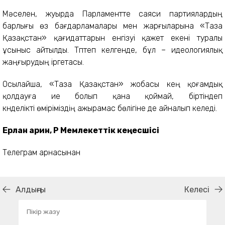
Мәселен, жуырда Парламентте саяси партиялардың
барлығы өз бағдарламалары мен жарғыларына «Таза
Қазақстан» қағидаттарын енгізуі қажет екені туралы
ұсыныс айтылды. Түптеп келгенде, бұл – идеологиялық
жаңғырудың іргетасы.
Осылайша, «Таза Қазақстан» жобасы кең қоғамдық
қолдауға ие болып қана қоймай, біртіндеп
күнделікті өміріміздің ажырамас бөлігіне де айналып келеді.
Ерлан Қарин, ҚР Мемлекеттік кеңесшісі
Телеграм арнасынан
Алдыңғы
Келесі