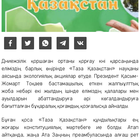
Дүниежүзілік қоршаған ортаны қорғау күні қарсаңында
еліміздің барлық өңірінде «Таза Қазақстан» науқаны
аясында экологиялық акциялар өтуде. Президент Қасым-
Жомарт Тоқаев бастамашылық еткен жалпыұлттық
жоба небәрі екі жылдың ішінде еліміздің қалалары мен
ауылдарын абаттандыруға әрі көгалдандыруға
бағытталған бұқаралық қоғамдық қозғалысқа айналды.
Бұған қоса «Таза Қазақстан» құндылықтары ең
жоғары конституциялық мәртебеге ие болды. Атап
айтқанда, жаңа Ата Заңның преамбуласында алғаш рет