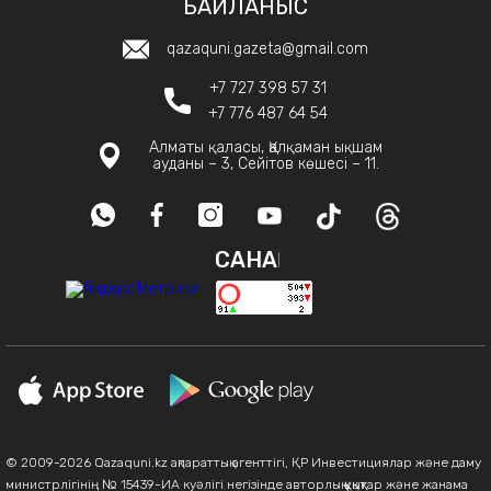
БАЙЛАНЫС
qazaquni.gazeta@gmail.com
+7 727 398 57 31
+7 776 487 64 54
Алматы қаласы, Қалқаман ықшам
ауданы – 3, Сейітов көшесі – 11.
САНАҚ
© 2009-2026 Qazaquni.kz ақпараттық агенттігі, ҚР Инвестициялар және даму
министрлігінің № 15439-ИА куәлігі негізінде авторлық құқықтар және жанама