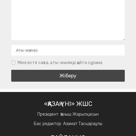
Мені есте сақта, аты-жөнімді қайта сұрама
«ҚАЗАҚ ҮНІ» ЖШС
Президент: Қаныш Жарылқасын
Бас редактор: Азамат Тасқараұлы