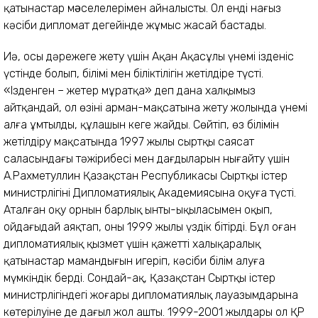
қатынастар мəселелерімен айналысты. Ол енді нағыз
кәсіби дипломат деңгейінде жұмыс жасай бастады.
Иә, осы дәрежеге жету үшін Ақан Ақасұлы үнемі ізденіс
үстінде болып, білімі мен біліктілігін жетілдіре түсті.
«Ізденген – жетер мұратқа» деп дана халқымыз
айтқандай, ол өзінің арман-мақсатына жету жолында үнемі
алға ұмтылды, құлашын кеңге жайды. Сөйтіп, өз білімін
жетілдіру мақсатында 1997 жылы сыртқы саясат
саласындағы тәжірибесі мен дағдыларын нығайту үшін
А.Рахметуллин Қазақстан Республикасы Сыртқы істер
министрлігінің Дипломатиялық Академиясына оқуға түсті.
Аталған оқу орнын барлық ынты-ықыласымен оқып,
ойдағыдай аяқтап, оны 1999 жылы үздік бітірді. Бұл оған
дипломатиялық қызмет үшін қажетті халықаралық
қатынастар мамандығын игеріп, кәсіби білім алуға
мүмкіндік берді. Сондай-ақ, Қазақстан Сыртқы істер
министрлігіндегі жоғары дипломатиялық лауазымдарына
көтерілуіне де даңғыл жол ашты. 1999-2001 жылдары ол ҚР