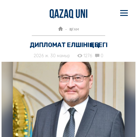
ҚОҒАМ
ДИПЛОМАТ ЕЛШІНІҢ ЕҢБЕГІ
2026 ж. 30 мамыр
1276
0