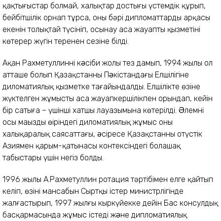
қақтығыстар болмай, халықтар достығы үстемдік құрып,
бейбітшілік орнап тұрса, оның бәрі дипломаттардың арқасы
екенін толықтай түсініп, осынау аса жауапты қызметінің
көтерер жүгін тереңнен сезіне білді.
Ақан Рахметуллиннің кəсіби жолы тез дамып, 1994 жылы ол
атташе болып Қазақстанның Пəкістандағы Елшілігіне
диломатиялық қызметке тағайындалды. Елшілікте өзіне
жүктелген жұмысты аса жауапкершілікпен орындап, кейін
бір сатыға – үшінші хатшы лауазымына көтерілді. Əлемнің
осы маңызды өңіріндегі диломатиялық жұмыс оның
халықаралық саясаттағы, əсіресе Қазақстанның оңтүстік
Азиямен қарым-қатынасы контексіндегі болашақ
табыстары үшін негіз болды.
1996 жылы А.Рахметуллин ротация тәртібімен елге қайтып
келіп, өзінің мансабын Сыртқы істер министрлігінде
жалғастырып, 1997 жылғы кыркүйекке дейін Бас консулдық
басқармасында жұмыс істеді жəне дипломатиялық