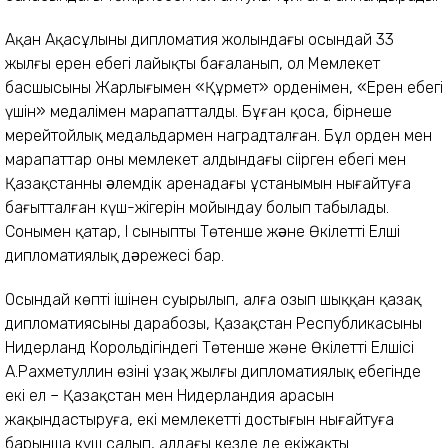
Ақан Ақасұлының дипломатия жолындағы осындай 33
жылғы ерен еңбегі лайықты бағаланып, ол Мемлекет
басшысының Жарлығымен «Құрмет» орденімен, «Ерен еңбегі
үшін» медалімен марапатталды. Бұған қоса, бірнеше
мерейтойлық медальдармен наградталған. Бұл орден мен
марапаттар оның мемлекет алдындағы сіңірген еңбегі мен
Қазақстанның əлемдік аренадағы ұстанымын нығайтуға
бағытталған күш-жігерін мойындау болып табылады.
Сонымен қатар, I сыныпты Төтенше жəне Өкілетті Елші
дипломатиялық дəрежесі бар.
Осындай көптің ішінен суырылып, алға озып шыққан қазақ
дипломатиясының дарабозы, Қазақстан Республикасының
Нидерланд Корольдігіндегі Төтенше және Өкілетті Елшісі
А.Рахметуллин өзінің ұзақ жылғы дипломатиялық еңбегінде
екі ел – Қазақстан мен Нидерландия арасын
жақындастыруға, екі мемлекеттің достығын нығайтуға
барынша күш салып, алдағы кезде де екіжақты