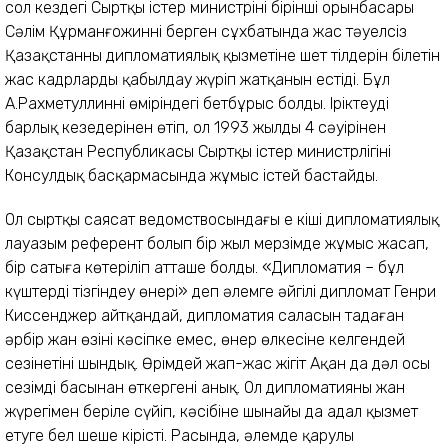
сол кездегі Сыртқы істер министрінің бірінші орынбасары
Сәлім Құрманғожиннің берген сұхбатында жас тәуелсіз
Қазақстанның дипломатиялық қызметіне шет тілдерін білетін
жас кадрларды қабылдау жүріп жатқанын естіді. Бұл
А.Рахметуллиннің өміріндегі бетбұрыс болды. Іріктеудің
барлық кезеңдерінен өтіп, ол 1993 жылдың 4 сәуірінен
Қазақстан Республикасы Сыртқы істер министрлігінің
Консулдық басқармасында жұмыс істей бастайды.
Ол сыртқы саясат ведомствосындағы ең кіші дипломатиялық
лауазым референт болып бір жыл мерзімде жұмыс жасап,
бір сатыға көтеріліп атташе болды. «Дипломатия – бұл
күштерді тізгіндеу өнері» деп әлемге әйгілі дипломат Генри
Киссенджер айтқандай, дипломатия саласын таңдаған
әрбір жан өзінің кәсіпке емес, өнер өлкесіне келгендей
сезінетіні шындық. Өрімдей жап-жас жігіт Ақан да дәл осы
сезімді басынан өткергені анық. Ол дипломатияны жан
жүрегімен беріле сүйіп, кәсібіне шынайы да адал қызмет
етуге бел шеше кірісті. Расында, әлемде қарулы