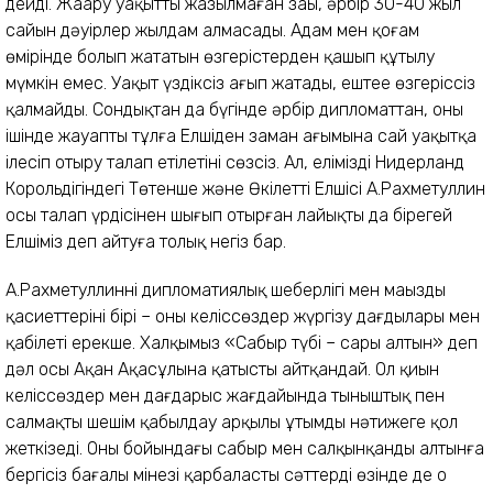
дейді. Жаңару уақыттың жазылмаған заңы, әрбір 30-40 жыл
сайын дәуірлер жылдам алмасады. Адам мен қоғам
өмірінде болып жататын өзгерістерден қашып құтылу
мүмкін емес. Уақыт үздіксіз ағып жатады, ештеңе өзгеріссіз
қалмайды. Сондықтан да бүгінде әрбір дипломаттан, оның
ішінде жауапты тұлға Елшіден заман ағымына сай уақытқа
ілесіп отыру талап етілетіні сөзсіз. Ал, еліміздің Нидерланд
Корольдігіндегі Төтенше және Өкілетті Елшісі А.Рахметуллин
осы талап үрдісінен шығып отырған лайықты да бірегей
Елшіміз деп айтуға толық негіз бар.
А.Рахметуллиннің дипломатиялық шеберлігі мен маңызды
қасиеттерінің бірі – оның келіссөздер жүргізу дағдылары мен
қабілеті ерекше. Халқымыз «Сабыр түбі – сары алтын» деп
дәл осы Ақан Ақасұлына қатысты айтқандай. Ол қиын
келіссөздер мен дағдарыс жағдайында тыныштық пен
салмақты шешім қабылдау арқылы ұтымды нәтижеге қол
жеткізеді. Оның бойындағы сабыр мен салқынқанды алтынға
бергісіз бағалы мінезі қарбаласты сәттердің өзінде де оң