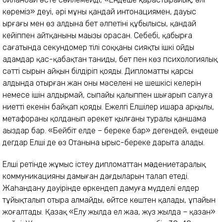
көреміз» деуі, әрі мұны қандай интонациямен, дауыс
ырғағы мен өз алдына бет әлпетінің құбылысы, қандай
кейіппен айтқанының маңызы орасан. Себебі, қабырға
сағатында секундомер тілі соққаны сияқты ішкі ойды
адамдар қас-қабақтан таниды, бет пен көз психологиялық
сәттің сырын айқын білдіріп қояды. Дипломаттың қарсы
алдында отырған жан оның мәселені не шешкісі келерін
немесе ішін алдырмай, сыпайы қалыппен шығарып салуға
ниетті екенін байқап қояды. Ежелгі Елшілер ишара арқылы,
метафораны қолданып әрекет қылғаны туралы қаншама
аңыздар бар. «Бейбіт елде – береке бар» дегендей, ендеше
дегдар Елші де өз Отанына ырыс-береке дарыта алады.
Елші ретінде жұмыс істеу дипломаттан мəдениетаралық
коммуникацияның дамыған дағдыларын талап етеді.
Жаһандану дәуірінде өркендеп дамуға мүдделі елдер
тұйықталып отыра алмайды, өйтсе көштен қалады, ұпайын
жоғалтады. Қазақ «Елу жылда ел жаңа, жүз жылда – қазан»