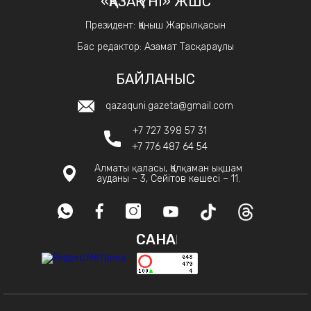
«ҚАЗАҚ ҮНІ» ЖШС
Президент: Қаныш Жарылқасын
Бас редактор: Азамат Тасқараұлы
БАЙЛАНЫС
qazaquni.gazeta@gmail.com
+7 727 398 57 31
+7 776 487 64 54
Алматы қаласы, Қалқаман ықшам
ауданы – 3, Сейітов көшесі – 11.
САНАҚ