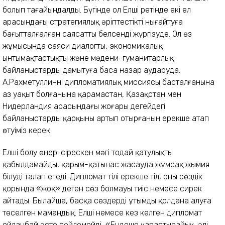
болып тағайындалды. Бүгінде ол Елші ретінде екі ел
арасындағы стратегиялық әріптестікті нығайтуға
бағытталғалған саясатты белсенді жүргізуде. Ол өз
жұмысында саяси диалогты, экономикалық
ынтымақтастықты және мәдени-гуманитарлық
байланыстарды дамытуға баса назар аударуда.
А.Рахметуллиннің дипломатиялық миссиясы басталғанына
аз уақыт болғанына қарамастан, Қазақстан мен
Нидерландия арасындағы жоғары деңгейдегі
байланыстардың қарқыны артып отырғанын ерекше атап
өтуіміз керек.
Елші болу өнері сірескен мәңгі тоңдай қатулықты
қабылдамайды, қарым-қатынас жасауда жұмсақ жымия
білуді талап етеді. Дипломат тілі ерекше тіл, оның сөздік
қорында «жоқ» деген сөз болмауы тиіс немесе сирек
айтады. Былайша, басқа сөздерді ұтымды қолдана алуға
төселген мамандық. Елші немесе кез келген дипломат
ойланбай әсте сөйлемейді, «Ендеше қарастырайық, әлі