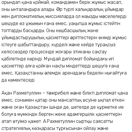
орындап қана қоймай, командамен берік жұмыс жасап,
оны ынталандыра алады. Əр түрлі халықаралық ұйымдар
мен дипломатиялық миссияларда ол маңызды мəселелерді
шешуде өз ұжымын ғана емес, уақытша жұмыс істейтін
топтарды басқарды. Оның көшбасшылық және
ұйымдастырушылық қасиеттері əріптестерін өнімді жұмыс
істеуге шабыттандыру, күрделі жəне кейде тұрақсыз
келіссөздер процесінде жоғары этиканы сақтау
қабілетінде көрінді. Мұндай дипломат бойындағы игі
қасиеттер алға қойған нақты міндеттерді шешуге ғана
емес, Қазақстанның əлемдік аренадағы беделін нығайтуға
да көмектеседі.
Ақан Рахметуллин – тəжірибелі жəне білікті дипломат қана
емес, сонымен қатар оның мансаптық өсуіне ықпал еткен
жəне оған Қазақстан ішінде де, шетелде де құрметке ие
болуға мүмкіндік берген жеке адамгершілік қасиеттерін
атап өтуіміз қажет. А.Рахметуллин сыртқы саясаттың
стратегиялық көзқарасы тұрғысынан ойлау жəне