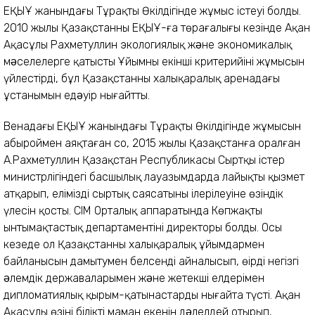
ЕҚЫҰ жанындағы Тұрақты Өкілдігінде жұмыс істеуі болды.
2010 жылы Қазақстанның ЕҚЫҰ-ға төрағалығы кезінде Ақан
Ақасұлы Рахметуллин экологиялық жəне экономикалық
мəселелерге қатысты Ұйымның екінші критерийінің жұмысын
үйлестірді, бұл Қазақстанның халықаралық аренадағы
ұстанымын едəуір нығайтты.
Венадағы ЕҚЫҰ жанындағы Тұрақты Өкілдігінде жұмысын
абыроймен аяқтаған соң, 2015 жылы Қазақстанға оралған
А.Рахметуллин Қазақстан Республикасы Сыртқы істер
министрлігіндегі басшылық лауазымдарда лайықты қызмет
атқарып, еліміздің сыртық саясатының ілерілеуіне өзіндік
үлесін қосты. СІМ Орталық аппаратында Көпжақты
ынтымақтастық департаментінің директоры болды. Осы
кезеңде ол Қазақстанның халықаралық ұйымдармен
байланысын дамытумен белсенді айналысып, өңірдің негізгі
əлемдік державаларымен жəне жетекші елдерімен
дипломатиялық қырым-қатынастарды нығайта түсті. Ақан
Ақасұлы өзінің білікті маман екенін дəлелдей отырып,