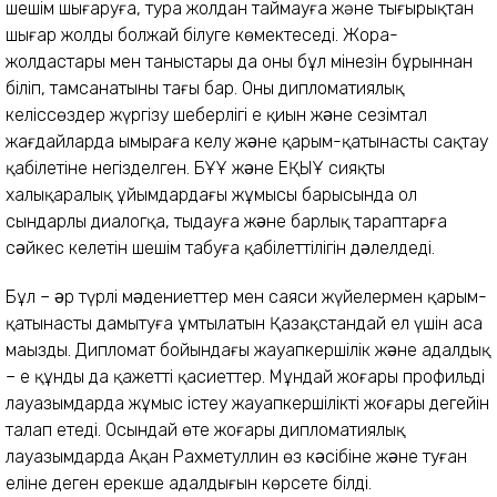
шешім шығаруға, тура жолдан таймауға және тығырықтан
шығар жолды болжай білуге көмектеседі. Жора-
жолдастары мен таныстары да оның бұл мінезін бұрыннан
біліп, тамсанатыны тағы бар. Оның дипломатиялық
келіссөздер жүргізу шеберлігі ең қиын жəне сезімтал
жағдайларда ымыраға келу жəне қарым-қатынасты сақтау
қабілетіне негізделген. БҰҰ жəне ЕҚЫҰ сияқты
халықаралық ұйымдардағы жұмысы барысында ол
сындарлы диалогқа, тыңдауға жəне барлық тараптарға
сəйкес келетін шешім табуға қабілеттілігін дəлелдеді.
Бұл – əр түрлі мəдениеттер мен саяси жүйелермен қарым-
қатынасты дамытуға ұмтылатын Қазақстандай ел үшін аса
маңызды. Дипломат бойындағы жауапкершілік жəне адалдық
– ең құнды да қажетті қасиеттер. Мұндай жоғары профильді
лауазымдарда жұмыс істеу жауапкершіліктің жоғары деңгейін
талап етеді. Осындай өте жоғары дипломатиялық
лауазымдарда Ақан Рахметуллин өз кəсібіне жəне туған
еліне деген ерекше адалдығын көрсете білді.