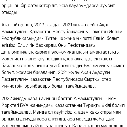
əрқашан бір саты көтеріліп, жаңа лауазымдарға ауысып
отырды.
Атап айтқанда, 2019 жылдан 2021 жылға дейін Ақан
Рахметуллин Қазақстан Республикасының Пəкістан Ислам
Республикасындағы Төтенше және Өкілетті Елшісі болып,
еліміздің Елшілігін басқарды. Оның Пəкістандағы
дипломатиялық қызметі экономикалық ынтымақтастықты,
мəдениетті жəне қауіпсіздікті қоса алғанда, екіжақты
байланыстарды нығайтуға бағытталды. Бұл жұмысы жемісті
болып, жоғары бағаланып, 2021 жылы Ақан Ақасұлы
Рахметуллин Қазақстан Республикасы Сыртқы істер
министрінің орынбасары болып тағайындалды.
2022 жылдың қазан айынан бастап А.Рахметуллин Нью-
Йорктегі БҰҰ жанындағы Қазақстанның Тұрақты Өкілі болып
тағайындалды. Мұнда ол қауіпсіздік, адам құқықтары мен
орнықты дамуды қоса алғанда, аса маңызды жаһандық
мəселелермен айналыса отырып, Қазақстанның мүдделерін