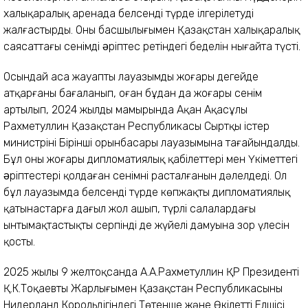
халықаралық аренада белсенді түрде ілгерілетуді
жалғастырды. Оның басшылығымен Қазақстан халықаралық
саясаттағы сенімді əріптес ретіндегі беделін нығайта түсті.
Осындай аса жауапты лауазымды жоғары деңгейде
атқарғаны бағаланып, оған бұдан да жоғары сенім
артылып, 2024 жылдың мамырында Ақан Ақасұлы
Рахметуллин Қазақстан Республикасы Сыртқы істер
министрінің Бірінші орынбасары лауазымына тағайындалды.
Бұл оның жоғары дипломатиялық қабілеттері мен Үкіметтегі
əріптестері қолдаған сенімнің расталғанын дәлелдеді. Ол
бұл лауазымда белсенді түрде көпжақты дипломатиялық
қатынастарға даңғыл жол ашып, түрлі салалардағы
ынтымақтастықтың серпінді де жүйелі дамуына зор үлесін
қосты.
2025 жылы 9 желтоқсанда А.А.Рахметуллин ҚР Президенті
Қ.К.Тоқаевтың Жарлығымен Қазақстан Республикасының
Нидерланд Корольдігіндегі Төтенше және Өкілетті Елшісі