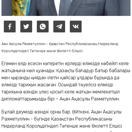
Ақан Ақасұлы Рахметуллин - Қазақстан Республикасының Нидерланд
Корольдігіндегі
Төтенше және Өкілетті Елшісі
Егемен елдің еңсесін көтеретін ерлердің елімізде көбейіп келе
жатқанына көңіл қуанады. Қазақтың баһадүр батыр бабалары
мен қыранды қиядан ілетін қайсар ұлдары бұрында да
еліміздің тарихын жасаған. Осындай тәуелсіз еліміздің
тарихына өзіндік үлес қосып келе жатқан мемлекетшіл
дипломаттарымыздың бірі – Ақан Ақасұлы Рахметуллин.
Бұлай деуміздің өзіндік орны бар. Өйткені, Ақан Ақасұлы
Рахметуллин - бүгінде Қазақстан Республикасының
Нидерланд Корольдігіндегі Төтенше және Өкілетті Елшісі