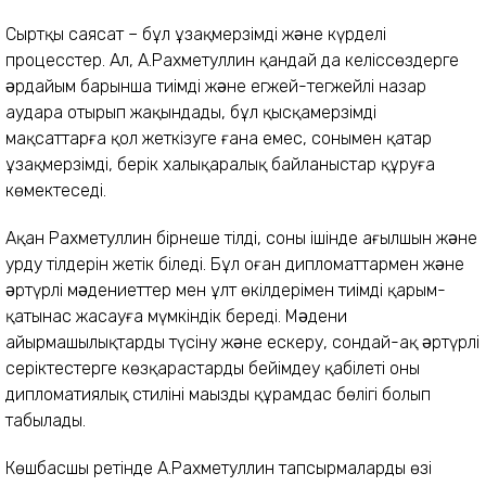
Сыртқы саясат – бұл ұзақмерзімді жəне күрделі
процесстер. Ал, А.Рахметуллин қандай да келіссөздерге
əрдайым барынша тиімді жəне егжей-тегжейлі назар
аудара отырып жақындады, бұл қысқамерзімді
мақсаттарға қол жеткізуге ғана емес, сонымен қатар
ұзақмерзімді, берік халықаралық байланыстар құруға
көмектеседі.
Ақан Рахметуллин бірнеше тілді, соның ішінде ағылшын жəне
урду тілдерін жетік біледі. Бұл оған дипломаттармен жəне
əртүрлі мəдениеттер мен ұлт өкілдерімен тиімді қарым-
қатынас жасауға мүмкіндік береді. Мəдени
айырмашылықтарды түсіну жəне ескеру, сондай-ақ əртүрлі
серіктестерге көзқарастарды бейімдеу қабілеті оның
дипломатиялық стилінің маңызды құрамдас бөлігі болып
табылады.
Көшбасшы ретінде А.Рахметуллин тапсырмаларды өзі