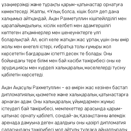
ұзақмерзімді жəне тұрақты қарым-қатынастар орнатуға
көмектеседі. Жалпы, «Ұлық болсаң, кішік бол» деп дана
халқымыз айтқандай, Ақан Рахметуллин кішіпейілділігі мен
қарапайымдылығы, кісілік келбеті мен адамгершілігі
көптеген атқамінерлер мен шенеуніктерге үлгі
боларлықтай. Ал, өсіп келе жатқан жас ұрпақ үшін оның өмір
жолы мен өнегелі істері, ғибратқа толы ғұмыры жол
көрсететін бағдаршам іспетті десек те болады. Оның
бойындағы терең білімі мен бай кәсіби тәжірибесі оның кең
эрудициясы мен күрделі халықаралық мәселелерді түсіну
қабілетін көрсетеді.
Ақан Ақасұлы Рахметуллин – өз өмірін жас кезінен бастап
дипломатиялық қызметке жəне халықаралық қатынастарға
арнаған адам. Оның халықаралық ұйымдармен жұмыс
істеудегі бай тəжірибесі, мемлекеттер арасында қарым-
қатынас орнату қабілеті, сондай-ақ Қазақстанның əлемдік
аренада дамуына деген адалдығы оны қазіргі дипломатия
саласындағы тәжірибесі мол айтулы тұлғаға айналдырады.