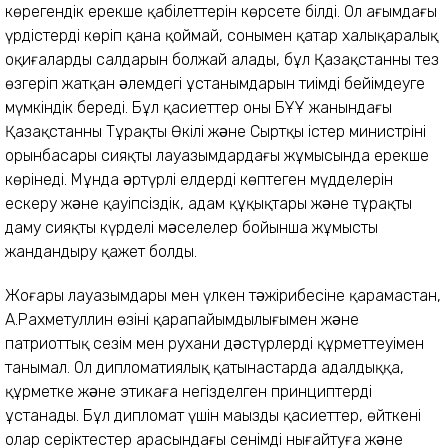
көрегендік ерекше қабілеттерін көрсете білді. Ол ағымдағы
үрдістерді көріп қана қоймай, сонымен қатар халықаралық
оқиғалардың салдарын болжай алады, бұл Қазақстанның тез
өзгеріп жатқан əлемдегі ұстанымдарын тиімді бейімдеуге
мүмкіндік береді. Бұл қасиеттер оның БҰҰ жанындағы
Қазақстанның Тұрақты Өкілі жəне Сыртқы істер министрінің
орынбасары сияқты лауазымдардағы жұмысында ерекше
көрінеді. Мұнда əртүрлі елдердің көптеген мүдделерін
ескеру жəне қауіпсіздік, адам құқықтары жəне тұрақты
даму сияқты күрделі мəселелер бойынша жұмысты
жандандыру қажет болды.
Жоғары лауазымдары мен үлкен тəжірибесіне қарамастан,
А.Рахметуллин өзінің қарапайымдылығымен жəне
патриоттық сезім мен рухани дəстүрлерді құрметтеуімен
танымал. Ол дипломатиялық қатынастарда адалдыққа,
құрметке жəне этикаға негізделген принциптерді
ұстанады. Бұл дипломат үшін маңызды қасиеттер, өйткені
олар серіктестер арасындағы сенімді нығайтуға жəне