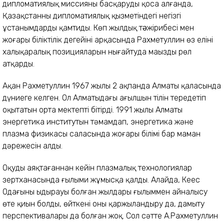
дипломатиялық миссияны басқаруды қоса алғанда,
Қазақстанның дипломатиялық қызметіндегі негізгі
ұстанымдарды қамтиды. Көп жылдық тəжірибесі мен
жоғары біліктілік деңгейінің арқасында Рахметуллин өз елінің
халықаралық позицияларын нығайтуда маңызды рөл
атқарды.
Ақан Рахметуллин 1967 жылы 2 ақпанда Алматы қаласында
дүниеге келген. Ол Алматыдағы ағылшын тілін тереңдетіп
оқытатын орта мектепті бітірді. 1991 жылы Алматы
энергетика институтын тәмамдап, энергетика және
плазма физикасы саласында жоғары білімі бар маман
дәрежесін алды.
Оқуды аяқтағаннан кейін плазмалық технологиялар
зертханасында ғылыми жұмысқа қалды. Алайда, Кеңес
Одағының ыдырауы болған жылдары ғылыммен айналысу
өте қиын болды, өйткені оны қаржыландыру да, дамыту
перспективалары да болған жоқ. Сол сәтте А.Рахметуллин