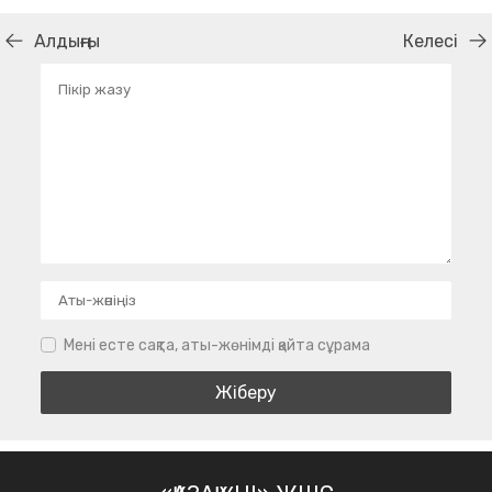
Алдыңғы
Келесі
Мені есте сақта, аты-жөнімді қайта сұрама