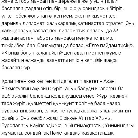
және ол осы мансап пен дәрежеге жету үшін талай
баспалдақтардан өтіп, бірнеше оқу орындарын бітіріп,
үлкен еңбек жолынан өткен мемлекеттік қызметкер,
дарынды дипломат, халықаралық қатынастар стратегі. Оның
халықаралық саясат пен дипломатия саласында 33
жылдан астам табысты мансабы мен жетістігі, мол
тәжірибесі бар. Сондықтан да болар, «Елге пайдам тисін»,
«Кірпішің болып қаланайын» деп адал ниетпен жұмыс
жасайтын елжанды азаматтың игі ісін көпшілік жақсы
бағалап жүр.
Қолы тиген кез келген істі дөңгелетіп әкететін Ақан
Рахметуллин ақырын жүріп, анық басуды көздеген. Ол
ешбір желінің белсенді қолданушысы емес. Жұрт көзінен
таса жүріп, қызметтегі қым-қуыт тірлігіне баса назар
аударатындықтан, ел көзіне түсуді аса жаны қаламайтын
сыңайлы. Оның кəсіби жолы Біріккен Ұлттар Ұйымы,
Еуропадағы Қауіпсіздік жəне Ынтымақтастық Ұйымындағы
жұмысты, сондай-ақ Пəкістандағы қазақстандық