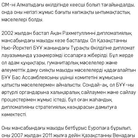
СІМ-нің Алматыдағы өкілдігінде кеңесші болып тағайындалды,
онда оның негізгі жұмыс бағыты көпжақты ынтымақтастық
мəселелері болды.
2002 жылдан бастап Ақан Рахметуллиннің дипломатиялық
мансабындағы маңызды кезең басталды. Ол Қазақстанның
Нью-Йорктегі БҰҰ жанындағы Тұрақты Өкілдігіне дипломат
лауазымында ұзақмерзімді іссапарға жіберілді. Бұл жерде
ол адам құқықтары, гуманитарлық мəселелер жəне
əлеуметтік даму сияқты маңызды мəселелерді қадағалайтын
БҰҰ Бас Ассамблеясының үшінші комитетінің жұмысына
қатысты мəселелермен айналысты. Сондай-ақ, ол БҰҰ-ның
əртүрлі органдарына халықаралық сайлаумен жəне сайлау
процестерімен жұмыс істеді, бұл оған жаһандық
дипломатияның стратегиялық көзқарасын дамытуға
көмектесті.
Оның мансабындағы маңызды бетбұрыс Еуропаға бұрылып,
оның 2007 жылдан 2011 жылға дейін Қазақстанның Венадағы