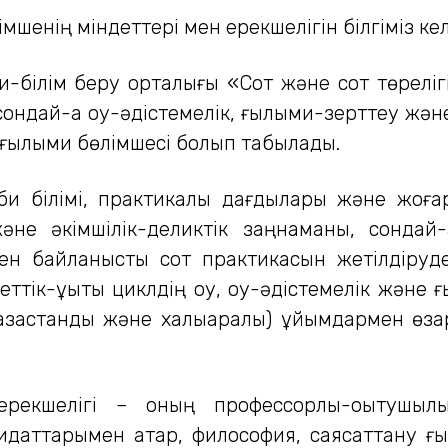
імшенің міндеттері мен ерекшелігін білгіміз ке
ыми-білім беру орталығы «Сот және сот төреліг
ондай-ақ оқу-әдістемелік, ғылыми-зерттеу жә
-ғылыми бөлімшесі болып табылады.
сіби білімі, практикалық дағдылары және жо
әне әкімшілік-деликтік заңнаманы, сондай-ақ
мен байланысты сот практикасын жетілдіруде
тік-құқықтық циклдің оқу, оқу-әдістемелік жә
азақстандық және халықаралық) ұйымдармен өза
рекшелігі – оның профессорлық-оқытушылық
даттарымен қатар, философия, саясаттану ғ