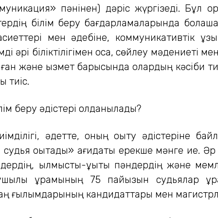
муникация» пәнінен) дәріс жүргізеді. Бұл ор
тердің білім беру бағдарламаларында болаша
сиеттері мен әдебіне, коммуникативтік құз
ді әрі біліктілігімен қоса, сөйлеу мәдениеті мен
анған және қызмет барысында олардың кәсіби ти
ы тиіс.
лім беру әдістері қолданылады?
імділігі, әдетте, оның оқыту әдістеріне бай
судья оқытады» қағидаты ерекше мәнге ие. Әр о
әндердің, қылмыстық-құқықтық пәндердің және мем
тушылық құрамының 75 пайызын судьялар құра
аң ғылымдарының кандидаттары мен магистрлері