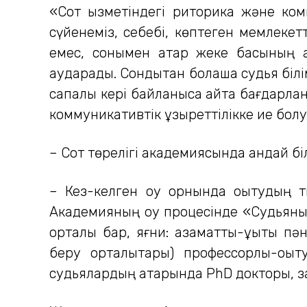
«Сот қызметіндегі риторика және ком
сүйенеміз, себебі, көптеген мемлекет
емес, сонымен қатар жеке басының қа
аударады. Сондықтан болашақ судья білім
сапалы кері байланысқа қайта бағдарл
коммуникативтік құзыреттілікке ие болу
– Сот төрелігі академиясында қандай бі
– Кез-келген оқу орнында оқытудың ти
Академияның оқу процесінде «Судьяны 
орталық бар, яғни: азаматтық-құқықтық п
беру орталықтары) профессорлық-оқы
судьялардың қатарында PhD докторы, з