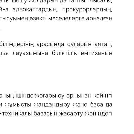
рақты шешу жолдарын да таптық. Мысалы,
й-ақ адвокаттардың, прокурорлардың,
атысуымен өзекті мәселелерге арналған
.
лімдерінің арқасында оқуларын аяқтап,
удья лауазымына біліктілік емтиханын
ның ішінде жоғары оқу орнынан кейінгі
ыми жұмысты жандандыру және басқа да
техникалық базасын жақсарту жөніндегі