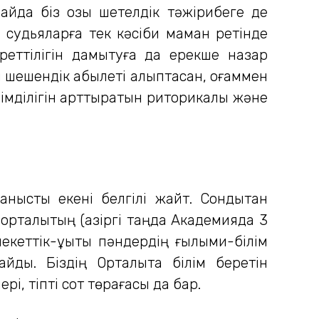
айда біз озық шетелдік тәжірибеге де
қ судьяларға тек кәсіби маман ретінде
ыреттілігін дамытуға да ерекше назар
 шешендік қабылеті қалыптасқан, қоғаммен
імділігін арттыратын риторикалық және
ланысты екені белгілі жайт. Сондықтан
рталықтың (қазіргі таңда Академияда 3
лекеттік-құқықтық пәндердің ғылыми-білім
йды. Біздің Орталықта білім беретін
, тіпті сот төрағасы да бар.