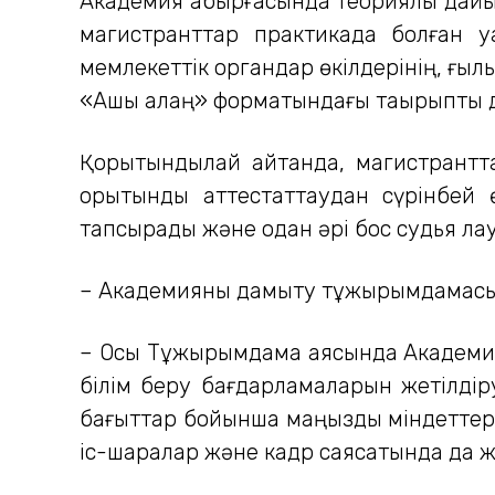
Академия қабырғасында теориялық дайын
магистранттар практикада болған уа
мемлекеттік органдар өкілдерінің, ғы
«Ашық алаң» форматындағы тақырыптық 
Қорытындылай айтқанда, магистранттар
қорытынды аттестаттаудан сүрінбей ө
тапсырады және одан әрі бос судья ла
– Академияны дамыту тұжырымдамасын
– Осы Тұжырымдама аясында Академияны
білім беру бағдарламаларын жетілдір
бағыттар бойынша маңызды міндеттер қ
іс-шаралар және кадр саясатында да ж