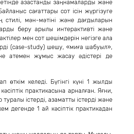
тінде қазақстандық заңнамаларды және
айланыс сағаттары сот ісін жүргізуге
ң стилі, мән-мәтіні және дағдыларын
ларды беру арқылы интерактивті және
қ актілер мен сот шешімдерін негізге ала
рді (case-study) шешу, «миға шабуыл»,
е қатемен жұмыс жасау әдістері де
 өткім келеді. Бүгінгі күні 1 жылдық
кәсіптік практикасына арналған. Яғни,
р туралы істерді, азаматтық істерді және
кем дегенде 1 ай кәсіптік практикадан