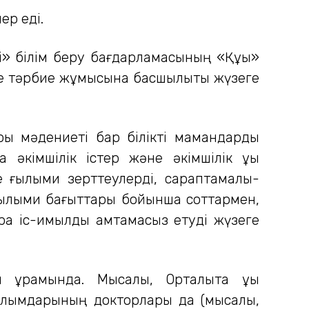
лер еді.
і» білім беру бағдарламасының «Құқық»
не тәрбие жұмысына басшылықты жүзеге
ғары мәдениеті бар білікті мамандарды
 әкімшілік істер және әкімшілік құқық
 ғылыми зерттеулерді, сараптамалық-
не ғылыми бағыттары бойынша соттармен,
ра іс-қимылды қамтамасыз етуді жүзеге
 құрамында. Мысалы, Орталықта құқық
ылымдарының докторлары да (мысалы,