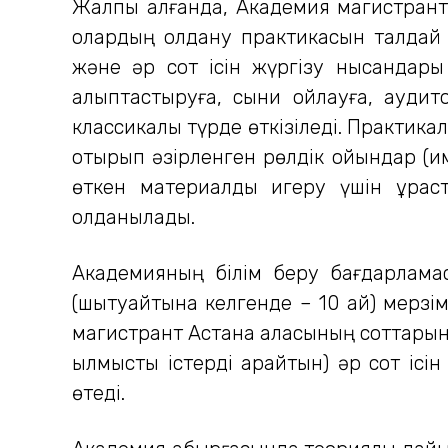
Жалпы алғанда, Академия магистрантт
олардың қолдану практикасын талдай 
және әр сот ісін жүргізу нысандары
қалыптастыруға, сыни ойлауға, ауди
классикалық түрде өткізіледі. Практикал
отырып әзірленген рөлдік ойындар (им
өткен материалды игеру үшін құра
қолданылады.
Академияның білім беру бағдарламасы
(шытуайтына келгенде – 10 ай) мерзім
магистрант Астана қаласының соттарында 
қылмыстық істерді қарайтын) әр сот і
өтеді.