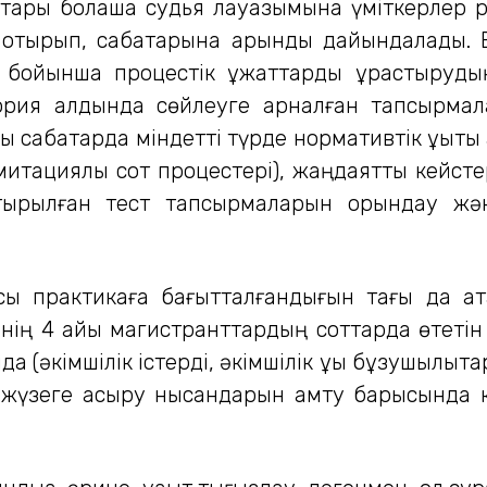
ары болашақ судья лауазымына үміткерлер ре
отырып, сабақтарына қарқынды дайындалады. Б
 бойынша процестік құжаттарды құрастыруды
тория алдында сөйлеуге арналған тапсырма
ық сабақтарда міндетті түрде нормативтік құқықты
итациялық сот процестері), жаңдаяттық кейсте
стырылған тест тапсырмаларын орындау жән
 практикаға бағытталғандығын тағы да атап
нің 4 айы магистранттардың соттарда өтетін 
(әкімшілік істерді, әкімшілік құқық бұзушылықта
сін жүзеге асыру нысандарын қамту барысында 