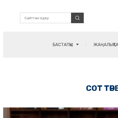
БАСТАПҚЫ
ЖАҢАЛЫҚТ
СОТ ТӨ