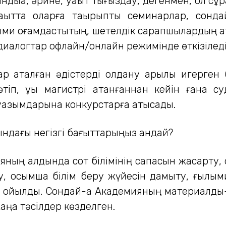
дыққа, әрине, уақыт тығыздау, дегенмен, ол сұ
қытта оларға тақырыптық семинарлар, сонда
лыми қоғамдастықтың, шетелдік сарапшылардың қ
диалогтар офлайн/онлайн режимінде өткізіледі
 аталған әдістерді қолдану арқылы игерген бі
тіп, құқық магистрі атанғаннан кейін ғана с
уазымдарына конкурстарға қатысады.
дағы негізгі бағыттарыңыз қандай?
ң алдында сот білімінің сапасын жақсарту, о
у, қосымша білім беру жүйесін дамыту, ғыл
ойылды. Сондай-ақ Академияның материалдық-
аңа тәсілдер көзделген.