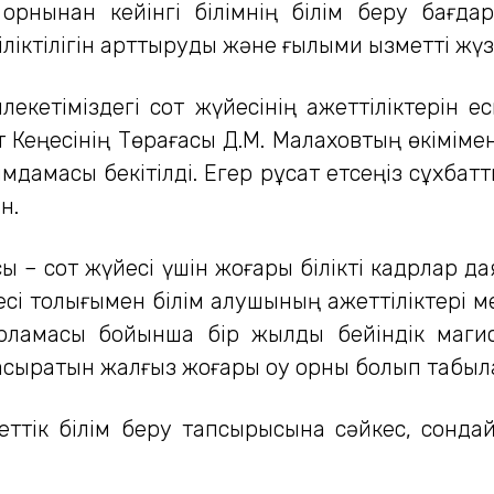
 орнынан кейінгі білімнің білім беру бағда
ліктілігін арттыруды және ғылыми қызметті жү
кетіміздегі сот жүйесінің қажеттіліктерін 
 Кеңесінің Төрағасы Д.М. Малаховтың өкімім
дамасы бекітілді. Егер рұқсат етсеңіз сұхб
н.
– сот жүйесі үшін жоғары білікті кадрлар д
цесі толығымен білім алушының қажеттіліктері 
арламасы бойынша бір жылдық бейіндік маги
сыратын жалғыз жоғары оқу орны болып табыл
тік білім беру тапсырысына сәйкес, сондай