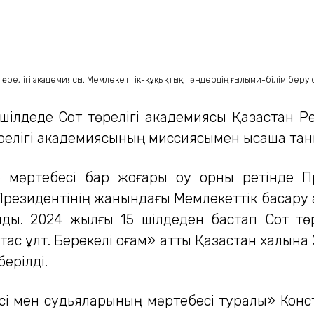
 төрелігі академиясы, Мемлекеттік-құқықтық пәндердің ғылыми-білім бе
5 шілдеде Сот төрелігі академиясы Қазақстан
төрелігі академиясының миссиясымен қысқаша та
 мәртебесі бар жоғары оқу орны ретінде П
резидентінің жанындағы Мемлекеттік басқару 
ылды. 2024 жылғы 15 шілдеден бастап Сот т
ұтас ұлт. Берекелі қоғам» атты Қазақстан халқ
ерілді.
сі мен судьяларының мәртебесі туралы» Конс