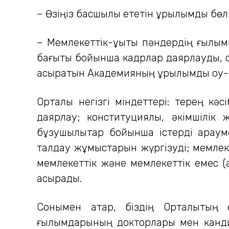
– Өзіңіз басшылық ететін құрылымдық бөл
– Мемлекеттік-құқықтық пәндердің ғыл
бағыты бойынша кадрлар даярлауды, с
асыратын Академияның құрылымдық оқу
Орталық негізгі міндеттері: терең кә
даярлау; конституциялық, әкімшілік ж
бұзушылықтар бойынша істерді қарау
талдау жұмыстарын жүргізуді; мемлекет
мемлекеттік және мемлекеттік емес (қ
асырады.
Сонымен қатар, біздің Орталықтың е
ғылымдарының докторлары мен канди