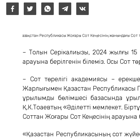
Қазақстан Республикасы Жоғары Сот Кеңесінің жанындағы Сот
– Толқын Серікқалиқызы, 2024 жылғы 1
қарауына берілгенін білеміз. Осы Сот 
– Сот төрелігі академиясы – ерекше
Жарлығымен Қазақстан Республикасы П
құрылымдық бөлімшесі базасында құр
Қ.К.Тоқаевтың «Әділетті мемлекет. Бірт
Соттан Жоғары Сот Кеңесінің қарауына б
«Қазақстан Республикасының сот жүйе