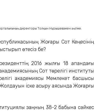
ру орталығының директоры Толқын Нұрышевамен әңгіме.
 Республикасының Жоғары Сот Кеңесінің
ныстырып өтесіз бе?
резиденттің 2016 жылғы 18 ақпандағы
академиясының Сот төрелігі институты
өрелігі академиясы Мемлекет басшысы
ына Жолдауын іске асыру аясында Жоғарғы
титуциялық заңның 38-2 бабына сәйкес