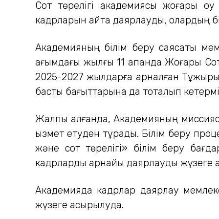
Сот төрелігі академиясы жоғары оқу
кадрларын қайта даярлауды, олардың бі
Академияның білім беру саясаты мемле
ағымдағы жылғы 11 ақпанда Жоғары Сот
2025-2027 жылдарға арналған Тұжырым
басты бағыттарына да тоқталып кетермі
Жалпы алғанда, Академияның миссиясы 
қызмет етуден тұрады. Білім беру про
және сот төрелігі» білім беру бағд
кадрларды арнайы даярлауды жүзеге а
Академияда кадрлар даярлау мемлекет
жүзеге асырылуда.