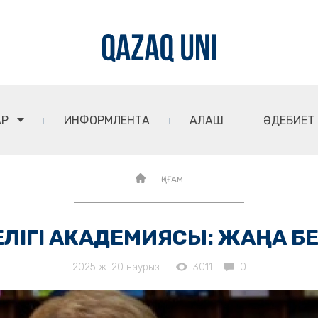
АР
ИНФОРМЛЕНТА
АЛАШ
ӘДЕБИЕТ
ҚОҒАМ
РЕЛІГІ АКАДЕМИЯСЫ: ЖАҢА Б
2025 ж. 20 наурыз
3011
0