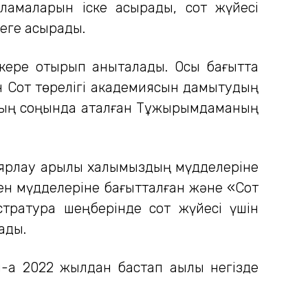
рламаларын іске асырады, сот жүйесі
зеге асырады.
ескере отырып анықталады. Осы бағытта
ен Сот төрелігі академиясын дамытудың
аттың соңында аталған Тұжырымдаманың
аярлау арқылы халқымыздың мүдделеріне
мен мүдделеріне бағытталған және «Сот
стратура шеңберінде сот жүйесі үшін
ады.
-ақ 2022 жылдан бастап ақылы негізде