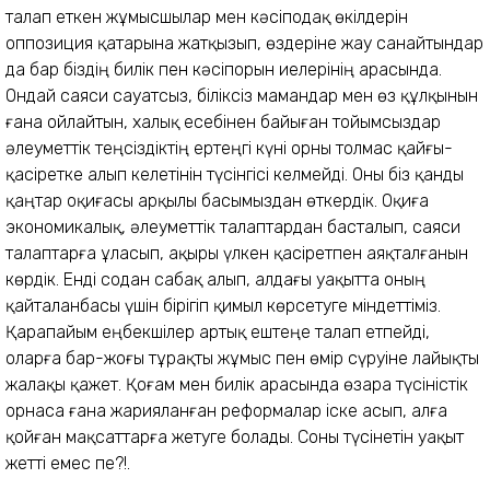
талап еткен жұмысшылар мен кәсіподақ өкілдерін
оппозиция қатарына жатқызып, өздеріне жау санайтындар
да бар біздің билік пен кәсіпорын иелерінің арасында.
Ондай саяси сауатсыз, біліксіз мамандар мен өз құлқынын
ғана ойлайтын, халық есебінен байыған тойымсыздар
әлеуметтік теңсіздіктің ертеңгі күні орны толмас қайғы-
қасіретке алып келетінін түсінгісі келмейді. Оны біз қанды
қаңтар оқиғасы арқылы басымыздан өткердік. Оқиға
экономикалық, әлеуметтік талаптардан басталып, саяси
талаптарға ұласып, ақыры үлкен қасіретпен аяқталғанын
көрдік. Енді содан сабақ алып, алдағы уақытта оның
қайталанбасы үшін бірігіп қимыл көрсетуге міндеттіміз.
Қарапайым еңбекшілер артық ештеңе талап етпейді,
оларға бар-жоғы тұрақты жұмыс пен өмір сүруіне лайықты
жалақы қажет. Қоғам мен билік арасында өзара түсіністік
орнаса ғана жарияланған реформалар іске асып, алға
қойған мақсаттарға жетуге болады. Соны түсінетін уақыт
жетті емес пе?!.