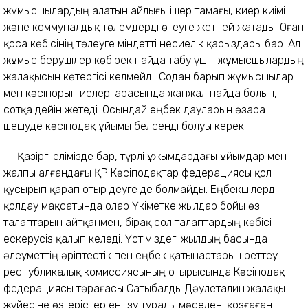
жұмысшылардың алатын айлығы ішер тамағы, киер киімі
және коммуналдық төлемдерді өтеуге жетпей жатады. Оған
қоса көбісінің төлеуге міндетті несиелік қарыздары бар. Ал
жұмыс берушілер көбірек пайда табу үшін жұмысшылардың
жалақысын көтергісі келмейді. Содан барып жұмысшылар
мен кәсіпорын иелері арасында жанжал пайда болып,
сотқа дейін жетеді. Осындай еңбек дауларын өзара
шешуде кәсіподақ ұйымы белсенді болуы керек.
Қазіргі елімізде бар, түрлі ұжымдардағы ұйымдар мен
жалпы алғандағы ҚР Кәсіподақтар федерациясы қол
қусырып қарап отыр деуге де болмайды. Еңбекшілерді
қолдау мақсатында олар Үкіметке жылдар бойы өз
талаптарын айтқанмен, бірақ сол талаптардың көбісі
ескерусіз қалып келеді. Үстіміздегі жылдың басында
әлеуметтің әріптестік пен еңбек қатынастарын реттеу
республикалық комиссиясының отырысында Кәсіподақ
федерациясы төрағасы Сатыбалды Дәулеталин жалақы
жүйесіне өзгерістер енгізу туралы мәселені қозғаған