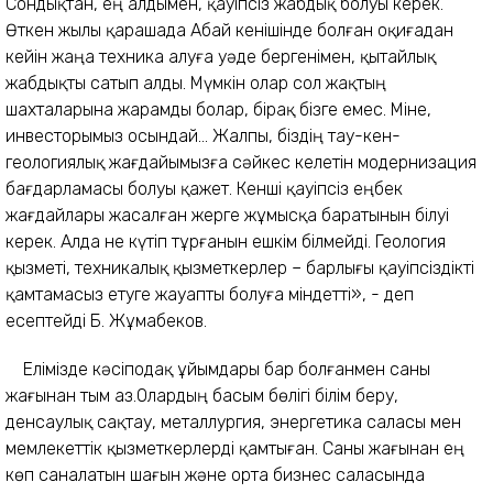
Сондықтан, ең алдымен, қауіпсіз жабдық болуы керек.
Өткен жылы қарашада Абай кенішінде болған оқиғадан
кейін жаңа техника алуға уәде бергенімен, қытайлық
жабдықты сатып алды. Мүмкін олар сол жақтың
шахталарына жарамды болар, бірақ бізге емес. Міне,
инвесторымыз осындай... Жалпы, біздің тау-кен-
геологиялық жағдайымызға сәйкес келетін модернизация
бағдарламасы болуы қажет. Кенші қауіпсіз еңбек
жағдайлары жасалған жерге жұмысқа баратынын білуі
керек. Алда не күтіп тұрғанын ешкім білмейді. Геология
қызметі, техникалық қызметкерлер – барлығы қауіпсіздікті
қамтамасыз етуге жауапты болуға міндетті», - деп
есептейді Б. Жұмабеков.
Елімізде кәсіподақ ұйымдары бар болғанмен саны
жағынан тым аз.Олардың басым бөлігі білім беру,
денсаулық сақтау, металлургия, энергетика саласы мен
мемлекеттік қызметкерлерді қамтыған. Саны жағынан ең
көп саналатын шағын және орта бизнес саласында