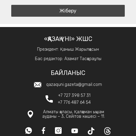
«ҚАЗАҚ ҮНІ» ЖШС
Президент: Қаныш Жарылқасын
Бас редактор: Азамат Тасқараұлы
БАЙЛАНЫС
qazaquni.gazeta@gmail.com
+7 727 398 57 31
+7 776 487 64 54
Алматы қаласы, Қалқаман ықшам
ауданы – 3, Сейітов көшесі – 11.