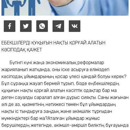
ЕҢБЕКШІЛЕРДІҢ ҚҰҚЫҒЫН НАҚТЫ ҚОРҒАЙ АЛАТЫН
КӘСІПОДАҚ ҚАЖЕТ
Бүгінгі күні жаңа экономикалық реформалар
жарияланып жатқанда, оны іске асыруға еліміздегі
кәсіподақ ұйымдарының қосар үлесі қандай болуы керек?
Бұл сұраққа жауап бермей тұрып, бізде еңбекшілердің
құқығын нақты қорғай алатын кәсіптік одақтар бар ма
деген сауалды саралап алған дұрыс сияқты. Саны жағынан
әлі де аз, қызметінің нәтижесі төмен бұл ұйымдардың
нақты іс тындыруға заңдық және әкімшілік тұрғыдан
мүмкіндіктері бар ма?Аталған ұйымдар жұмыс
берушілердің жетегінде, әкімшіл-әміршіл биліктің бұғауында