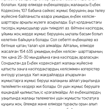
болатын. Қазір елімізде еңбекшілердің жалақысы Еңбек
Кодексінің 107 бабына сәйкес жұмыс берушінің ақы төлеу
жүйесіне байланысты өзара ұжымдық еңбек келісім-
шарттары арқылы жүзеге асырылады. Бұл қолданыстағы
тәсілдің жұмысшылар үшін тиімділігі аз. Өйткені кәсіподақ
ұйымы жоқ жерде жұмыс берушінің ықпалы басым болып
келетінін байқауға болады. Сол себепті еңбекшілер өз
бетінше қатаң талап қоя алмайды. Айталық, елімізде
жасалған 154 635 ұжымдық еңбек келісім- шарттарының
тек қана 25-30 мыңдайына ғана кәсіподақ араласқан.
Сондықтан да Еңбек кодексіндегі жалақы жүйесіне
қатысты заңға кәсіподақтардың келісімімен өзгерістер
енгізуді ұсынуда. Көп жағдайларда атқарылған
жұмыстарға жұмыс беруші жалақыны айлап уақытында
төлейметін кездері жиі болады. Ол үшін жұмыс берушіге
ешқандай қылмыстық іс қозғалмайды. Ал еңбекшілердің
уақытында жалақы төлемегені үшін жұмысты тоқтатуға
құқығы жоқ. Әлемде және елімізде тұрақты орын алып