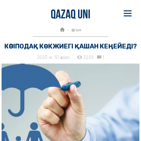
ҚОҒАМ
КӘСІПОДАҚ КӨКЖИЕГІ ҚАШАН КЕҢЕЙЕДІ?
2023 ж. 10 қазан
2239
1