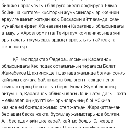
билікке наразылығын білдіруге әкеліп соқтыруда. Еліміз
бойынша көптеген кәсіпорын жұмысшылары еріккеннен
ереуілге шығып жатқан жоқ. Басқасын айтпағанда, оған
мұнайлы өңірдегі Жаңаөзен мен Қарағанды облысындағы
атышулы «АрселорМитталТеміртау» компаниясында жиі
орын алатын жұмысшылардың наразылығын айтсақ та
жетіп жатыр.
ҚР Кәсіподақтар Федерациясының Қарағанды
облысындағы Кәсіподақ орталығының төрағасы Болат
Жұмабеков Шахтинскідегі шахтада жақында болған соңғы
қайғылы оқиғаға байланысты білдірген пікірінде негізгі
кемшіліктердің бетін ашып берді. Болат Жұмабековтың
айтуынша, Қарағанды облысындағы Ленин атындағы шахта
– еліміздегі ең қауіпті кен орындарының бірі. «Оқиға
кезінде екі бригада жұмыс істеп жатқан. Жарақаттанған
бес адам басқа жақта, бұрғылау жұмыстарында болған.
Ал, бес адам өкінішке қарай, қайтыс болды. Ол жерде
кенеттен метан газы тарады. Шахта атмосферасында