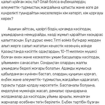
қалып қойған жоқ па? Олай болса еңбекшілердің
әлеуметтік-тұрмыстық жағдайына қатысты және өзге де
күнделікті туындайтын мәселелерін кім көтеріп, кім қорғауы
керек?
Ашығын айтсақ, қазіргі біздің қоғамда кәсіподақ
ұжымдарына немқұрайды, көзді жұмып қарайтын көзқарас
қалыптасқан. Бұл дұрыс емес.Тіпті өзіміз бүгіндер жерден
алып жерге салып жататын кеңестік кезеңнің өзінде
Қазақстанда кәсіптік одақтардың 10-11 миллион мүшесі
болған екен және кезкелген ұжым басшылары кәсіподақ
ұйымымен санасатын. Сондықтан олардың жалпы
ұжымдағы беделі жоғары болатын. Адамды жұмысқа
қабылданған күнінен бастап, олардың құқығын қорғап,
еңбек және әлеуметтік-тұрмыстық жағдайын қадағалап,
тұрақты түрде қолдау көрсететін. Баспаналы болуына,
емделуіне мүмкіндік жасап, демалыс орындарына
жолдамалар да кәсіподақ ұйымы арқылы, жиналған
жарналар есебінен тегін берілетін. Еңбек тәртібін бұзған