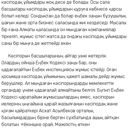
кәсіподақ ұйымдары жоқ десе де болады. Осы сала
басшылары кәсіподақ ұйымдарын құруға көбінесе қарсы
болып келеді. Сондықтан да болар еңбек заңын бұзушылық
шағын және орта бизнес саласында жиі кездеседі. Мысалы
бір ғана Алматы қаласында он мыңдаған компаниялар
тіркеліп, жұмыс істеп жатса да ондағы кәсіподақ ұйымдары
саны бір мыңға де жетпейді екен.
Кәсіпорын басшыларының айтар уәжі жетерлік.
Олардың ойнша Еңбек Кодексі заңы бар, оны
қадағалайтын Еңбек инспекциясы жұмыс істейді. Оған
қосымша кәсіподақ ұйымының қажеті шамалы дейді жұмыс
берушілер. Ал мыңдаған кәсіпорындарды мемлекеттік
органдар үнемі қадағалай алмайтыны белгілі. Бүгінгі Еңбек
Кодексі қарапайым жұмысшылардың емес, кәсіпорын
иелерінің ыңғайына қарай жазылғанын кәсіподақ және
қоғам қайраткері Асхат Асылбеков орталық
басылымдардың біріне берген сұхбатында ашық айтқан
болатын. «Өкінішке орай, Мәжілістің өткен