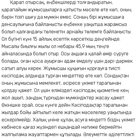
Қарап отырсақ, еңбекшілерді толғандыратын,
қарапайым жұмысшыларға қатысты мәселе өте көп, оның
бәрін тізіп шығу да мүмкін емес. Соның бірі жұмысшыға
денсаулығына байланысты еңбекке уақытша жарамсыз
болып қалғандағы төленетін арнайы төлемге байланысты.
Ол бүгінгі күні 15 айлық есептік көрсеткіш деңгейінде.
Мысалы биылғы жылы ол небары 45,9 мың теңге
айналасында болып отыр. Осы ақшаға қалай өмір сүруге
болады, оған қоса ауырған адам емделу үшін дәрі-дәрмек
сатып алуы керек. Жұмысшы құқығын қорғауға тиісті
кәсіподақ алдында тұрған міндеттер өте көп. Сондықтан
оның жұмысына мемлекет, әсіресе үкімет тарапынан
қолдау қажет. Ол үшін еліміздегі кәсіподақ қызметіне кең
жол ашып, заңдық тұрғыдан мүмкіндіктер жасау қажет.
Өкінішке орай, осы күнге дейін Кәсіподақтар тарапынан
жылдар бойы айтылып келе жатқан мәселелер уақытында
ескерілмейді. Халық үніне құлақ асуға міндетті біздің үкімет
көбінесе қағаз жүзіндегі ешқандай нәтиже бермейтін
жалпылама жауаптармен құтылады. Әлеуметтік әділеттілікті