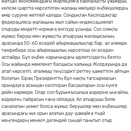
жатқан экономикадағы инфляцияға байланысты ұжымдық
келісім-шартта көрсетілген жалақы мөлшері еңбекшілердің
өмір сүруіне жетпей қалады. Сондықтан Кәсіподақтар
федерациясы жалақыны жыл сайын индексациялап
отыруды міндетті нормаға енгізуді ұсынды. Сол сияқты
жұмыс беруші мен жұмысты атқарушы жалақысының
арасында 50-60 еседей айырмашылықтар бар, ал әлемдік
тәжірибеде осы айырмашылық көрсеткіші он еседен
аспайды. Бұл еңбек нарығындағы әділетсіздіктің белгісі.
Осы жайында мемлекет басшысы халыққа Жолдауында да
атап көрсетіп, аталмыш теңсіздікті реттеу қажеттігін айтқан
болатын. Бірақ Президенттің бұл нақты тапсырмасын
орындауға асыққан кәсіпорын басшыларын осы күнге
дейін көрмедік. Олар сол бұрынғысынша өздеріне ыңғайлы,
өздерінің пайдасын ғана ойлауда. Ал атқарушы билік
саналатын үкімет болса жұмыс берушілер мен еңбекшілер
арасындағы жиі орын алатын дау-дамайға «қай
жеңгендерің менікі» дегендей сыңай танытып отыр.