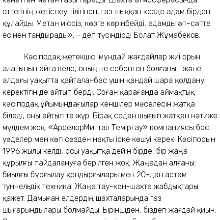
оттегінің жетіспеушілігінен, газ шыққан кезде адам бірден
құлайды. Метан иіссіз, көзге көрінбейді, адамды әп-сәтте
есінен тандырады», - деп түсіндірді Болат Жұмабеков.
Кәсіподақ жетекшісі мұндай жағдайлар жиі орын
алатынын айта келе, оның не себептен болғанын және
алдағы уақытта қайталанбас үшін қандай шара қолдану
керектігін де айтып берді. Соған қарағанда аймақтық
кәсіподақ ұйымындағылар кеншілер мәселесін жатқа
біледі, оны айтып та жүр. Бірақ содан шығып жатқан нәтиже
мүлдем жоқ. «АрселорМиттал Теміртау» компаниясы бос
уәделер мен көп сөзден нақты іске көшуі керек. Кәсіпорын
1996 жылы келді, осы уақытқа дейін бірде-бір жаңа
құрылғы пайдалануға берілген жоқ. Жаңадан алғаны:
биылғы бұрғылау қондырғылары мен 20-дан астам
туннельдік техника. Жаңа тау-кен-шахта жабдықтары
қажет. Дамыған елдердің шахталарында газ
шығарындылары болмайды. Біріншіден, біздегі жағдай қиын.