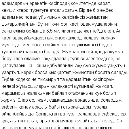
адамдардың әрекетін кәсіподақ комитетінде қарап,
кемшіліктерді түзетуге атсалысатын. Бір де бір еңбек
адамы кәсіподақ ұйымының келісімінсіз жұмыстан
шығарылмайтын. Бүгінгі күні сол кәсіподақ мүшелерінің
саны еліміз бойынша 3,5 миллионға да жетпейді екен. Ал
кәсіподақ ұйымдарының еңбекшілерді қолдау, қорғау
мүмкіндігі мен соған сәйкес жалпы ұжымдағы беделі
туралы айтпасақ та болады. Жұмсартып айтқанда жұмыс
берушілер олармен ақылдаспақ түгіл сөйлеспейді де, өз
қалауларынша шешім қабылдайды. Ақысыз жұмыс уақытын
ұзартып, керек болса қысқартып жұмыстан босата салады.
Еңбек кодексіне пысқырып та қарамайтын кәсіпорын
иелері жұмысшыларын құлақкесті құлындай жұмсап,
мардымсыз жалақымен байлап отырғанына куә болып
жүрміз. Олар сол жұмысшылардың арқасында, солардың
еңбегін қанау арқылы байып отырғандары туралы
ойланбайды да. Сондықтан да түрлі салаларда еңбекшілер
құқығы тапталып, арыз-шағымдар жиі айтылып келеді. Ол
өз кезегінде мыңдаған еңбекшілерідің көшеге шығып,