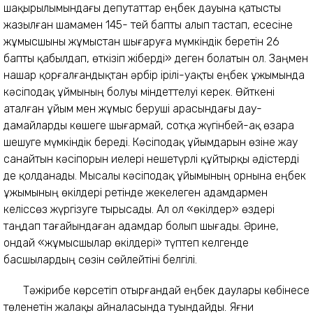
шақырылымындағы депутаттар еңбек дауына қатысты
жазылған шамамен 145- тей бапты алып тастап, есесіне
жұмысшыны жұмыстан шығаруға мүмкіндік беретін 26
бапты қабылдап, өткізіп жіберді» деген болатын ол. Заңмен
нашар қорғалғандықтан әрбір ірілі-уақты еңбек ұжымында
кәсіподақ ұймының болуы міндеттелуі керек. Өйткені
аталған ұйым мен жұмыс беруші арасындағы дау-
дамайларды көшеге шығармай, сотқа жүгінбей-ақ өзара
шешуге мүмкіндік береді. Кәсіподақ ұйымдарын өзіне жау
санайтын кәсіпорын иелері нешетүрлі құйтырқы әдістерді
де қолданады. Мысалы кәсіподақ ұйымының орнына еңбек
ұжымының өкілдері ретінде жекелеген адамдармен
келіссөз жүргізуге тырысады. Ал ол «өкілдер» өздері
таңдап тағайындаған адамдар болып шығады. Әрине,
ондай «жұмысшылар өкілдері» түптеп келгенде
басшылардың сөзін сөйлейтіні белгілі.
Тәжірибе көрсетіп отырғандай еңбек даулары көбінесе
төленетін жалақы айналасында туындайды. Яғни