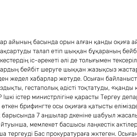
қаңтар айының басында орын алған қанды оқиға 
қсартуды талап етіп шыққан бұқараның бейбі
естердің іс-әрекеті әлі де толығымен тексеріл
рдың бейбіт шеруге шыққан жазықсыз жастард
ен жедел хабарлар жетуде. Осыған байланысты
здықты, гестаполық әдісті тоқтатуды, «қанды
Ішкі істер ми­нистр­лігіне қарасты Тергеу де
ткен брифингте осы оқиғаға қатысты елімізде
ік барысында 7 аңшылар дүкеніне шабуыл жасал
 айтуынша, мемлекет басшысы лаңкестік актіле
тергеуді Бас прокуратураға жүктеген. Осыған