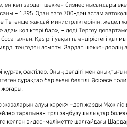
ше, ең көп зардап шеккен бизнес нысандары ек
 саны – 1 395. Одан өзге 700-ден астам автокө
е Төтенше жағдай министрліктерінің, жедел 
ке адам көліктері бар», – деді Тергеу департа
босатылған. Қазіргі уақытта өндірістегі қыл­
млрд. теңгеден асыпты. Зардап шеккендердің
құрғақ фактілер. Оның дәлдігі мен анықтығын
теген сұрақтар бар екені белгілі. Әсіресе по
 жоғары.
р жазаларын алуы керек» –деп жазды Мәжіліс 
лер тарапынан түрлі заңбұзушылықтар болған.
зге келген видео-мәліметте шалғайдағы Шарда