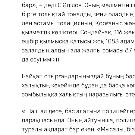
бар», – деді С.Әділов. Оның мәліметін
бірге толықтай тоналды, яғни олардың
ден астамы полицияның, Қорғаныс жән
қызметтік көліктері. Сондай-ақ, 116 же
ешбір қылмысқа қатысы жоқ 1083 адам 
залалдың алдын ала жалпы сомасы 87 
да өсуі мүмкін.
Байқап отырғандарыңыздай бұның бәрі 
халықтың көкейінде бұдан да басқа көп
зомбылыққа халықтың наразылығы өте
«Шаш ал десе, бас алатын» полицейле
парақшасында. Оның айтуынша, полицей
туралы ақпарат бар екен. «Мысалы, бі