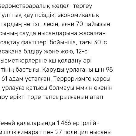
 ведомствоаралық жедел-тергеу
 ұлттық қауіпсіздік, экономикалық
рдың негізгі үлесін, яғни 70 пайызын
ласының сауда нысандарына жасалған
сақтау фактілері бойынша, тағы 30 іс
сақана бүлдіру және жою, 12-сі
қызметкерлеріне күш қолдану әрі
тінің бастығы. Қаруды ұрлағаны үшін 98
 61 адам ұсталған. Тер­роризмге қарсы
 ұрлауға қатысы болмауы мүмкін екенін
қару ерікті түрде тапсырылғанын атап
мей қалаларында 1 466 әртүрлі үй-
імшілік ғимарат пен 27 полиция нысаны