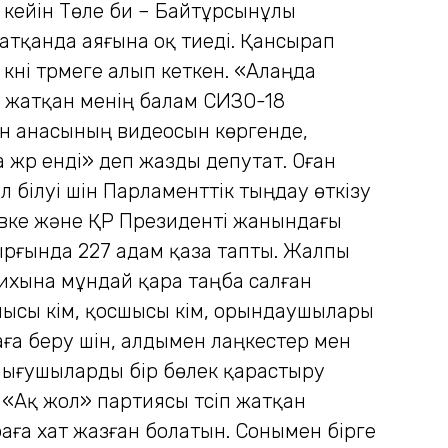
н кейін Төле би – Байтұрсынұлы
атқанда аяғына оқ тиеді. Қансырап
үні түрмеге алып кеткен. «Алаңда
 жатқан менің балам СИЗО-18
ан анасының видеосын көр­генде,
 жүр енді» деп жазды депутат. Оған
білуі үшін Парламенттік тыңдау өткізу
в­ке және ҚР Президенті жанын­дағы
ырғында 227 адам қаза тапты. Жалпы
арихына мұндай қара таңба салған
сшысы кім, қосшысы кім, орындаушылары
аға беру үшін, алдымен лаңкестер мен
шығушыларды бір бөлек қарастыру
 «Ақ жол» партиясы түсіп жатқан
аға хат жазған болатын. Сонымен бірге