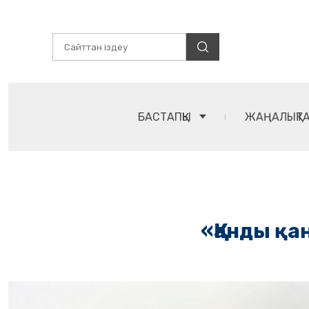
БАСТАПҚЫ
ЖАҢАЛЫҚТ
«Қанды қ