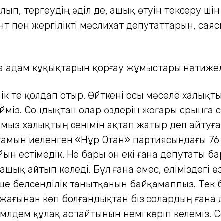
лып, тергеудің әділ де, ашық өтуін тексеру үшін
т пен жергілікті мәслихат депутаттарын, сая
нша адам құқықтарын қор­ғау жұмыстары нәтиже
к те қолдап отыр. Өйткені осы мәселе халықты
міз. Сондықтан олар өздерін жоғары орынға са
арымыз халықтың сенімін ақтап жатыр деп айту
стамын иеленген «Нұр Отан» партиясындағы 7
н естімедік. Не бары он екі ғана депутаты б
ашық айтып келеді. Бұл ғана емес, еліміздегі ө
 белсенділік танытқанын байқамаппыз. Тек бі
 жағынан көп болғандықтан біз солардың ғана д
мүлдем құлақ аспайтынын үнемі көріп келеміз.