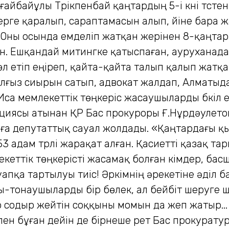
айбайұлы Түрікпенбай қаңтардың 5-і күні түсте
рге қаралып, сараптамасын алып, үйіне бара ж
 Оны осында емделіп жатқан жерінен 8-қаңтар к
. Ешқандай митингке қатыспаған, ауруханада
өл етіп еңіреп, қайта-қайта талып қалып жатқ
алғыз сиырын сатып, адвокат жалдап, Алматыда
 мемлекеттік төңкеріс жасаушыларды бүкіл ел 
акциясы атынан ҚР Бас прокуроры Ғ.Нұрдәулето
аға депутаттық сауал жолдады. «Қаңтардағы қ
3 адам түрлі жарақат алған. Қасиетті қазақ т
екеттік төңкерісті жасамақ болған кімдер, ба
уапқа тартылуы тиіс! Әркімнің әрекетіне әділ б
ы-тонаушыларды бір бөлек, ал бейбіт шеруге 
зір содыр жейтін соққыны момын да жеп жатыр...
н бұған дейін де бірнеше рет Бас прокуратур