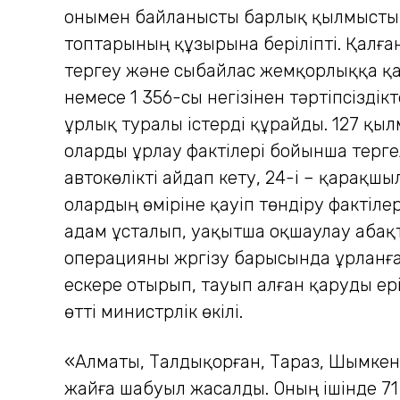
онымен байланысты барлық қылмыстық
топтарының құзырына беріліпті. Қалған
тергеу және сыбайлас жемқорлыққа қар
немесе 1 356-сы негізінен тәртіпсізд
ұрлық туралы істерді құрайды. 127 қыл
оларды ұрлау фактілері бойынша тергелу
автокөлікті айдап кету, 24-і – қарақш
олардың өміріне қауіп төндіру фактілер
адам ұс­талып, уақытша оқшаулау абақ­
операцияны жүргізу барысында ұрланға
ескере отырып, тауып алған қаруды ерік
өтті министрлік өкілі.
«Алматы, Талдықорған, Тараз, Шымкент
жайға шабуыл жасалды. Оның ішінде 71