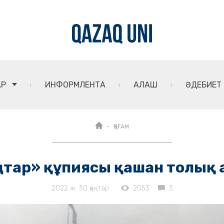
АР
ИНФОРМЛЕНТА
АЛАШ
ӘДЕБИЕТ
ҚОҒАМ
аңтар» құпиясы қашан толық
2022 ж. 30 қаңтар
2053
3