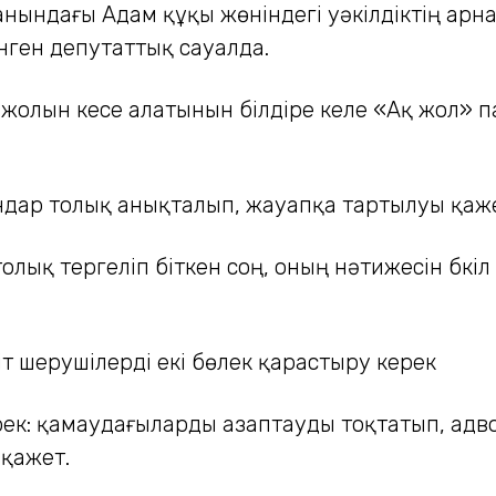
нындағы Адам құқы жөніндегі уәкілдіктің арна
нген депутаттық сауалда.
 жолын кесе алатынын білдіре келе «Ақ жол»
ғандар толық анықталып, жауапқа тартылуы қаж
олық тергеліп біткен соң, оның нәтижесін бүкіл
іт шерушілерді екі бөлек қарастыру керек
ерек: қамаудағыларды азаптауды тоқтатып, адв
қажет.