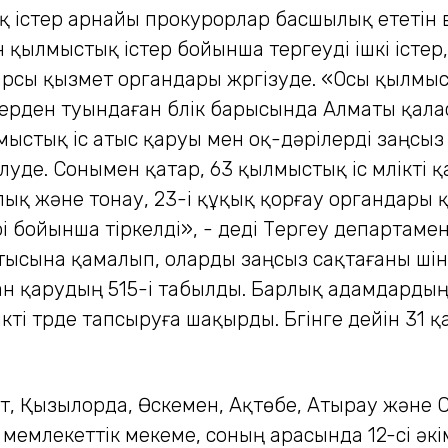
 істер арнайы прокурорлар басшылық ететін
 қылмыстық істер бойынша тергеуді ішкі істер,
сы қызмет органдары жүргізуде. «Осы қылмыста
іктерден туындаған бүлік барысында Алматы қа
мыстық іс атыс қаруы мен оқ-дәрілерді заңсыз 
де. Сонымен қатар, 63 қылмыстық іс мүлікті қа
ылық және тонау, 23-і құқық қорғау органдары 
і бойынша тіркелді», - деді Тергеу департамен
тысына қамалып, оларды заңсыз сақтағаны үшін
н қарудың 515-і табылды. Барлық адам­дардың
ті түрде тап­сыруға шақырды. Бүгінге дейін 31 
, Қызылорда, Өскемен, Ақтөбе, Атырау және Се
 мемлекеттік мекеме, соның арасында 12-сі әк