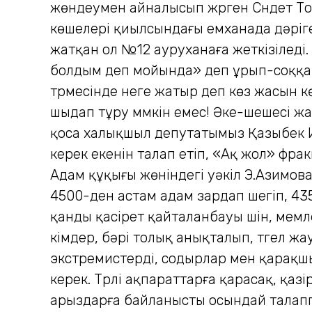
жөндеумен айналысып жүрген Сүндет Тоғ
көшелері қиылсындағы емханада дәріге
жатқан ол №12 ауруханаға жеткізіледі.
болдым деп мойында» деп ұрып-соққан
түрмесінде неге жатыр деп көз жасын к
шыдап тұру мүмкін емес! Әке-шешесі ж
қоса халықшыл депутатымыз Қазыбек Иса
керек екенін талап етіп, «Ақ жол» фр
Адам құқығы жөніндегі уәкіл Э.Азимов
4500-ден астам адам зардап шегіп, 435
қанды қасірет қайталанбауы үшін, мемл
кімдер, бәрі толық анықталып, түгел жа
экстремистерді, содырлар мен қарақш
керек. Түрлі ақпараттарға қарасақ, қа
арыздарға байланысты осындай талаппе