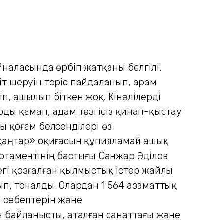
айналасында өрбіп жатқаны белгілі.
т шеруін теріс пайдаланып, арам
іп, ашылып біткен жоқ. Кінәлілерді
ы қамап, адам төзгісіз қинап-қыстау
 қоғам белсенділері өз
 қаңтар» оқиғасын құпияламай ашық
партаментінің бастығы Санжар Әділов
гі қозғалған қылмыстық істер жайлы
ып, тоналды. Олардан 1 564 азаматтық
р себептерін және
 байланысты, аталған санаттағы және