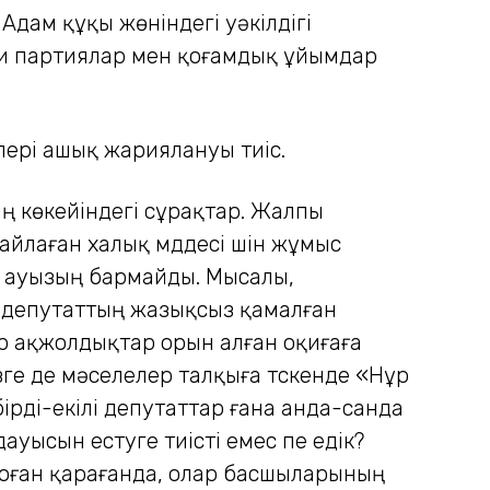
 Адам құқы жөніндегі уәкілдігі
си партиялар мен қоғамдық ұйымдар
лері ашық жариялануы тиіс.
ң көкейіндегі сұрақтар. Жалпы
йлаған халық мүддесі үшін жұмыс
ға ауызың бармайды. Мысалы,
6 депутаттың жазықсыз қамалған
ар ақжолдықтар орын алған оқиғаға
зге де мәселелер талқыға түскенде «Нұр
рді-екілі депутаттар ғана анда-санда
ауысын естуге тиісті емес пе едік?
 Соған қарағанда, олар басшыларының