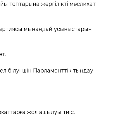
йы топтарына жергілікті мәслихат
 партиясы мынандай ұсыныстарын
ет.
 ел білуі үшін Парламенттік тыңдау
окаттарға жол ашылуы тиіс.