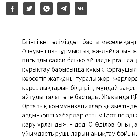
Бүгінгі күнгі еліміздегі басты мәселе 
Әлеуметтік-тұрмыстық жағдайларын жа
пиғылды саяси бүлікке айналдырған лаңк
құрықтау барысында құқық қорғаушыла
көрсетіп жатқаны туралы жер-жерлерд
қарсылықтарын білдіріп, мұндай заңсы
айтуды талап ете бастады. Жақында ҚР 
Орталық коммуникациялар қызметінде ө
азды-көпті хабардар етті. «Тәртіпсізд
қару ұрланды», – деді С. Әділов. Оның
ұйымдастырушыларын анықтау бойынша 