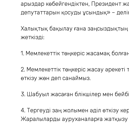
арыздар көбейгендіктен, Президент жа
депутаттарын қосуды ұсындық» – делі
Халықтық бақылау ғана заңсыз­дықтың
жеткізді:
1. Мемлекеттік төңкеріс жаса­мақ бол
2. Мемлекеттік төңкеріс жасау әрекеті т
өткізу жөн деп санаймыз.
3. Шабуыл жасаған бүлікші­лер мен бейб
4. Тергеуді заң жолымен әділ өткізу к
Жаралыларды ауруханаларға жатқызу 