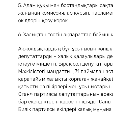
5. Адам құқы мен бостан­дық­тары сақта
жанынан комиссиялар құрып, парламен
өкілдерін қосу керек.
6. Халықтан түсетін ақпарат­тар бойы
Ақжолдықтардың бұл ұсыны­сын көпшілі
депутаттарды – халық қалаулылары дей
істеуге мін­детті. Бірақ сол депутатт
Мәжілістегі мандаттың 71 пайыздан а
қарапайым халықты қорғаған жанайқайы
қатысты өз пікірлері мен ұсыныстарын 
Отан» партиясы депутаттарының ерекше
бар екендіктерін көрсетіп қояды. Саны
Билік партиясы өкілдері халық мұңына 