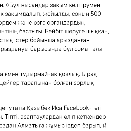
ен. «Бұл нысандар зақым келтірумен
лік зақымдалып, жойылды, соның 500-
жәрдем және өзге органдардың
ментінің бастығы. Бейбіт шеруге шыққан,
мыстық істер бойынша арызданған
 арыздануы барысында бұл сома тағы
а күмән тудырмай-ақ қоялық. Бірақ
лицейлер тарапынан болған зорлық-
депутаты Қазыбек Иса Facebook-тегі
 Тіпті, азаптаулардан өліп кеткендер
радан Алматыға жұмыс іздеп барып, үй