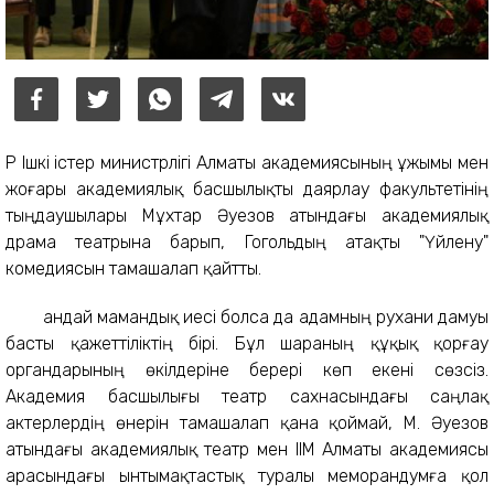
ҚР Ішкі істер министрлігі Алматы академиясының ұжымы мен
жоғары академиялық басшылықты даярлау факультетінің
тыңдаушылары Мұхтар Әуезов атындағы академиялық
драма театрына барып, Гогольдың атақты "Үйлену"
комедиясын тамашалап қайтты.
Қандай мамандық иесі болса да адамның рухани дамуы
басты қажеттіліктің бірі. Бұл шараның құқық қорғау
органдарының өкілдеріне берері көп екені сөзсіз.
Академия басшылығы театр сахнасындағы саңлақ
актерлердің өнерін тамашалап қана қоймай, М. Әуезов
атындағы академиялық театр мен ІІМ Алматы академиясы
арасындағы ынтымақтастық туралы меморандумға қол