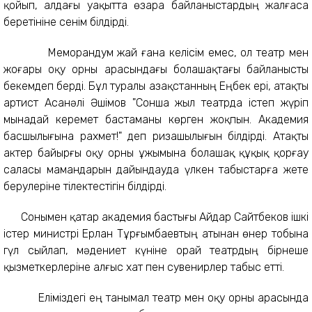
қойып, алдағы уақытта өзара байланыстардың жалғаса
беретініне сенім білдірді.
Меморандум жай ғана келісім емес, ол театр мен
жоғары оқу орны арасындағы болашақтағы байланысты
бекемдеп берді. Бұл туралы Қазақстанның Еңбек ері, атақты
артист Асанәлі Әшімов "Сонша жыл театрда істеп жүріп
мынадай керемет бастаманы көрген жоқпын. Академия
басшылығына рахмет!" деп ризашылығын білдірді. Атақты
актер байырғы оқу орны ұжымына болашақ құқық қорғау
саласы мамандарын дайындауда үлкен табыстарға жете
берулеріне тілектестігін білдірді.
Сонымен қатар академия бастығы Айдар Сайтбеков ішкі
істер министрі Ерлан Тұрғымбаевтың атынан өнер тобына
гүл сыйлап, мәдениет күніне орай театрдың бірнеше
қызметкерлеріне алғыс хат пен сувенирлер табыс етті.
Еліміздегі ең танымал театр мен оқу орны арасында