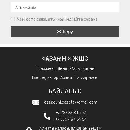
Мені есте сақта, аты-жөнімді қайта сұрама
«ҚАЗАҚ ҮНІ» ЖШС
Президент: Қаныш Жарылқасын
Бас редактор: Азамат Тасқараұлы
БАЙЛАНЫС
qazaquni.gazeta@gmail.com
+7 727 398 57 31
+7 776 487 64 54
Алматы қаласы, Қалқаман ықшам