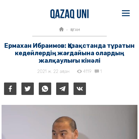
ҚОҒАМ
Ермахан Ибраимов: Қазақстанда тұратын
кедейлердің жағдайына олардың
жалқаулығы кінәлі
2021 ж. 22 ақпан
4119
1