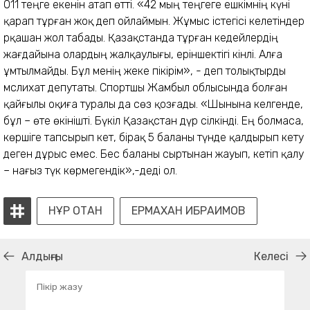
011 теңге екенін атап өтті. «42 мың теңгеге ешкімнің күні
қарап тұрған жоқ деп ойлаймын. Жұмыс істегісі келетіндер
әрқашан жол табады. Қазақстанда тұрған кедейлердің
жағдайына олардың жалқаулығы, еріншектігі кінәлі. Алға
ұмтылмайды. Бұл менің жеке пікірім», - деп толықтырды
мәслихат депутаты. Спортшы Жамбыл облысында болған
қайғылы оқиға туралы да сөз қозғады. «Шынына келгенде,
бұл – өте өкінішті. Бүкіл Қазақстан дүр сілкінді. Ең болмаса,
көршіге тапсырып кет, бірақ 5 баланы түнде қалдырып кету
деген дұрыс емес. Бес баланы сыртынан жауып, кетіп қалу
– нағыз түк көрмегендік»,-деді ол.
НҰР ОТАН
ЕРМАХАН ИБРАИМОВ
Алдыңғы
Келесі