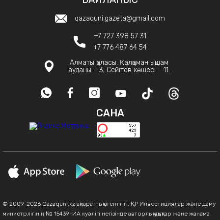
qazaquni.gazeta@gmail.com
+7 727 398 57 31
+7 776 487 64 54
Алматы қаласы, Қалқаман ықшам
ауданы – 3, Сейітов көшесі – 11.
САНАҚ
© 2009-2026 Qazaquni.kz ақпараттық агенттігі, ҚР Инвестициялар және даму
министрлігінің № 15439-ИА куәлігі негізінде авторлық құқықтар және жанама