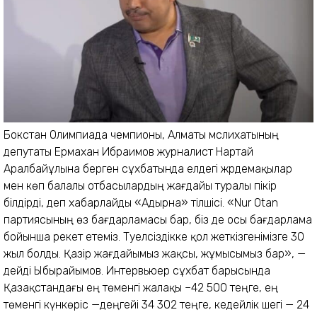
Бокстан Олимпиада чемпионы, Алматы мәслихатының
депутаты Ермахан Ибраимов журналист Нартай
Аралбайұлына берген сұхбатында елдегі жәрдемақылар
мен көп балалы отбасылардың жағдайы туралы пікір
білдірді, деп хабарлайды «Адырна» тілшісі. «Nur Otan
партиясының өз бағдарламасы бар, біз де осы бағдарлама
бойынша әрекет етеміз. Тәуелсіздікке қол жеткізгенімізге 30
жыл болды. Қазір жағдайымыз жақсы, жұмысымыз бар», —
дейді Ыбырайымов. Интервьюер сұхбат барысында
Қазақстандағы ең төменгі жалақы –42 500 теңге, ең
төменгі күнкөріс —деңгейі 34 302 теңге, кедейлік шегі — 24