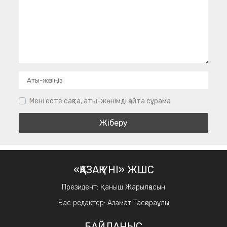
Мені есте сақта, аты-жөнімді қайта сұрама
«ҚАЗАҚ ҮНІ» ЖШС
Президент: Қаныш Жарылқасын
Бас редактор: Азамат Тасқараұлы
БАЙЛАНЫС