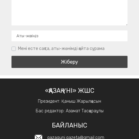
Мені есте сақта, аты-жөнімді қайта сұрама
«ҚАЗАҚ ҮНІ» ЖШС
Президент: Қаныш Жарылқасын
Бас редактор: Азамат Тасқараұлы
БАЙЛАНЫС
qazaquni.gazeta@gmail.com