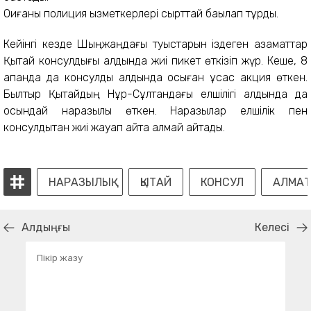
Оқиғаны полиция қызметкерлері сырттай бақылап тұрды.
Кейінгі кезде Шыңжаңдағы туыстарын іздеген азаматтар
Қытай консулдығы алдында жиі пикет өткізіп жүр. Кеше, 8
ақпанда да консулдық алдында осыған ұқсас акция өткен.
Былтыр Қытайдың Нұр-Сұлтандағы елшілігі алдында да
осындай наразылық өткен. Наразылар елшілік пен
консулдықтан жиі жауап айта алмай қайтады.
НАРАЗЫЛЫҚ
ҚЫТАЙ
КОНСУЛ
АЛМА
Алдыңғы
Келесі