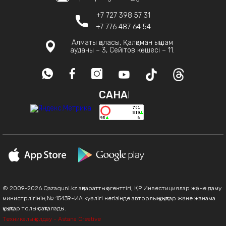
+7 727 398 57 31
+7 776 487 64 54
Алматы қаласы, Қалқаман ықшам
ауданы – 3, Сейітов көшесі – 11.
САНАҚ
© 2009-2026 Qazaquni.kz ақпараттық агенттігі, ҚР Инвестициялар және даму
министрлігінің № 15439-ИА куәлігі негізінде авторлық құқықтар және жанама
құқықтар толық сақталады.
Техникалық қолдау - Astana Creative