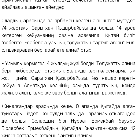
айқайлады ашынған әйелдер.
Олардың арасында қол арбамен келген екінші топ мүгедегі
74 жастағы Сарқытхан Қыдырбайқызы да болды. 14 құрсақ
көтерген кейуананың сөзіне қарағанда, Қытай билігі
"себептен-себепсіз ұлының төлқұжатын тартып алған". Енді
ол шекарадан бері қарай өте алмай отыр.
- Ұлымды көрмегелі 4 жылдың жүзі болды. Төлқұжатты қолына
беріп, жіберсе деп отырмын. Баламды көріп өлсем арманым
жоқ, - дейді Сарқытхан Қызырбайқызы. Көзі нашар көретін
кейуана Алматыда келінінің қолында тұратынын, кейде
жалғыз қалып, көмекке зәру болып қалатынын да жеткізді.
Жиналғандар арасында кеше, 8 ақпанда Қытайда қалған
туыстарын іздеп, консулдық алдында наразылық өткізгендер
де болды. Солардың бірі Нұрзат Ермекбай бауыры
Бірлесбек Ермекбайдың Қытайда "жазықтан-жазықсыз 12
жылға сотталып кеткенін" айтып налыды.