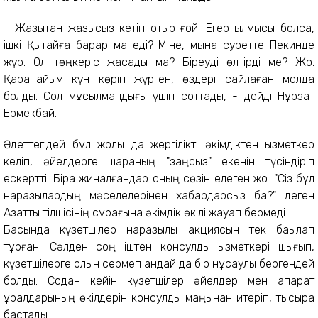
- Жазықтан-жазықсыз кетіп отыр ғой. Егер қылмысы болса,
ішкі Қытайға барар ма еді? Міне, мына суретте Пекинде
жүр. Ол төңкеріс жасады ма? Біреуді өлтірді ме? Жоқ.
Қарапайым күн көріп жүрген, өздері сайлаған молда
болды. Сол мұсылмандығы үшін соттады, - дейді Нұрзат
Ермекбай.
Әдеттегідей бұл жолы да жергілікті әкімдіктен қызметкер
келіп, әйелдерге шараның "заңсыз" екенін түсіндіріп
ескертті. Бірақ жиналғандар оның сөзін елеген жоқ. "Сіз бұл
наразылардың мәселелерінен хабардарсыз ба?" деген
Азаттық тілшісінің сұрағына әкімдік өкілі жауап бермеді.
Басында күзетшілер наразылық акциясын тек бақылап
тұрған. Сәлден соң іштен консулдық қызметкері шығып,
күзетшілерге қолын сермеп қандай да бір нұсқаулық бергендей
болды. Содан кейін күзетшілер әйелдер мен ақпарат
құралдарының өкілдерін консулдық маңынан итеріп, тықсыра
бастады.