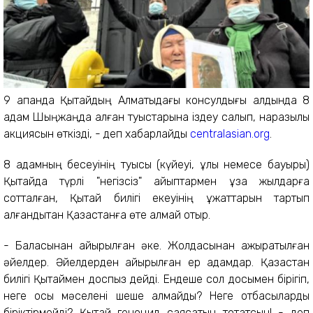
9 ақпанда Қытайдың Алматыдағы консулдығы алдында 8
адам Шыңжаңда қалған туыстарына іздеу салып, наразылық
акциясын өткізді, - деп хабарлайды
centralasian.org
.
8 адамның бесеуінің туысы (күйеуі, ұлы немесе бауыры)
Қытайда түрлі "негізсіз" айыптармен ұзақ жылдарға
сотталған, Қытай билігі екеуінің құжаттарын тартып
алғандықтан Қазақстанға өте алмай отыр.
- Баласынан айырылған әке. Жолдасынан ажыратылған
әйелдер. Әйелдерден айырылған ер адамдар. Қазақстан
билігі Қытаймен доспыз дейді. Ендеше сол досымен бірігіп,
неге осы мәселені шеше алмайды? Неге отбасыларды
біріктірмейді? Қытай геноцид саясатын тоқтатсын! - деп