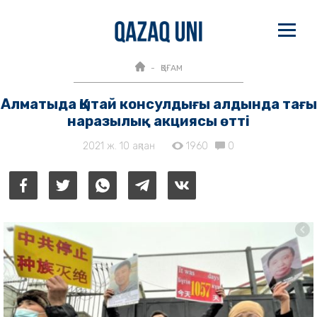
ҚОҒАМ
Алматыда Қытай консулдығы алдында тағы
наразылық акциясы өтті
2021 ж. 10 ақпан
1960
0