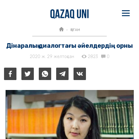
ҚОҒАМ
Дінаралық диалогтағы әйелдердің орны
2020 ж. 29 желтоқсан
2823
0