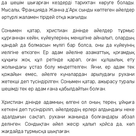
да шешім шығарған кездерді тарихтан көруге болады.
Мысалы, Францияда Жанна д’Арк сынды көптеген әйелдер
әртүрлі жаламен тірідей отқа жағылды.
Сонымен қатар, христиан дінінде әйелдер тұрмыс
құрғаннан кейін, күйеулерінің меншігіне айналып, олардың
қандай да болмасын мүлігі бар болса, оны да күйеуінің
иелігіне өткізген. Ер адам әйеліне азаматтық, қоғамдық
құқығы жоқ құл ретінде қарап, оған құлшылық ету
жолындағы ұстаз болу міндеттелген. Яғни, ер адам тек
қожайын емес, әйелге күнәлардан арылудағы рухани
жетекші деп түсіндірілген. Сонымен қатар, ажырасу туралы
шешімді тек ер адам ғана қабылдайтын болған.
Христиан дінінде адамның өлгені ол оның терең ұйқыға
кеткені деп түсіндіріліп, әйелдердің ерлері алдындағы неке
адалдығын сақтап, рухани жанында болғандары абзал
делінген. Сондықтан әйел жесір қалып қойса да, көп
жағдайда тұрмысқа шықпаған.