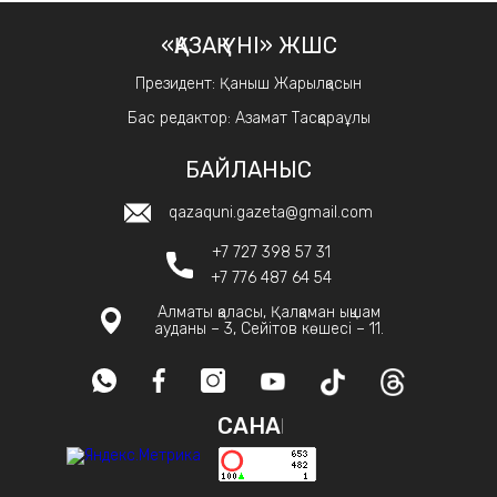
«ҚАЗАҚ ҮНІ» ЖШС
Президент: Қаныш Жарылқасын
Бас редактор: Азамат Тасқараұлы
БАЙЛАНЫС
qazaquni.gazeta@gmail.com
+7 727 398 57 31
+7 776 487 64 54
Алматы қаласы, Қалқаман ықшам
ауданы – 3, Сейітов көшесі – 11.
САНАҚ