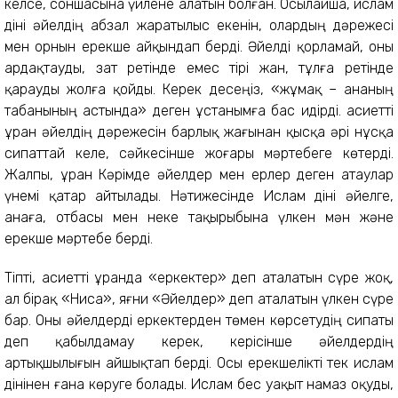
келсе, соншасына үйлене алатын болған. Осылайша, ислам
діні әйелдің абзал жаратылыс екенін, олардың дәрежесі
мен орнын ерекше айқындап берді. Әйелді қорламай, оны
ардақтауды, зат ретінде емес тірі жан, тұлға ретінде
қарауды жолға қойды. Керек десеңіз, «жұмақ – ананың
табанының астында» деген ұстанымға бас идірді. Қасиетті
Құран әйелдің дәрежесін барлық жағынан қысқа әрі нұсқа
сипаттай келе, сәйкесінше жоғары мәртебеге көтерді.
Жалпы, Құран Кәрімде әйелдер мен ерлер деген атаулар
үнемі қатар айтылады. Нәтижесінде Ислам діні әйелге,
анаға, отбасы мен неке тақырыбына үлкен мән және
ерекше мәртебе берді.
Тіпті, Қасиетті Құранда «еркектер» деп аталатын сүре жоқ,
ал бірақ «Ниса», яғни «Әйелдер» деп аталатын үлкен сүре
бар. Оны әйелдерді еркектерден төмен көрсетудің сипаты
деп қабылдамау керек, керісінше әйелдердің
артықшылығын айшықтап берді. Осы ерекшелікті тек ислам
дінінен ғана көруге болады. Ислам бес уақыт намаз оқуды,