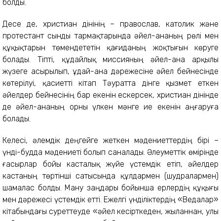
болды.
Десе де, христиан дінінің – православ, католик және
протестант сынды тармақтарында әйел-ананың рөлі мен
құқықтарын төмендететін қағиданың жоқтығын көруге
болады. Тіпті, құдайлық миссияның әйел-ана арқылы
жүзеге асырылып, Құдай-ана дәрежесіне әйел бейнесінде
көтерілуі, қасиетті кітап Тәуратта дінге қызмет еткен
әйелдер бейнесінің бар екенін ескерсек, христиан дінінде
де әйел-ананың орны үлкен мәнге ие екенін аңғаруға
болады.
Келесі, әлемдік деңгейге жеткен мәдениеттердің бірі –
үнді-будда мәдениеті болып саналады. Әлеуметтік өмірінде
ғасырлар бойы касталық жүйе үстемдік етіп, әйелдер
кастаның төртінші сатысында құлдармен (шудралармен)
шамалас болды. Ману заңдары бойынша ерлердің құқығы
мен дәрежесі үстемдік етті. Ежелгі үнділіктердің «Ведалар»
кітабындағы суреттеуде «әйел кесірткеден, жыланнан, улы