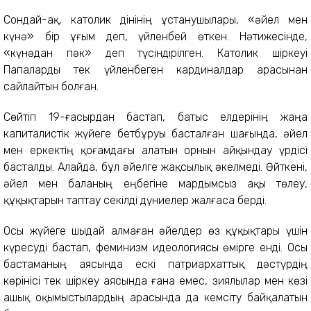
Сондай-ақ, католик дінінің ұстанушылары, «әйел мен
күнә» бір ұғым деп, үйленбей өткен. Нәтижесінде,
«күнәдан пәк» деп түсіндірілген. Католик шіркеуі
Папаларды тек үйленбеген кардиналдар арасынан
сайлайтын болған.
Сөйтіп 19-ғасырдан бастап, батыс елдерінің жаңа
капиталистік жүйеге бетбұруы басталған шағында, әйел
мен еркектің қоғамдағы алатын орнын айқындау үрдісі
басталды. Алайда, бұл әйелге жақсылық әкелмеді. Өйткені,
әйел мен баланың еңбегіне мардымсыз ақы төлеу,
құқықтарын таптау секілді дүниелер жалғаса берді.
Осы жүйеге шыдай алмаған әйелдер өз құқықтары үшін
күресуді бастап, феминизм идеологиясы өмірге енді. Осы
бастаманың аясында ескі патриархаттық дәстүрдің
көрінісі тек шіркеу аясында ғана емес, зиялылар мен көзі
ашық оқымыстылардың арасында да кемсіту байқалатын