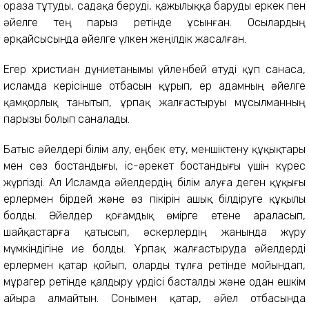
ораза тұтуды, садақа беруді, қажылыққа баруды еркек пен
әйелге тең парыз ретінде ұсынған. Осылардың
әрқайсысында әйелге үлкен жеңілдік жасалған.
Егер христиан дүниетанымы үйленбей өтуді құп санаса,
исламда керісінше отбасын құрып, ер адамның әйелге
қамқорлық танытып, ұрпақ жалғастыруы мұсылманның
парызы болып саналады.
Батыс әйелдері білім алу, еңбек ету, меншіктену құқықтары
мен сөз бостандығы, іс-әрекет бостандығы үшін күрес
жүргізді. Ал Исламда әйелдердің білім алуға деген құқығы
ерлермен бірдей және өз пікірін ашық білдіруге құқылы
болды. Әйелдер қоғамдық өмірге етене араласып,
шайқастарға қатысып, әскерлердің жанында жүру
мүмкіндігіне ие болды. Ұрпақ жалғастыруда әйелдерді
ерлермен қатар қойып, оларды тұлға ретінде мойындап,
мұрагер ретінде қалдыру үрдісі басталды және одан ешкім
айыра алмайтын. Сонымен қатар, әйел отбасында