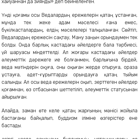
хайуаннан да зиянды» деп бейнеленген.
Үнді қоғамы осы Ведалардың ережелерін қатаң ұстанған,
мұнда тек жеке адам мәселесі ғана емес,
бүкілкасталардың, елдің мәселелері талқыланған. Сөйтіп,
Ведалардың ережесін сақтау, Ману заңын орындаумен тек
болды. Онда барлық кастадағы әйелдерге бала тәрбиесі,
үй шаруасы міндеттелді. Ал жоғары кастадағы әйелдер
әлеуметтік дәрежеге ие болғанмен, барлығына бірдей,
веда мәтіндерін оқуға, оны оқыған жерде отыруға, ораза
ұстауға, әдет-ғұрыптарды орындауға қатаң тыйым
салынды. Ал осы веда ережелерін оқып, зерттеген әйелдер
қоғамнан, өз отбасынан шеттетіліп, әлеуметтік статусынан
айырылған.
Алайда, заман өте келе қатаң жарғының мәнісі жойыла
бастағаны байқалып, буддизм іліміне өзгерістер ене
бастады.