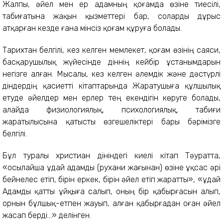
Жалпы, әйел мен ер адамның қоғамда өзіне тиесілі,
табиғатына жақын қызметтері бар, соларды дұрыс
атқарған кезде ғана мінсіз қоғам құруға болады.
Тарихтан белгілі, кез келген мемлекет, қоғам өзінің саяси,
басқарушылық жүйесінде діннің кейбір ұстанымдарын
негізге алған. Мысалы, кез келген әлемдік және дәстүрлі
діндердің қасиетті кітаптарында Жаратушыға құлшылық
етуде әйелдер мен ерлер тең екендігін көруге болады,
алайда физиологиялық, психологиялық, табиғи
жаратылысына қатысты өзгешеліктері бары бәрімізге
белгілі.
Бұл туралы христиан дініндегі киелі кітап Тәуратта,
«осылайша Құдай адамды (рухани жағынан) өзіне ұқсас әрі
бейнелес етіп, бірін еркек, бірін әйел етіп жаратты», «Құдай
Адамды қатты ұйқыға салып, оның бір қабырғасын алып,
орнын бұлшық-етпен жауып, алған қабырғадан оған әйел
жасап берді...» делінген.