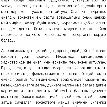
Қазіргі кезде заманауи буддизмнің ұстанушылары өз
уағыздары мен дәрістерінде ерлер мен әйелдердің орны
мен дәрежесі туралы көп айтуда. Олардың пікірінше,
әйелдің еркектен ең басты артықшылығы оның шексіз
мейірімділігі, «олар бүкіл әлемді жүрегіммен қабыл алып,
сезеді» деген. Яғни аталған мәдениетте де әйел
дәрежесіне қатысты көзқарастың өзгергенін көруге
болады.
Ал енді ислам дініндегі әйелдің орны қандай дейтін болсақ,
қасиетті Құран Кәрімде, Мұхаммед пайғамбардың
хадистерінде де әйел мен еркектің тең екені айтылған.
Бірақ, теңдіктің астында олар тең жаратылғанымен,
психологиялық, физиологиялық жағынан бірдей емес
екендігі белгілі. Ислам діні ежелгі араб еліндегі қараңғылық
кезеңіндегі әйелге деген, дүниеге келген қыз балаға деген
қарым-қатынасты тоқтатты. Өйткені, отбасында дүниеге
келген қыз баланы қабылдамай, тірілей көметін, әйелдерді
затша саудалап, еркектерге қанша әйелмен үйленгісі