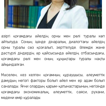
Қазіргі қоғамдағы әйелдің орны мен рөлі туралы көп
айтылуда. Соның ішінде дінаралық диалогтағы әйелдің
орны туралы сөз қозғалып, зерттелуде. Әлемдік және
дәстүрлі діндердің әр қайсысында әйелдің отбасындағы,
қоғамдағы рөлі мен оның құқықтары туралы нақты
айқындалған.
Мәселен, кез келген қоғамның құраушысы, әлеуметтік
дамудың негізгі факторы болып әйел мен ер адам болып
саналады. Яғни олардың қарым-қатынастарының негізінде
қоғамдағы экономикалық, әлеуметтік, саяси, рухани,
мәдени өмір құралады.