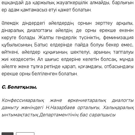
ешқандай да қаржылық жауапкершілік алмайды, барлығын
ер адам қамтамасыз етуі қажет болатын.
Әлемдік діндердегі әйелдердің орнын зерттеу арқылы,
дінаралық диалогтағы әйелдің де орны ерекше екенін
көруге болады. Жалпы гендерлік түсініктің, феминизация
құбылысының Батыс елдерінде пайда болуы бекер емес,
өйткені, әйелдер құқығының шектелуі, арының тапталуы
жиі кездесетін. Ал шығыс елдеріне келетін болсақ, мұнда
әйелге жеке тұлға ретінде қарап, қоғамдағы, отбасындағы
ерекше орны белгіленген болатын.
С. Болатқызы,
Конфессияаралық және өркениетаралық диалогты
дамыту жөніндегі Н.Назарбаев орталығы, Халықаралық
ынтымақтастық Департаментінің бас сарапшысы