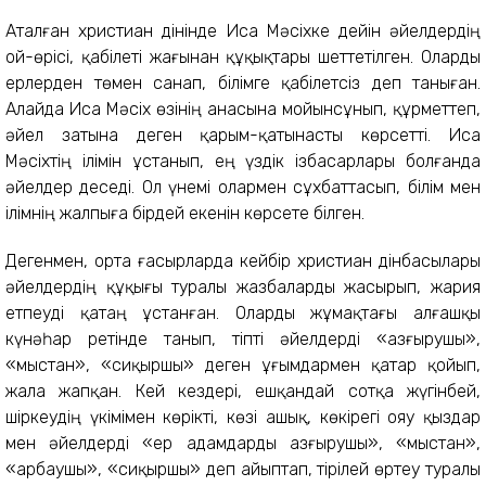
Аталған христиан дінінде Иса Мәсіхке дейін әйелдердің
ой-өрісі, қабілеті жағынан құқықтары шеттетілген. Оларды
ерлерден төмен санап, білімге қабілетсіз деп таныған.
Алайда Иса Мәсіх өзінің анасына мойынсұнып, құрметтеп,
әйел затына деген қарым-қатынасты көрсетті. Иса
Мәсіхтің ілімін ұстанып, ең үздік ізбасарлары болғанда
әйелдер деседі. Ол үнемі олармен сұхбаттасып, білім мен
ілімнің жалпыға бірдей екенін көрсете білген.
Дегенмен, орта ғасырларда кейбір христиан дінбасылары
әйелдердің құқығы туралы жазбаларды жасырып, жария
етпеуді қатаң ұстанған. Оларды жұмақтағы алғашқы
күнәһар ретінде танып, тіпті әйелдерді «азғырушы»,
«мыстан», «сиқыршы» деген ұғымдармен қатар қойып,
жала жапқан. Кей кездері, ешқандай сотқа жүгінбей,
шіркеудің үкімімен көрікті, көзі ашық, көкірегі ояу қыздар
мен әйелдерді «ер адамдарды азғырушы», «мыстан»,
«арбаушы», «сиқыршы» деп айыптап, тірілей өртеу туралы