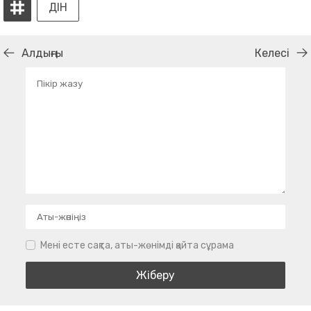
ДІН
Алдыңғы
Келесі
Мені есте сақта, аты-жөнімді қайта сұрама