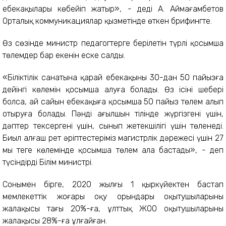
еңбекақылары көбейіп жатыр», - деді А. Аймағамбетов
Орталық коммуникациялар қызметінде өткен брифингте.
Өз сөзінде министр педагогтерге берілетін түрлі қосымша
төлемдер бар екенін еске салды.
«Біліктілік санатына қарай еңбекақының 30-дан 50 пайызға
дейінгі көлемін қосымша алуға болады. Өз ісінің шебері
болса, ай сайын еңбекақыға қосымша 50 пайыз төлем алып
отыруға болады. Пәнді ағылшын тілінде жүргізгені үшін,
дәптер тексергені үшін, сынып жетекшілігі үшін төленеді.
Биыл алғаш рет әріптестеріміз магистрлік дәрежесі үшін 27
мың теңге көлемінде қосымша төлем ала бастады», - деп
түсіндірді Білім министрі.
Сонымен бірге, 2020 жылғы 1 қыркүйектен бастап
мемлекеттік жоғары оқу орындары оқытушыларының
жалақысы тағы 20%-ға, ұлттық ЖОО оқытушыларының
жалақысы 28%-ға ұлғайған.