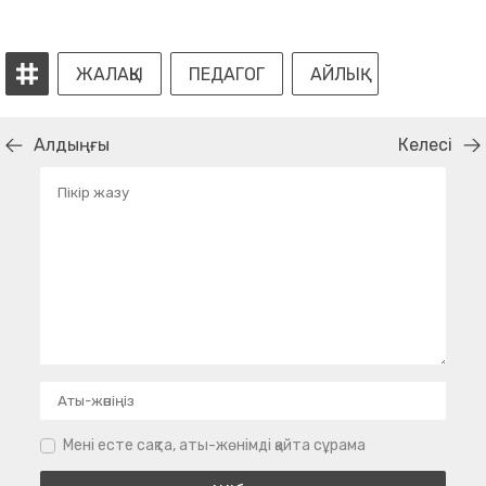
ЖАЛАҚЫ
ПЕДАГОГ
АЙЛЫҚ
Алдыңғы
Келесі
Мені есте сақта, аты-жөнімді қайта сұрама