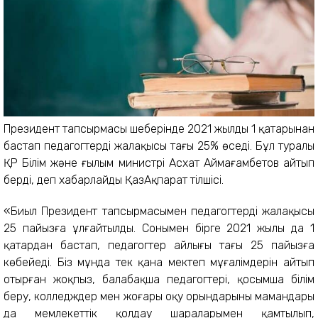
Президент тапсырмасы шеңберінде 2021 жылдың 1 қаңтарынан
бастап педагогтердің жалақысы тағы 25% өседі. Бұл туралы
ҚР Білім және ғылым министрі Асхат Аймағамбетов айтып
берді, деп хабарлайды ҚазАқпарат тілшісі.
«Биыл Президент тапсырмасымен педагогтердің жалақысы
25 пайызға ұлғайтылды. Сонымен бірге 2021 жылы да 1
қаңтардан бастап, педагогтер айлығы тағы 25 пайызға
көбейеді. Біз мұнда тек қана мектеп мұғалімдерін айтып
отырған жоқпыз, балабақша педагогтері, қосымша білім
беру, колледждер мен жоғары оқу орындарының мамандары
да мемлекеттік қолдау шараларымен қамтылып,