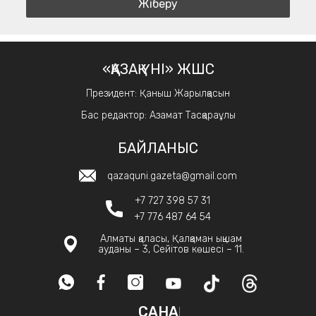
«ҚАЗАҚ ҮНІ» ЖШС
Президент: Қаныш Жарылқасын
Бас редактор: Азамат Тасқараұлы
БАЙЛАНЫС
qazaquni.gazeta@gmail.com
+7 727 398 57 31
+7 776 487 64 54
Алматы қаласы, Қалқаман ықшам
ауданы – 3, Сейітов көшесі – 11.
САНАҚ