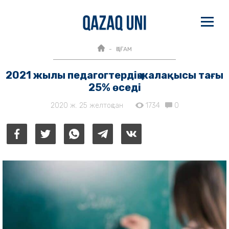
ҚОҒАМ
2021 жылы педагогтердің жалақысы тағы
25% өседі
2020 ж. 25 желтоқсан
1734
0