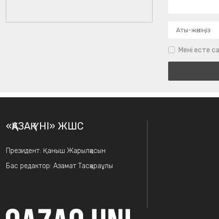
Мені есте са
«ҚАЗАҚ ҮНІ» ЖШС
Президент: Қаныш Жарылқасын
Бас редактор: Азамат Тасқараұлы