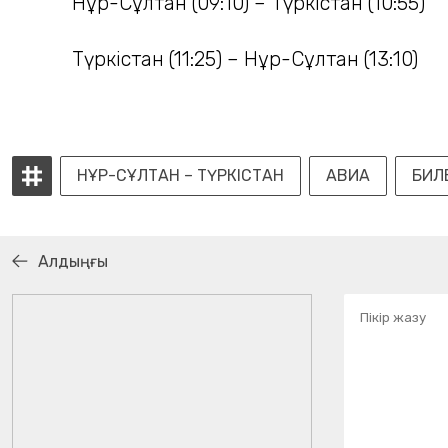
Нұр-Сұлтан (09:10) – Түркістан (10:55)
Түркістан (11:25) – Нұр-Сұлтан (13:10)
НҰР-СҰЛТАН – ТҮРКІСТАН
АВИА
БИЛ
Алдыңғы