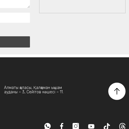
Алматы қаласы, Қалқаман ықшам
ауданы – 3, Сейітов көшесі – 11.