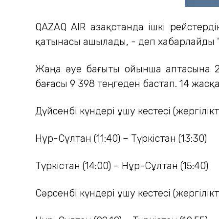
QAZAQ AIR Қазақстанда ішкі рейстерд
қатынасы ашылады, - деп хабарлайды "Қа
Жаңа әуе бағыты ойынша аптасына 2 
бағасы 9 398 теңгеден бастап. 14 жасқ
Дүйсенбі күндері ұшу кестесі (жергілікт
Нұр-Сұлтан (11:40) – Түркістан (13:30)
Түркістан (14:00) – Нұр-Сұлтан (15:40)
Сәрсенбі күндері ұшу кестесі (жергілікт