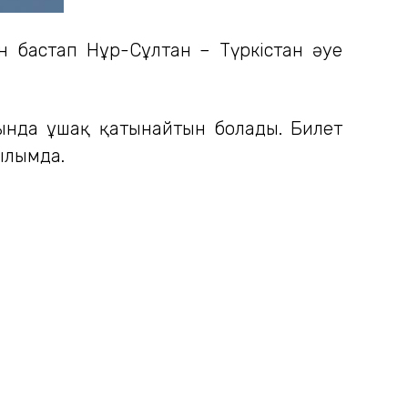
ан бастап Нұр-Сұлтан – Түркістан әуе
сында ұшақ қатынайтын болады. Билет
тылымда.