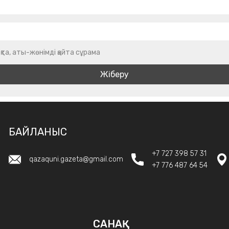
қта, аты-жөнімді қайта сұрама
БАЙЛАНЫС
+7 727 398 57 31
qazaquni.gazeta@gmail.com
+7 776 487 64 54
САНАҚ