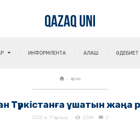
АР
ИНФОРМЛЕНТА
АЛАШ
ӘДЕБИЕТ
ҚОҒАМ
н Түркістанға ұшатын жаңа
2020 ж. 17 қараша
2084
0