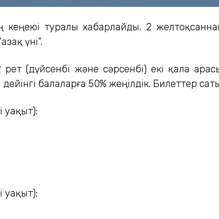
ің кеңеюі туралы хабарлайды. 2 желтоқсанн
зақ үні".
рет (дүйсенбі және сәрсенбі) екі қала ара
а дейінгі балаларға 50% жеңілдік. Билеттер са
і уақыт):
і уақыт):