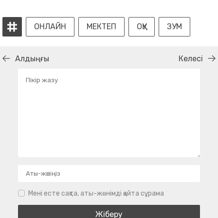
ОНЛАЙН
МЕКТЕП
ОҚУ
ЗУМ
Алдыңғы
Келесі
Мені есте сақта, аты-жөнімді қайта сұрама