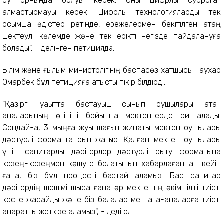
оқу орнында болуы керек. Оны цифрлық суррогат
алмастырмауы керек. Цифрлық технологияларды тек
қосымша әдістер ретінде, ережелермен бекітілген қатаң
шектеулі көлемде және тек ерікті негізде пайдалануға
болады", - делінген петицияда.
Білім және ғылым министрлігінің баспасөз хатшысы Гаухар
Омарбек бұл петицияға қатысты пікір білдірді.
"Қазіргі уақытта бастауыш сынып оқушылары ата-
аналарының өтініші бойынша мектептерде оқи алады.
Сондай-ақ, 3 мыңға жуық шағын жинақты мектеп оқушылары
дәстүрлі форматта оқып жатыр. Қалған мектеп оқушылары
үшін санитарлық дәрігерлер дәстүрлі оқыту форматына
кезең-кезеңмен көшуге болатынын хабарлағаннан кейін
ғана, біз бұл процесті бастай аламыз. Бас санитар
дәрігердің шешімі шықса ғана әр мектептің әкімшілігі тиісті
кесте жасайды және біз балалар мен ата-аналарға тиісті
ақпаратты жеткізе аламыз", - деді ол.