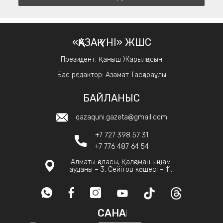
«ҚАЗАҚ ҮНІ» ЖШС
Президент: Қаныш Жарылқасын
Бас редактор: Азамат Тасқараұлы
БАЙЛАНЫС
qazaquni.gazeta@gmail.com
+7 727 398 57 31
+7 776 487 64 54
Алматы қаласы, Қалқаман ықшам
ауданы – 3, Сейітов көшесі – 11.
САНАҚ