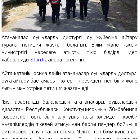
Ата-аналар оқушыларды дәстүрлі оқу жүйесіне қайтару
туралы петиция жазған болатын. Білім және ғылым
министрлігі мәселеге қатысты пікір білдірді, деп
хабарлайды
Stan.kz
ақпарат агенттігі.
Айта кетейік, осыға дейін ата-аналар оқушыларды дәстүрлі
оқуға қайтару бастамасын көтеріп, президент пен білім және
ғылым министріне петиция жазған еді.
"Біз, қазақстандық балалардың ата-аналары, оқушылардың
Қазақстан Республикасы Конституциясының 30-бабында
көрсетілген орта білім алу құқығы толық көлемде - кәсіби
мұғалімдердің тікелей қатысуымен барлық пәндер бойынша
қамтамасыз етілуін талап етеміз. Мектептегі білім күндіз әрі