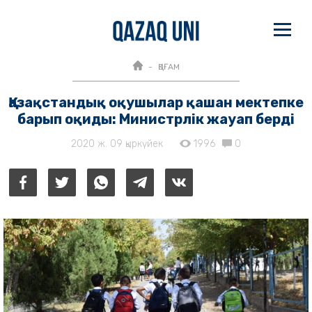
ҚОҒАМ
Қазақстандық оқушылар қашан мектепке
барып оқиды: Министрлік жауап берді
2020 ж. 09 қыркүйек
1996
0