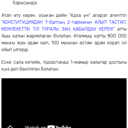
барысында.
Атап өту керек, осыған дейін "Қазақ үні" ақпарат агенттігі
"КОНСТИТУЦИЯДАН 7-баптың 2-тармағын АЛЫП ТАСТАП,
МЕМЛЕКЕТТІК ТІЛ ТУРАЛЫ ЗАҢ ҚАБЫЛДАУ КЕРЕК!"
атты
Ашық хатын жариялаған болатын. Аталмыш хатты 800 000
мыңғы жуық адам оқып, 100 мыңнан астам адам қолдап қол
қойып үлгерді.
Еске сала кетейік, Қазақстанда 1-мамыр халықтар достығы
күні деп бекітілген болатын.