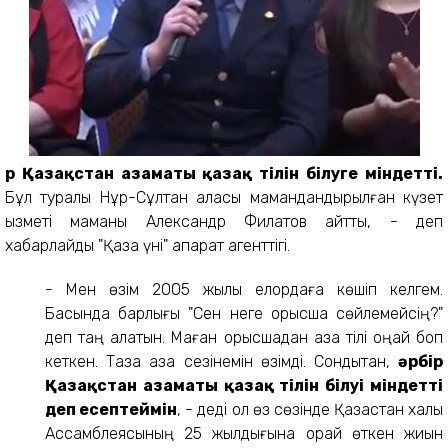
Әр Қазақстан азаматы қазақ тілін білуге міндетті.
Бұл туралы Нұр-Сұлтан қаласы мамандандырылған күзет
қызметі маманы Александр Филатов айтты, - деп
хабарлайды "Қазақ үні" ақпарат агенттігі.
- Мен өзім 2005 жылы елордаға көшіп келгем.
Басында барлығы "Сен неге орысша сөйлемейсің?"
деп таң қалатын. Маған орысшадан қазақ тілі оңай боп
кеткен. Таза қазақ сезінемін өзімді. Сондықтан,
әрбір
Қазақстан азаматы қазақ тілін білуі міндетті
деп есептеймін
, - деді ол өз сөзінде Қазақстан халқы
Ассамблеясының 25 жылдығына орай өткен жиын