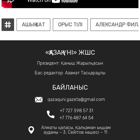
АШЫҚ ХАТ
ОРЫС ТІЛІ
АЛЕКСАНДР ФИЛ
«ҚАЗАҚ ҮНІ» ЖШС
Президент: Қаныш Жарылқасын
Бас редактор: Азамат Тасқараұлы
БАЙЛАНЫС
qazaquni.gazeta@gmail.com
+7 727 398 57 31
+7 776 487 64 54
Алматы қаласы, Қалқаман ықшам
ауданы – 3, Сейітов көшесі – 11.