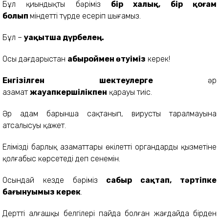
Бұл қиындықты бәріміз
бір халық, бір қоғам
болып
міндетті түрде еңсеріп шығамыз.
Бұл –
уақытша дүрбелең.
Осы дағдарыстан
абыроймен өтуіміз
керек!
Енгізілген шектеулерге
әр
азамат
жауапкершілікпен
қарауы тиіс.
Әр адам барынша сақтанып, вирустың таралмауына
атсалысуы қажет.
Еліміздің барлық азаматтары өкілетті органдардың қызметіне
қолғабыс көрсетеді деп сенемін.
Осындай кезде бәріміз
сабыр сақтап, тәртіпке
бағынуымыз керек
.
Дерттің алғашқы белгілері пайда болған жағдайда бірден