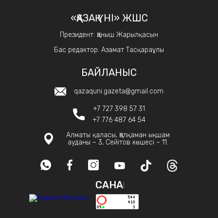
«ҚАЗАҚ ҮНІ» ЖШС
Президент: Қаныш Жарылқасын
Бас редактор: Азамат Тасқараұлы
БАЙЛАНЫС
qazaquni.gazeta@gmail.com
+7 727 398 57 31
+7 776 487 64 54
Алматы қаласы, Қалқаман ықшам
ауданы – 3, Сейітов көшесі – 11.
САНАҚ