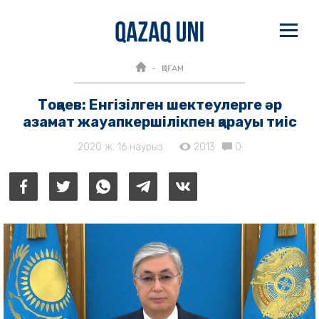
ҚОҒАМ
Тоқаев: Енгізілген шектеулерге әр
азамат жауапкершілікпен қарауы тиіс
2020 ж. 16 наурыз
2013
0