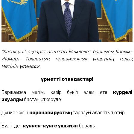
"Қазақ үні" ақпарат агенттігі Мемлекет басшысы Қасым-
Жомарт Тоқаевтың телевизиялық үндеуінің толық
мәтінін ұсынады.
Құрметті отандастар!
Баршаңызға мәлім, қазір бүкіл әлем өте
күрделі
ахуалды
бастан өткеруде.
Дүние жүзін
коронавирустың
таралуы алаңдатып отыр.
Бұл індет
күннен-күнге ушығып
барады.