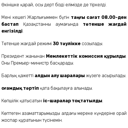
Өкінішке қарай, осы дерт біздің елімізде де тіркелді.
Менің кешегі Жарлығыммен бүгін
таңғы
сағат 08.00-ден
бастап
Қазақстанның аумағында
төтенше жағдай
енгізілді
.
Төтенше жағдай режимі
30 тәулікке
созылады.
Президент жанынан
Мемлекеттік комиссия құрылды
.
Оны Премьер-министр басқарады.
Барлық қажетті
алдын алу шаралары
жүзеге асырылады.
Қоғамдық тәртіп
қатаң бақылауға алынады.
Көпшілік қатысатын
іс-шаралар тоқтатылды
.
Көптеген азаматтарымыздың алдағы мереке күндеріне орай
жоспар құратынын түсінемін.