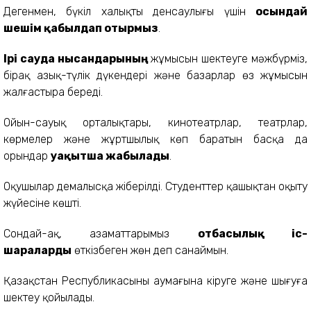
Дегенмен, бүкіл халықтың денсаулығы үшін
осындай
шешім қабылдап отырмыз
.
Ірі сауда нысандарының
жұмысын шектеуге мәжбүрміз,
бірақ азық-түлік дүкендері және базарлар өз жұмысын
жалғастыра береді.
Ойын-сауық орталықтары, кинотеатрлар, театрлар,
көрмелер және жұртшылық көп баратын басқа да
орындар
уақытша жабылады
.
Оқушылар демалысқа жіберілді. Студенттер қашықтан оқыту
жүйесіне көшті.
Сондай-ақ, азаматтарымыз
отбасылық іс-
шараларды
өткізбеген жөн деп санаймын.
Қазақстан Республикасының аумағына кіруге және шығуға
шектеу қойылады.