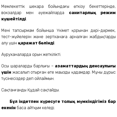
Мемлекеттік шекара бойындағы өткізу бекеттерінде,
вокзалдар мен әуежайларда
санитарлық режим
күшейтілді
.
Менің тапсырмам бойынша Үкімет қорынан дәрі-дәрмек,
тест-жүйелерін және зертханаға арналған жабдықтарды
алу үшін
қаражат бөлінді
.
Ауруханаларда орын жеткілікті.
Осы шаралардың барлығы –
азаматтардың денсаулығы
үшін
жасалып отырған өте маңызды қадамдар. Мұны дұрыс
түсінесіздер деп ойлаймын.
Сақтанғанды Құдай сақтайды.
Бұл індетпен күресуге толық мүмкіндігіміз бар
екенін
баса айтқым келеді.