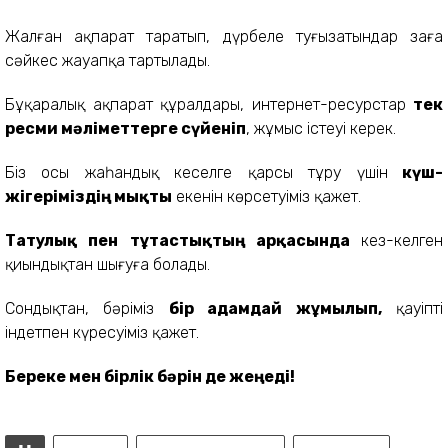
Жалған ақпарат таратып, дүрбелең туғызатындар заңға
сәйкес жауапқа тартылады.
Бұқаралық ақпарат құралдары, интернет-ресурстар
тек
ресми мәліметтерге сүйеніп
, жұмыс істеуі керек.
Біз осы жаһандық кеселге қарсы тұру үшін
күш-
жігеріміздің мықты
екенін көрсетуіміз қажет.
Татулық пен тұтастықтың арқасында
кез-келген
қиындықтан шығуға болады.
Сондықтан, бәріміз
бір адамдай жұмылып,
қауіпті
індетпен күресуіміз қажет.
Береке мен бірлік бәрін де жеңеді!