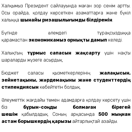
Халқымыз Президент сайлауында маған зор сенім артты.
Осы орайда, қолдау көрсеткен азаматтарға және бүкіл
халыққа
шынайы ризашылығымды білдіремін
.
Бүгінде әлемдегі тұрақсыздыққа
қарамастан
экономикамыз орнықты дамып
келеді.
Халықтың
тұрмыс сапасын жақсарту
үшін нақты
шараларды жүзеге асырдық.
Бюджет саласы қызметкерлерінің
жалақысын,
зейнетақыны, жәрдемақыны және студенттердің
стипендиясын
көбейтетін болдық.
Әлеуметтік жағдайы төмен адамдарға қолдау көрсету үшін
біз
бұрын-соңды болмаған бірегей
шешім
қабылдадық. Соның арқасында
500 мыңнан
астам борышкердің қарызы
айтарлықтай азайды.