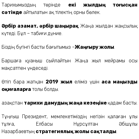
Тарихымыздың төрінде
екі жылдың тоғысқан
сәтінде
айтылатын ақ тілектің орны бөлек.
Әрбір азамат, әрбір шаңырақ
Жаңа жылдан жақсылық
күтеді. Бұл – табиғи дүние.
Біздің бүгінгі басты бағытымыз –
Жаңғыру жолы
.
Баршаға қуаныш сыйлайтын Жаңа жыл мейрамы осы
мақсатпен үндеседі.
Өтіп бара жатқан
2019 жыл
еліміз үшін
аса маңызды
оқиғаларға
толы болды.
Қазақстан
тарихи
дамудың жаңа кезеңіне
қадам басты.
Тұңғыш Президент, мемлекетіміздің негізін қалаған ұлы
тұлға, Елбасы Нұрсұлтан Әбішұлы
Назарбаевтың
стратегиялық жолы сақталды
.