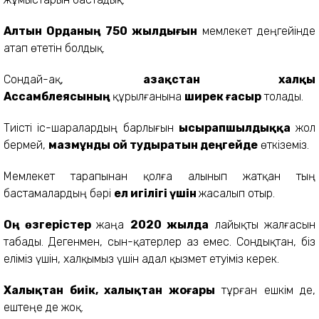
Алтын Орданың 750 жылдығын
мемлекет деңгейінде
атап өтетін болдық.
Сондай-ақ,
Қазақстан халқы
Ассамблеясының
құрылғанына
ширек ғасыр
толады.
Тиісті іс-шаралардың барлығын
ысырапшылдыққа
жол
бермей,
мазмұнды ой тудыратын деңгейде
өткіземіз.
Мемлекет тарапынан қолға алынып жатқан тың
бастамалардың бәрі
ел игілігі үшін
жасалып отыр.
Оң өзгерістер
жаңа
2020 жылда
лайықты жалғасын
табады. Дегенмен, сын-қатерлер аз емес. Сондықтан, біз
еліміз үшін, халқымыз үшін адал қызмет етуіміз керек.
Халықтан биік, халықтан жоғары
тұрған ешкім де,
ештеңе де жоқ.