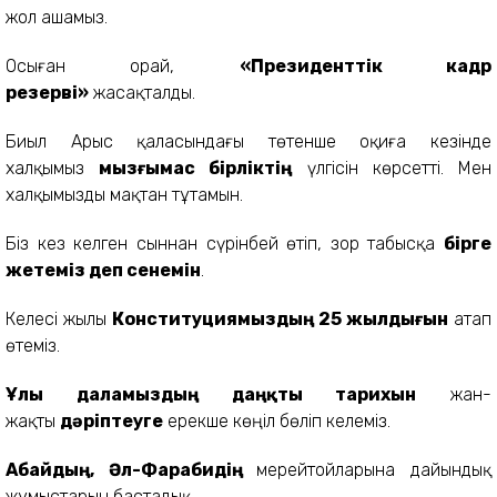
жол ашамыз.
Осыған орай,
«Президенттік кадр
резерві»
жасақталды.
Биыл Арыс қаласындағы төтенше оқиға кезінде
халқымыз
мызғымас бірліктің
үлгісін көрсетті. Мен
халқымызды мақтан тұтамын.
Біз кез келген сыннан сүрінбей өтіп, зор табысқа
бірге
жетеміз деп сенемін
.
Келесі жылы
Конституциямыздың 25 жылдығын
атап
өтеміз.
Ұлы даламыздың даңқты тарихын
жан-
жақты
дәріптеуге
ерекше көңіл бөліп келеміз.
Абайдың, Әл-Фарабидің
мерейтойларына дайындық
жұмыстарын бастадық.