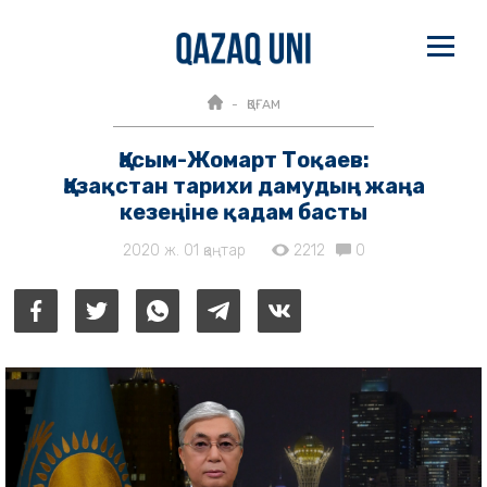
ҚОҒАМ
Қасым-Жомарт Тоқаев:
Қазақстан тарихи дамудың жаңа
кезеңіне қадам басты
2020 ж. 01 қаңтар
2212
0