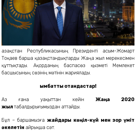
Қазақстан Республикасының Президенті Қасым-Жомарт
Тоқаев барша қазақстандықтарды Жаңа жыл мерекесімен
құттықтады. Ақорданың баспасөз қызметі Мемлекет
басшысының сөзінің мәтінін жариялады.
Қымбатты отандастар!
Аз ғана уақыттан кейін
Жаңа 2020
жыл
табалдырығымыздан аттайды.
Бұл – баршамызға
жайдары көңіл-күй мен зор үміт
әкелетін
айрықша сәт.