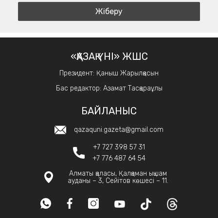
«ҚАЗАҚ ҮНІ» ЖШС
Президент: Қаныш Жарылқасын
Бас редактор: Азамат Тасқараұлы
БАЙЛАНЫС
qazaquni.gazeta@gmail.com
+7 727 398 57 31
+7 776 487 64 54
Алматы қаласы, Қалқаман ықшам
ауданы – 3, Сейітов көшесі – 11.