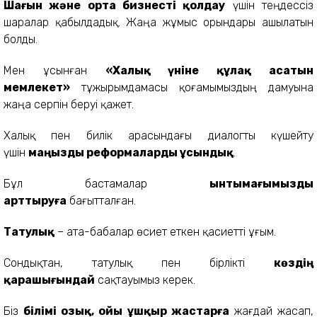
Шағын және орта бизнесті қолдау
үшін теңдессіз
шаралар қабылдадық. Жаңа жұмыс орындары ашылатын
болды.
Мен ұсынған
«Халық үніне құлақ асатын
мемлекет»
тұжырымдамасы қоғамымыздың дамуына
жаңа серпін беруі қажет.
Халық пен билік арасындағы диалогты күшейту
үшін
маңызды реформаларды ұсындық
.
Бұл бастамалар
ынтымағымызды
арттыруға
бағытталған.
Татулық
– ата-бабалар өсиет еткен қасиетті ұғым.
Сондықтан, татулық пен бірлікті
көздің
қарашығындай
сақтауымыз керек.
Біз
білімі озық, ойы ұшқыр жастарға
жағдай жасап,