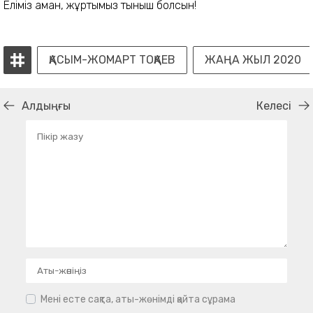
Еліміз аман, жұртымыз тыныш болсын!
ҚАСЫМ-ЖОМАРТ ТОҚАЕВ
ЖАҢА ЖЫЛ 2020
Алдыңғы
Келесі
Мені есте сақта, аты-жөнімді қайта сұрама