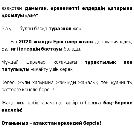
Қазақстан
дамыған, өркениетті елдердің қатарына
қосылуы
қажет.
Біз үшін бұдан басқа
тура жол
жоқ.
Біз
2020
жылды
Еріктілер жылы
деп жарияладық.
Бұл
игі істердің бастауы
болады.
Мұндай шаралар қоғамдағы
тұрақтылық пен
татулықты
нығайту үшін керек.
Келесі жылы халқымыз жағымды жаңалық пен қуанышты
сәттерге кенеле берсін!
Жаңа жыл әрбір азаматқа, әрбір отбасыға
бақ-береке
әкелсін!
Отанымыз – Қазақстан өркендей берсін!