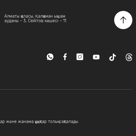
Алматы қаласы, Қалқаман ықшам
ауданы – 3, Сейітов көшесі – 11.
ар және жанама құқықтар толық сақталады.