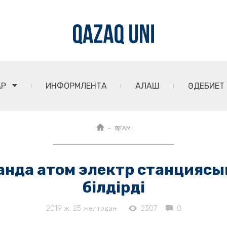
АР
ИНФОРМЛЕНТА
АЛАШ
ӘДЕБИЕТ
ҚОҒАМ
анда атом электр станциясын
білдірді
2019 ж. 25 желтоқсан
2307
0