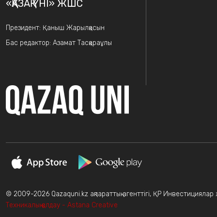
«ҚАЗАҚ ҮНІ» ЖШС
Президент: Қаныш Жарылқасын
Бас редактор: Азамат Тасқараұлы
© 2009-2026 Qazaquni.kz ақпараттық агенттігі, ҚР Инвестициялар жә
Техникалық қолдау - Astana Creative