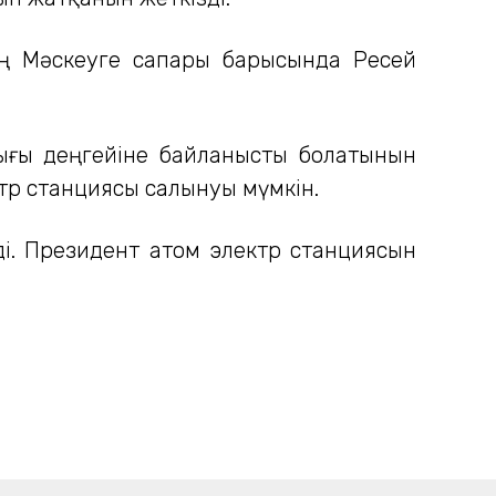
тың Мәскеуге сапары барысында Ресей
лығы деңгейіне байланысты болатынын
ктр станциясы салынуы мүмкін.
і. Президент атом электр станциясын