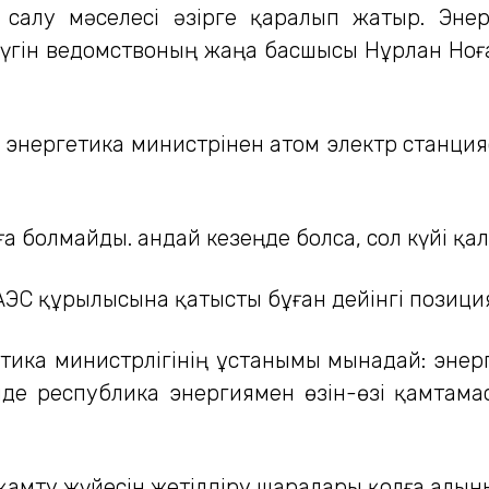
 салу мәселесі әзірге қаралып жатыр. Энер
бүгін ведомствоның жаңа басшысы Нұрлан Ноғ
 энергетика министрінен атом электр станция
 болмайды. Қандай кезеңде болса, сол күйі қалд
АЭС құрылысына қатысты бұған дейінгі позици
тика министрлігінің ұстанымы мынадай: энер
де республика энергиямен өзін-өзі қамтамасы
 қамту жүйесін жетілдіру шаралары қолға алын