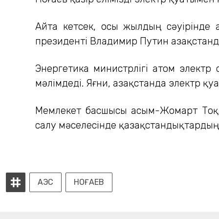
Айта кетсек, осы жылдың сәуірінде 
президенті Владимир Путин Қазақстанд
Энергетика министрлігі атом электр
мәлімдеді. Яғни, Қазақстанда электр 
Мемлекет басшысы Қасым-Жомарт Тоқа
салу мәселесінде қазақстандықтардың пі
АЭС
НОҒАЕВ