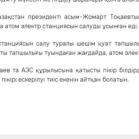
Қазақстан президенті Қасым-Жомарт Тоқаев
а атом электр станциясын салуды ұсынған еді.
 станциясын салу туралы шешім қуат тапшы
қуаты тапшылығы туындаған жағдайда, атом эле
ев та АЭС құрылысына қатысты пікір білдірд
кірі ескерілуі тиіс екенін айтқан болатын.