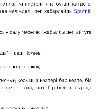
гетика министрлігінің бұған қатысты
аев мәлімдеді, деп хабарлайды
Sputnik
сын салу мәселесі жабылды деп айтуға
ы", - деді Ноғаев.
ясы өзгерген жоқ.
гияның қосымша көздері бар кезде, біз
з етіп отыр, тіпті бір бөлігін сыртқа
ып жатқанын жеткізді.