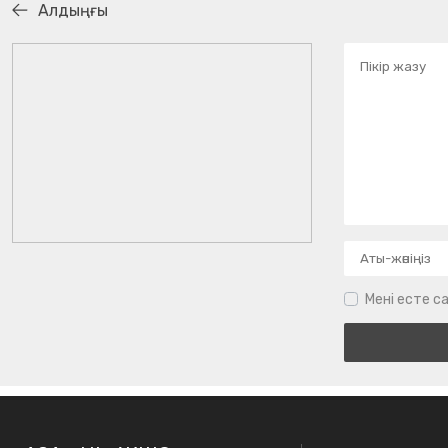
Алдыңғы
Мені есте са