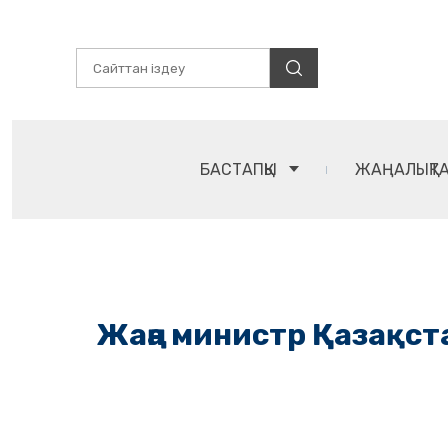
БАСТАПҚЫ
ЖАҢАЛЫҚТ
Жаңа министр Қазақст