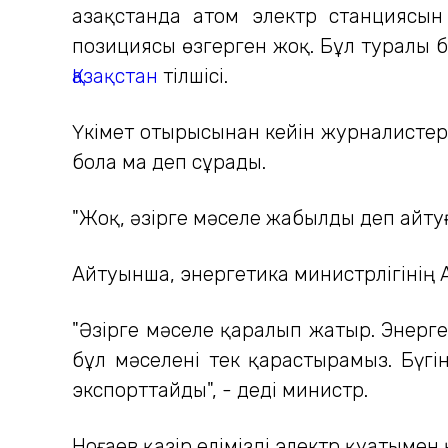
Қазақстанда атом электр станциясын
позициясы өзгерген жоқ. Бұл туралы 
Қазақстан
тілшісі.
Үкімет отырысынан кейін журналистер
бола ма деп сұрады.
"Жоқ, әзірге мәселе жабылды деп айтуға
Айтуынша, энергетика министрлігінің 
"Әзірге мәселе қаралып жатыр. Энерге
бұл мәселені тек қарастырамыз. Бүгін
экспорттайды", - деді министр.
Ноғаев қазір елімізді электр қуатымен