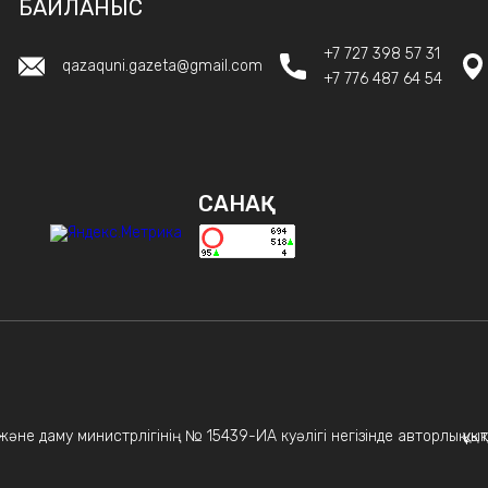
БАЙЛАНЫС
+7 727 398 57 31
qazaquni.gazeta@gmail.com
+7 776 487 64 54
САНАҚ
не даму министрлігінің № 15439-ИА куәлігі негізінде авторлық құқықт