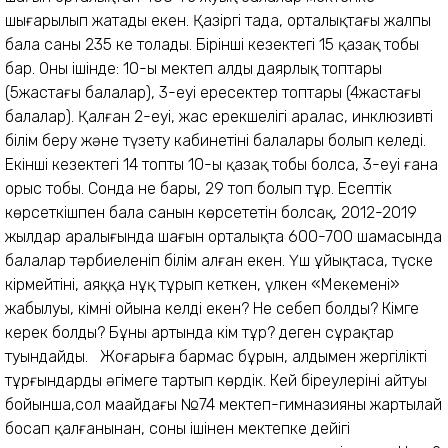
шығарылып жатады екен. Қазіргі таңда, орталықтағы жалпы
бала саны 235 ке толады. Бірінші кезектегі 15 қазақ тобы
бар. Оның ішінде: 10-ы мектеп алды даярлық топтары
(5жастағы балалар), 3-еуі ересектер топтары (4жастағы
балалар). Қалған 2-еуі, жас ерекшелігі аралас, инклюзивті
білім беру және түзету кабинетінің балалары болып келеді.
Екінші кезектегі 14 топтың 10-ы қазақ тобы болса, 3-еуі ғана
орыс тобы. Сонда не бары, 29 топ болып тұр. Есептік
көрсеткішпен бала санын көрсететін болсақ, 2012-2019
жылдар аралығында шағын орталықта 600-700 шамасында
балалар тәрбиеленіп білім алған екен. Үш ұйықтаса, түске
кірмейтіні, аяққа нұқ тұрып кеткен, үлкен «Мекеменің»
жабылуы, кімнің ойына келді екен? Не себеп болды? Кімге
керек болды? Бұның артында кім тұр? деген сұрақтар
туындайды. Жоғарыға бармас бұрын, алдымен жергілікті
тұрғындарды әңгімеге тартып көрдік. Кей біреулерінің айтуы
бойынша,сол маңайдағы №74 мектеп-гимназияның жартылай
босап қалғанынан, соның ішінен мектепке дейіңгі