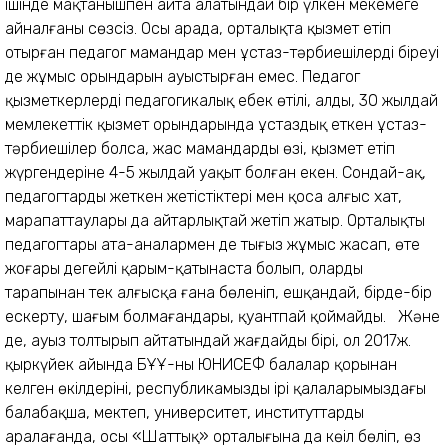
ішінде мақтанышпен айта алатындай бір үлкен мекемеге
айналғаны сөзсіз. Осы арада, орталықта қызмет етіп
отырған педагог мамандар мен ұстаз-тәрбиешілердің біреуі
де жұмыс орындарын ауыстырған емес. Педагог
қызметкерлердің педагогикалық еңбек өтілі, алды, 30 жылдай
мемлекеттік қызмет орындарында ұстаздық еткен ұстаз-
тәрбиешілер болса, жас мамандардың өзі, қызмет етіп
жүргендеріне 4-5 жылдай уақыт болған екен. Сондай-ақ,
педагогтардың жеткен жетістіктері мен қоса алғыс хат,
марапаттаулары да айтарлықтай жетіп жатыр. Орталықтың
педагогтары ата-аналармен де тығыз жұмыс жасап, өте
жоғары деңгейлі қарым-қатынаста болып, олардың
тарапынан тек алғысқа ғана бөленіп, ешқандай, бірде-бір
ескерту, шағым болмағандары, қуантпай қоймайды. Және
де, ауыз толтырып айтатындай жағдайдың бірі, ол 2017ж.
қыркүйек айында БҰҰ-ның ЮНИСЕФ балалар қорынан
келген өкілдерінің, республикамыздың ірі қалаларымыздағы
балабақша, мектеп, университет, институттарды
аралағанда, осы «Шаттық» орталығына да көңіл бөліп, өз