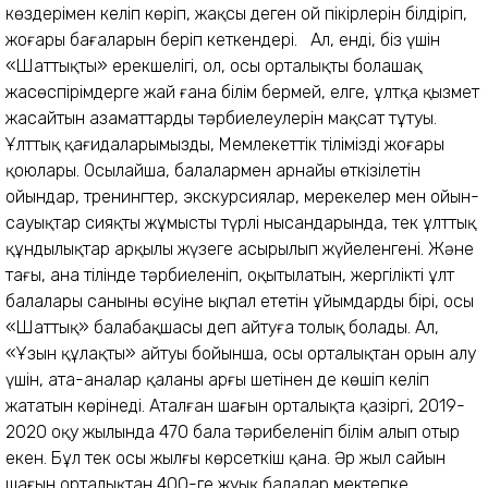
көздерімен келіп көріп, жақсы деген ой пікірлерін білдіріп,
жоғары бағаларын беріп кеткендері. Ал, енді, біз үшін
«Шаттықтың» ерекшелігі, ол, осы орталықтың болашақ
жасөспірімдерге жай ғана білім бермей, елге, ұлтқа қызмет
жасайтын азаматтарды тәрбиелеулерін мақсат тұтуы.
Ұлттық қағидаларымызды, Мемлекеттік тілімізді жоғары
қоюлары. Осылайша, балалармен арнайы өткізілетін
ойындар, тренингтер, экскурсиялар, мерекелер мен ойын-
сауықтар сияқты жұмыстың түрлі нысандарында, тек ұлттық
құндылықтар арқылы жүзеге асырылып жүйеленгені. Және
тағы, ана тілінде тәрбиеленіп, оқытылатын, жергілікті ұлт
балалары санының өсуіне ықпал ететін ұйымдардың бірі, осы
«Шаттық» балабақшасы деп айтуға толық болады. Ал,
«Ұзын құлақтың» айтуы бойынша, осы орталықтан орын алу
үшін, ата-аналар қаланың арғы шетінен де көшіп келіп
жататын көрінеді. Аталған шағын орталықта қазіргі, 2019-
2020 оқу жылында 470 бала тәрибеленіп білім алып отыр
екен. Бұл тек осы жылғы көрсеткіш қана. Әр жыл сайын
шағын орталықтан 400-ге жуық балалар мектепке