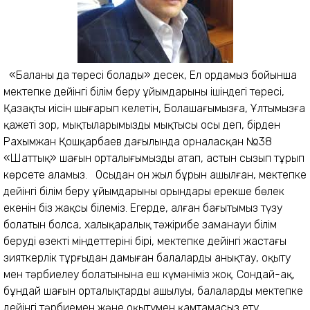
«Баланың да төресі болады» десек, Ел ордамыз бойынша
мектепке дейінгі білім беру ұйымдарының ішіндегі төресі,
Қазақтың иісін шығарып келетін, Болашағымызға, Ұлтымызға
қажеті зор, мықтыларымыздың мықтысы осы деп, бірден
Рахымжан Қошқарбаев даңғылында орналасқан №38
«Шаттық» шағын орталығымызды атап, астын сызып тұрып
көрсете аламыз. Осыдан он жыл бұрын ашылған, мектепке
дейінгі білім беру ұйымдарының орындары ерекше бөлек
екенін біз жақсы білеміз. Егерде, алған бағытымыз түзу
болатын болса, халықаралық тәжірибе заманауи білім
берудің өзекті міндеттерінің бірі, мектепке дейінгі жастағы
зияткерлік тұрғыдан дамыған балаларды анықтау, оқыту
мен тәрбиелеу болатынына еш күмәніміз жоқ. Сондай-ақ,
бұндай шағын орталықтардың ашылуы, балаларды мектепке
дейінгі тәрбиемен және оқытумен қамтамасыз ету