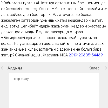
Жабылғалы тұрған «Шаттық» орталығының басшысымен де
сөйлескіміз келіп еді. Ол кісі, «Мен ештеңені айта алмаймын»
деп, сөйлесуден бас тартты. Ал, ата-аналар болса,
жекелеген хаттардан ұжымдық хатқа көшкендерін айтып,
енді артқа шегінбейтіндерін жасырмай, көздерінің жастарын
да жасыра алмады. Біздің де, жоғарыда отырған
«Білімділерімізден», еш нәрсені жасырмай сұрағымыз
келеді. Не ұстаздармен ақылдаспайтын, не ата-аналардың
жан айқайына құлақ аспайтын сіздермен не болып бара
жатыр? Ойланайықшы... Жасұлан ИСА
2019120605154469
Алдыңғы
Келесі