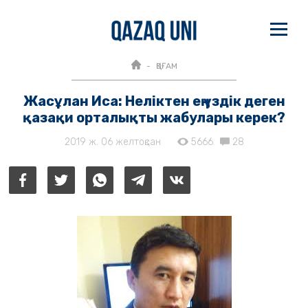
ҚОҒАМ
Жасұлан Иса: Неліктен ең үздік деген
қазақи орталықты жабулары керек?
2019 ж. 06 желтоқсан
5666
28