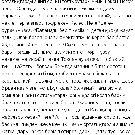
орталықтарды ашып орнын толтырулары мүмкін екен. Неге?
десек. Сол аудан тұрғындарының кіші-кірім жағдайы
барларының бәрі, балаларын сол мектептен «әрі», алыстағы
мектептерге апарып жүр екен. Келесі, Неге? деген
сұрағымызға, «Балаңызды беріп көріңіз...» деген қысқа жауап
алдық. Олай болса, ондай «мектептің» не керегі бар бізге?
«Қожайыны» не істеп отыр? Сөйтіп, мектептің жанына да
барып көрдік. Шыныменде, мектептен көрі, түзеу
мекемесіне ұқсайды екен. Тоқсан ауыз сөздің, тобықтай
түйінін айтатын болсақ, 5 жылда маңайына 5 тал өспеген
мектептен қандай білім, тәрбиені сұрауға болады.Оның
қасында, кейін ашылған мектептердің жарқырап тұрғандары
бірден көзімізге түсті. Бұл қалай болғаны? Тағы біріміз,
осындай шағын орталықтардың саны қазіргі кезде басым
болып кетті деген пікірмен бөлісті. Жарайды. Тіпті, солай
болғанның өзінде, неліктен ең үздік деген Қазақи орталықты
жабулары керек? Неге? Ал, тап осы ауданнан орыс тіліндегі
басымдылықпен, жеке меншік шағын орталықтардың ашылып
жатқандарына жол беріліп отырғандарын қалай түсінсек?