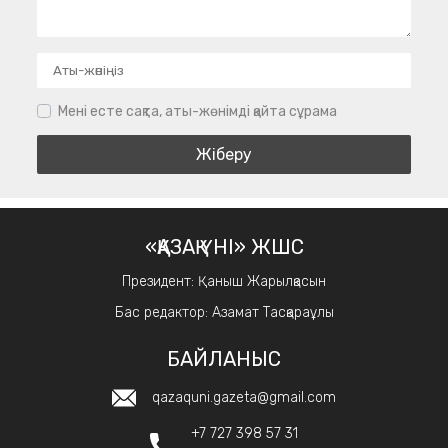
Мені есте сақта, аты-жөнімді қайта сұрама
«ҚАЗАҚ ҮНІ» ЖШС
Президент: Қаныш Жарылқасын
Бас редактор: Азамат Тасқараұлы
БАЙЛАНЫС
qazaquni.gazeta@gmail.com
+7 727 398 57 31