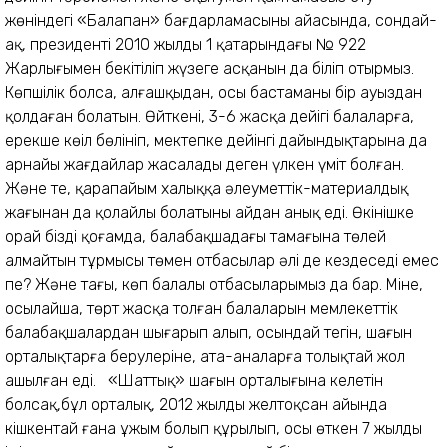
жөніндегі «Балапан» бағдарламасының айасында, сондай-
ақ, президентің 2010 жылдың 1 қаңтарындағы № 922
Жарлығымен бекітіліп жүзеге асқанын да біліп отырмыз.
Көпшілік болса, алғашқыдан, осы бастаманы бір ауыздан
қолдаған болатын. Өйткені, 3-6 жасқа дейіңгі балаларға,
ерекше көңіл бөлініп, мектепке дейінгі дайындықтарына да
арнайы жағдайлар жасалады деген үлкен үміт болған.
Және те, қарапайым халыққа әлеуметтік-материалдық
жағынан да қолайлы болатыны айдан анық еді. Өкінішке
орай біздің қоғамда, балабақшадағы тамағына төлей
алмайтын тұрмысы төмен отбасылар әлі де кездеседі емес
пе? Және тағы, көп балалы отбасыларымыз да бар. Міне,
осылайша, төрт жасқа толған балаларын мемлекеттік
балабақшалардан шығарып алып, осындай тегін, шағын
орталықтарға берулеріне, ата-аналарға толықтай жол
ашылған еді. «Шаттық» шағын орталығына келетін
болсақ,бұл орталық, 2012 жылдың желтоқсан айында
кішкентай ғана ұжым болып құрылып, осы өткен 7 жылдың