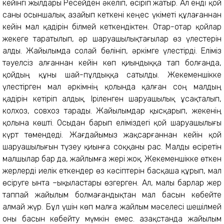
кейінгі жылдары Ресейден әкеліп, өсіріп жатыр. Ал енді қой
саны осыншалық азайып кеткені кеңес үкіметі құлағаннан
кейін мал қадірін білмей кеткендіктен. Отар-отар қойлар
жекеге таратылып, әр шаруашылықтағылар өз үлестерін
алды. Жайылымда солай бөлініп, әркімге үлестірді. Еліміз
тәуелсіз алғаннан кейін көп қиындыққа тап болғанда,
қойдың құны шай-пұлдыққа сатылды. Жекеменшікке
үлестірген мал әркімнің қолында қалған соң малдың
қадірін кетіріп алдық. Іріленген шаруашылық ұсақталып,
колхоз, совхоз тарады. Жайылымдар қысқарып, жекенің
қолына көшті. Осыдан барып еліміздегі қой шаруашылығы
күрт төмендеді. Жағдайымыз жақсарғаннан кейін қой
шаруашылығын түзеу қиынға соққаны рас. Малды өсіретін
малшылар бар да, жайлымға жері жоқ. Жекеменшікке өткен
жерлерді иелік еткендер өз кәсіптерін басқаша құрып, мал
өсіруге ынта –ықыластары өзгерген. Ал, малы барлар жер
таппай жайылым болмағандықтан мал басын көбейте
алмай жүр. Бұл үшін көп малға жайлым мәселесі шешілмей
оны басын көбейту мүмкін емес. Қазақстанда жайылым