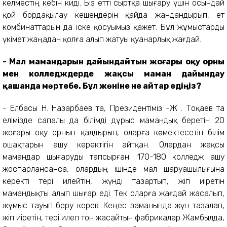
келместің кебін киді. Біз етті сыртқа шығару үшін осындай
қой бордақылау кешендерін қайда жандандырып, ет
комбинаттарын да іске қосуымыз қажет. Бұл жұмыстарды
үкімет жаңадан қолға алып жатуы қуанарлық жағдай.
- Мал мамандарын дайындайтын жоғары оқу орны
мен колледждерде жақсы маман дайындау
қашанда мәртебе. Бұл жөніне не айтар едіңіз?
- Елбасы Н. Назарбаев та, Президентіміз Қ-Ж . Тоқаев та
елімізде сапалы да білімді дұрыс мамандық беретін 20
жоғары оқу орнын қалдырып, оларға көмектесетін білім
ошақтарын ашу керектігін айтқан. Олардан жақсы
мамандар шығаруды тапсырған. 170-180 колледж ашу
жоспарлансанса, олардың ішінде мал шаруашылығына
керекті тері илейтін, жүнді тазартып, жіп иіретін
мамандықты алып шығар еді. Тек оларға жағдай жасалып,
жұмыс тауып беру керек. Кеңес заманында жүн тазалап,
жіп иіретін, тері илеп тон жасайтын фабрикалар Жамбылда,