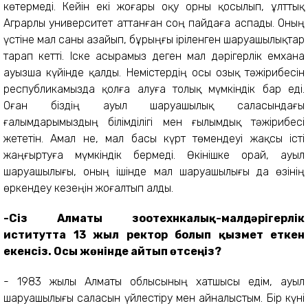
көтермеді. Кейін екі жоғары оқу орны қосылып, ұлттық
Аграрлы университет аттанған соң пайдаға аспады. Оның
үстіне мал саны азайып, бұрыңғы іріленген шаруашылықтар
тарап кетті. Іске асырамыз деген мал дәрігерлік емхана
ауызша күйінде қалды. Немістердің осы озық тәжірибесін
республикамызда қолға алуға толық мүмкіндік бар еді.
Оған біздің ауыл шаруашылық саласындағы
ғалымдарымыздың білімділігі мен ғылымдық тәжірибесі
жететін. Амал не, мал басы күрт төмендеуі жақсы істі
жаңғыртуға мүмкіндік бермеді. Өкінішке орай, ауыл
шаруашылығы, оның ішінде мал шаруашылығы да өзінің
өркендеу кезеңін жоғалтып алды.
-Сіз Алматы зоотехнкалық-малдәрігерлік
иститутта 13 жыл ректор болып қызмет еткен
екенсіз. Осы жөнінде айтып өтсеңіз?
- 1983 жылы Алматы облысының хатшысы едім, ауыл
шаруашылығы саласын үйлестіру мен айналыстым. Бір күні