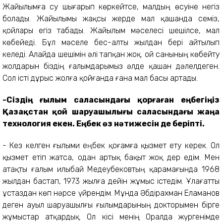
Жайылымға су шығарып көркейтсе, малдың өсуіне негіз
болады. Жайылымы жақсы жерде мал қашанда семіз,
қойлары егіз табады. Жайылым мәселесі шешілсе, мал
көбейеді. Бұл мәселе бес-алты жылдан бері айтылып
келеді. Алайда шешімін әлі тапқан жоқ. Қой санының көбейту
жолдарын біздің ғалымдарымыз әлде қашан дәлелдеген.
Сол істі дұрыс жолға қойғанда ғана мал басы артады.
-Сіздің ғылым саласындағы қорғаған еңбегіңіз
Қазақстан қой шаруашылығы саласындағы жаңа
технология екен. Еңбек өз нәтижесін де беріпті.
- Кез келген ғылыми еңбек қоғамға қызмет ету керек. Ол
қызмет етіп жатса, одан артық бақыт жоқ дер едім. Мен
атақты ғалым Қилыбай Медеубековтың қарамағында 1968
жылдан бастап, 1973 жылға дейін жұмыс істедім. Ұлағатты
ұстаздан көп нәрсе үйрендім. Мұнда Әбдірахман Еламанов
деген ауыл шаруашылғы ғылымдарының докторымен бірге
жұмыстар атқардық. Ол кісі менің Оралда жүргенімде