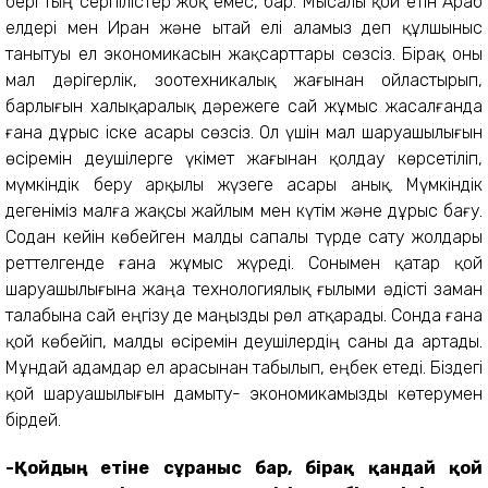
бері тың серпілістер жоқ емес, бар. Мысалы қой етін Араб
елдері мен Иран және Қытай елі аламыз деп құлшыныс
танытуы ел экономикасын жақсарттары сөзсіз. Бірақ оны
мал дәрігерлік, зоотехникалық жағынан ойластырып,
барлығын халықаралық дәрежеге сай жұмыс жасалғанда
ғана дұрыс іске асары сөзсіз. Ол үшін мал шаруашылығын
өсіремін деушілерге үкімет жағынан қолдау көрсетіліп,
мүмкіндік беру арқылы жүзеге асары анық. Мүмкіндік
дегеніміз малға жақсы жайлым мен күтім және дұрыс бағу.
Содан кейін көбейген малды сапалы түрде сату жолдары
реттелгенде ғана жұмыс жүреді. Сонымен қатар қой
шаруашылығына жаңа технологиялық ғылыми әдісті заман
талабына сай еңгізу де маңызды рөл атқарады. Сонда ғана
қой көбейіп, малды өсіремін деушілердің саны да артады.
Мұндай адамдар ел арасынан табылып, еңбек етеді. Біздегі
қой шаруашылығын дамыту- экономикамызды көтерумен
бірдей.
-Қойдың етіне сұраныс бар, бірақ қандай қой