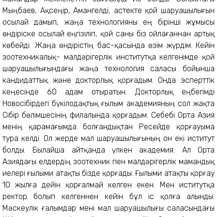
Мыңбаев, Ақсеңір, Амангелді, Қастекте қой шаруашылығын
осылай дамып, жаңа технологияны ең бірінші жұмысы
өндіріске осылай еңгізіліп, қой саны біз ойлағаннан артық
көбейді. Жаңа өндірістің бас-қасында өзім жүрдім. Кейін
зоотехникалық- малдәрігерлік институтқа келгенімде қой
шаруашылығындағы жаңа технология саласы бойынша
кандидаттық және докторлық қорғадым. Онда эсперттік
кеңесінде 60 адам отыратын. Докторлық еңбегімді
Новосібірдегі бүкілодақтық ғылым академияның сол жақта
Сібір бөлімшесінің филалында қорғадым. Себебі Орта Азия
менің қарамағымда болғандықтан Ресейде қорғауыма
тура келді. Ол жерде мал шаруашылығының он екі иститут
болды. Былайша айтқанда үлкен академия. Ал Орта
Азиядағы елдердің зоотехник пен малдәрігерлік мамандық
иелері ғылыми атақты бізде қорғады. Ғылыми атақты қорғау
10 жылға дейін қорғалмай келген екен. Мен иститутқа
ректор болып келгеннен кейін бұл іс қолға алынды.
Мәскеулік ғалымдар мені мал шаруашылығы саласындағы