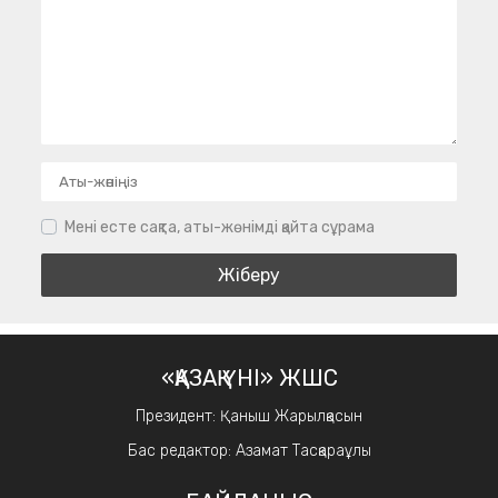
Мені есте сақта, аты-жөнімді қайта сұрама
«ҚАЗАҚ ҮНІ» ЖШС
Президент: Қаныш Жарылқасын
Бас редактор: Азамат Тасқараұлы