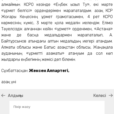
алмаймын. КСРО кезінде «Еңбек Қызыл Ту», екі мәрте
«Құрмет белгісі» ордендерімен марапаталдым. Қазақ КСР
Жоғары Кеңесінің Құрмет грамотасымен, 4 рет КСРО
көрмесінің күміс, 3 мәрте қола медалін иелендім. Еліміз
Тәуелсіздік алғаннан кейін «Құрмет» орденімен, «Астана»
және де басқа медальдармен марапаталып, А.
Байтұрсынов атындағы алтын медальдың иегері атандым.
Алматы облысы және Батыс Қазақстан облысы, Жаңақала
ауданының «Құрметті азаматы» атануым да сол көп
жылдарғы еңбегімнің жемісі деп білемін.
Сұхбаттасқан:
Жексен Алпартегі,
Қазақ үні
Алдыңғы
Келесі