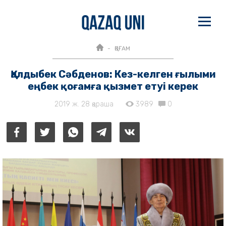
ҚОҒАМ
Қалдыбек Сәбденов: Кез-келген ғылыми
еңбек қоғамға қызмет етуі керек
2019 ж. 28 қараша
3989
0