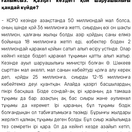
ғалымсыз. Қазіргі кездегі қой шаруашылығы
қандай күйде?
- КСРО кезінде Қазақстанда 50 миллиондай мал болса,
оның ішінде қой 36 миллионға жетті, сиырдың өзі он шақты
миллион, қалғаны жылқы болды. Қазір қойдың саны еліміз
бойынша 18 миллионға жетіп еді, өзбектер бізден 2
миллиондай қаракөл қойын сатып алып өсіру үстінде. Олар
кейінгі кезде біздегі қаракөл тұқымын қатты алып жатыр.
Кезінде ауыл шаруашылығы министрі болған Ө. Шөкеев
сырттан мал әкеліп, мал санын көбейтуді қолға алу керек
деп, қойды 25 миллионға, сиырды 12-15 миллионға
көбейтеміз деуі қуантқан. Алайда қазіргі басшылардың
пікірі басқаша. Бізде сондай-ақ ірі қараның да тамаша
тұқымы да бар. Қазақтың ақ бас сиыры және әулиекөл
тұқымы да керемет. Ірі қараның бұл тұқымы біздік
болғандықан ол табиғатымызға төзімді. Бұрынғы жылдары
жерлікті қалмақ тұқымы деген болды. Бұл сиыр жайылымда
тез семіретін ірі қара. Ол да кейінгі кезде азайып кетіп,