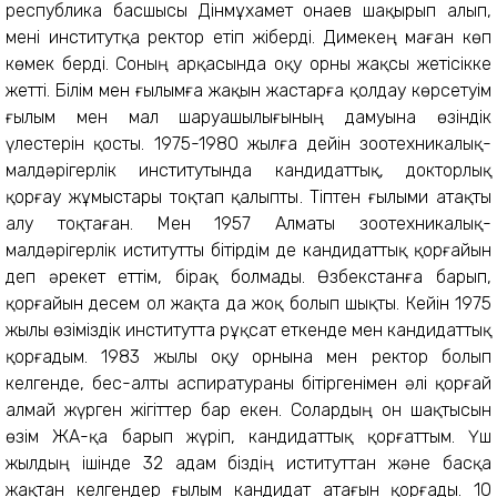
республика басшысы Дінмұхамет Қонаев шақырып алып,
мені институтқа ректор етіп жіберді. Димекең маған көп
көмек берді. Соның арқасында оқу орны жақсы жетісікке
жетті. Білім мен ғылымға жақын жастарға қолдау көрсетуім
ғылым мен мал шаруашылығының дамуына өзіндік
үлестерін қосты. 1975-1980 жылға дейін зоотехникалық-
малдәрігерлік институтында кандидаттық, докторлық
қорғау жұмыстары тоқтап қалыпты. Тіптен ғылыми атақты
алу тоқтаған. Мен 1957 Алматы зоотехникалық-
малдәрігерлік иститутты бітірдім де кандидаттық қорғайын
деп әрекет еттім, бірақ болмады. Өзбекстанға барып,
қорғайын десем ол жақта да жоқ болып шықты. Кейін 1975
жылы өзіміздік институтта рұқсат еткенде мен кандидаттық
қорғадым. 1983 жылы оқу орнына мен ректор болып
келгенде, бес-алты аспиратураны бітіргенімен әлі қорғай
алмай жүрген жігіттер бар екен. Солардың он шақтысын
өзім ЖАҚ-қа барып жүріп, кандидаттық қорғаттым. Үш
жылдың ішінде 32 адам біздің иституттан және басқа
жақтан келгендер ғылым кандидат атағын қорғады. 10