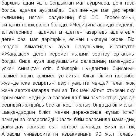
барлығы адам үшін. Сондықтан мал ауырмаса, дені таза
болса, адамда ауырмайды. Бұл жөнінде мал дәрігерлік
ғылымның негізін салушының бірі С.С. Евсеенконың
айтқаны толық дәлел болады. «Медицина адамды емдейді,
ал ветеринар – адамзатты індеттен тазартады, ада етеді»
деген сөзі мал дәрігерінің есінен шықпауы керек. Бір
кездері Алматыдағы ауыл шаруашылық институтта
«Жаңашар» деген керемет ғылыми зерттеу орталығы
болды. Онда ауыл шаруашылығы саласының мамандары
үлкен сынақтан өтіп, білімдерін шыңдайтын. Оқығанын
көзімен көріп, қолымен ұстайтын. Алған білімін тәжірибе
жүзінде іске асыратын. Қазіргі уақытта мұндай талап жоқ
және зертханаларда тым аз. Тек мен айтып отырған оқу
орны емес, медицина саласында білім алып жатқандар да
осындай жағдайды бастан кешіп жатыр. Онда да білім алып
шыққандардың білікті маман дәрежесінде жұмыс істей
алмауы аз кездеспейді. Жалпы білім саласында мамандық
дайындау жұмысы сын көтере алмайды. Биыл ұлттық
Аграрлы университеттің құрылғанына 90 жыл толады.