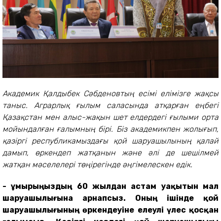
Академик Қалдыбек Сәбденовтың есімі елімізге жақсы
таныс. Аграрлық ғылым саласында атқарған еңбегі
Қазақстан мен алыс-жақын шет елдердегі ғылыми орта
мойындалған ғалымның бірі. Біз академикпен жолығып,
қазіргі республикамыздағы қой шаруашылының қалай
дамып, өркендеп жатқанын және әлі де шешілмей
жатқан мәселелері төңірегінде әңгімелескен едік.
- Ғұмырыңыздың 60 жылдан астам уақытын мал
шаруашылығына арнапсыз. Оның ішінде қой
шаруашылығының өркендеуіне елеулі үлес қосқан