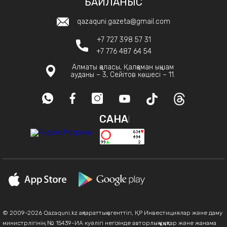
БАЙЛАНЫС
qazaquni.gazeta@gmail.com
+7 727 398 57 31
+7 776 487 64 54
Алматы қаласы, Қалқаман ықшам
ауданы – 3, Сейітов көшесі – 11.
САНАҚ
© 2009-2026 Qazaquni.kz ақпараттық агенттігі, ҚР Инвестициялар және даму
министрлігінің № 15439-ИА куәлігі негізінде авторлық құқықтар және жанама