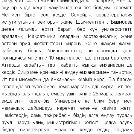
факультеті білікті маман дайындауда үлгі аларлық. Мен ол
оқу орнында кеңес уақытында екі рет болдым, керемет.
Менімен бірге сол кезде Семейдің зооветеранария
истутитутының ректорын және Шымкенттен Қ. Бішімбаев
деген ғалымды ертіп барып, бес күн университетті
араладық. Мақсатымыз олардың зоотехникалық және
ветеринария жетістіктерін үйрену және жақсы жағын
қабылдау болды. Университеттің айналасында қала
полициясы мінетін 7-10 мың төңірегінде аттары бар екен.
Аттарды қарайтын төрт қабатты жылқы емханасын да
көрдік. Сиыр мен қой-ешкіні емдеу емханасымен таныстық.
Ит пен мысықтың да емханасын көзіміз көрді. Біз барған
кезде қазіргі еуро емес, неміс маркасы еді. Аурған ит пен
мысықты алып қалып, емдеу үшін күніне 25 марка жұмсап
емдегенін көргенбіз. Университеттің білім беру мен
мамандық дайындауы керемет екеніне көзіміз жетті.
Немістердің озық тәжірибесін біздің елге еңгізу туралы
ауыл шаруашылық министрлігімен келісіп, қолға алуды
біздер ойластырдық. Бірақ ол кезде елдің жағдайы