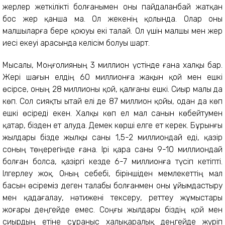
жерлер жеткілікті болғанымен оны пайдаланбай жатқан
бос жер қанша ма. Ол жекенің қолында. Олар оны
малшыларға бере қоюуы екі талай. Ол үшін малшы мен жер
иесі екеуі арасында келісім болуы шарт.
Мысалы, Моңғолияның 3 миллион үстінде ғана халқы бар.
Жері шағын елдің 60 миллионға жақын қой мен ешкі
өсірсе, оның 28 миллионы қой, қалғаны ешкі. Сиыр малы да
көп. Сол сияқты Қытай елі де 87 миллион қойы, одан да көп
ешкі өсіреді екен. Халқы көп ел мал санын көбейтумен
қатар, бізден ет алуда. Демек көрші елге ет керек. Бұрынғы
жылдары бізде жылқы саны 1,5-2 миллиондай еді, қазір
соның төңерегінде ғана. Ірі қара саны 9-10 миллиондай
болған болса, қазіргі кезде 6-7 миллионға түсіп кетіпті.
Ілгерлеу жоқ. Оның себебі, біріншіден мемлекеттің мал
басын өсіреміз деген талабы болғанмен оны ұйымдастыру
мен қадағалау, нәтижені тексеру, реттеу жұмыстары
жоғары деңгейде емес. Соңғы жылдары біздің қой мен
сиырдың етіне сұраныс халықаралық деңгейде жүріп