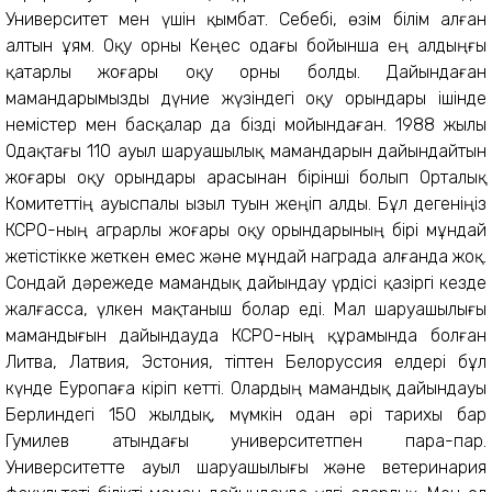
Университет мен үшін қымбат. Себебі, өзім білім алған
алтын ұям. Оқу орны Кеңес одағы бойынша ең алдыңғы
қатарлы жоғары оқу орны болды. Дайындаған
мамандарымызды дүние жүзіндегі оқу орындары ішінде
немістер мен басқалар да бізді мойындаған. 1988 жылы
Одақтағы 110 ауыл шаруашылық мамандарын дайындайтын
жоғары оқу орындары арасынан бірінші болып Орталық
Комитеттің ауыспалы Қызыл туын жеңіп алды. Бұл дегеніңіз
КСРО-ның аграрлы жоғары оқу орындарының бірі мұндай
жетістікке жеткен емес және мұндай награда алғанда жоқ.
Сондай дәрежеде мамандық дайындау үрдісі қазіргі кезде
жалғасса, үлкен мақтаныш болар еді. Мал шаруашылығы
мамандығын дайындауда КСРО-ның құрамында болған
Литва, Латвия, Эстония, тіптен Белоруссия елдері бұл
күнде Еуропаға кіріп кетті. Олардың мамандық дайындауы
Берлиндегі 150 жылдық, мүмкін одан әрі тарихы бар
Гумилев атындағы университетпен пара-пар.
Университетте ауыл шаруашылығы және ветеринария