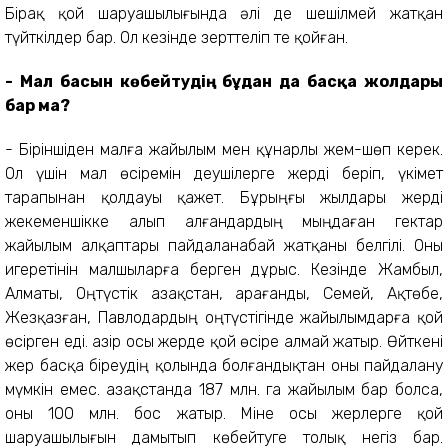
Бірақ қой шаруашылығында әлі де шешілмей жатқан
түйткілдер бар. Ол кезінде зерттеліп те қойған.
- Мал басын көбейтудің бұдан да басқа жолдары
бар ма?
- Біріншіден малға жайылым мен құнарлы жем-шөп керек.
Ол үшін мал өсіремін деушілерге жерді беріп, үкімет
тарапынан қолдауы қажет. Бұрыңғы жылдары жерді
жекеменшікке алып алғандардың мыңдаған гектар
жайылым алқаптары пайдаланабай жатқаны белгілі. Оны
игеретінін малшыларға берген дұрыс. Кезінде Жамбыл,
Алматы, Оңтүстік Қазақстан, Қарағанды, Семей, Ақтөбе,
Жезқазған, Павлодардың оңтүстігінде жайылымдарға қой
өсірген еді. Қазір осы жерде қой өсіре алмай жатыр. Өйткені
жер басқа біреудің қолында болғандықтан оны пайдалану
мүмкін емес. Қазақстанда 187 млн. га жайылым бар болса,
оны 100 млн. бос жатыр. Міне осы жерлерге қой
шаруашылығын дамытып көбейтуге толық негіз бар.