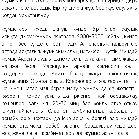
Жұмыстың нәтиежелі болуы қойларды қолдан ұрықтандыру
арқылы іске асырдық. Бір күнде екі жүз, бес жүз саулықты
қолдан ұрықтандыру
жұмыстары жүрді. Екі-үш күнде бір отар саулық
ұрықтандыру жұмысы аяқталса, 2000-3000 қойдың күйегі
он-он бес күнде бітіретін едік. Ал олардың төлдеуі бір
аптада аяқталып, жұмысымыздың нәтижесін күттік. Мұндай
жұмыс Ақсеңір ауылында іске асты. Қолға алған ісіміз жақсы
нәтиже берді. Мәскеуден арнайы комиссия келіп,
көздерімен көрді. Кейін біздің жаңа технолгиялық
жұмысымыз Ставрапольда, Краснодарда жалғасын тапты.
Сонымен қатар мал бордақылау жұмысы да өз жетістігін
көрсетті. Кеңес уақытында іріленген қой бордақылау
кешендері салынып, 20-30 мың бас қойды етке өткізу
ісімен айналысты. Олар ет комбинатында қабылданып,
арнайы сою цехтарында іске асқаны белгілі. Қазір мұндай
жұмыс істелмейді. Себебі іріленген бордақылау кешендері
жоқ және де ет комбинаттары да жұмыстарын тоқтатып,