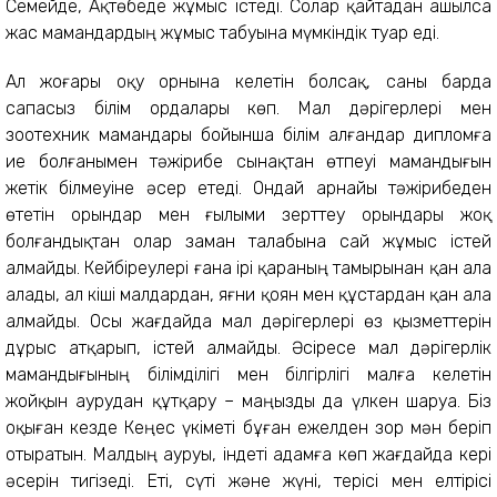
Семейде, Ақтөбеде жұмыс істеді. Солар қайтадан ашылса
жас мамандардың жұмыс табуына мүмкіндік туар еді.
Ал жоғары оқу орнына келетін болсақ, саны барда
сапасыз білім ордалары көп. Мал дәрігерлері мен
зоотехник мамандары бойынша білім алғандар дипломға
ие болғанымен тәжірибе сынақтан өтпеуі мамандығын
жетік білмеуіне әсер етеді. Ондай арнайы тәжірибеден
өтетін орындар мен ғылыми зерттеу орындары жоқ
болғандықтан олар заман талабына сай жұмыс істей
алмайды. Кейбіреулері ғана ірі қараның тамырынан қан ала
алады, ал кіші малдардан, яғни қоян мен құстардан қан ала
алмайды. Осы жағдайда мал дәрігерлері өз қызметтерін
дұрыс атқарып, істей алмайды. Әсіресе мал дәрігерлік
мамандығының білімділігі мен білгірлігі малға келетін
жойқын аурудан құтқару – маңызды да үлкен шаруа. Біз
оқыған кезде Кеңес үкіметі бұған ежелден зор мән беріп
отыратын. Малдың ауруы, індеті адамға көп жағдайда кері
әсерін тигізеді. Еті, сүті және жүні, терісі мен елтірісі