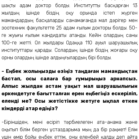
шақты адам доктор болды. Институтты басқарған 13
жылдың ішінде біздің оқу орында істеп жүрген
мамандардың басқаларды санамағанда мал дәрігер мен
зоотехник факультетте 25 адам ғылым докторы болды. 50-
ге жуығы ғылым кандидаты атанды. Кейін олардың саны
100-ге жетті. Ол жылдары Одаққа 110 ауыл шаруашылық
институттары қарады. Солардың ішінде біздің жоғары оқу
орны олардың ішінде алдыңғылардың бірі болды.
- Еңбек жолыңызды өзіңіз таңдаған мамандықтан
бастап, осы салаға бар ғұмырыңыз арнапсыз.
Алпыс жылдан астам уақыт мал шаруашылығын
өркендетуге бағытталған ерен еңбегіңіз ескеріліп,
еленді ме? Осы жетістікке жетуге ықпал еткен
кімдерді атар едіңіз?
-Біріншіден, мені өсіріп тәрбиелеген ата-анама және
оқытып білім берген ұстаздарыма мың да бір рақмет! Елім
үшін өмір бойы еңбек еттім, оны еленбей қалды деп айта