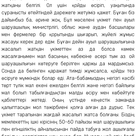
жатқаны белгілі. Ол үшін қойды өсіріп, уақытында
сұранысты өтейтіндей дәрежеге жетуіміз қажет. Бұған біз
дайынбыз ба, әрине жоқ. Бұл мәселені үкімет пен ауыл
шаруашылық министрлігі, облыс және аудан басшылары
мен фермелер бір қорытынды шығарып, жүйелі жұмыс
жасауы керек дер едім. Бұған дейін ауыл шаруашылығына
жасалып жатқан үкіметтен аз да болса көмек
жасалғанымен мал басының көбеюіне әсері тым аз. Қой
шаруашылығын көтеруге берілген қаржы да мардымсыз.
Сонда да бөлінген қаражат тиімді жұмсалса, қойды тез
өсіруге мүмкіндік болар еді. Ата-бабамыздың негізгі кәсібі
төрт түлік мал екені ежелден белгілі және негізгі байлығы
мал болып табылғандықтан малды өсіру мен көбейтуге
қабілеттері жетеді. Оның үстінде кеңестік заманда
қалыптасқан мол тәжірбиені қолға алған да дұрыс. Тек
үкімет тарапынан жағдай жасалып жатса болғаны. Біздің
мемлекеттің ішкі кірісінің 50-60 пайызы мал шаруашылығы
пен егіншіліктің айналысынан пайда табуға жол ашылғалы