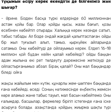
тұқымын өсіру керек екендігін де білгеніміз жөн
шығар?
- Әрине. Бізден басқа түркі елдерінде 60 миллионнан
астам қойы бар. Олар қойды қысы, жазы бағып, қозы
есебінен көбейтіп отырады. Халыққа керек кезінде сатып,
табыс табады. Ал бізде ондай жағдай қалыптаспаған. Қойды
бір жыл туғызып алып, тамыз, қыркүйек айларында
сатамыз. Оны көбейтуді де ойлауымыз керек. Елдегі 16-18
миллион қой бұдан кейін қалай көбейеді? Қойды баққан
адам жылына екі рет төлдеуту дәрежесіне жеткізуді де
ойластырғанымыз абзал. Бірақ қалай? Оны мал баққандар
біледі. Қойға
жақсы жайылым мен күтім, құнарлы жем-шөппен баққанда
ғана көбейеді, өседі. Соның нәтижесінде еңбектің жемісін
көре аламыз және табыс тауып, мал басын көбейтеміз. Оны
ғалымдар, басшылар, фермелер бірігіп істегенде ғана іске
асыруға болады. Қазақстанда қойдың жиырма шақты түрі