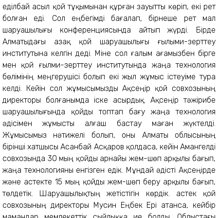
еділбай асыл қой тұқымынан құрған зауытты көріп, екі рет
болған еді. Сол еңбегімді бағалап, бірнеше рет мал
шаруашылығы конференциясында айтып жүрді. Бірде
Алматыдағы Қазақ қой шаруашылығы ғылыми-зерттеу
институтына келгін деді. Міне сол ғалым ағамызбен бірге
мен қой ғылми-зерттеу институтында жаңа технология
бөлімінің меңгерушісі болып екі жыл жұмыс істеуіме тура
келді. Кейін сол жұмысымызды Ақсеңір қой совхозының
директоры болғанымда іске асырдық. Ақсеңір тәжірибе
шаруашылығында қойды топтап бағу жаңа технология
әдісімен жұмысты алғаш бастау маған жүктелді.
Жұмысымыз нәтижелі болып, оны Алматы облысының
бірінші хатшысы Асанбай Асқаров қолдаса, кейін Амангелді
совхозында 30 мың қойды арнайы жем-шөп арқылы бағып,
жаңа технологияны енгізген едік. Мұндай әдісті Ақсеңірде
және Қастекте 15 мың қойды жем-шөп беру арқылы бағып,
төлдетік. Шаруашылықтың жетістігін көрдік. Қастек қой
совхозының директоры Мусин Еңбек Ері атанса, кейбір
мамандар мемлекеттік сыйлыққа ие болды. Облыстағы