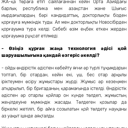
ЖАҚ-қа төраға етіп сайлағаннан кейін Орта Азиядағы
барлық республика мен Қазақстан және Шығыс
Қиырдағылардың бәрі кандидаттық, докторлықты бізден
қорғауға мүмкіндік туды. Ал мен докторлықты Новосібірден
қорғауыма тура келді. Себебі өзім еңбек еткен жерден
қорғауыма рұқсат етілмеді.
- Өзіңіз құрған жаңа технология әдісі қой
шаруашылығына қандай өзгеріс әкелді?
- Қойды өндірістік әдіспен көбейту яғни әр түрлі тұқымдарын
топтап, бір отардан, кейін екі, үш, бес отар арқылы
іріктеумен өсіру жұмыстары жүрді. Жұмыс әр кезеңмен
атқарылып, бір бригаданың қарамағында істелді. Өндірістік
әдіспен әр отарлы қойлар он күнде төлдеп, жұмыстың
жеңілдеуіне мүмкіндік жасады. Төлдеген қозылар да
біркелкі жетіліп, бір айға созылатын қой төлдету науқаны
аз уақыт ішінде аяқталды.