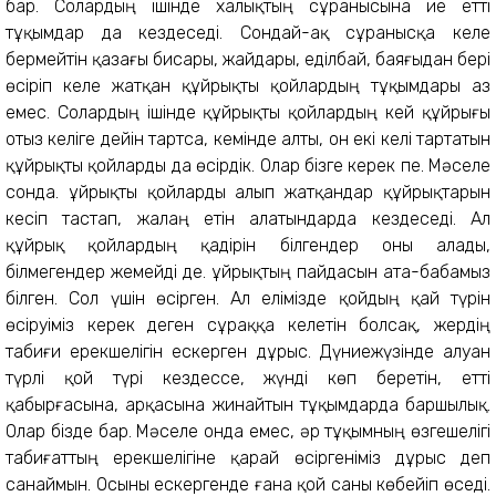
бар. Солардың ішінде халықтың сұранысына ие етті
тұқымдар да кездеседі. Сондай-ақ сұранысқа келе
бермейтін қазағы бисары, жайдары, еділбай, баяғыдан бері
өсіріп келе жатқан құйрықты қойлардың тұқымдары аз
емес. Солардың ішінде құйрықты қойлардың кей құйрығы
отыз келіге дейін тартса, кемінде алты, он екі келі тартатын
құйрықты қойларды да өсірдік. Олар бізге керек пе. Мәселе
сонда. Құйрықты қойларды алып жатқандар құйрықтарын
кесіп тастап, жалаң етін алатындарда кездеседі. Ал
құйрық қойлардың қадірін білгендер оны алады,
білмегендер жемейді де. Құйрықтың пайдасын ата-бабамыз
білген. Сол үшін өсірген. Ал елімізде қойдың қай түрін
өсіруіміз керек деген сұраққа келетін болсақ, жердің
табиғи ерекшелігін ескерген дұрыс. Дүниежүзінде алуан
түрлі қой түрі кездессе, жүнді көп беретін, етті
қабырғасына, арқасына жинайтын тұқымдарда баршылық.
Олар бізде бар. Мәселе онда емес, әр тұқымның өзгешелігі
табиғаттың ерекшелігіне қарай өсіргеніміз дұрыс деп
санаймын. Осыны ескергенде ғана қой саны көбейіп өседі.