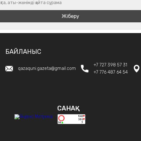
қта, аты-жөнімді қайта сұрама
БАЙЛАНЫС
+7 727 398 57 31
qazaquni.gazeta@gmail.com
+7 776 487 64 54
САНАҚ