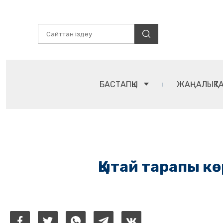
БАСТАПҚЫ
ЖАҢАЛЫҚТ
Қытай тарапы к