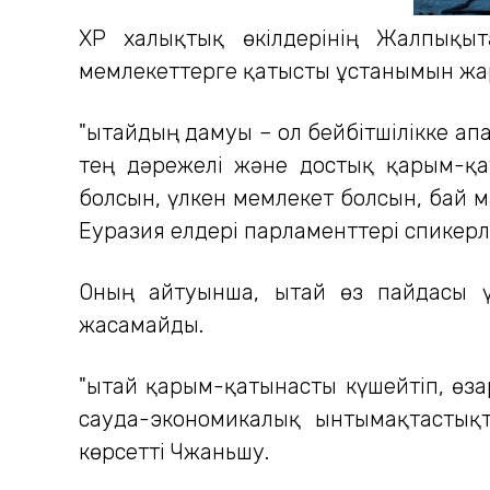
ҚХР халықтық өкілдерінің Жалпықы
мемлекеттерге қатысты ұстанымын жа
"Қытайдың дамуы – ол бейбітшілікке а
тең дәрежелі және достық қарым-қа
болсын, үлкен мемлекет болсын, бай ма
Еуразия елдері парламенттері спикерле
Оның айтуынша, Қытай өз пайдасы ү
жасамайды.
"Қытай қарым-қатынасты күшейтіп, өз
сауда-экономикалық ынтымақтастықт
көрсетті Чжаньшу.