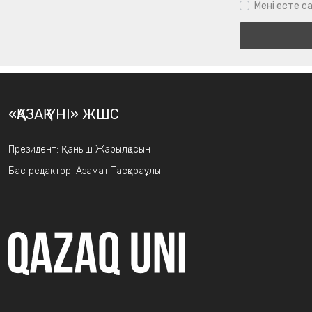
Мені есте са
«ҚАЗАҚ ҮНІ» ЖШС
Президент: Қаныш Жарылқасын
Бас редактор: Азамат Тасқараұлы