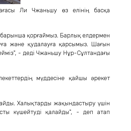
рағасы Ли Чжаньшу өз елінің басқа
не барынша қорғаймыз. Барлық елдермен
уға және қудалауға қарсымыз. Шағын
тейміз", - деді Чжаньшу Нұр-Сұлтандағы
лекеттердің мүддесіне қайшы әрекет
анайды. Халықтарды жақындастыру үшін
сты күшейтуді қалайды", - деп атап