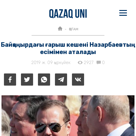
ҚОҒАМ
Байқоңырдағы ғарыш кешені Назарбаевтың
есімімен аталады
2019 ж. 09 қыркүйек
2927
0