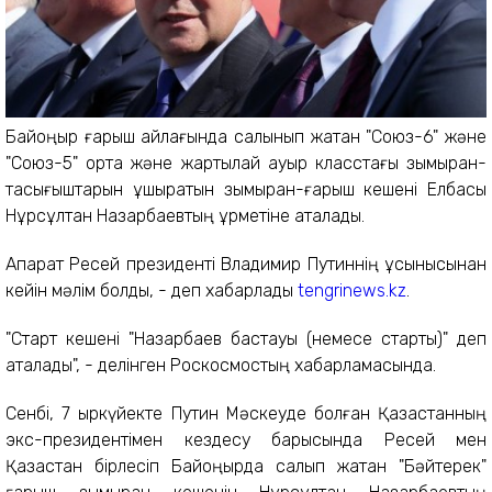
Байқоңыр ғарыш айлағында салынып жатқан "Союз-6" және
"Союз-5" орта және жартылай ауыр класстағы зымыран-
тасығыштарын ұшыратын зымыран-ғарыш кешені Елбасы
Нұрсұлтан Назарбаевтың құрметіне аталады.
Ақпарат Ресей президенті Владимир Путиннің ұсынысынан
кейін мәлім болды, - деп хабарлады
tengrinews.kz
.
"Старт кешені "Назарбаев бастауы (немесе старты)" деп
аталады", - делінген Роскосмостың хабарламасында.
Сенбі, 7 қыркүйекте Путин Мәскеуде болған Қазақстанның
экс-президентімен кездесу барысында Ресей мен
Қазақстан бірлесіп Байқоңырда салып жатқан "Бәйтерек"