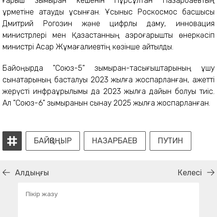
ғарыш зымыран кешенін Нұрсұлтан Назарбаевтың
құрметіне атауды ұсынған. Ұсыныс Роскосмос басшысы
Дмитрий Рогозин және цифрлық даму, инновация
министрлері мен Қазақстанның аэроғарыштық өнеркәсіп
министрі Асқар Жұмағалиевтің көзінше айтылды.
Байқоңырда "Союз-5" зымыран-тасығыштарының ұшу
сынақтарының басталуы 2023 жылға жоспарланған, қажетті
жерүсті инфрақұрылымы да 2023 жылға дайын болуы тиіс.
Ал "Союз-6" зымыранын сынау 2025 жылға жоспарланған.
БАЙҚОҢЫР
НАЗАРБАЕВ
ПУТИН
Алдыңғы
Келесі