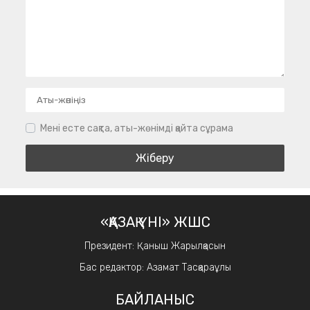
Мені есте сақта, аты-жөнімді қайта сұрама
«ҚАЗАҚ ҮНІ» ЖШС
Президент: Қаныш Жарылқасын
Бас редактор: Азамат Тасқараұлы
БАЙЛАНЫС