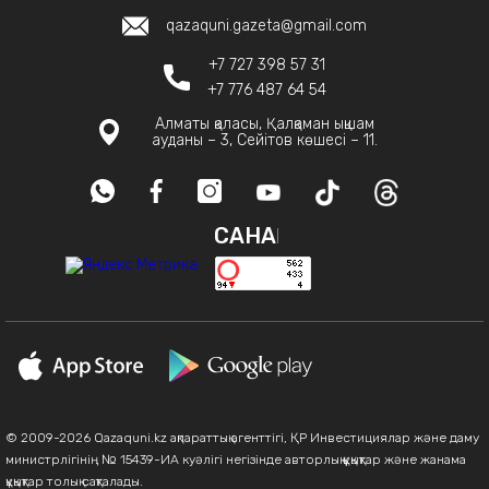
qazaquni.gazeta@gmail.com
+7 727 398 57 31
+7 776 487 64 54
Алматы қаласы, Қалқаман ықшам
ауданы – 3, Сейітов көшесі – 11.
САНАҚ
© 2009-2026 Qazaquni.kz ақпараттық агенттігі, ҚР Инвестициялар және даму
министрлігінің № 15439-ИА куәлігі негізінде авторлық құқықтар және жанама
құқықтар толық сақталады.