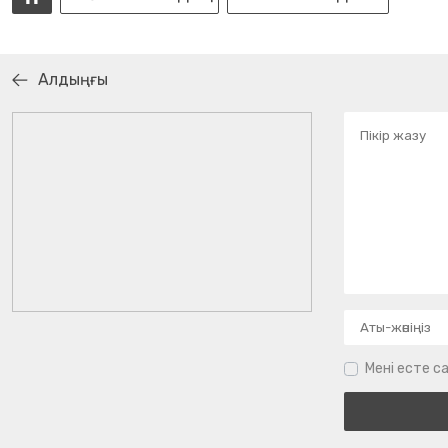
Алдыңғы
Мені есте са