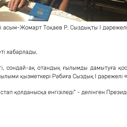
і Қасым-Жомарт Тоқаев Р. Сыздықты І дәрежел
ті хабарлады.
егі, сондай-ақ отандық ғылымды дамытуға қос
 ғылыми қызметкері Рәбиға Сыздық І дәрежелі
стап қолданысқа енгізіледі" - делінген Презид