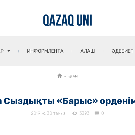
АР
ИНФОРМЛЕНТА
АЛАШ
ӘДЕБИЕТ
ҚОҒАМ
ға Сыздықты «Барыс» ордені
2019 ж. 30 тамыз
3393
0