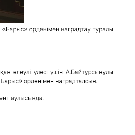
і «Барыс» орденімен наградтау туралы
қан елеулі үлесі үшін А.Байтұрсынұлы
 «Барыс» орденімен наградталсын.
ент Қаулысында.