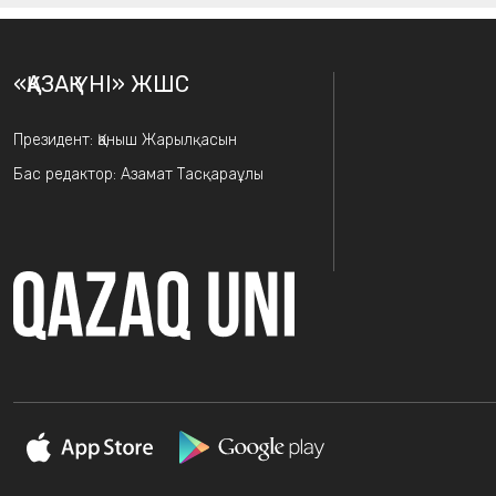
«ҚАЗАҚ ҮНІ» ЖШС
Президент: Қаныш Жарылқасын
Бас редактор: Азамат Тасқараұлы