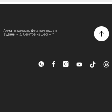
Алматы қаласы, Қалқаман ықшам
ауданы – 3, Сейітов көшесі – 11.