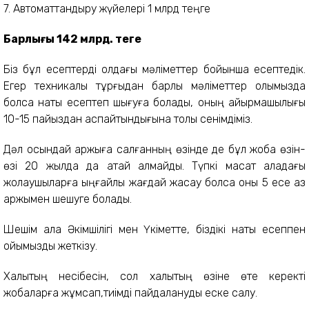
7. Автоматтандыру жүйелері 1 млрд теңге
Барлығы 142 млрд. теңге
Біз бұл есептерді қолдағы мәліметтер бойынша есептедік.
Егер техникалық тұрғыдан барлық мәліметтер қолымызда
болса нақты есептеп шығуға болады, оның айырмашылығы
10-15 пайыздан аспайтындығына толық сенімдіміз.
Дәл осындай қаржыға салғанның өзінде де бұл жоба өзін-
өзі 20 жылда да ақтай алмайды. Түпкі мақсат қаладағы
жолаушыларға ыңғайлы жағдай жасау болса оны 5 есе аз
қаржымен шешуге болады.
Шешім қала Әкімшілігі мен Үкіметте, біздікі нақты есеппен
ойымызды жеткізу.
Халықтың несібесін, сол халықтың өзіне өте керекті
жобаларға жұмсап,тиімді пайдалануды еске салу.