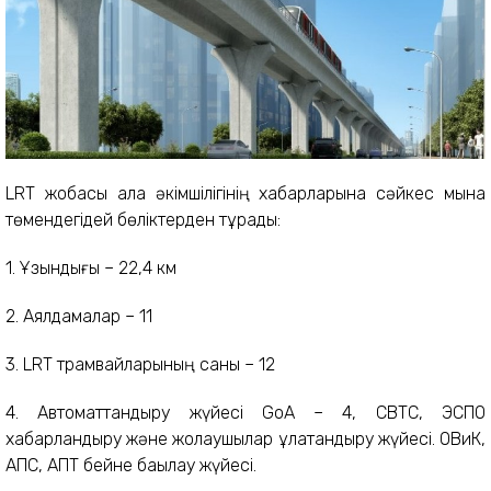
LRT жобасы қала әкімшілігінің хабарларына сәйкес мына
төмендегідей бөліктерден тұрады:
1. Ұзындығы – 22,4 км
2. Аялдамалар – 11
3. LRT трамвайларының саны – 12
4. Автоматтандыру жүйесі GoA – 4, CBTC, ЭСПО
хабарландыру және жолаушылар құлақтандыру жүйесі. ОВиК,
АПС, АПТ бейне бақылау жүйесі.