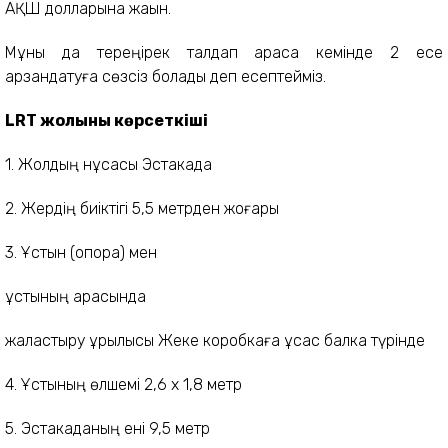
АҚШ долларына жақын.
Мұны да тереңірек талдап қараса кемінде 2 есе
арзандатуға сөзсіз болады деп есептейміз.
LRT жолының көрсеткіші
1. Жолдың нұсқасы Эстакада
2. Жердің биіктігі 5,5 метрден жоғары
3. Ұстын (опора) мен
ұстының арасында
жаластыру құрылысы Жеке коробкаға ұқсас балка түрінде
4. Ұстының өлшемі 2,6 х 1,8 метр
5. Эстакаданың ені 9,5 метр