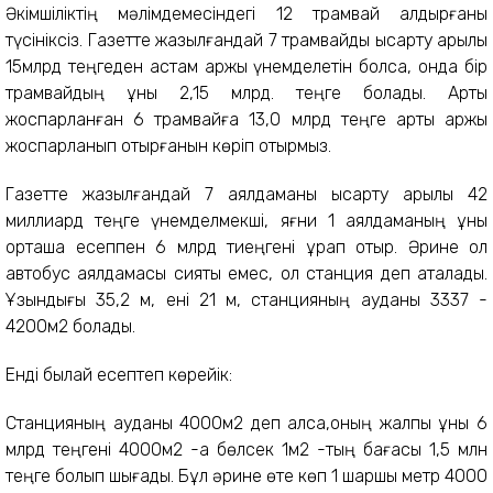
Әкімшіліктің мәлімдемесіндегі 12 трамвай қалдырғаны
түсініксіз. Газетте жазылғандай 7 трамвайды қысқарту арқылы
15млрд теңгеден астам қаржы үнемделетін болса, онда бір
трамвайдың құны 2,15 млрд. теңге болады. Артық
жоспарланған 6 трамвайға 13,0 млрд теңге артық қаржы
жоспарланып отырғанын көріп отырмыз.
Газетте жазылғандай 7 аялдаманы қысқарту арқылы 42
миллиард теңге үнемделмекші, яғни 1 аялдаманың құны
орташа есеппен 6 млрд тиеңгені құрап отыр. Әрине ол
автобус аялдамасы сияқты емес, ол станция деп аталады.
Ұзындығы 35,2 м, ені 21 м, станцияның ауданы 3337 -
4200м2 болады.
Енді былай есептеп көрейік:
Станцияның ауданы 4000м2 деп алсақ,оның жалпы құны 6
млрд теңгені 4000м2 -қа бөлсек 1м2 -тың бағасы 1,5 млн
теңге болып шығады. Бұл әрине өте көп 1 шаршы метр 4000