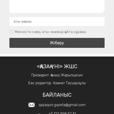
Мені есте сақта, аты-жөнімді қайта сұрама
«ҚАЗАҚ ҮНІ» ЖШС
Президент: Қаныш Жарылқасын
Бас редактор: Азамат Тасқараұлы
БАЙЛАНЫС
qazaquni.gazeta@gmail.com
+7 727 398 57 31