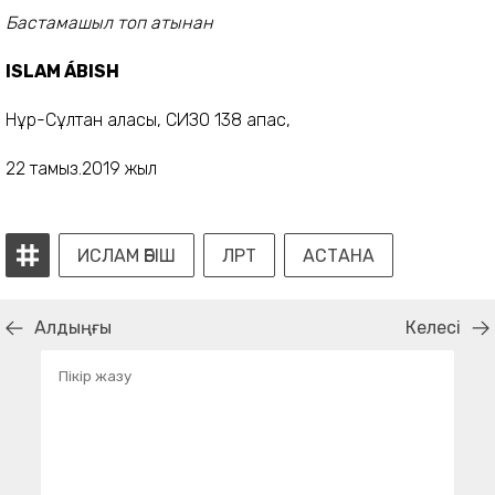
Бастамашыл топ атынан
ISLAM ÁBISH
Нұр-Сұлтан қаласы, СИЗО 138 қапас,
22 тамыз.2019 жыл
ИСЛАМ ӘБІШ
ЛРТ
АСТАНА
Алдыңғы
Келесі