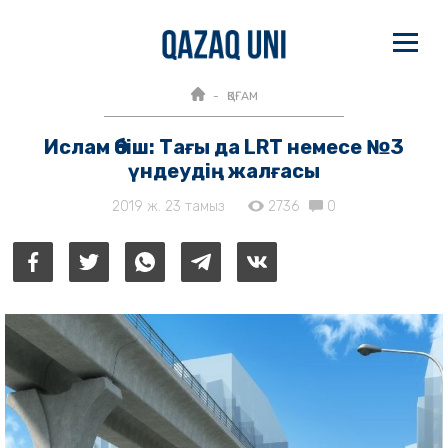
ҚОҒАМ
Ислам Әбіш: Тағы да LRT немесе №3
үндеудің жалғасы
2019 ж. 23 тамыз
2736
0