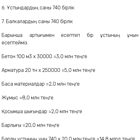
6. Ұстындардың саны 740 бірлік
7. Балкалардың саны 740 бірлік
Барынша артығымен есептеп бір ұстының құнын
есептейміз.
Бетон 100 м3 х 30000 =3,0 млн теңге
Арматура 20 тн х 250000 =5,0 млн теңге
Басқа материалдар =2,0 млн теңге
Жұмыс =8,0 млн теңге
Қосымша шығындар =2,0 млн теңге
Барлығы =20,0 млн теңге
Барлық ұстының құны 740 х 20,0 млн.теңге =14,8 млрд теңге