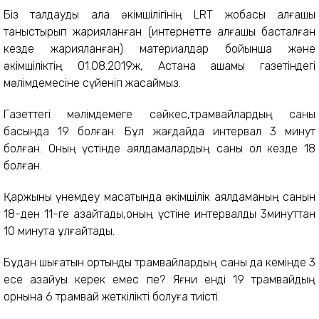
Біз талдауды қала әкімшілігінің LRT жобасы алғашқы
таныстырып жарияланған (интернетте алғашқы басталған
кезде жарияланған) материалдар бойынша және
әкімшіліктің 01.08.2019ж, Астана ақшамы газетіндегі
мәлімдемесіне сүйеніп жасаймыз.
Газеттегі мәлімдемеге сәйкес,трамвайлардың саны
басында 19 болған. Бұл жағдайда интервал 3 минут
болған. Оның үстінде аялдамалардың саны ол кезде 18
болған.
Қаржыны үнемдеу мақсатында әкімшілік аялдаманың санын
18-ден 11-ге азайтады,оның үстіне интервалды 3минуттан
10 минутқа ұлғайтады.
Бұдан шығатын қортынды трамвайлардың саны да кемінде 3
есе азайуы керек емес пе? Яғни енді 19 трамвайдың
орнына 6 трамвай жеткілікті болуға тиісті.