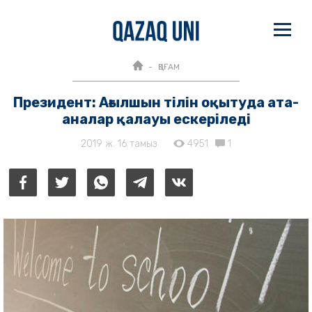
ҚОҒАМ
Президент: Ағылшын тілін оқытуда ата-
аналар қалауы ескеріледі
2019 ж. 16 тамыз
4951
1