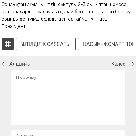
Сондықтан ағылшын тілін оқытуды 2-3 сыныптан немесе
ата-аналардың қалауына қарай бесінші сыныптан бастау
орынды әрі тиімді болады деп санаймын», - деді
Президент.
ҮШТІЛДІЛІК САЯСАТЫ
ҚАСЫМ-ЖОМАРТ ТОҚ
Алдыңғы
Келесі