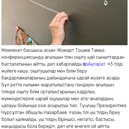
Мемлекет басшысы Қасым-Жомарт Тоқаев Тамыз
конференциясында ағылшын тілін оқыту қай сыныптардан
басталатынын айтты, деп хабарлайды
ҚазАқпарат
. «3 тілді
жүйеге көшу, оқытушылар мен білім беру
бағдарламаларының дайындығына қарай жүзеге асады.
Бұл ретте ғылыми-жаратылыстану пәндерін ағылшын
тілінде оқыту білім орталықтарының кадрлық
мүмкіндіктеріне қарай оқушылар мен ата-аналардың
қалауы бойынша іске асырылуы тиіс. Тұңғыш Президентіміз
Нұрсұлтан Әбішұлы Назарбаев: «Қазақ тілі үш тілдің біреу
болып қалмайды, үш тілдің біріншісі, негізгісі, бастысы,
маңыздысы бола береді», деп өте өнегелі ой айтты.