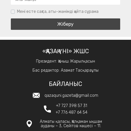
Мені есте сақта, аты-жөнімді қайта сұрама
«ҚАЗАҚ ҮНІ» ЖШС
Президент: Қаныш Жарылқасын
Бас редактор: Азамат Тасқараұлы
БАЙЛАНЫС
qazaquni.gazeta@gmail.com
+7 727 398 57 31
+7 776 487 64 54
Алматы қаласы, Қалқаман ықшам
ауданы – 3, Сейітов көшесі – 11.