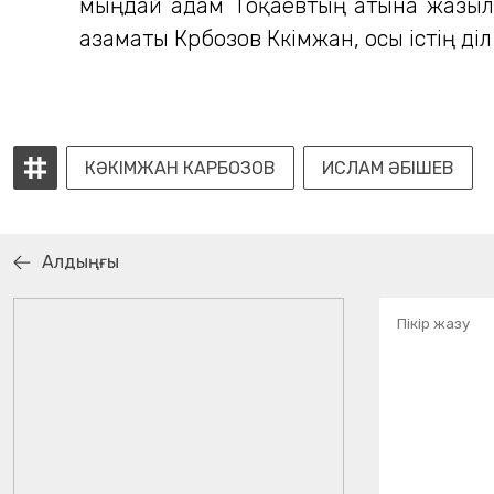
мыңдай адам Тоқаевтың атына жазылғ
азаматы Кәрбозов Кәкімжан, осы істің әд
КӘКІМЖАН КАРБОЗОВ
ИСЛАМ ӘБІШЕВ
Алдыңғы