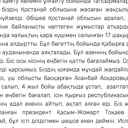
қамту көлемін ұлғайту бойынша тапсырмалар
ң біздің Қостанай облысына жасаған жақсылы
йзелді. Әбішев Қостанай облысын аралап, ә
іне байланысты көптеген жұмыстар атқарды.
нда халықтың қара күшімен салынған 17 шақы
на алдыртты. Бұл бөгеттің бойында Қабырға д
 ауданынанда аяқталады. Бұл өзеннің бойын
і. Біс осы кісінің еңбегін қатты бағалаймыз.
лді қарсымыз. Біздің қоғамда мұндай жағдайла
рі, үш облысты басқарған Асанбай Асқаровқа 
 салып, 4 жыл бойы абақтыда ұстап, азаптап,
рген еңбегін бағалап, ісін Қырғыз республика
ің адал екенін айтып, ақтап алған еді. Біз
йланған президент Қасым-Жомарт Тоқаев
 бұл істі әділдігімен шешсе екен деймін. Исл