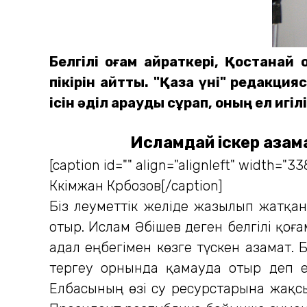
Белгілі қоғам қайраткері, Қостана
пікірін айтты. "Қазақ үні" редак
ісін әділ қарауды сұрап, оның ел игілі
Исламдай іскер азам
[caption id="" align="alignleft" width="33
Кәкімжан Кәрбозов[/caption]
Біз әлеуметтік желіде жазылып жатқ
отыр. Ислам Әбішев деген белгілі қоға
адал еңбегімен көзге түскен азамат.
тергеу орнында қамауда отыр деп ес
Елбасының өзі су ресурстарына жақсы