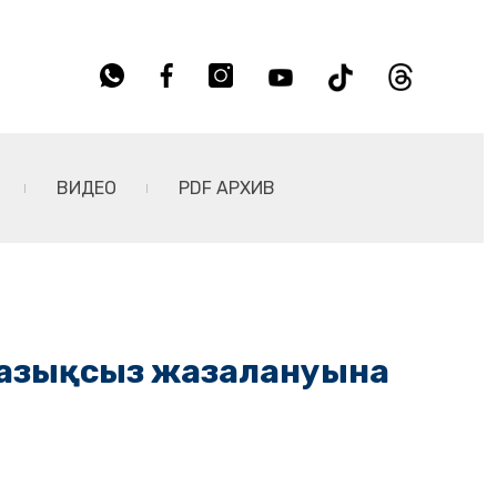
ВИДЕО
PDF АРХИВ
 жазықсыз жазалануына