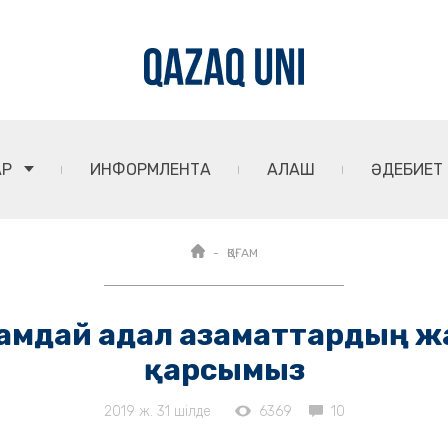
АР
ИНФОРМЛЕНТА
АЛАШ
ӘДЕБИЕТ
ҚОҒАМ
сламдай адал азаматтардың
қарсымыз
2019 ж. 31 шілде
6369
10