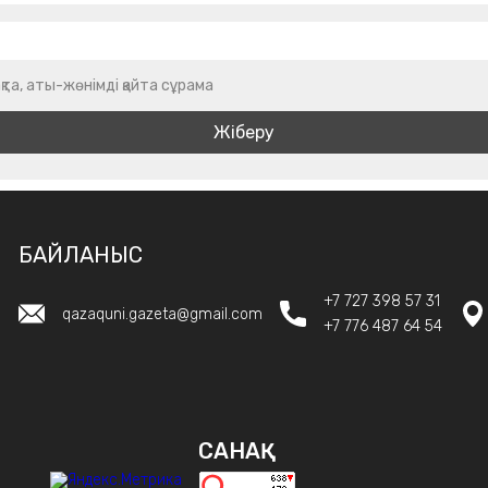
қта, аты-жөнімді қайта сұрама
БАЙЛАНЫС
+7 727 398 57 31
qazaquni.gazeta@gmail.com
+7 776 487 64 54
САНАҚ