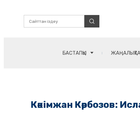
БАСТАПҚЫ
ЖАҢАЛЫҚТ
Кәкімжан Кәрбозов: И