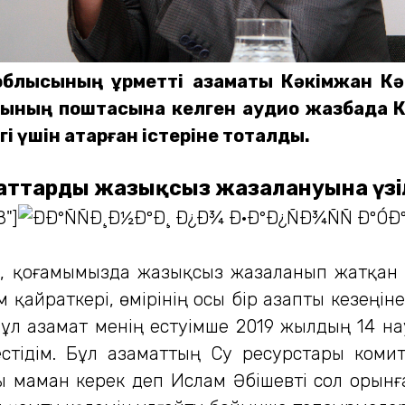
й облысының құрметті азаматы Кәкімжан К
циясының поштасына келген аудио жазбада 
гі үшін атқарған істеріне тоқталды.
аттардың жазықсыз жазалануына үзі
8"]
ан, қоғамымызда жазықсыз жазаланып жатқан
м қайраткері, өмірінің осы бір азапты кезеңін
 Бұл азамат менің естуімше 2019 жылдың 14 
тідім. Бұл азаматтың Су ресурстары комите
 маман керек деп Ислам Әбішевті сол орынға