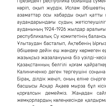
Президент республика бойынша сумен 
көріп, оқып жүрдік. Ислам Әбішевті
азаматтар осы хабарды оқып қатты кү
аудандарындағы судың жетіспеушіліг
ауданының 1924-1926 жылдар аралығы
республикалық Су комитетінің балансы
Ұлытаудан басталып, Ақтөбенің Ырғыз
Әбішевке дейін еш жөндеу көрмеген ед
жазықсыз жазалануына біз үзілді-кесі
Қазақстанның белгілі қоғам қайратке
Калиниченко деген тергеушіні соңына
Бірақ, әділдік жеңіп, оның еліне сіңі
басшысы Асқар Ақаев мырза бұл кісін
қорғалсын демейміз. Жаңадан са
жемқорлардың көлеңкесінде қалдырмай,