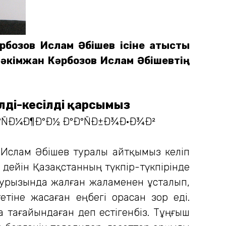
әрбозов Ислам Әбішев ісіне қатысты
Кәкімжан Кәрбозов Ислам Әбішевтің
лді-кесілді қарсымыз
 Ислам Әбішев туралы айтқымыз келіп
е дейін Қазақстанның түкпір-түкпірінде
наурызында жалған жаламенен ұсталып,
тіне жасаған еңбегі орасан зор еді.
 тағайындаған деп естігенбіз. Тұңғыш