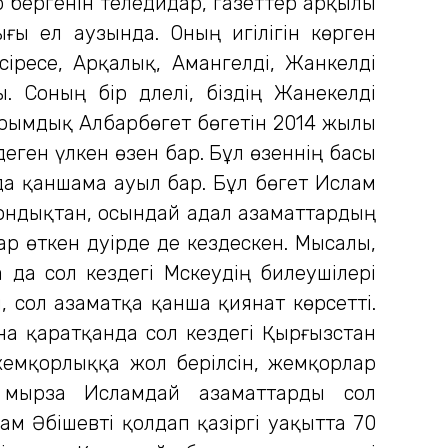
 бергенін теледидар, газеттер арқылы
ғы ел аузында. Оның игілігін көрген
сіресе, Арқалық, Амангелді, Жанкелді
 Соның бір дәлелі, біздің Жанекелді
рымдық Албарбөгет бөгетін 2014 жылы
еген үлкен өзен бар. Бұл өзеннің басы
да қаншама ауыл бар. Бұл бөгет Ислам
 Сондықтан, осындай адал азаматтардың
р өткен дәуірде де кездескен. Мысалы,
да сол кездегі Мәскеудің билеушілері
 сол азаматқа қанша қиянат көрсетті.
сына қаратқанда сол кездегі Қырғызстан
 жемқорлыққа жол берілсін, жемқорлар
 мырза Исламдай азаматтарды сол
ам Әбішевті қолдап қазіргі уақытта 70