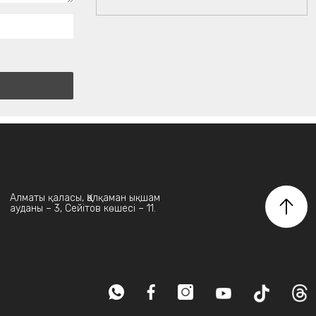
Алматы қаласы, Қалқаман ықшам
ауданы – 3, Сейітов көшесі – 11.