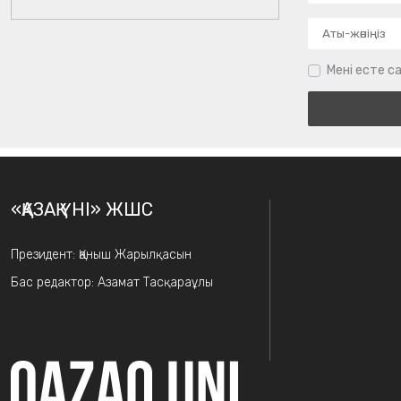
Мені есте са
«ҚАЗАҚ ҮНІ» ЖШС
Президент: Қаныш Жарылқасын
Бас редактор: Азамат Тасқараұлы