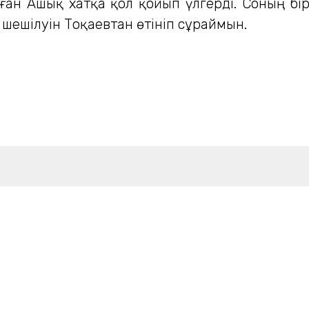
ан Ашық хатқа қол қойып үлгерді. Соның бір
іл шешілуін Тоқаевтан өтініп сұраймын.