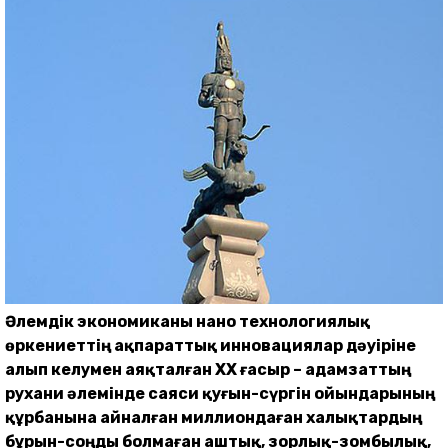
Әлемдік экономиканы нано технологиялық
өркениеттің ақпараттық инновациялар дәуі­ріне
алып келумен аяқталған XX ғасыр – адамзаттың
рухани әлемінде саяси қуғын-сүргін ойындарының
құрбанына айналған миллиондаған халықтардың
бұрын-соңды болмаған аштық, зорлық-зомбылық,