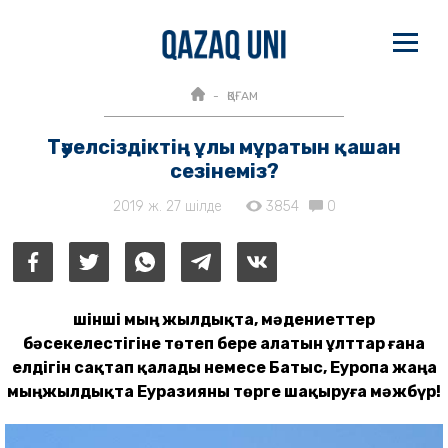
ҚОҒАМ
Тәуелсіздіктің ұлы мұратын қашан
сезінеміз?
2019 ж. 27 шілде
3854
0
Үшінші мың жылдықта, мәдениеттер
бәсекелестігіне төтеп бере алатын ұлттар ғана
елдігін сақтап қалады немесе Батыс, Еуропа жаңа
мыңжылдықта Еуразияны төрге шақыруға мәжбүр!