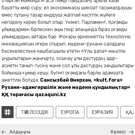
Сансызбай Өнерхан,
«kult.fora»
Рухани-адамгершілік және мәдени құндылықтар»
ҚҚ төрағасы
qazaquni.kz
ТӘУЕЛСІЗДІК
ЕУРОПА
ЕУРАЗИЯ
ҚАД
Алдыңғы
Келесі