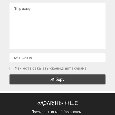
Мені есте сақта, аты-жөнімді қайта сұрама
«ҚАЗАҚ ҮНІ» ЖШС
Президент: Қаныш Жарылқасын