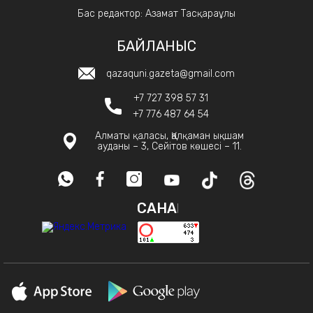
Бас редактор: Азамат Тасқараұлы
БАЙЛАНЫС
qazaquni.gazeta@gmail.com
+7 727 398 57 31
+7 776 487 64 54
Алматы қаласы, Қалқаман ықшам
ауданы – 3, Сейітов көшесі – 11.
САНАҚ