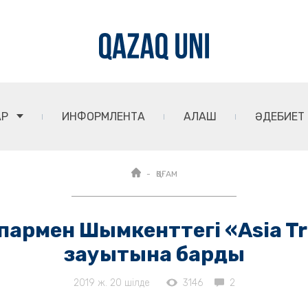
АР
ИНФОРМЛЕНТА
АЛАШ
ӘДЕБИЕТ
ҚОҒАМ
апармен Шымкенттегі «Asia T
зауытына барды
2019 ж. 20 шілде
3146
2