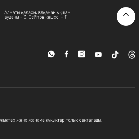
Алматы қаласы, Қалқаман ықшам
ауданы – 3, Сейітов көшесі – 11.
 құқықтар және жанама құқықтар толық сақталады.