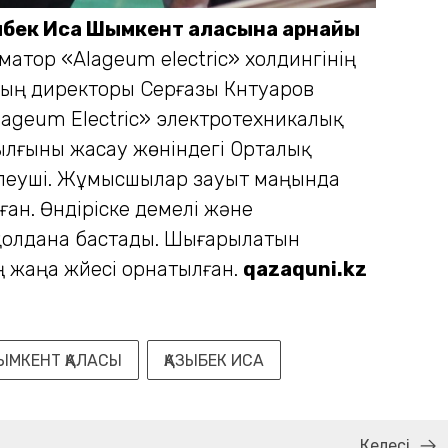
ыбек Иса Шымкент қаласына арнайы
атор «Аlageum electric» холдингінің
ың директоры Серғазы Күнтуаров
geum Electric» элек­тро­­тех­никалық
ылғыны жасау жөніндегі Орталық
ерлеуші. Жұмысшылар зауыт маңында
ан. Өндіріске үдемелі және
р қолда­на бастады. Шығарылатын
 жаңа жүйесі орнатылған.
qazaquni.kz
ЫМКЕНТ ҚАЛАСЫ
ҚАЗЫБЕК ИСА
Келесі