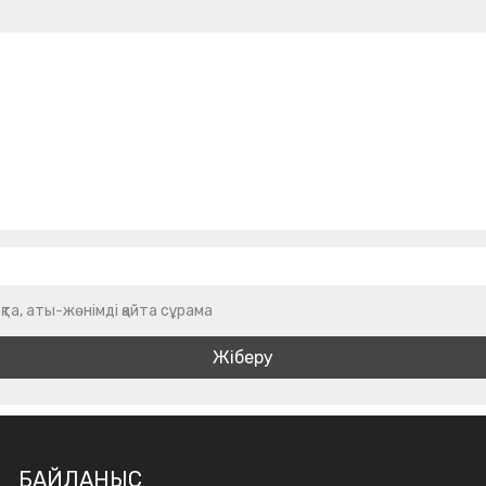
қта, аты-жөнімді қайта сұрама
БАЙЛАНЫС