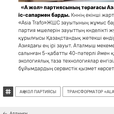
«Ақ жол» партиясының төрағасы А
іс-сапармен барды.
Күннің екінші жа
«Asia Trafo»ЖШС зауы­тының жұмыс ба
партия мүшелерін зауыттың күнделікті ж
құрылғысы Қазақстан­дық жетекші өнд
Азиядағы ең ірі зауыт. Аталмыш мекем
салынған 5-қабатты 40-пәтерлі үймен қ
экологиялық таза технологиялар енгізі
бұйымдардың сервистік қызмет көрсету
АҚ ЖОЛ ПАРТИЯСЫ
ТРАНСФОРМАТОР «АLAG
Алдыңғы