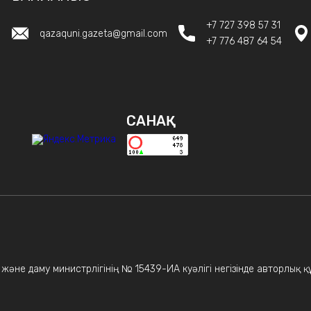
+7 727 398 57 31
qazaquni.gazeta@gmail.com
+7 776 487 64 54
САНАҚ
р және даму министрлігінің № 15439-ИА куәлігі негізінде авторлық