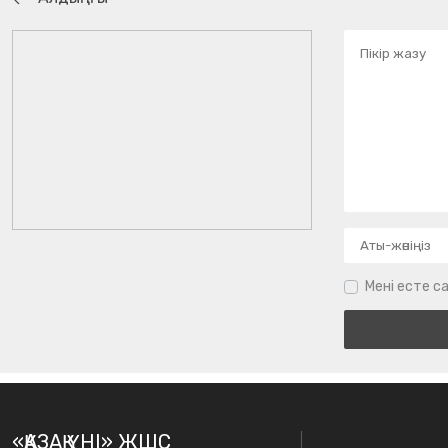
Мені есте са
«ҚАЗАҚ ҮНІ» ЖШС