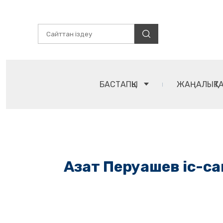
БАСТАПҚЫ
ЖАҢАЛЫҚТ
Азат Перуашев іс-с