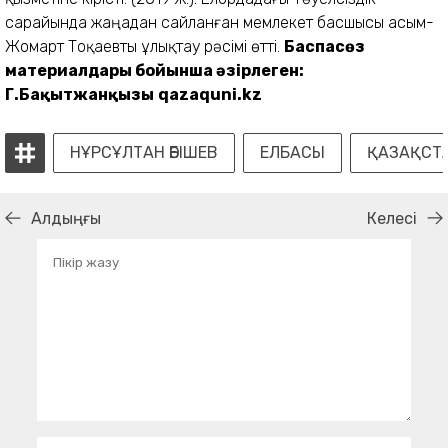
Баспасөз
материалдары
бойынша әзірлеген:
Г.Бақытжанқызы
qazaquni.kz
НҰРСҰЛТАН ӘБІШЕВ
ЕЛБАСЫ
ҚАЗАҚСТ
Алдыңғы
Келесі