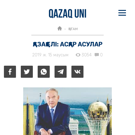
ҚОҒАМ
ҚАЗАҚ ЕЛІ: АСҚАР АСУЛАР
2019 ж. 15 маусым
3054
0