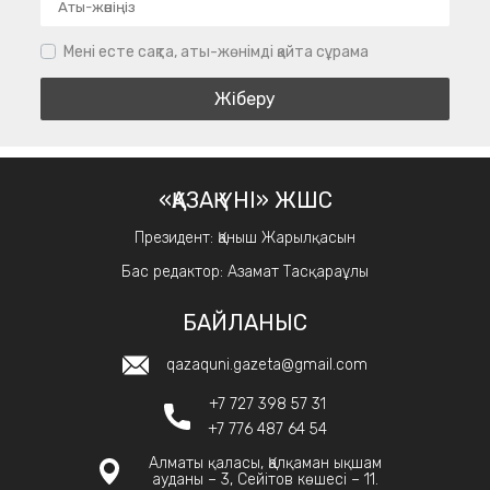
Мені есте сақта, аты-жөнімді қайта сұрама
«ҚАЗАҚ ҮНІ» ЖШС
Президент: Қаныш Жарылқасын
Бас редактор: Азамат Тасқараұлы
БАЙЛАНЫС
qazaquni.gazeta@gmail.com
+7 727 398 57 31
+7 776 487 64 54
Алматы қаласы, Қалқаман ықшам
ауданы – 3, Сейітов көшесі – 11.