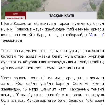
Шығыс Қазақстан облысындағы Тархан ауылын су басуы
мүмкін. Толассыз жауған жаңбырдан Үлбі өзенінің арнасы
күн санап үлкейіп барады, - деп хабарлайды
"Астана"
телеарнасы.
Телеарнаның мәліметінше, елді мекен тұрғындары жергілікті
биліктен тез арада жағаны бекіту жұмыстарын жүргізуді
сұрап отыр, Айтуралынша, жағалаудағы шағын тоғайды Үлбінің
арынды ағысы тамырымен жұлып тас-талқан етті.
"Өзен арнасын өзгертті, ол мына аралдың ар жағымен
ағатын. Жыл сайын ұлғайып барады. Соңғы үш жылда
жағалаудың 15 метрі шайылып кетті. Тарханның төменгі
жағында 10 жыл бұрын салынған бөгеттер тасқынға тосқауыл
бола алмады. Мұндағылар егер бөгет бұзылса, Үлбі өзені