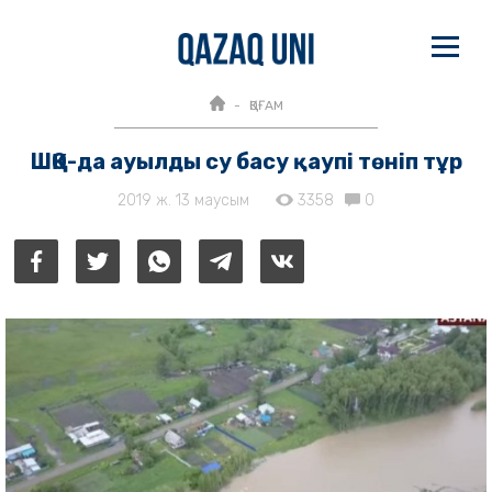
ҚОҒАМ
ШҚО-да ауылды су басу қаупі төніп тұр
2019 ж. 13 маусым
3358
0