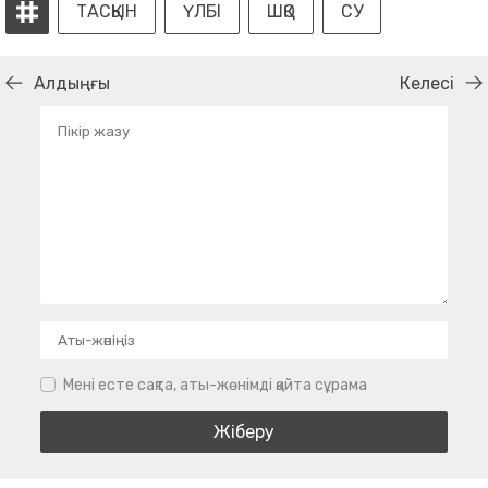
ТАСҚЫН
ҮЛБІ
ШҚО
СУ
Алдыңғы
Келесі
Мені есте сақта, аты-жөнімді қайта сұрама