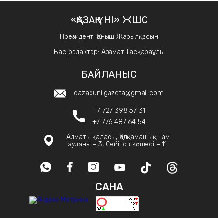
«ҚАЗАҚ ҮНІ» ЖШС
Президент: Қаныш Жарылқасын
Бас редактор: Азамат Тасқараұлы
БАЙЛАНЫС
qazaquni.gazeta@gmail.com
+7 727 398 57 31
+7 776 487 64 54
Алматы қаласы, Қалқаман ықшам
ауданы – 3, Сейітов көшесі – 11.
САНАҚ