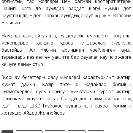
облыстың тас жолдары мен саяжай кооперативтерін
шайып, өзге де ауылдар зардап шегуі мүмкін деп
қауіптенеді", - деді Тархан ауылдық округінің әкімі Валерий
Белянин.
Мамандардың айтуынша, су деңгейі төмендеген соң елді
мекендерде тасқынға қарсы іс-шаралар жүргізіле
бастайды. Ал Үлбінің арынынан үрейленген ауыл
тұрғындары кез келген уақытта бас сауғалап қауіпсіз жерге
көшуге дайын отыр.
"Қоршау бөгеттерін салу мәселесі қарастырылып жатыр.
Құжат дайын. Қазір төтенше жағдайлар бөлімінің
қызметкерлері суды сорғызу жұмыстарын жүргізіп жатыр.
Осыншама жауын-шашын болады деп ешкім ойлаған жоқ
еді", - деді ШҚО Глубокое ауданы ішкі саясат бөлімінің
жетекшісі Айдар Жанпейісов.