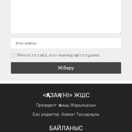
Мені есте сақта, аты-жөнімді қайта сұрама
«ҚАЗАҚ ҮНІ» ЖШС
Президент: Қаныш Жарылқасын
Бас редактор: Азамат Тасқараұлы
БАЙЛАНЫС