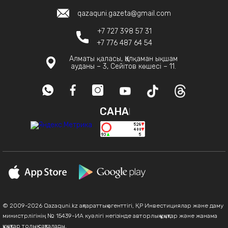
qazaquni.gazeta@gmail.com
+7 727 398 57 31
+7 776 487 64 54
Алматы қаласы, Қалқаман ықшам
ауданы – 3, Сейітов көшесі – 11.
САНАҚ
© 2009-2026 Qazaquni.kz ақпараттық агенттігі, ҚР Инвестициялар және даму
министрлігінің № 15439-ИА куәлігі негізінде авторлық құқықтар және жанама
құқықтар толық сақталады.