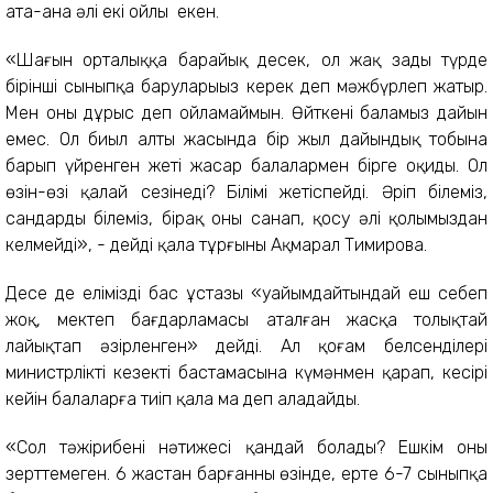
ата-ана әлі екі ойлы екен.
«Шағын орталыққа барайық десек, ол жақ заңды түрде
бірінші сыныпқа баруларыңыз керек деп мәжбүрлеп жатыр.
Мен оны дұрыс деп ойламаймын. Өйткені баламыз дайын
емес. Ол биыл алты жасында бір жыл дайындық тобына
барып үйренген жеті жасар балалармен бірге оқиды. Ол
өзін-өзі қалай сезінеді? Білімі жетіспейді. Әріп білеміз,
сандарды білеміз, бірақ оны санап, қосу әлі қолымыздан
келмейді», - дейді қала тұрғыны Ақмарал Тимирова.
Десе де еліміздің бас ұстазы «уайымдайтындай еш себеп
жоқ, мектеп бағдарламасы аталған жасқа толықтай
лайықтап әзірленген» дейді. Ал қоғам белсенділері
министрліктің кезекті бастамасына күмәнмен қарап, кесірі
кейін балаларға тиіп қала ма деп алаңдайды.
«Сол тәжірибенің нәтижесі қандай болады? Ешкім оны
зерттемеген. 6 жастан барғанның өзінде, ертең 6-7 сыныпқа