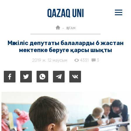
ҚОҒАМ
Мәжіліс депутаты балаларды 6 жастан
мектепке беруге қарсы шықты
2019 ж. 12 маусым
4331
3