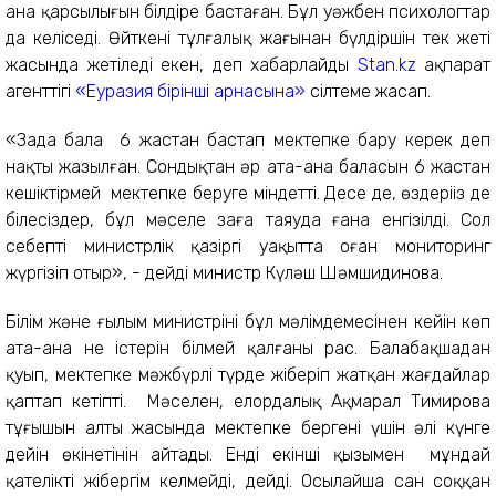
ана қарсылығын білдіре бастаған. Бұл уәжбен психологтар
да келіседі. Өйткені тұлғалық жағынан бүлдіршін тек жеті
жасында жетіледі екен, деп хабарлайды
Stan.kz
ақпарат
агенттігі
«Еуразия бірінші арнасына»
сілтеме жасап.
«Заңда бала 6 жастан бастап мектепке бару керек деп
нақты жазылған. Сондықтан әр ата-ана баласын 6 жастан
кешіктірмей мектепке беруге міндетті. Десе де, өздеріңіз де
білесіздер, бұл мәселе заңға таяуда ғана енгізілді. Сол
себепті министрлік қазіргі уақытта оған мониторинг
жүргізіп отыр», - дейді министр Күләш Шәмшидинова.
Білім және ғылым министрінің бұл мәлімдемесінен кейін көп
ата-ана не істерін білмей қалғаны рас. Балабақшадан
қуып, мектепке мәжбүрлі түрде жіберіп жатқан жағдайлар
қаптап кетіпті. Мәселен, елордалық Ақмарал Тимирова
тұңғышын алты жасында мектепке бергені үшін әлі күнге
дейін өкінетінін айтады. Енді екінші қызымен мұндай
қателікті жібергім келмейді, дейді. Осылайша сан соққан