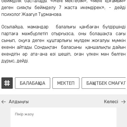
бейімділік басталады. «Менің мектебім», «менің қоғамым»
деген сияқты бейімделу 7 жаста икемдірек», - дейді
психолог Жаңагүл Тұрманова.
Осылайша, мамандар балалығы қанбаған бүлдіршінді
партаға мәжбүрлетіп отырғызса, оның болашақта сағы
сынып, оқуға деген құштарлығы мүлдем жоғалуы мүмкін
екенін айтады. Сондықтан баласының қаншалықты дайын
екендігін әр ата-ана өзі шешіп, оған үлкен мән бөлген
дұрыс, дейді.
БАЛАБАҚША
МЕКТЕП
БАҚЫТБЕК СМАҒҰЛ
Алдыңғы
Келесі