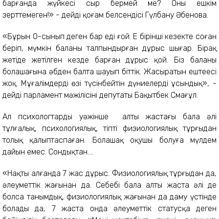
барғанда жүйкесі сыр бермей ме? Оны ешкім
зерттемеген!» - дейді қоғам белсендісі Гүлбану Әбенова.
«Бұрын 0-сынып деген бар еді ғой. Ең бірінші кезекте соған
беріп, мүмкін баланы талпындырған дұрыс шығар. Бірақ
жетіде жетілген кезде барған дұрыс қой. Біз баланың
болашағына әбден балта шауып біттік. Жасыратын ештеңесі
жоқ. Мұғалімдердің өзі түсінбейтін дүниелерді ұсындық», -
дейді парламент мәжілісінің депутаты Бақытбек Смағұл.
Ал психологтардың уәжінше алты жастағы бала әлі
тұлғалық, психологиялық, тіпті физиологиялық тұрғыдан
толық қалыптаспаған. Болашақ оқушы болуға мүлдем
дайын емес. Сондықтан....
«Нақты алғанда 7 жас дұрыс. Физиологиялық тұрғыдан да,
әлеуметтік жағынан да. Себебі бала алты жаста әлі де
болса танымдық, физиологиялық жағынан да даму үстінде
болады да, 7 жаста онда әлеуметтік статусқа деген