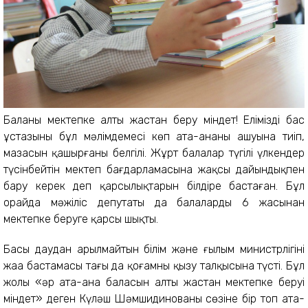
Баланы мектепке алты жастан беру міндет! Еліміздің бас
ұстазының бұл мәлімдемесі көп ата-ананың ашуына тиіп,
мазасын қашырғаны белгілі. Жұрт балалар түгілі үлкендер
түсінбейтін мектеп бағдарламасына жақсы дайындықпен
бару керек деп қарсылықтарын білдіре бастаған. Бұл
орайда мәжіліс депутаты да балаларды 6 жасынан
мектепке беруге қарсы шықты.
Басы даудан арылмайтын білім және ғылым министрлігінің
жаңа бастамасы тағы да қоғамның қызу талқысына түсті. Бұл
жолы «әр ата-ана баласын алты жастан мектепке беруі
міндет» деген Күләш Шәмшидинованың сөзіне бір топ ата-