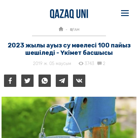
ҚОҒАМ
2023 жылы ауыз су мәселесі 100 пайыз
шешіледі - Үкімет басшысы
2019 ж. 05 маусым
3743
2