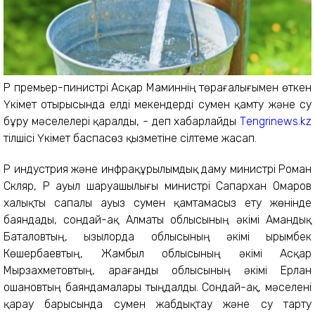
ҚР премьер-пинистрі Асқар Маминнің төрағалығымен өткен
Үкімет отырысында елді мекендерді сумен қамту және су
бұру мәселелері қаралды, - деп хабарлайды
Тengrinews.kz
тілшісі Үкімет баспасөз қызметіне сілтеме жасап.
ҚР индустрия және инфрақұрылымдық даму министрі Роман
Скляр, ҚР ауыл шаруашылығы министрі Сапархан Омаров
халықты сапалы ауыз сумен қамтамасыз ету жөнінде
баяндады, сондай-ақ Алматы облысының әкімі Амандық
Баталовтың, Қызылорда облысының әкімі Қырымбек
Көшербаевтың, Жамбыл облысының әкімі Асқар
Мырзахметовтың, Қарағанды облысының әкімі Ерлан
Қошановтың баяндамалары тыңдалды. Сондай-ақ, мәселені
қарау барысында сумен жабдықтау және су тарту