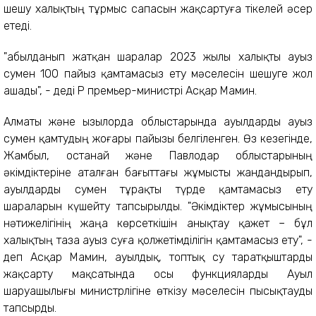
шешу халықтың тұрмыс сапасын жақсартуға тікелей әсер
етеді.
"Қабылданып жатқан шаралар 2023 жылы халықты ауыз
сумен 100 пайыз қамтамасыз ету мәселесін шешуге жол
ашады", - деді ҚР премьер-министрі Асқар Мамин.
Алматы және Қызылорда облыстарында ауылдарды ауыз
сумен қамтудың жоғары пайызы белгіленген. Өз кезегінде,
Жамбыл, Қостанай және Павлодар облыстарының
әкімдіктеріне аталған бағыттағы жұмысты жандандырып,
ауылдарды сумен тұрақты түрде қамтамасыз ету
шараларын күшейту тапсырылды. "Әкімдіктер жұмысының
нәтижелігінің жаңа көрсеткішін анықтау қажет – бұл
халықтың таза ауыз суға қолжетімділігін қамтамасыз ету", -
деп Асқар Мамин, ауылдық, топтық су таратқыштарды
жақсарту мақсатында осы функцияларды Ауыл
шаруашылығы министрлігіне өткізу мәселесін пысықтауды
тапсырды.