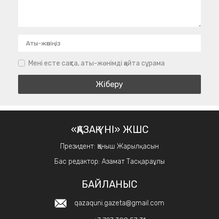
Мені есте сақта, аты-жөнімді қайта сұрама
«ҚАЗАҚ ҮНІ» ЖШС
Президент: Қаныш Жарылқасын
Бас редактор: Азамат Тасқараұлы
БАЙЛАНЫС
qazaquni.gazeta@gmail.com