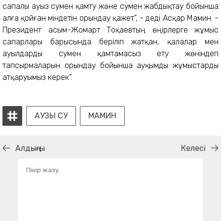
сапалы ауыз сумен қамту және сумен жабдықтау бойынша
алға қойған міндетін орындау қажет", - деді Асқар Мамин. -
Президент Қасым-Жомарт Тоқаевтың өңірлерге жұмыс
сапарлары барысында беріліп жатқан, қалалар мен
ауылдарды сумен қамтамасыз ету жөніндегі
тапсырмаларын орындау бойынша ауқымды жұмыстарды
атқаруымыз керек".
АУЗЫ СУ
МАМИН
Алдыңғы
Келесі