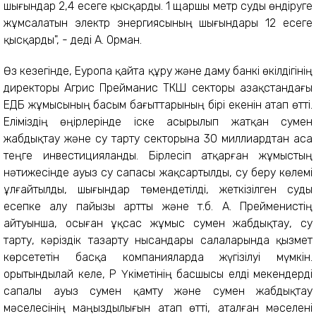
шығындар 2,4 есеге қысқарды. 1 щаршы метр суды өндіруге
жұмсалатын электр энергиясының шығындары 12 есеге
қысқарды", - деді А. Орман.
Өз кезегінде, Еуропа қайта құру және даму банкі өкілдігінің
директоры Агрис Прейманис ТКШ секторы Қазақстандағы
ЕҚҚДБ жұмысының басым бағыттарының бірі екенін атап өтті.
Еліміздің өңірлерінде іске асырылып жатқан сумен
жабдықтау және су тарту секторына 30 миллиардтан аса
теңге инвестицияланды. Бірлесіп атқарған жұмыстың
нәтижесінде ауыз су сапасы жақсартылды, су беру көлемі
ұлғайтылды, шығындар төмендетілді, жеткізілген суды
есепке алу пайызы артты және т.б. А. Прейменистің
айтуынша, осыған ұқсас жұмыс сумен жабдықтау, су
тарту, кәріздік тазарту нысандары салаларында қызмет
көрсететін басқа компанияларда жүгізілуі мүмкін.
Қорытындылай келе, ҚР Үкіметінің басшысы елді мекендерді
сапалы ауыз сумен қамту және сумен жабдықтау
мәселесінің маңыздылығын атап өтті, аталған мәселені