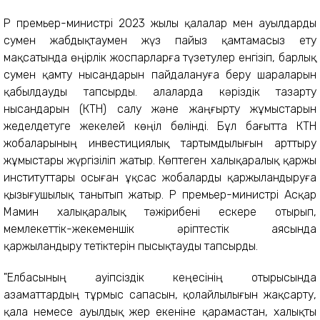
ҚР премьер-министрі 2023 жылы қалалар мен ауылдарды
сумен жабдықтаумен жүз пайыз қамтамасыз ету
мақсатында өңірлік жоспарларға түзетулер енгізіп, барлық
сумен қамту нысандарын пайдалануға беру шараларын
қабылдауды тапсырды. Қалаларда кәріздік тазарту
нысандарын (КТН) салу және жаңғырту жұмыстарын
жеделдетуге жекелей көңіл бөлінді. Бұл бағытта КТН
жобаларының инвестициялық тартымдылығын арттыру
жұмыстары жүргізіліп жатыр. Көптеген халықаралық қаржы
институттары осыған ұқсас жобаларды қаржыландыруға
қызығушылық танытып жатыр. ҚР премьер-министрі Асқар
Мамин халықаралық тәжірибені ескере отырып,
мемлекеттік-жекеменшік әріптестік аясында
қаржыландыру тетіктерін пысықтауды тапсырды.
"Елбасының Қауіпсіздік кеңесінің отырысында
азаматтардың тұрмыс сапасын, қолайлылығын жақсарту,
қала немесе ауылдық жер екеніне қарамастан, халықты