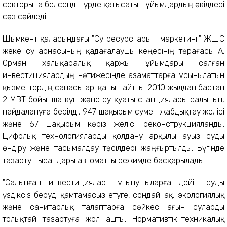
секторына белсенді түрде қатысатын ұйымдардың өкілдері
сөз сөйледі.
Шымкент қаласындағы "Су ресурстары - маркетинг" ЖШС
жеке су арнасының қадағалаушы кеңесінің төрағасы А.
Орман халықаралық қаржы ұйымдары салған
инвестициялардың нәтижесінде азаматтарға ұсынылатын
қызметтердің сапасы артқанын айтты. 2010 жылдан бастап
2 МВТ бойынша күн және су қуаты станциялары салынып,
пайдалануға берілді, 947 шақырым сумен жабдықтау желісі
және 67 шақырым кәріз желісі реконструкцияланды.
Цифрлық технологияларды қолдану арқылы ауыз суды
өндіру және тасымалдау тәсілдері жаңғыртылды. Бүгінде
тазарту нысандары автоматты режимде басқарылады.
"Салынған инвестициялар тұтынушыларға дейін суды
үздіксіз беруді қамтамасыз етуге, сондай-ақ, экологиялық
және санитарлық талаптарға сәйкес ағын суларды
толықтай тазартуға жол ашты. Нормативтік-техникалық