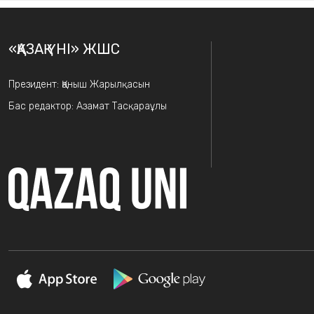
«ҚАЗАҚ ҮНІ» ЖШС
Президент: Қаныш Жарылқасын
Бас редактор: Азамат Тасқараұлы