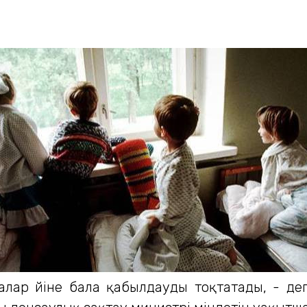
алар үйіне бала қабылдауды тоқтатады, - д