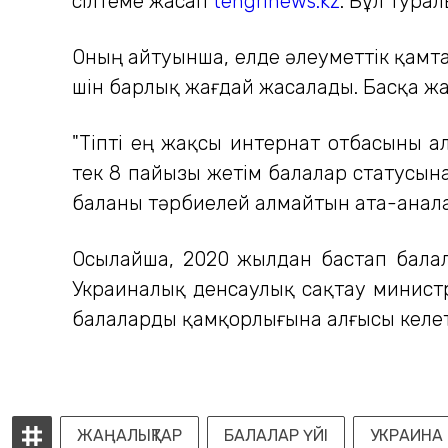
сілтеме жасап
tengrinews.kz
. Бұл тура
Оның айтуынша, елде әлеуметтік қамт
үшін барлық жағдай жасалады. Басқа ж
"Тіпті ең жақсы интернат отбасыны а
тек 8 пайызы жетім балалар статусына
баланы тәрбиелей алмайтын ата-аналар
Осылайша, 2020 жылдан бастап балал
Украиналық денсаулық сақтау министр
балаларды қамқорлығына алғысы келет
ЖАҢАЛЫҚТАР
БАЛАЛАР ҮЙІ
УКРАИНА