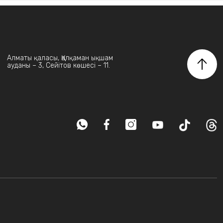
Алматы қаласы, Қалқаман ықшам
ауданы – 3, Сейітов көшесі – 11.