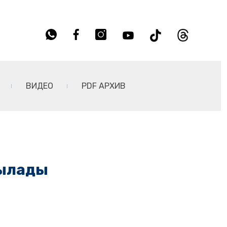
ВИДЕО
PDF АРХИВ
былады