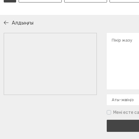
Алдыңғы
Мені есте са