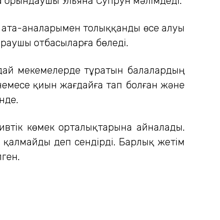
а орындаушы Ульяна Супрун мәлімдеді.
з ата-аналарымен толыққанды өсе алуы
ыраушы отбасыларға бөледі.
ындай мекемелерде тұратын балалардың
 немесе қиын жағдайға тап болған және
нде.
ивтік көмек орталықтарына айналады.
 қалмайды деп сендірді. Барлық жетім
ген.