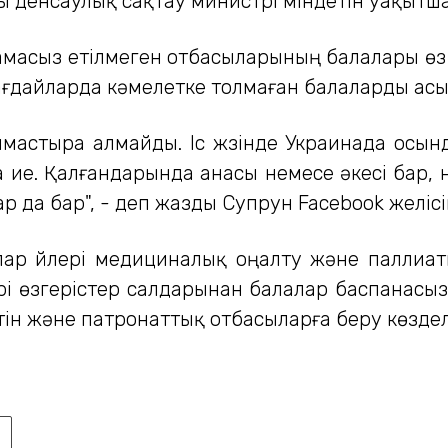
лы денсаулық сақтау министрі міндетін уақытш
амасыз етілмеген отбасыларының балалары ө
ағдайларда кәмелетке толмаған балаларды ас
лмастыра алмайды. Іс жүзінде Украинада ос
 ие. Қалғандарында анасы немесе әкесі бар,
 да бар", - деп жазды Супрун Facebook желісі
ар үйлері медициналық оңалту және паллиат
і өзгерістер салдарынан балалар баспанасыз
ін және патронаттық отбасыларға беру көздел