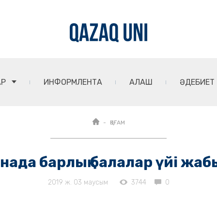
АР
ИНФОРМЛЕНТА
АЛАШ
ӘДЕБИЕТ
ҚОҒАМ
нада барлық балалар үйі жа
2019 ж. 03 маусым
3744
0